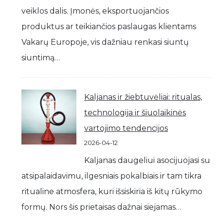
veiklos dalis. Įmonės, eksportuojančios
produktus ar teikiančios paslaugas klientams
Vakarų Europoje, vis dažniau renkasi siuntų
siuntimą…
Kaljanas ir žiebtuvėliai: ritualas,
technologija ir šiuolaikinės
vartojimo tendencijos
2026-04-12
Kaljanas daugeliui asocijuojasi su
atsipalaidavimu, ilgesniais pokalbiais ir tam tikra
ritualine atmosfera, kuri išsiskiria iš kitų rūkymo
formų. Nors šis prietaisas dažnai siejamas…