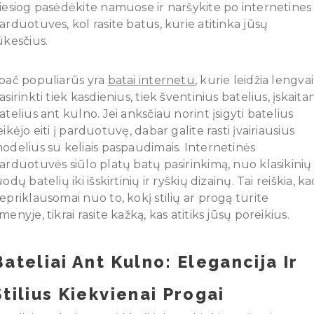
iesiog pasėdėkite namuose ir naršykite po internetines
arduotuves, kol rasite batus, kurie atitinka jūsų
ūkesčius.
pač populiarūs yra
batai internetu
, kurie leidžia lengvai
asirinkti tiek kasdienius, tiek šventinius batelius, įskaita
atelius ant kulno. Jei anksčiau norint įsigyti batelius
eikėjo eiti į parduotuvę, dabar galite rasti įvairiausius
odelius su keliais paspaudimais. Internetinės
arduotuvės siūlo platų batų pasirinkimą, nuo klasikinių
uodų batelių iki išskirtinių ir ryškių dizainų. Tai reiškia, k
epriklausomai nuo to, kokį stilių ar progą turite
menyje, tikrai rasite kažką, kas atitiks jūsų poreikius.
Bateliai Ant Kulno: Elegancija Ir
Stilius Kiekvienai Progai