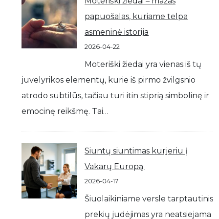
Moteriški žiedai – mažas
papuošalas, kuriame telpa
asmeninė istorija
2026-04-22
Moteriški žiedai yra vienas iš tų
juvelyrikos elementų, kurie iš pirmo žvilgsnio
atrodo subtilūs, tačiau turi itin stiprią simbolinę ir
emocinę reikšmę. Tai…
Siuntų siuntimas kurjeriu į
Vakarų Europą
2026-04-17
Šiuolaikiniame versle tarptautinis
prekių judėjimas yra neatsiejama