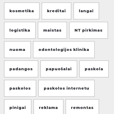
kosmetika
kreditai
langai
logistika
maistas
NT pirkimas
nuoma
odontologijos klinika
padangos
papuošalai
paskola
paskolos
paskolos internetu
pinigai
reklama
remontas