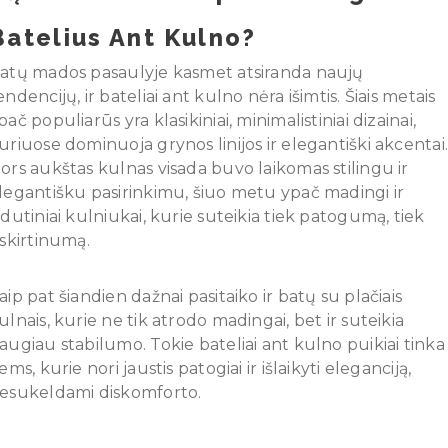
Batelius Ant Kulno?
atų mados pasaulyje kasmet atsiranda naujų
endencijų, ir bateliai ant kulno nėra išimtis. Šiais metais
pač populiarūs yra klasikiniai, minimalistiniai dizainai,
uriuose dominuoja grynos linijos ir elegantiški akcentai
ors aukštas kulnas visada buvo laikomas stilingu ir
legantišku pasirinkimu, šiuo metu ypač madingi ir
idutiniai kulniukai, kurie suteikia tiek patogumą, tiek
šskirtinumą.
aip pat šiandien dažnai pasitaiko ir batų su plačiais
ulnais, kurie ne tik atrodo madingai, bet ir suteikia
augiau stabilumo. Tokie bateliai ant kulno puikiai tinka
iems, kurie nori jaustis patogiai ir išlaikyti eleganciją,
esukeldami diskomforto.