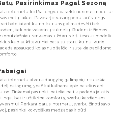
Batų Pasirinkimas Pagal Sezoną
atai internetu leidžia lengvai pasiekti norimus modeliu
isais metų laikais. Pavasarį ir vasarą populiarūs lengvi,
tviri bateliai ant kulno, kuriuos galima dėvėti tiek
asdien, tiek prie vakarinių suknelių. Rudens ir žiemos
ezonui dažniau renkamasi uždarus ir šiltesnius modeliu
okius kaip aukštakulniai batai su storu kulnu, kurie
adeda apsaugoti kojas nuo šalčio ir suteikia papildomo
omforto.
Pabaigai
atai internetu atveria daugybę galimybių ir suteikia
idelį patogumą, ypač kai kalbama apie batelius ant
ulno. Tinkamai pasirinkti bateliai ne tik padeda jaustis
tilingai, bet ir užtikrina komfortą, svarbų kasdieniam
yvenimui. Perkant batus internetu, svarbu žinoti savo
ydį, pasirinkti kokybiškas medžiagas ir būti