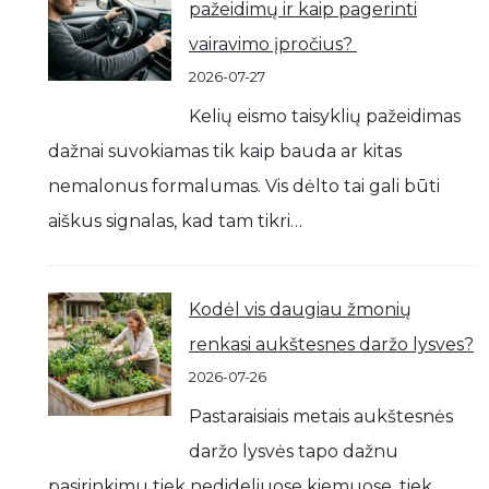
pažeidimų ir kaip pagerinti
vairavimo įpročius?
2026-07-27
Kelių eismo taisyklių pažeidimas
dažnai suvokiamas tik kaip bauda ar kitas
nemalonus formalumas. Vis dėlto tai gali būti
aiškus signalas, kad tam tikri…
Kodėl vis daugiau žmonių
renkasi aukštesnes daržo lysves?
2026-07-26
Pastaraisiais metais aukštesnės
daržo lysvės tapo dažnu
pasirinkimu tiek nedideliuose kiemuose, tiek