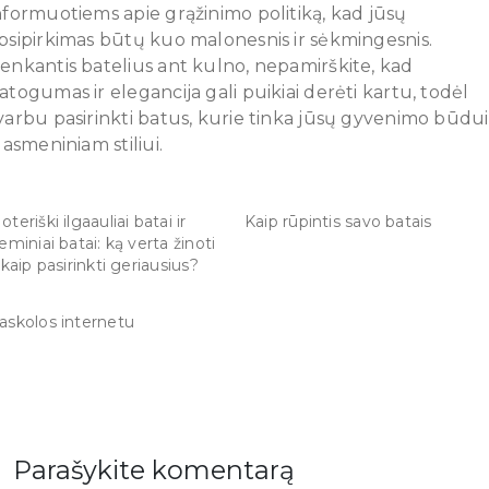
nformuotiems apie grąžinimo politiką, kad jūsų
psipirkimas būtų kuo malonesnis ir sėkmingesnis.
enkantis batelius ant kulno, nepamirškite, kad
atogumas ir elegancija gali puikiai derėti kartu, todėl
varbu pasirinkti batus, kurie tinka jūsų gyvenimo būdui
r asmeniniam stiliui.
oteriški ilgaauliai batai ir
Kaip rūpintis savo batais
ieminiai batai: ką verta žinoti
r kaip pasirinkti geriausius?
askolos internetu
Parašykite komentarą