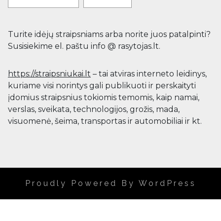
Turite idėjų straipsniams arba norite juos patalpinti?
Susisiekime el. paštu info @ rasytojas.lt.
https://straipsniukai.lt
– tai atviras interneto leidinys,
kuriame visi norintys gali publikuoti ir perskaityti
įdomius straipsnius tokiomis temomis, kaip namai,
verslas, sveikata, technologijos, grožis, mada,
visuomenė, šeima, transportas ir automobiliai ir kt.
Proudly Powered By WordPress