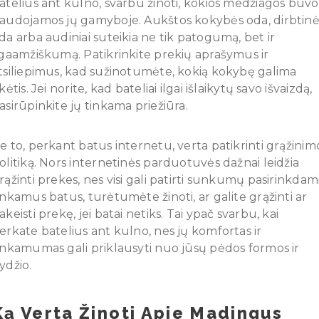
atelius ant kulno, svarbu žinoti, kokios medžiagos buvo
audojamos jų gamyboje. Aukštos kokybės oda, dirbtin
da arba audiniai suteikia ne tik patogumą, bet ir
lgaamžiškumą. Patikrinkite prekių aprašymus ir
tsiliepimus, kad sužinotumėte, kokią kokybę galima
ikėtis. Jei norite, kad bateliai ilgai išlaikytų savo išvaizdą,
asirūpinkite jų tinkama priežiūra.
e to, perkant batus internetu, verta patikrinti grąžinim
olitiką. Nors internetinės parduotuvės dažnai leidžia
rąžinti prekes, nes visi gali patirti sunkumų pasirinkdam
inkamus batus, turėtumėte žinoti, ar galite grąžinti ar
akeisti prekę, jei batai netiks. Tai ypač svarbu, kai
erkate batelius ant kulno, nes jų komfortas ir
inkamumas gali priklausyti nuo jūsų pėdos formos ir
ydžio.
Ką Verta Žinoti Apie Madingus