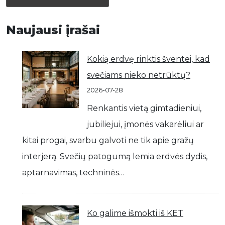
Naujausi įrašai
Kokią erdvę rinktis šventei, kad
svečiams nieko netrūktų?
2026-07-28
Renkantis vietą gimtadieniui,
jubiliejui, įmonės vakarėliui ar
kitai progai, svarbu galvoti ne tik apie gražų
interjerą. Svečių patogumą lemia erdvės dydis,
aptarnavimas, techninės…
Ko galime išmokti iš KET