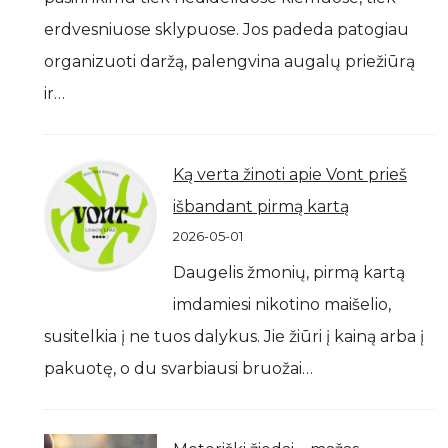
erdvesniuose sklypuose. Jos padeda patogiau
organizuoti daržą, palengvina augalų priežiūrą
ir…
Ką verta žinoti apie Vont prieš
išbandant pirmą kartą
2026-05-01
Daugelis žmonių, pirmą kartą
imdamiesi nikotino maišelio,
susitelkia į ne tuos dalykus. Jie žiūri į kainą arba į
pakuotę, o du svarbiausi bruožai…