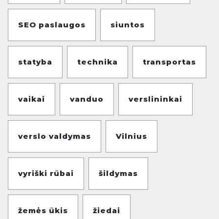
SEO paslaugos
siuntos
statyba
technika
transportas
vaikai
vanduo
verslininkai
verslo valdymas
Vilnius
vyriški rūbai
šildymas
žemės ūkis
žiedai