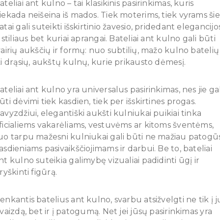
ateliai ant kulno – tai klasikinis pasirinkimas, kuris
iekada neišeina iš mados. Tiek moterims, tiek vyrams šie
atai gali suteikti išskirtinio žavesio, pridedant elegancijo
r stiliaus bet kuriai aprangai. Bateliai ant kulno gali būti
vairių aukščių ir formų: nuo subtilių, mažo kulno batelių
ki drąsių, aukštų kulnų, kurie prikausto dėmesį.
ateliai ant kulno yra universalus pasirinkimas, nes jie gal
ūti dėvimi tiek kasdien, tiek per išskirtines progas.
avyzdžiui, elegantiški aukšti kulniukai puikiai tinka
ficialiems vakarėliams, vestuvėms ar kitoms šventėms,
uo tarpu mažesni kulniukai gali būti ne mažiau patogū
asdieniams pasivaikščiojimams ir darbui. Be to, bateliai
nt kulno suteikia galimybę vizualiai padidinti ūgį ir
šryškinti figūrą.
enkantis batelius ant kulno, svarbu atsižvelgti ne tik į j
švaizdą, bet ir į patogumą. Net jei jūsų pasirinkimas yra