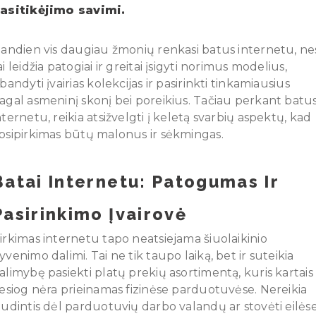
asitikėjimo savimi.
iandien vis daugiau žmonių renkasi batus internetu, ne
ai leidžia patogiai ir greitai įsigyti norimus modelius,
šbandyti įvairias kolekcijas ir pasirinkti tinkamiausius
agal asmeninį skonį bei poreikius. Tačiau perkant batu
nternetu, reikia atsižvelgti į keletą svarbių aspektų, kad
psipirkimas būtų malonus ir sėkmingas.
Batai Internetu: Patogumas Ir
Pasirinkimo Įvairovė
irkimas internetu tapo neatsiejama šiuolaikinio
yvenimo dalimi. Tai ne tik taupo laiką, bet ir suteikia
alimybę pasiekti platų prekių asortimentą, kuris kartais
iesiog nėra prieinamas fizinėse parduotuvėse. Nereikia
audintis dėl parduotuvių darbo valandų ar stovėti eilėse