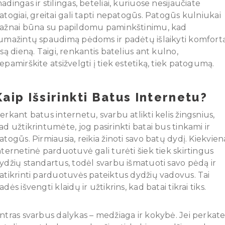
adingas ir stilingas, beteliai, kuriuose nesijaučiate
atogiai, greitai gali tapti nepatogūs. Patogūs kulniukai
ažnai būna su papildomu paminkštinimu, kad
umažintų spaudimą pėdoms ir padėtų išlaikyti komfort
isą dieną. Taigi, renkantis batelius ant kulno,
epamirškite atsižvelgti į tiek estetiką, tiek patogumą.
Kaip Išsirinkti Batus Internetu?
erkant batus internetu, svarbu atlikti kelis žingsnius,
ad užtikrintumėte, jog pasirinkti batai bus tinkami ir
atogūs. Pirmiausia, reikia žinoti savo batų dydį. Kiekvien
nternetinė parduotuvė gali turėti šiek tiek skirtingus
ydžių standartus, todėl svarbu išmatuoti savo pėdą ir
atikrinti parduotuvės pateiktus dydžių vadovus. Tai
adės išvengti klaidų ir užtikrins, kad batai tikrai tiks.
ntras svarbus dalykas – medžiaga ir kokybė. Jei perkat