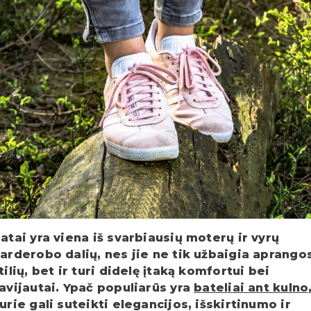
atai yra viena iš svarbiausių moterų ir vyrų
arderobo dalių, nes jie ne tik užbaigia aprango
tilių, bet ir turi didelę įtaką komfortui bei
avijautai. Ypač populiarūs yra
bateliai ant kulno
urie gali suteikti elegancijos, išskirtinumo ir