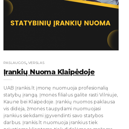
,
PASLAUGOS
VERSLAS
Įrankių Nuoma Klaipėdoje
UAB Įrankis.lt įmonę nuomuoja profesionalią
statybų įrangą. Įmonės filialus galite rasti Vilniuje,
Kaune bei Klaipėdoje. Įrankių nuomos paklausa
vis didėja, žmonės taupydami nuomuojasi
įrankius siekdami įgyvendinti savo statybos
darbus. Įrankis.lt nuomuoja įrankius tiek