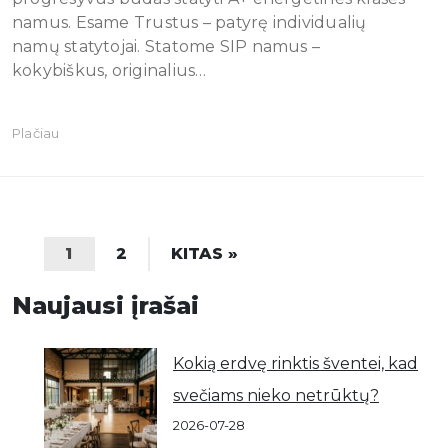
namus. Esame Trustus – patyrę individualių
namų statytojai. Statome SIP namus –
kokybiškus, originalius…
Plačiau
1
2
KITAS »
Naujausi įrašai
Kokią erdvę rinktis šventei, kad
svečiams nieko netrūktų?
2026-07-28