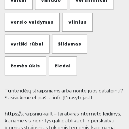
vaikai
vanduo
verslininkai
verslo valdymas
Vilnius
vyriški rūbai
šildymas
žemės ūkis
žiedai
Turite idėjų straipsniams arba norite juos patalpinti?
Susisiekime el. paštu info @ rasytojas.lt.
https://straipsniukai.lt
– tai atviras interneto leidinys,
kuriame visi norintys gali publikuoti ir perskaityti
įdomius straipsnius tokiomis temomis, kaip namai,