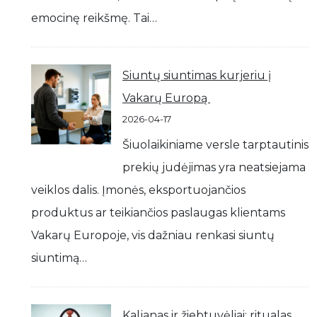
emocinę reikšmę. Tai…
Siuntų siuntimas kurjeriu į
Vakarų Europą
2026-04-17
Šiuolaikiniame versle tarptautinis
prekių judėjimas yra neatsiejama
veiklos dalis. Įmonės, eksportuojančios
produktus ar teikiančios paslaugas klientams
Vakarų Europoje, vis dažniau renkasi siuntų
siuntimą…
Kaljanas ir žiebtuvėliai: ritualas,