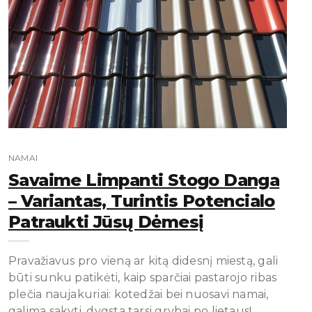
NAMAI
Savaime Limpanti Stogo Danga
– Variantas, Turintis Potencialo
Patraukti Jūsų Dėmesį
Pravažiavus pro vieną ar kitą didesnį miestą, gali
būti sunku patikėti, kaip sparčiai pastarojo ribas
plečia naujakuriai: kotedžai bei nuosavi namai,
galima sakyti, dygsta tarsi grybai po lietaus!