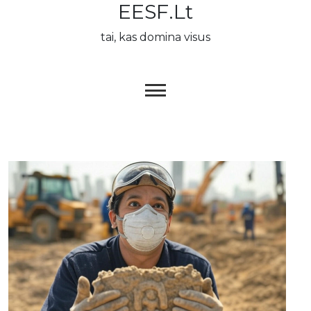
EESF.lt
Skip
to
tai, kas domina visus
content