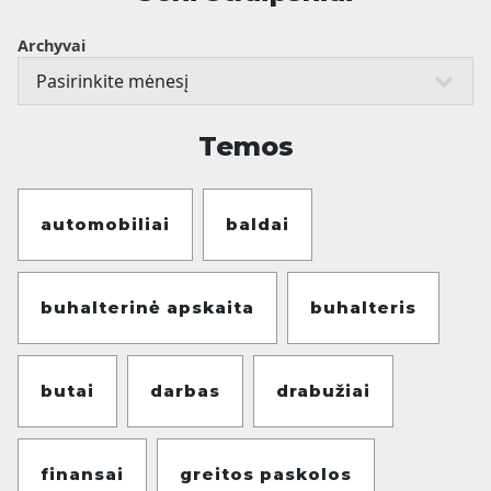
Archyvai
Temos
automobiliai
baldai
buhalterinė apskaita
buhalteris
butai
darbas
drabužiai
finansai
greitos paskolos