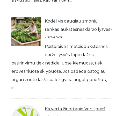
aiškus signalas, kad tam tikri…
Kodėl vis daugiau žmonių
renkasi aukštesnes daržo lysves?
2026-07-26
Pastaraisiais metais aukštesnės
daržo lysvės tapo dažnu
pasirinkimu tiek nedideliuose kiemuose, tiek
erdvesniuose sklypuose. Jos padeda patogiau
organizuoti daržą, palengvina augalų priežiūrą
ir…
Ką verta žinoti apie Vont prieš