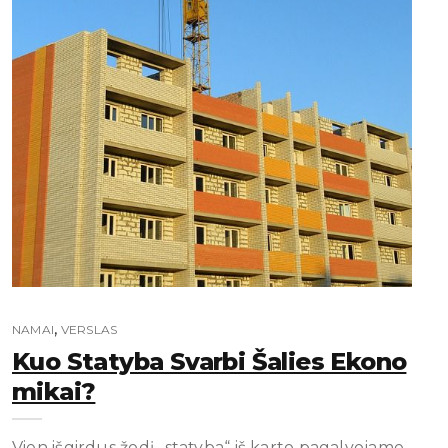
,
NAMAI
VERSLAS
Kuo Statyba Svarbi Šalies Ekono
Mikai?
Vien išgirdus žodį „statyba“ iš karto pagalvojame