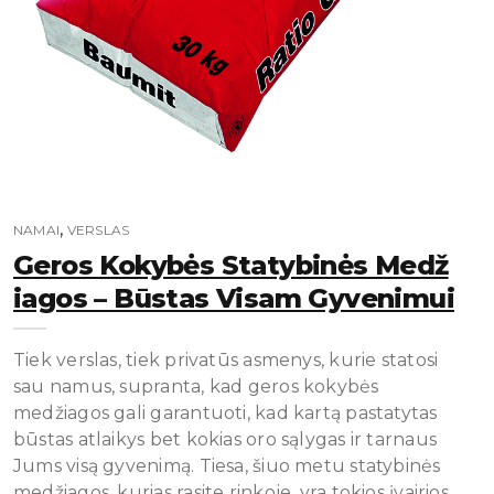
,
NAMAI
VERSLAS
Geros Kokybės Statybinės Medž
Iagos – Būstas Visam Gyvenimui
Tiek verslas, tiek privatūs asmenys, kurie statosi
sau namus, supranta, kad geros kokybės
medžiagos gali garantuoti, kad kartą pastatytas
būstas atlaikys bet kokias oro sąlygas ir tarnaus
Jums visą gyvenimą. Tiesa, šiuo metu statybinės
medžiagos, kurias rasite rinkoje, yra tokios įvairios,