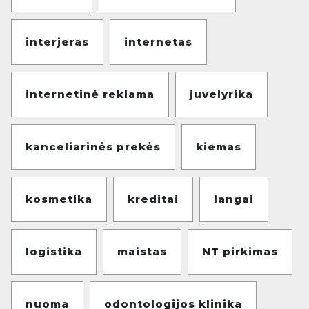
interjeras
internetas
internetinė reklama
juvelyrika
kanceliarinės prekės
kiemas
kosmetika
kreditai
langai
logistika
maistas
NT pirkimas
nuoma
odontologijos klinika