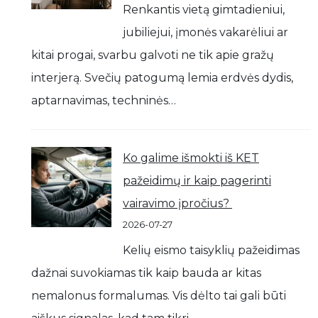
Renkantis vietą gimtadieniui,
jubiliejui, įmonės vakarėliui ar
kitai progai, svarbu galvoti ne tik apie gražų
interjerą. Svečių patogumą lemia erdvės dydis,
aptarnavimas, techninės…
Ko galime išmokti iš KET
pažeidimų ir kaip pagerinti
vairavimo įpročius?
2026-07-27
Kelių eismo taisyklių pažeidimas
dažnai suvokiamas tik kaip bauda ar kitas
nemalonus formalumas. Vis dėlto tai gali būti