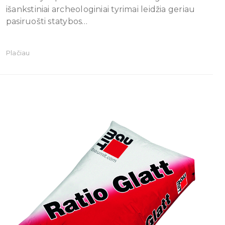
išankstiniai archeologiniai tyrimai leidžia geriau
pasiruošti statybos…
Plačiau