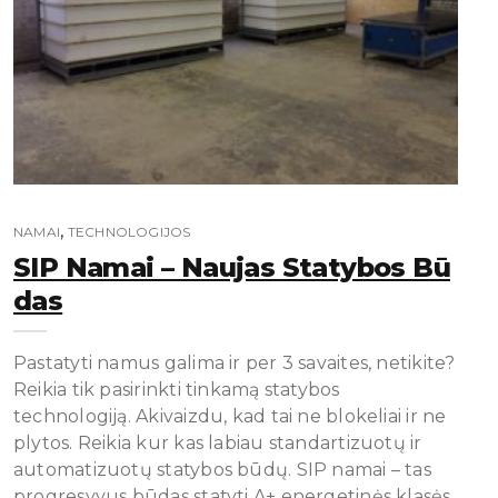
,
NAMAI
TECHNOLOGIJOS
SIP Namai – Naujas Statybos Bū
Das
Pastatyti namus galima ir per 3 savaites, netikite?
Reikia tik pasirinkti tinkamą statybos
technologiją. Akivaizdu, kad tai ne blokeliai ir ne
plytos. Reikia kur kas labiau standartizuotų ir
automatizuotų statybos būdų. SIP namai – tas
progresyvus būdas statyti A+ energetinės klasės