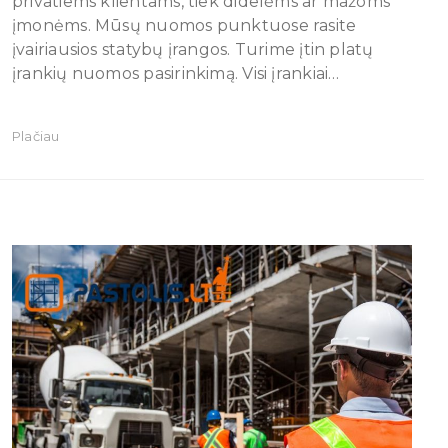
privatiems klientams, tiek didelėms ar mažoms
įmonėms. Mūsų nuomos punktuose rasite
įvairiausios statybų įrangos. Turime įtin platų
įrankių nuomos pasirinkimą. Visi įrankiai…
Plačiau