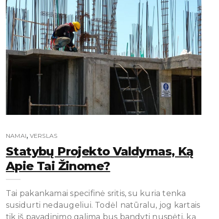
,
NAMAI
VERSLAS
Statybų Projekto Valdymas, Ką
Apie Tai Žinome?
Tai pakankamai specifinė sritis, su kuria tenka
susidurti nedaugeliui. Todėl natūralu, jog kartais
tik iš pavadinimo galima bus bandyti nuspėti, ką