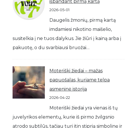
išbandant pirmą kartą
2026-05-01
Daugelis žmonių, pirmą kartą
imdamiesi nikotino maišelio,
susitelkia į ne tuos dalykus. Jie žiūri į kainą arba į
pakuotę, o du svarbiausi bruožai…
Moteriški žiedai – mažas
papuošalas, kuriame telpa
asmeninė istorija
2026-04-22
Moteriški žiedai yra vienas iš tų
juvelyrikos elementų, kurie iš pirmo žvilgsnio
atrodo subtilūs, tačiau turi itin stiprią simbolinę ir