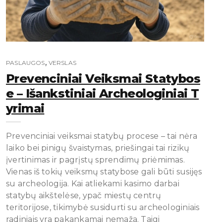
,
PASLAUGOS
VERSLAS
Prevenciniai Veiksmai Statybos
E – Išankstiniai Archeologiniai T
Yrimai
Prevenciniai veiksmai statybų procese – tai nėra
laiko bei pinigų švaistymas, priešingai tai rizikų
įvertinimas ir pagrįstų sprendimų priėmimas.
Vienas iš tokių veiksmų statybose gali būti susijęs
su archeologija. Kai atliekami kasimo darbai
statybų aikštelėse, ypač miestų centrų
teritorijose, tikimybė susidurti su archeologiniais
radiniais yra pakankamai nemaža. Taigi