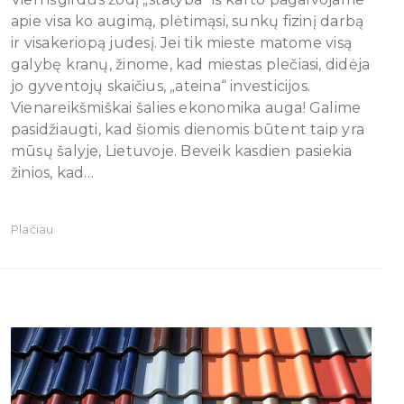
apie visa ko augimą, plėtimąsi, sunkų fizinį darbą
ir visakeriopą judesį. Jei tik mieste matome visą
galybę kranų, žinome, kad miestas plečiasi, didėja
jo gyventojų skaičius, „ateina“ investicijos.
Vienareikšmiškai šalies ekonomika auga! Galime
pasidžiaugti, kad šiomis dienomis būtent taip yra
mūsų šalyje, Lietuvoje. Beveik kasdien pasiekia
žinios, kad…
Plačiau