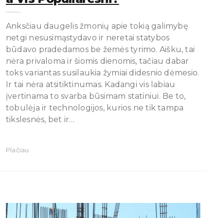
Anksčiau daugelis žmonių apie tokią galimybę
netgi nesusimąstydavo ir neretai statybos
būdavo pradedamos be žemės tyrimo. Aišku, tai
nėra privaloma ir šiomis dienomis, tačiau dabar
toks variantas susilaukia žymiai didesnio dėmesio.
Ir tai nėra atsitiktinumas. Kadangi vis labiau
įvertinama to svarba būsimam statiniui. Be to,
tobulėja ir technologijos, kurios ne tik tampa
tikslesnės, bet ir…
Plačiau