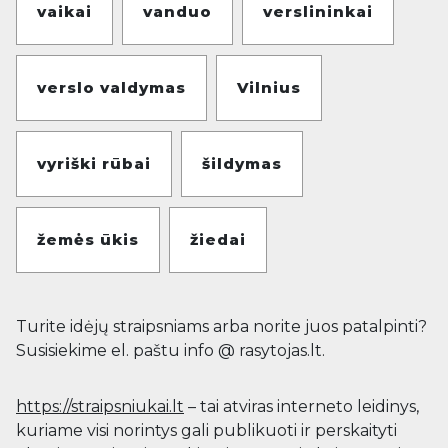
vaikai
vanduo
verslininkai
verslo valdymas
Vilnius
vyriški rūbai
šildymas
žemės ūkis
žiedai
Turite idėjų straipsniams arba norite juos patalpinti?
Susisiekime el. paštu info @ rasytojas.lt.
https://straipsniukai.lt
– tai atviras interneto leidinys,
kuriame visi norintys gali publikuoti ir perskaityti