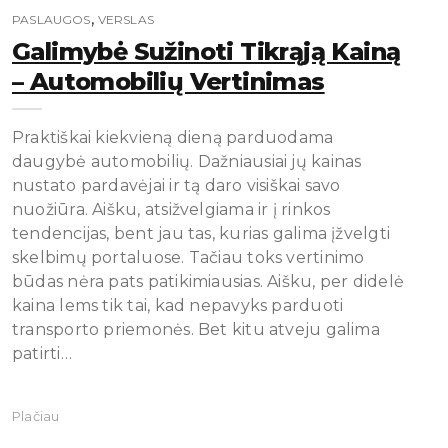
,
PASLAUGOS
VERSLAS
Galimybė Sužinoti Tikrąją Kainą
– Automobilių Vertinimas
Praktiškai kiekvieną dieną parduodama
daugybė automobilių. Dažniausiai jų kainas
nustato pardavėjai ir tą daro visiškai savo
nuožiūra. Aišku, atsižvelgiama ir į rinkos
tendencijas, bent jau tas, kurias galima įžvelgti
skelbimų portaluose. Tačiau toks vertinimo
būdas nėra pats patikimiausias. Aišku, per didelė
kaina lems tik tai, kad nepavyks parduoti
transporto priemonės. Bet kitu atveju galima
patirti…
Plačiau