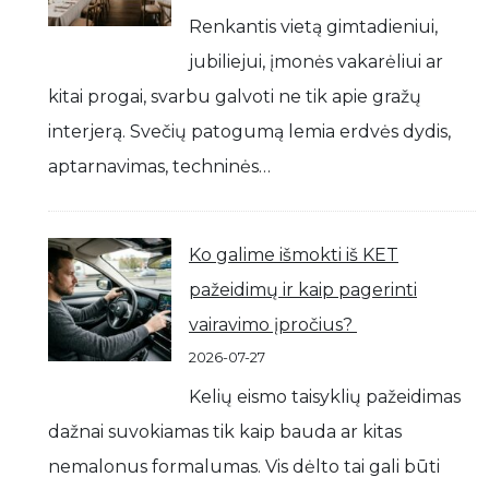
Renkantis vietą gimtadieniui,
jubiliejui, įmonės vakarėliui ar
kitai progai, svarbu galvoti ne tik apie gražų
interjerą. Svečių patogumą lemia erdvės dydis,
aptarnavimas, techninės…
Ko galime išmokti iš KET
pažeidimų ir kaip pagerinti
vairavimo įpročius?
2026-07-27
Kelių eismo taisyklių pažeidimas
dažnai suvokiamas tik kaip bauda ar kitas
nemalonus formalumas. Vis dėlto tai gali būti