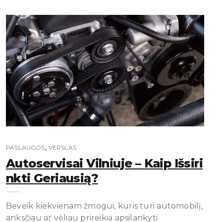
,
PASLAUGOS
VERSLAS
Autoservisai Vilniuje – Kaip Išsiri
Nkti Geriausią?
Beveik kiekvienam žmogui, kuris turi automobilį,
anksčiau ar vėliau prireikia apsilankyti