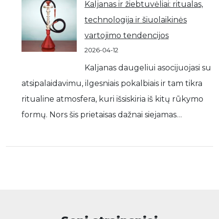
Kaljanas ir žiebtuvėliai: ritualas,
technologija ir šiuolaikinės
vartojimo tendencijos
2026-04-12
Kaljanas daugeliui asocijuojasi su
atsipalaidavimu, ilgesniais pokalbiais ir tam tikra
ritualine atmosfera, kuri išsiskiria iš kitų rūkymo
formų. Nors šis prietaisas dažnai siejamas…