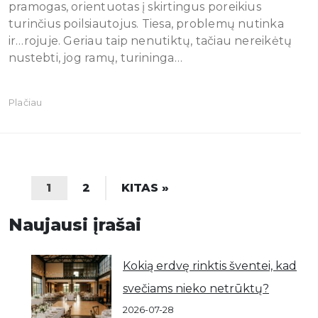
pramogas, orientuotas į skirtingus poreikius
turinčius poilsiautojus. Tiesa, problemų nutinka
ir…rojuje. Geriau taip nenutiktų, tačiau nereikėtų
nustebti, jog ramų, turininga…
Plačiau
1
2
KITAS »
Naujausi įrašai
Kokią erdvę rinktis šventei, kad
svečiams nieko netrūktų?
2026-07-28