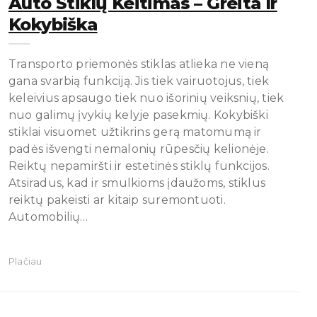
Auto Stiklų Keitimas – Greita Ir
Kokybiška
Transporto priemonės stiklas atlieka ne vieną
gana svarbią funkciją. Jis tiek vairuotojus, tiek
keleivius apsaugo tiek nuo išorinių veiksnių, tiek
nuo galimų įvykių kelyje pasekmių. Kokybiški
stiklai visuomet užtikrins gerą matomumą ir
padės išvengti nemalonių rūpesčių kelionėje.
Reiktų nepamiršti ir estetinės stiklų funkcijos.
Atsiradus, kad ir smulkioms įdaužoms, stiklus
reiktų pakeisti ar kitaip suremontuoti.
Automobilių…
Plačiau