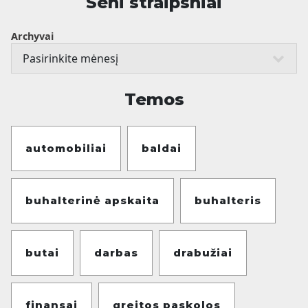
Seni straipsniai
Archyvai
Temos
automobiliai
baldai
buhalterinė apskaita
buhalteris
butai
darbas
drabužiai
finansai
greitos paskolos