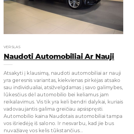
VERSLAS
Naudoti Automobiliai Ar Nauji
Atsakyti į klausimą, naudoti automobiliai ar nauji
yra geresnis variantas, kiekvienas pirkėjas atsako
sau individualiai, atsižvelgdamas į savo galimybes,
lūkesčius dėl automobilio bei keliamus jam
reikalavimus. Vis tik yra keli bendri dalykai, kuriais
vadovaujantis galima greičiau apsispręsti.
Automobilio kaina Naudotais automobiliai tampa
vos išriedėję iš salono. Ir nesvarbu, kad jie bus
nuvažiavę vos kelis tūkstančius…