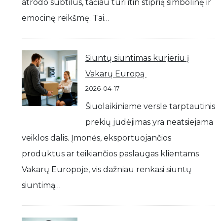
atrodo subtilūs, tačiau turi itin stiprią simbolinę ir
emocinę reikšmę. Tai…
Siuntų siuntimas kurjeriu į
Vakarų Europą
2026-04-17
Šiuolaikiniame versle tarptautinis
prekių judėjimas yra neatsiejama
veiklos dalis. Įmonės, eksportuojančios
produktus ar teikiančios paslaugas klientams
Vakarų Europoje, vis dažniau renkasi siuntų
siuntimą…