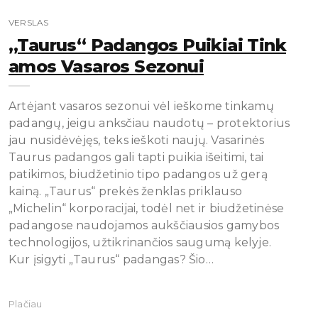
VERSLAS
„Taurus“ Padangos Puikiai Tink
Amos Vasaros Sezonui
Artėjant vasaros sezonui vėl ieškome tinkamų
padangų, jeigu anksčiau naudotų – protektorius
jau nusidėvėjęs, teks ieškoti naujų. Vasarinės
Taurus padangos gali tapti puikia išeitimi, tai
patikimos, biudžetinio tipo padangos už gerą
kainą. „Taurus“ prekės ženklas priklauso
„Michelin“ korporacijai, todėl net ir biudžetinėse
padangose naudojamos aukščiausios gamybos
technologijos, užtikrinančios saugumą kelyje.
Kur įsigyti „Taurus“ padangas? Šio…
Plačiau