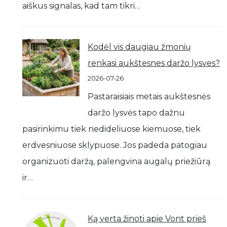
aiškus signalas, kad tam tikri…
Kodėl vis daugiau žmonių
renkasi aukštesnes daržo lysves?
2026-07-26
Pastaraisiais metais aukštesnės
daržo lysvės tapo dažnu
pasirinkimu tiek nedideliuose kiemuose, tiek
erdvesniuose sklypuose. Jos padeda patogiau
organizuoti daržą, palengvina augalų priežiūrą
ir…
Ką verta žinoti apie Vont prieš