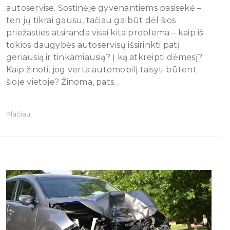
autoservise. Sostinėje gyvenantiems pasisekė –
ten jų tikrai gausu, tačiau galbūt dėl šios
priežasties atsiranda visai kita problema – kaip iš
tokios daugybės autoservisų išsirinkti patį
geriausią ir tinkamiausią? Į ką atkreipti dėmesį?
Kaip žinoti, jog verta automobilį taisyti būtent
šioje vietoje? Žinoma, pats…
Plačiau