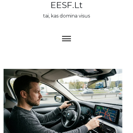
EESF.lt
Skip
to
tai, kas domina visus
content