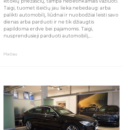
kitokių priežasčių, tampa nebetinkamais važiuoti.
Taigi, tuomet išeičių jau lieka nebedaug: arba
palikti automobilį, liūdnai ir nuobodžiai leisti savo
dienas arba parduoti ir ne tik džiaugtis
papildoma erdve bei pajamomis. Taigi,
nusprendusieji parduoti automobilį,…
Plačiau