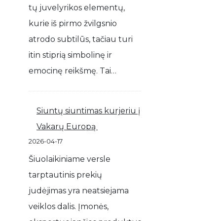
tų juvelyrikos elementų,
kurie iš pirmo žvilgsnio
atrodo subtilūs, tačiau turi
itin stiprią simbolinę ir
emocinę reikšmę. Tai…
Siuntų siuntimas kurjeriu į
Vakarų Europą
2026-04-17
Šiuolaikiniame versle
tarptautinis prekių
judėjimas yra neatsiejama
veiklos dalis. Įmonės,