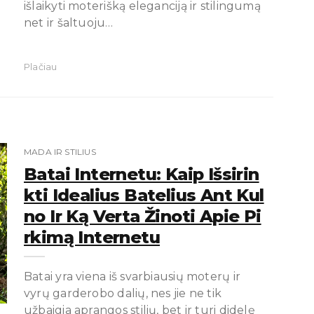
išlaikyti moterišką eleganciją ir stilingumą
net ir šaltuoju…
Plačiau
MADA IR STILIUS
Batai Internetu: Kaip Išsirin
Kti Idealius Batelius Ant Kul
No Ir Ką Verta Žinoti Apie Pi
Rkimą Internetu
Batai yra viena iš svarbiausių moterų ir
vyrų garderobo dalių, nes jie ne tik
užbaigia aprangos stilių, bet ir turi didelę