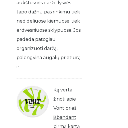
aukštesnės daržo lysvės
tapo dažnu pasirinkimu tiek
nedideliuose kiemuose, tiek
erdvesniuose sklypuose. Jos
padeda patogiau
organizuoti daržą,
palengvina augalų priežiūrą
ir…
Ką verta
žinoti apie
Vont prieš
išbandant
pirmą kartą