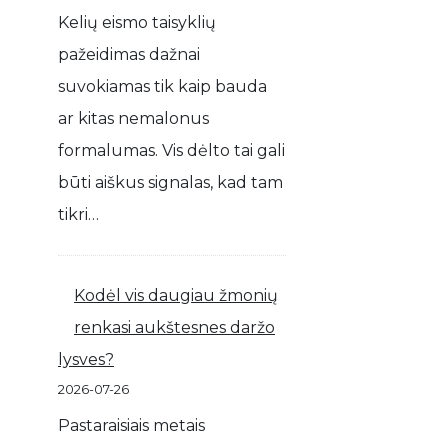
Kelių eismo taisyklių
pažeidimas dažnai
suvokiamas tik kaip bauda
ar kitas nemalonus
formalumas. Vis dėlto tai gali
būti aiškus signalas, kad tam
tikri…
Kodėl vis daugiau žmonių
renkasi aukštesnes daržo
lysves?
2026-07-26
Pastaraisiais metais