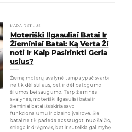
MADA IR STILIUS
Moteriški Ilgaauliai Batai Ir
Žieminiai Batai: Ką Verta Ži
Noti Ir Kaip Pasirinkti Geria
Usius?
Žiemą moterų avalynė tampa ypač svarbi
ne tik dėl stiliaus, bet ir dėl patogumo,
šilumos bei saugumo. Tarp žieminės
avalynės, moteriški ilgaauliai batai ir
žieminiai batai išsiskiria savo
funkcionalumu ir dizaino įvairove. Šie
batai ne tik padeda apsisaugoti nuo šalčio,
sniego ir drėgmės, bet ir suteikia galimybę