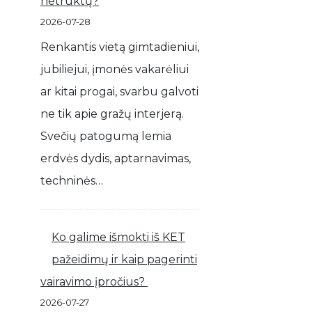
netrūktų?
2026-07-28
Renkantis vietą gimtadieniui,
jubiliejui, įmonės vakarėliui
ar kitai progai, svarbu galvoti
ne tik apie gražų interjerą.
Svečių patogumą lemia
erdvės dydis, aptarnavimas,
techninės…
Ko galime išmokti iš KET
pažeidimų ir kaip pagerinti
vairavimo įpročius?
2026-07-27