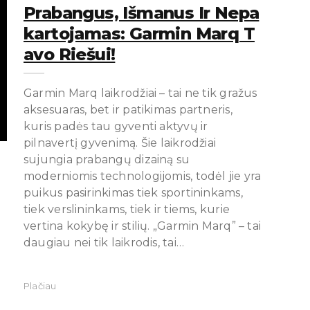
Prabangus, Išmanus Ir Nepa
Kartojamas: Garmin Marq T
Avo Riešui!
Garmin Marq laikrodžiai – tai ne tik gražus
aksesuaras, bet ir patikimas partneris,
kuris padės tau gyventi aktyvų ir
pilnavertį gyvenimą. Šie laikrodžiai
sujungia prabangų dizainą su
moderniomis technologijomis, todėl jie yra
puikus pasirinkimas tiek sportininkams,
tiek verslininkams, tiek ir tiems, kurie
vertina kokybę ir stilių. „Garmin Marq” – tai
daugiau nei tik laikrodis, tai…
Plačiau