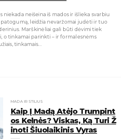
is niekada neišeina iš mados ir išlieka svarbiu
 patogumą, leidžia nevaržomai judėti ir tuo
erinius. Marškinėliai gali būti dėvimi tiek
ui, o tinkamai parinkti – ir formalesnėms
žiais, tinkamais…
MADA IR STILIUS
Kaip Į Madą Atėjo Trumpint
Os Kelnės? Viskas, Ką Turi Ž
Inoti Šiuolaikinis Vyras