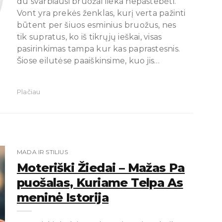
du svarbiausi bruožai lieka nepastebėti.
Vont yra prekės ženklas, kurį verta pažinti
būtent per šiuos esminius bruožus, nes
tik supratus, ko iš tikrųjų ieškai, visas
pasirinkimas tampa kur kas paprastesnis.
Šiose eilutėse paaiškinsime, kuo jis…
Plačiau
MADA IR STILIUS
Moteriški Žiedai – Mažas Pa
Puošalas, Kuriame Telpa As
Meninė Istorija