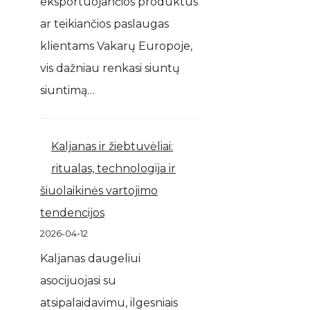
eksportuojančios produktus
ar teikiančios paslaugas
klientams Vakarų Europoje,
vis dažniau renkasi siuntų
siuntimą…
Kaljanas ir žiebtuvėliai:
ritualas, technologija ir
šiuolaikinės vartojimo
tendencijos
2026-04-12
Kaljanas daugeliui
asocijuojasi su
atsipalaidavimu, ilgesniais