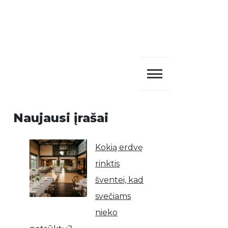
Naujausi įrašai
Kokią erdvę
rinktis
šventei, kad
svečiams
nieko