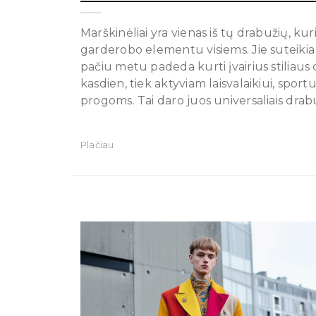
Marškinėliai yra vienas iš tų drabužių, kur
garderobo elementu visiems. Jie suteikia
pačiu metu padeda kurti įvairius stiliaus d
kasdien, tiek aktyviam laisvalaikiui, sport
progoms. Tai daro juos universaliais drabu
Plačiau