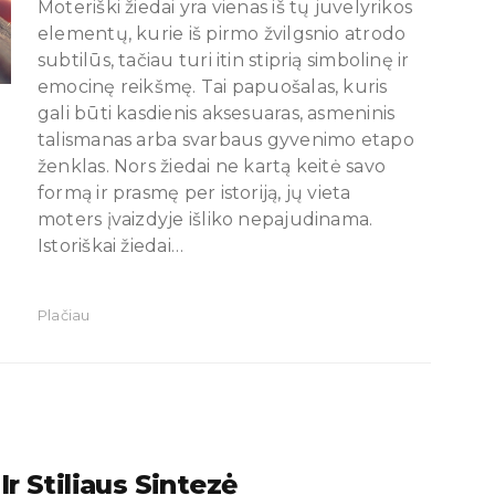
Moteriški žiedai yra vienas iš tų juvelyrikos
elementų, kurie iš pirmo žvilgsnio atrodo
subtilūs, tačiau turi itin stiprią simbolinę ir
emocinę reikšmę. Tai papuošalas, kuris
gali būti kasdienis aksesuaras, asmeninis
talismanas arba svarbaus gyvenimo etapo
ženklas. Nors žiedai ne kartą keitė savo
formą ir prasmę per istoriją, jų vieta
moters įvaizdyje išliko nepajudinama.
Istoriškai žiedai…
Plačiau
r Stiliaus Sintezė