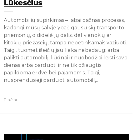
Lūkesčius
Automobilių supirkimas – labai dažnas procesas,
kadangi mūsų šalyje ypač gausu šių transporto
priemonių, o didelė jų dalis, dėl vienokių ar
kitokių priežasčių, tampa nebetinkamais važiuoti.
Taigi, tuomet išeičių jau lieka nebedaug: arba
palikti automobilį, liūdnai ir nuobodžiai leisti savo
dienas arba parduoti ir ne tik džiaugtis
papildoma erdve bei pajamomis. Taigi,
nusprendusieji parduoti automobilį,…
Plačiau