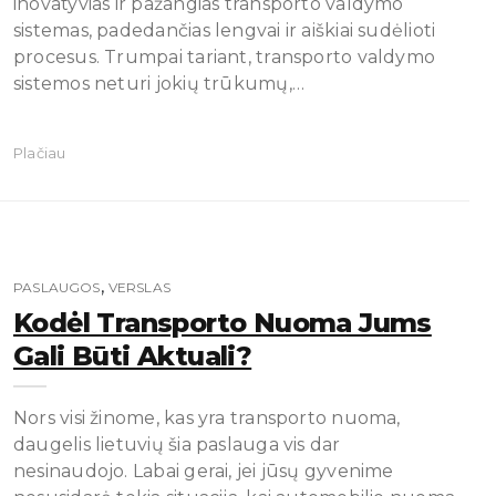
inovatyvias ir pažangias transporto valdymo
sistemas, padedančias lengvai ir aiškiai sudėlioti
procesus. Trumpai tariant, transporto valdymo
sistemos neturi jokių trūkumų,…
Plačiau
,
PASLAUGOS
VERSLAS
Kodėl Transporto Nuoma Jums
Gali Būti Aktuali?
Nors visi žinome, kas yra transporto nuoma,
daugelis lietuvių šia paslauga vis dar
nesinaudojo. Labai gerai, jei jūsų gyvenime