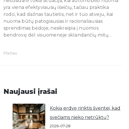
nesusidarė tokia situacija, kai automobilio nuoma
yra viena efektyviausių išeičių, tačiau praktika
rodo, kad dažnas tautietis, net ir tuo atveju, kai
nuoma būtų patogiausias ir racionaliausias
sprendimas bėdoje, nesikreipia į nuomos
bendrovę dėl visuomenėje sklandančių mitų…
Plačiau
Naujausi įrašai
Kokią erdvę rinktis šventei, kad
svečiams nieko netrūktų?
2026-07-28