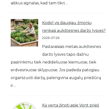
aiškus signalas, kad tam tikri…
Kodėl vis daugiau žmonių
renkasi aukštesnes daržo lysves?
2026-07-26
Pastaraisiais metais aukštesnės
daržo lysvės tapo dažnu
pasirinkimu tiek nedideliuose kiemuose, tiek
erdvesniuose sklypuose. Jos padeda patogiau
organizuoti daržą, palengvina augalų priežiūrą
ir…
Ką verta žinoti apie Vont prieš