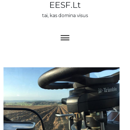
EESF.lt
Skip
to
tai, kas domina visus
content