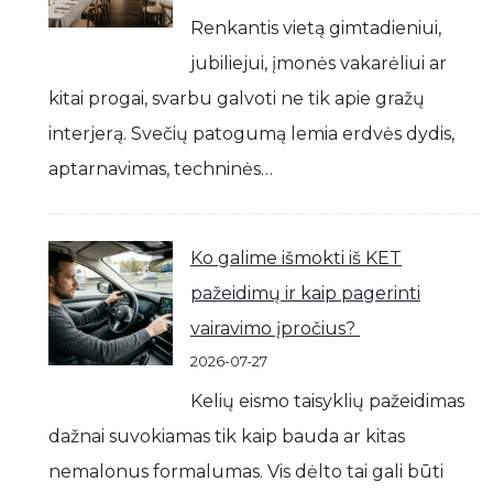
Renkantis vietą gimtadieniui,
jubiliejui, įmonės vakarėliui ar
kitai progai, svarbu galvoti ne tik apie gražų
interjerą. Svečių patogumą lemia erdvės dydis,
aptarnavimas, techninės…
Ko galime išmokti iš KET
pažeidimų ir kaip pagerinti
vairavimo įpročius?
2026-07-27
Kelių eismo taisyklių pažeidimas
dažnai suvokiamas tik kaip bauda ar kitas
nemalonus formalumas. Vis dėlto tai gali būti