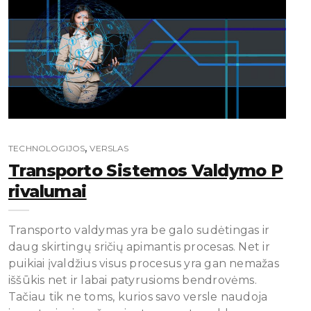
,
TECHNOLOGIJOS
VERSLAS
Transporto Sistemos Valdymo P
Rivalumai
Transporto valdymas yra be galo sudėtingas ir
daug skirtingų sričių apimantis procesas. Net ir
puikiai įvaldžius visus procesus yra gan nemažas
iššūkis net ir labai patyrusioms bendrovėms.
Tačiau tik ne toms, kurios savo versle naudoja