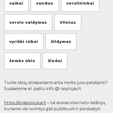
vaikai
vanduo
verslininkai
verslo valdymas
Vilnius
vyriški rūbai
šildymas
žemės ūkis
žiedai
Turite idėjų straipsniams arba norite juos patalpinti?
Susisiekime el. paštu info @ rasytojas.lt.
https://straipsniukai.lt
– tai atviras interneto leidinys,
kuriame visi norintys gali publikuoti ir perskaityti