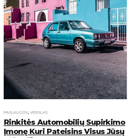
,
PASLAUGOS
VERSLAS
Rinkitės Automobilių Supirkimo
Įmonę Kuri Pateisins Visus Jūsų