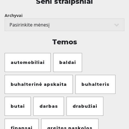
Seni straipsniai
Archyvai
Temos
automobiliai
baldai
buhalterinė apskaita
buhalteris
butai
darbas
drabužiai
finansai
greitos paskolos