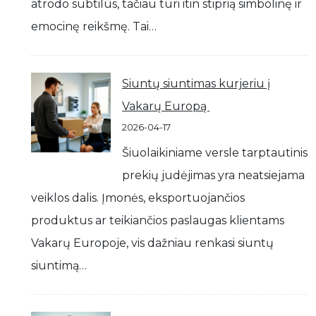
atrodo subtilūs, tačiau turi itin stiprią simbolinę ir
emocinę reikšmę. Tai…
Siuntų siuntimas kurjeriu į
Vakarų Europą
2026-04-17
Šiuolaikiniame versle tarptautinis
prekių judėjimas yra neatsiejama
veiklos dalis. Įmonės, eksportuojančios
produktus ar teikiančios paslaugas klientams
Vakarų Europoje, vis dažniau renkasi siuntų
siuntimą…