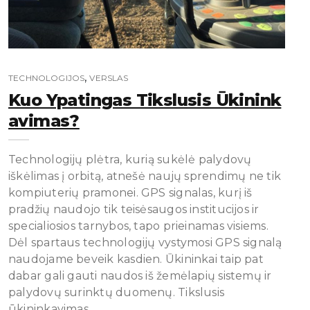
,
TECHNOLOGIJOS
VERSLAS
Kuo Ypatingas Tikslusis Ūkinink
Avimas?
Technologijų plėtra, kurią sukėlė palydovų
iškėlimas į orbitą, atnešė naujų sprendimų ne tik
kompiuterių pramonei. GPS signalas, kurį iš
pradžių naudojo tik teisėsaugos institucijos ir
specialiosios tarnybos, tapo prieinamas visiems.
Dėl spartaus technologijų vystymosi GPS signalą
naudojame beveik kasdien. Ūkininkai taip pat
dabar gali gauti naudos iš žemėlapių sistemų ir
palydovų surinktų duomenų. Tikslusis
ūkininkavimas…