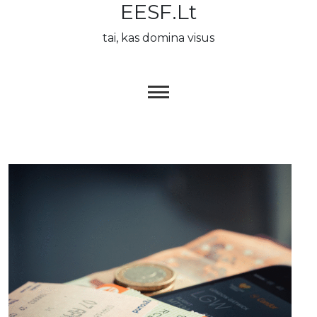
EESF.lt
Skip
to
tai, kas domina visus
content