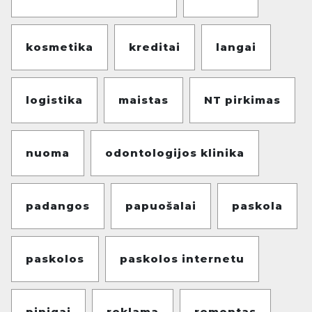
kosmetika
kreditai
langai
logistika
maistas
NT pirkimas
nuoma
odontologijos klinika
padangos
papuošalai
paskola
paskolos
paskolos internetu
pinigai
reklama
remontas