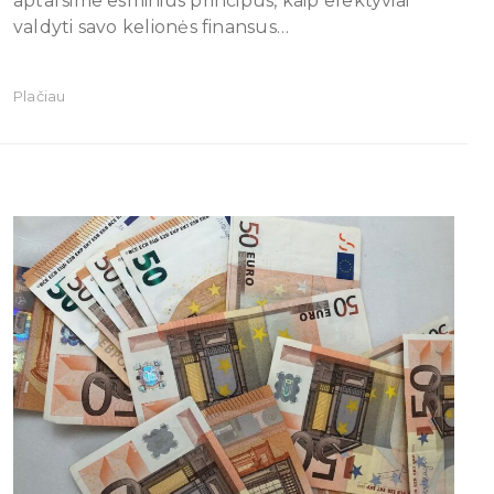
aptarsime esminius principus, kaip efektyviai
valdyti savo kelionės finansus…
Plačiau