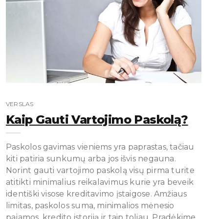
VERSLAS
Kaip Gauti Vartojimo Paskolą?
Paskolos gavimas vieniems yra paprastas, tačiau
kiti patiria sunkumų arba jos išvis negauna.
Norint gauti vartojimo paskolą visų pirma turite
atitikti minimalius reikalavimus kurie yra beveik
identiški visose kreditavimo įstaigose. Amžiaus
limitas, paskolos suma, minimalios mėnesio
pajamos, kredito istoriją ir taip toliau. Pradėkime