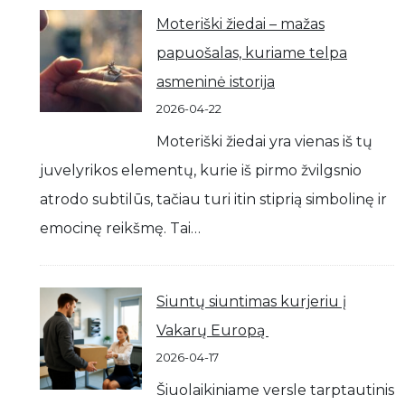
Moteriški žiedai – mažas
papuošalas, kuriame telpa
asmeninė istorija
2026-04-22
Moteriški žiedai yra vienas iš tų
juvelyrikos elementų, kurie iš pirmo žvilgsnio
atrodo subtilūs, tačiau turi itin stiprią simbolinę ir
emocinę reikšmę. Tai…
Siuntų siuntimas kurjeriu į
Vakarų Europą
2026-04-17
Šiuolaikiniame versle tarptautinis