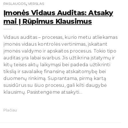
,
PASLAUGOS
VERSLAS
Įmonės Vidaus Auditas: Atsaky
Mai Į Rūpimus Klausimus
Vidaus auditas – procesas, kurio metu atliekamas
įmonės vidaus kontrolės vertinimas, įskaitant
įmonės valdymo ir apskaitos procesus. Tokio tipo
auditas yra labai svarbus. Jis užtikrina įstatymų ir
kitų teisės aktų laikymąsi bei padeda užtikrinti
tikslią ir savalaikę finansinę atskaitomybę bei
duomenų rinkimą. Suprantama, pirmą kartą
susidūrus su šiuo procesu, gali kilti daugybė
klausimų. Pasistengėme atsakyti…
Plačiau