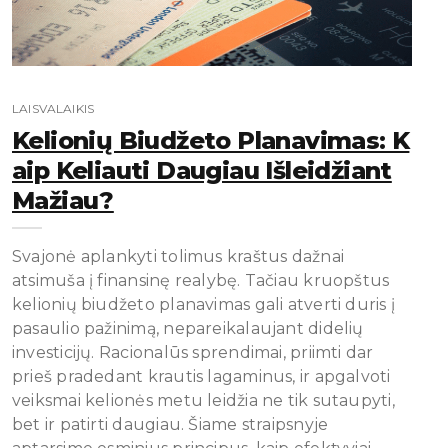
LAISVALAIKIS
Kelionių Biudžeto Planavimas: K
Aip Keliauti Daugiau Išleidžiant
Mažiau?
Svajonė aplankyti tolimus kraštus dažnai
atsimuša į finansinę realybę. Tačiau kruopštus
kelionių biudžeto planavimas gali atverti duris į
pasaulio pažinimą, nepareikalaujant didelių
investicijų. Racionalūs sprendimai, priimti dar
prieš pradedant krautis lagaminus, ir apgalvoti
veiksmai kelionės metu leidžia ne tik sutaupyti,
bet ir patirti daugiau. Šiame straipsnyje