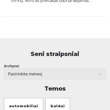
formų. Nors šis prietaisas dažnai siejamas…
Seni straipsniai
Archyvai
Temos
automobiliai
baldai