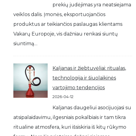
prekių judėjimas yra neatsiejama
veiklos dalis. Įmonės, eksportuojančios
produktus ar teikiančios paslaugas klientams
Vakarų Europoje, vis dažniau renkasi siuntų
siuntimą…
Kaljanas ir žiebtuvėliai: ritualas,
technologija ir šiuolaikinės
vartojimo tendencijos
2026-04-12
Kaljanas daugeliui asocijuojasi su
atsipalaidavimu, ilgesniais pokalbiais ir tam tikra
ritualine atmosfera, kuri išsiskiria iš kitų rūkymo