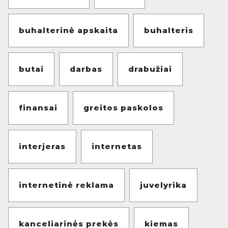
buhalterinė apskaita
buhalteris
butai
darbas
drabužiai
finansai
greitos paskolos
interjeras
internetas
internetinė reklama
juvelyrika
kanceliarinės prekės
kiemas