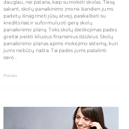
daugiau, nei pataria, kaip sumokėti skolas. Tiesą
sakant, skolų panaikinimo įmonė šiandien jums
padėtų išnagrinėti jūsų atvejį, pasikalbėti su
kreditoriais ir suformuluoti gerą skolų
panaikinimo planą. Toks skolų išieškojimas padės
greitai įveikti kilusius finansinius iššūkius. Skolų
panaikinimo planas apims mokėjimo sistemą, kuri
jums nebūtų našta. Tai padės jums pašalinti
savo…
Plačiau