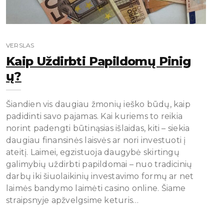
VERSLAS
Kaip Uždirbti Papildomų Pinig
Ų?
Šiandien vis daugiau žmonių ieško būdų, kaip
padidinti savo pajamas. Kai kuriems to reikia
norint padengti būtinąsias išlaidas, kiti – siekia
daugiau finansinės laisvės ar nori investuoti į
ateitį. Laimei, egzistuoja daugybė skirtingų
galimybių uždirbti papildomai – nuo tradicinių
darbų iki šiuolaikinių investavimo formų ar net
laimės bandymo laimėti casino online. Šiame
straipsnyje apžvelgsime keturis…