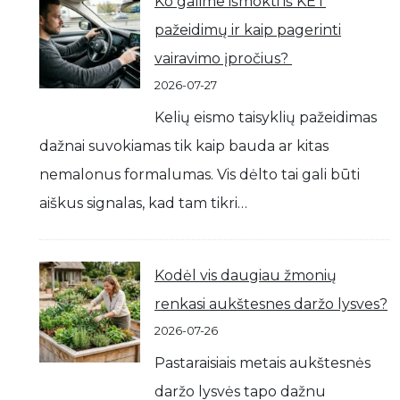
Ko galime išmokti iš KET
pažeidimų ir kaip pagerinti
vairavimo įpročius?
2026-07-27
Kelių eismo taisyklių pažeidimas
dažnai suvokiamas tik kaip bauda ar kitas
nemalonus formalumas. Vis dėlto tai gali būti
aiškus signalas, kad tam tikri…
Kodėl vis daugiau žmonių
renkasi aukštesnes daržo lysves?
2026-07-26
Pastaraisiais metais aukštesnės
daržo lysvės tapo dažnu