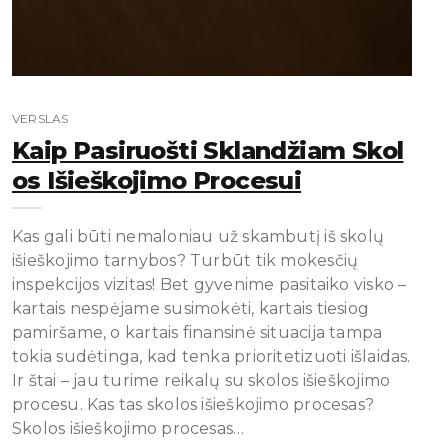
VERSLAS
Kaip Pasiruošti Sklandžiam Skol
Os Išieškojimo Procesui
Kas gali būti nemaloniau už skambutį iš skolų
išieškojimo tarnybos? Turbūt tik mokesčių
inspekcijos vizitas! Bet gyvenime pasitaiko visko –
kartais nespėjame susimokėti, kartais tiesiog
pamiršame, o kartais finansinė situacija tampa
tokia sudėtinga, kad tenka prioritetizuoti išlaidas.
Ir štai – jau turime reikalų su skolos išieškojimo
procesu. Kas tas skolos išieškojimo procesas?
Skolos išieškojimo procesas…