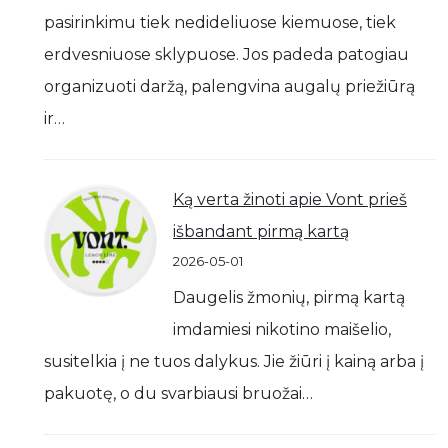
pasirinkimu tiek nedideliuose kiemuose, tiek
erdvesniuose sklypuose. Jos padeda patogiau
organizuoti daržą, palengvina augalų priežiūrą
ir…
Ką verta žinoti apie Vont prieš
išbandant pirmą kartą
2026-05-01
Daugelis žmonių, pirmą kartą
imdamiesi nikotino maišelio,
susitelkia į ne tuos dalykus. Jie žiūri į kainą arba į
pakuotę, o du svarbiausi bruožai…