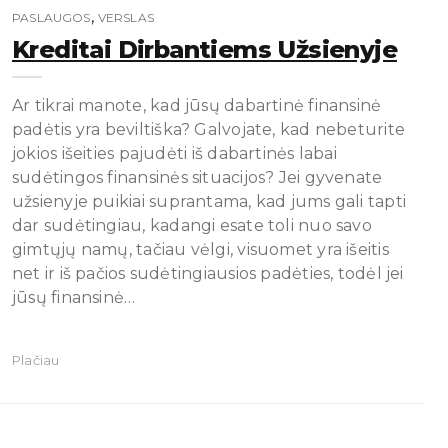
,
PASLAUGOS
VERSLAS
Kreditai Dirbantiems Užsienyje
Ar tikrai manote, kad jūsų dabartinė finansinė
padėtis yra beviltiška? Galvojate, kad nebeturite
jokios išeities pajudėti iš dabartinės labai
sudėtingos finansinės situacijos? Jei gyvenate
užsienyje puikiai suprantama, kad jums gali tapti
dar sudėtingiau, kadangi esate toli nuo savo
gimtųjų namų, tačiau vėlgi, visuomet yra išeitis
net ir iš pačios sudėtingiausios padėties, todėl jei
jūsų finansinė…
Plačiau