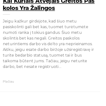
Kai Kuriais Atvejais Greitos Pas
Kolos Yra Žalingos
Jeigu kažkur girdėjote, kad šiuo metu
pasiskolinti gali bet kas, tuomet turėtumėte
numoti ranka į tokius gandus. Šiuo metu
skolintis bet kas negali. Greitos paskolos
neturintiems darbo vis dėlto yra neprieinamos.
Aišku, jeigu esate darbo biržoje užsiregistravę ir
turite bedarbio statusą, tuomet tai ir bus
taikoma būtent jums. Tačiau, jeigu neturite
darbo, bet nesate registruoti…
Plačiau