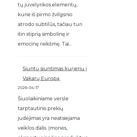
tų juvelyrikos elementų,
kurie iš pirmo žvilgsnio
atrodo subtilūs, tačiau turi
itin stiprią simbolinę ir
emocinę reikšmę. Tai…
Siuntų siuntimas kurjeriu į
Vakarų Europą
2026-04-17
Šiuolaikiniame versle
tarptautinis prekių
judėjimas yra neatsiejama
veiklos dalis. Įmonės,