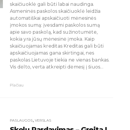
skaičiuoklė gali būti labai naudinga.
Asmeninės paskolos skaičiuoklė leidžia
automatiškai apskaičiuoti mėnesinės
įmokos sumą: įvesdami paskolos sumą
apie savo paskolą, kad sužinotumėte,
kokia yra jūsų mėnesinė įmoka. Kaip
skaičiuojamas kreditas Kreditas gali būti
apskaičiuojamas gana skirtingai, nes
paskolas Lietuvoje tiekia ne vienas bankas.
Vis dėlto, verta atkreipti dėmesį į šiuos…
Plačiau
,
PASLAUGOS
VERSLAS
Skolų Pardavimas – Greita I