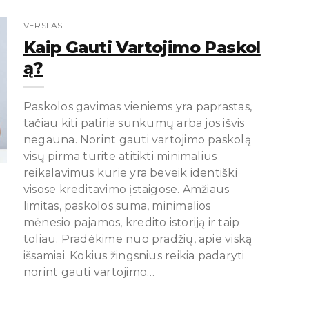
VERSLAS
Kaip Gauti Vartojimo Paskol
Ą?
Paskolos gavimas vieniems yra paprastas,
tačiau kiti patiria sunkumų arba jos išvis
negauna. Norint gauti vartojimo paskolą
visų pirma turite atitikti minimalius
reikalavimus kurie yra beveik identiški
visose kreditavimo įstaigose. Amžiaus
limitas, paskolos suma, minimalios
mėnesio pajamos, kredito istoriją ir taip
toliau. Pradėkime nuo pradžių, apie viską
išsamiai. Kokius žingsnius reikia padaryti
norint gauti vartojimo…