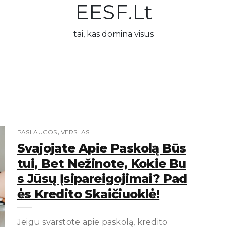
EESF.lt
tai, kas domina visus
,
PASLAUGOS
VERSLAS
Svajojate Apie Paskolą Būs
Tui, Bet Nežinote, Kokie Bu
S Jūsų Įsipareigojimai? Pad
Ės Kredito Skaičiuoklė!
Jeigu svarstote apie paskolą, kredito