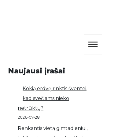
Naujausi įrašai
Kokią erdvę rinktis šventei,
kad svečiams nieko
netrūktų?
2026-07-28
Renkantis vietą gimtadieniui,