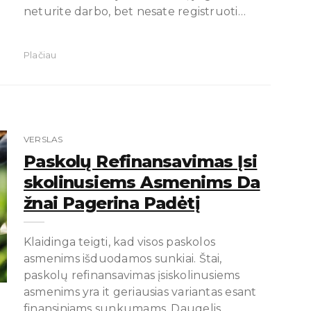
neturite darbo, bet nesate registruoti…
Plačiau
VERSLAS
Paskolų Refinansavimas Įsi
Skolinusiems Asmenims Da
Žnai Pagerina Padėtį
Klaidinga teigti, kad visos paskolos
asmenims išduodamos sunkiai. Štai,
paskolų refinansavimas įsiskolinusiems
asmenims yra it geriausias variantas esant
finansiniams sunkumams. Daugelis