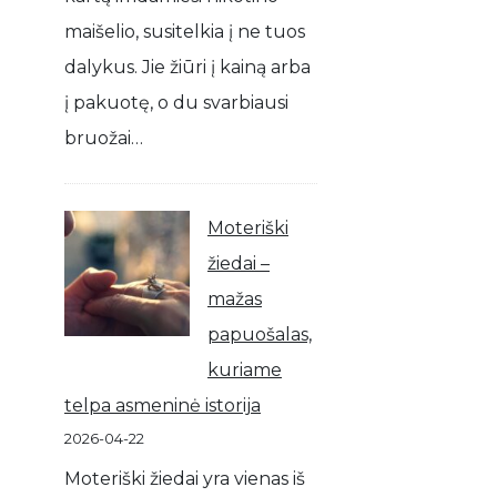
maišelio, susitelkia į ne tuos
dalykus. Jie žiūri į kainą arba
į pakuotę, o du svarbiausi
bruožai…
Moteriški
žiedai –
mažas
papuošalas,
kuriame
telpa asmeninė istorija
2026-04-22
Moteriški žiedai yra vienas iš