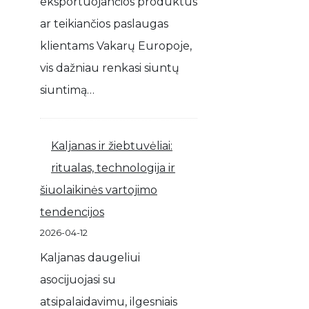
eksportuojančios produktus
ar teikiančios paslaugas
klientams Vakarų Europoje,
vis dažniau renkasi siuntų
siuntimą…
Kaljanas ir žiebtuvėliai:
ritualas, technologija ir
šiuolaikinės vartojimo
tendencijos
2026-04-12
Kaljanas daugeliui
asocijuojasi su
atsipalaidavimu, ilgesniais