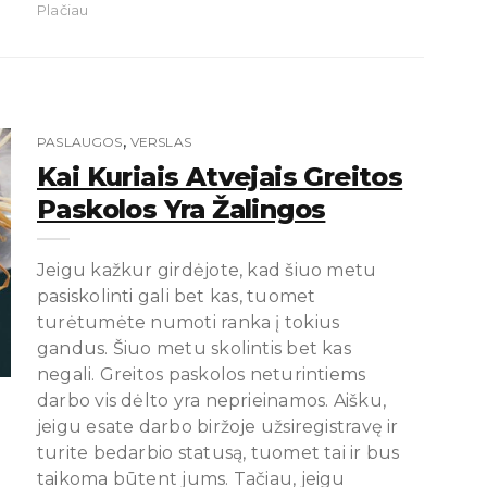
Plačiau
,
PASLAUGOS
VERSLAS
Kai Kuriais Atvejais Greitos
Paskolos Yra Žalingos
Jeigu kažkur girdėjote, kad šiuo metu
pasiskolinti gali bet kas, tuomet
turėtumėte numoti ranka į tokius
gandus. Šiuo metu skolintis bet kas
negali. Greitos paskolos neturintiems
darbo vis dėlto yra neprieinamos. Aišku,
jeigu esate darbo biržoje užsiregistravę ir
turite bedarbio statusą, tuomet tai ir bus
taikoma būtent jums. Tačiau, jeigu