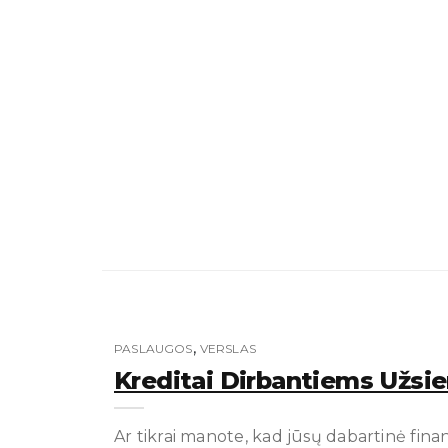
,
PASLAUGOS
VERSLAS
Kreditai Dirbantiems Užsie
Ar tikrai manote, kad jūsų dabartinė finan