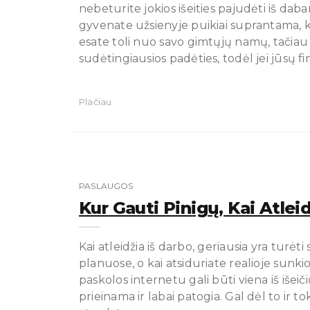
nebeturite jokios išeities pajudėti iš daba
gyvenate užsienyje puikiai suprantama, k
esate toli nuo savo gimtųjų namų, tačiau vė
sudėtingiausios padėties, todėl jei jūsų f
Plačiau
PASLAUGOS
Kur Gauti Pinigų, Kai Atlei
Kai atleidžia iš darbo, geriausia yra turėt
planuose, o kai atsiduriate realioje sunkioj
paskolos internetu gali būti viena iš išei
prieinama ir labai patogia. Gal dėl to ir to