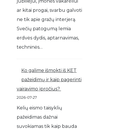
jubiliejui, įmonės vakarėliui
ar kitai progai, svarbu galvoti
ne tik apie gražų interjerą.
Svečių patogumą lemia
erdvės dydis, aptarnavimas,
techninės…
Ko galime išmokti iš KET
pažeidimų ir kaip pagerinti
vairavimo įpročius?
2026-07-27
Kelių eismo taisyklių
pažeidimas dažnai
suvokiamas tik kaip bauda