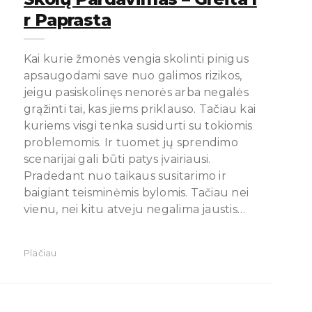
R Paprasta
Kai kurie žmonės vengia skolinti pinigus
apsaugodami save nuo galimos rizikos,
jeigu pasiskolinęs nenorės arba negalės
grąžinti tai, kas jiems priklauso. Tačiau kai
kuriems visgi tenka susidurti su tokiomis
problemomis. Ir tuomet jų sprendimo
scenarijai gali būti patys įvairiausi.
Pradedant nuo taikaus susitarimo ir
baigiant teisminėmis bylomis. Tačiau nei
vienu, nei kitu atveju negalima jaustis…
Plačiau