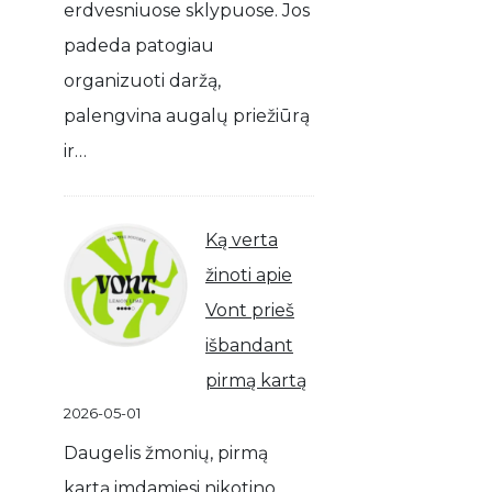
erdvesniuose sklypuose. Jos
padeda patogiau
organizuoti daržą,
palengvina augalų priežiūrą
ir…
Ką verta
žinoti apie
Vont prieš
išbandant
pirmą kartą
2026-05-01
Daugelis žmonių, pirmą
kartą imdamiesi nikotino