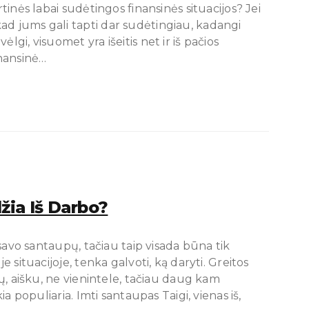
rtinės labai sudėtingos finansinės situacijos? Jei
ad jums gali tapti dar sudėtingiau, kadangi
lgi, visuomet yra išeitis net ir iš pačios
inansinė…
džia Iš Darbo?
i savo santaupų, tačiau taip visada būna tik
e situacijoje, tenka galvoti, ką daryti. Greitos
čių, aišku, ne vienintele, tačiau daug kam
kia populiaria. Imti santaupas Taigi, vienas iš,