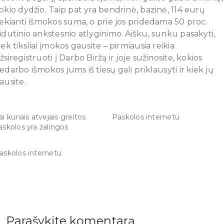
okio dydžio. Taip pat yra bendrinė, bazinė, 114 eurų
iekianti išmokos suma, o prie jos pridedama 50 proc.
idutinio ankstesnio atlyginimo. Aišku, sunku pasakyti,
iek tiksliai įmokos gausite – pirmiausia reikia
žsiregistruoti į Darbo Biržą ir joje sužinosite, kokios
edarbo išmokos jums iš tiesų gali priklausyti ir kiek jų
ausite.
ai kuriais atvejais greitos
Paskolos internetu
askolos yra žalingos
askolos internetu
Parašykite komentarą