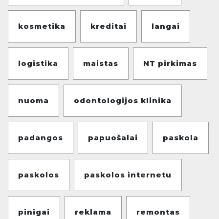
kosmetika
kreditai
langai
logistika
maistas
NT pirkimas
nuoma
odontologijos klinika
padangos
papuošalai
paskola
paskolos
paskolos internetu
pinigai
reklama
remontas