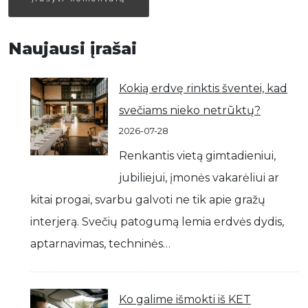
Naujausi įrašai
Kokią erdvę rinktis šventei, kad
svečiams nieko netrūktų?
2026-07-28
Renkantis vietą gimtadieniui,
jubiliejui, įmonės vakarėliui ar
kitai progai, svarbu galvoti ne tik apie gražų
interjerą. Svečių patogumą lemia erdvės dydis,
aptarnavimas, techninės…
Ko galime išmokti iš KET