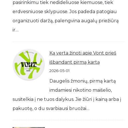
pasirinkimu tiek nedideliuose kiemuose, tiek
erdvesniuose sklypuose. Jos padeda patogiau
organizuoti daržą, palengvina augalų priežiūrą
ir…
Ką verta žinoti apie Vont prieš
išbandant pirmą kartą
2026-05-01
Daugelis žmonių, pirmą kartą
imdamiesi nikotino maišelio,
susitelkia į ne tuos dalykus. Jie žiūri į kainą arba į
pakuotę, o du svarbiausi bruožai…