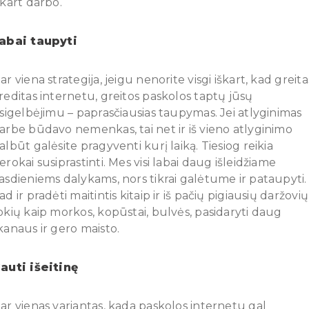
škart darbo.
abai taupyti
ar viena strategija, jeigu nenorite visgi iškart, kad greita
reditas internetu, greitos paskolos taptų jūsų
šsigelbėjimu – paprasčiausias taupymas. Jei atlyginimas
arbe būdavo nemenkas, tai net ir iš vieno atlyginimo
albūt galėsite pragyventi kurį laiką. Tiesiog reikia
erokai susiprastinti. Mes visi labai daug išleidžiame
asdieniems dalykams, nors tikrai galėtume ir pataupyti.
ad ir pradėti maitintis kitaip ir iš pačių pigiausių daržovių
okių kaip morkos, kopūstai, bulvės, pasidaryti daug
kanaus ir gero maisto.
auti išeitinę
ar vienas variantas, kada paskolos internetu gal