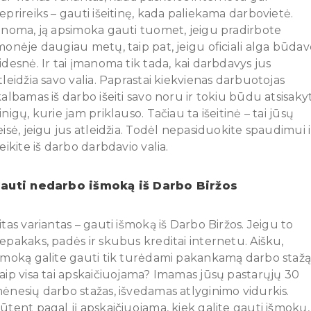
eprireiks – gauti išeitinę, kada paliekama darbovietė.
inoma, ją apsimoka gauti tuomet, jeigu pradirbote
monėje daugiau metų, taip pat, jeigu oficiali alga būdav
idesnė. Ir tai įmanoma tik tada, kai darbdavys jus
tleidžia savo valia. Paprastai kiekvienas darbuotojas
kalbamas iš darbo išeiti savo noru ir tokiu būdu atsisakyt
inigų, kurie jam priklauso. Tačiau ta išeitinė – tai jūsų
eisė, jeigu jus atleidžia. Todėl nepasiduokite spaudimui i
šeikite iš darbo darbdavio valia.
auti nedarbo išmoką iš Darbo Biržos
itas variantas – gauti išmoką iš Darbo Biržos. Jeigu to
epakaks, padės ir skubus kreditai internetu. Aišku,
šmoką galite gauti tik turėdami pakankamą darbo stažą
aip visa tai apskaičiuojama? Imamas jūsų pastarųjų 30
ėnesių darbo stažas, išvedamas atlyginimo vidurkis.
ūtent pagal jį apskaičiuojama, kiek galite gauti išmokų,