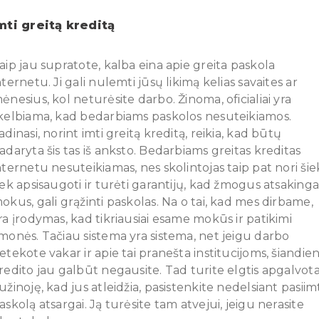
mti greitą kreditą
aip jau supratote, kalba eina apie greita paskola
nternetu. Ji gali nulemti jūsų likimą kelias savaites ar
ėnesius, kol neturėsite darbo. Žinoma, oficialiai yra
kelbiama, kad bedarbiams paskolos nesuteikiamos.
adinasi, norint imti greitą kreditą, reikia, kad būtų
adaryta šis tas iš anksto. Bedarbiams greitas kreditas
nternetu nesuteikiamas, nes skolintojas taip pat nori šie
iek apsisaugoti ir turėti garantijų, kad žmogus atsakinga
okus, gali grąžinti paskolas. Na o tai, kad mes dirbame,
ra įrodymas, kad tikriausiai esame mokūs ir patikimi
monės. Tačiau sistema yra sistema, net jeigu darbo
etekote vakar ir apie tai pranešta institucijoms, šiandie
redito jau galbūt negausite. Tad turite elgtis apgalvota
užinoję, kad jus atleidžia, pasistenkite nedelsiant pasiim
askolą atsargai. Ją turėsite tam atvejui, jeigu nerasite