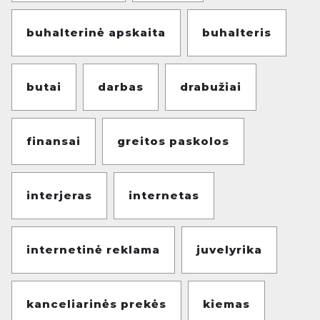
buhalterinė apskaita
buhalteris
butai
darbas
drabužiai
finansai
greitos paskolos
interjeras
internetas
internetinė reklama
juvelyrika
kanceliarinės prekės
kiemas