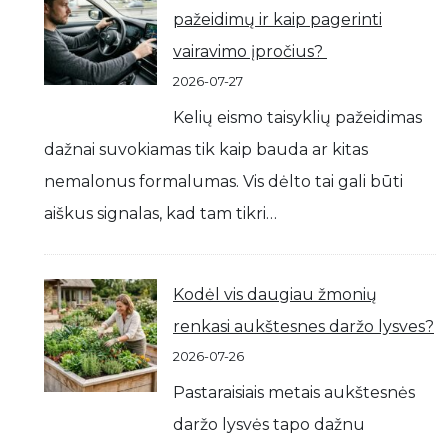
pažeidimų ir kaip pagerinti
vairavimo įpročius?
2026-07-27
Kelių eismo taisyklių pažeidimas
dažnai suvokiamas tik kaip bauda ar kitas
nemalonus formalumas. Vis dėlto tai gali būti
aiškus signalas, kad tam tikri…
Kodėl vis daugiau žmonių
renkasi aukštesnes daržo lysves?
2026-07-26
Pastaraisiais metais aukštesnės
daržo lysvės tapo dažnu