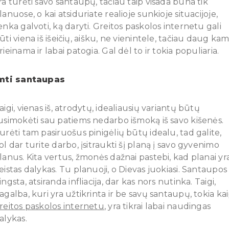
ra turėti savo santaupų, tačiau taip visada būna tik
lanuose, o kai atsiduriate realioje sunkioje situacijoje,
enka galvoti, ką daryti. Greitos paskolos internetu gali
ūti viena iš išeičių, aišku, ne vienintele, tačiau daug ka
rieinama ir labai patogia. Gal dėl to ir tokia populiaria.
mti santaupas
aigi, vienas iš, atrodytų, idealiausių variantų būtų
usimokėti sau patiems nedarbo išmoką iš savo kišenės.
urėti tam pasiruošus pinigėlių būtų idealu, tad galite,
ol dar turite darbo, įsitraukti šį planą į savo gyvenimo
lanus. Kita vertus, žmonės dažnai pastebi, kad planai yr
eistas dalykas. Tu planuoji, o Dievas juokiasi. Santaupos
ingsta, atsiranda infliacija, dar kas nors nutinka. Taigi,
agalba, kuri yra užtikrinta ir be savų santaupų, tokia ka
reitos paskolos internetu
, yra tikrai labai naudingas
alykas.