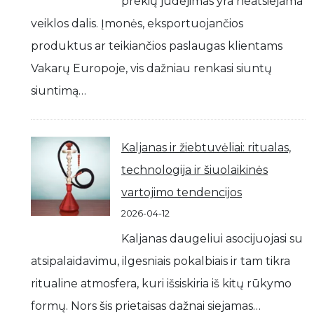
prekių judėjimas yra neatsiejama
veiklos dalis. Įmonės, eksportuojančios
produktus ar teikiančios paslaugas klientams
Vakarų Europoje, vis dažniau renkasi siuntų
siuntimą…
Kaljanas ir žiebtuvėliai: ritualas,
technologija ir šiuolaikinės
vartojimo tendencijos
2026-04-12
Kaljanas daugeliui asocijuojasi su
atsipalaidavimu, ilgesniais pokalbiais ir tam tikra
ritualine atmosfera, kuri išsiskiria iš kitų rūkymo
formų. Nors šis prietaisas dažnai siejamas…