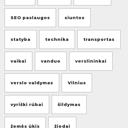
SEO paslaugos
siuntos
statyba
technika
transportas
vaikai
vanduo
verslininkai
verslo valdymas
Vilnius
vyriški rūbai
šildymas
žemės ūkis
žiedai