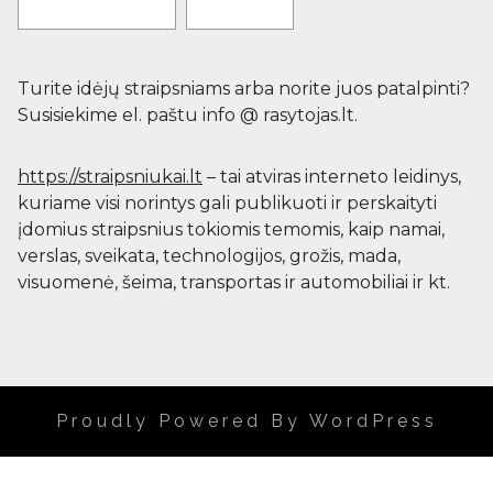
Turite idėjų straipsniams arba norite juos patalpinti?
Susisiekime el. paštu info @ rasytojas.lt.
https://straipsniukai.lt
– tai atviras interneto leidinys,
kuriame visi norintys gali publikuoti ir perskaityti
įdomius straipsnius tokiomis temomis, kaip namai,
verslas, sveikata, technologijos, grožis, mada,
visuomenė, šeima, transportas ir automobiliai ir kt.
Proudly Powered By WordPress