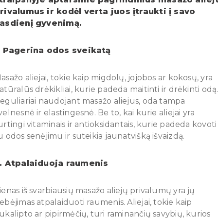
rivalumus ir kodėl verta juos įtraukti į savo
asdienį gyvenimą.
. Pagerina odos sveikatą
asažo aliejai, tokie kaip migdolų, jojobos ar kokosų, yra
atūralūs drėkikliai, kurie padeda maitinti ir drėkinti odą
eguliariai naudojant masažo aliejus, oda tampa
velnesnė ir elastingesnė. Be to, kai kurie aliejai yra
urtingi vitaminais ir antioksidantais, kurie padeda kovoti
u odos senėjimu ir suteikia jaunatvišką išvaizdą.
. Atpalaiduoja raumenis
ienas iš svarbiausių masažo aliejų privalumų yra jų
ebėjimas atpalaiduoti raumenis. Aliejai, tokie kaip
ukalipto ar pipirmėčių, turi raminančių savybių, kurios