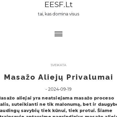
EESF.lt
Skip
to
tai, kas domina visus
content
SVEIKATA
Masažo Aliejų Privalumai
2024-09-19
asažo aliejai yra neatsiejama masažo proceso
alis, suteikianti ne tik malonumą, bet ir daugyb
audingų savybių tiek kūnui, tiek protui. Šiame
traipsnyje aptarsime pagrindinius masažo aliej