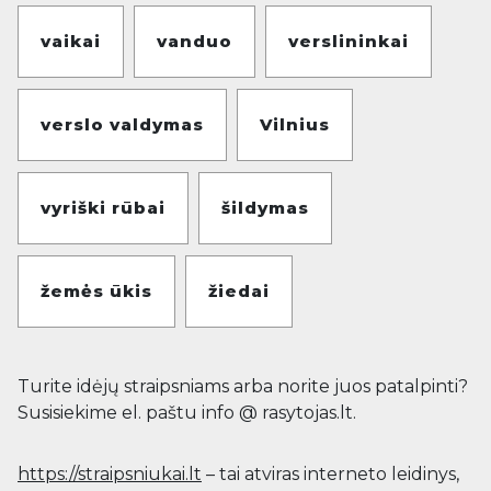
vaikai
vanduo
verslininkai
verslo valdymas
Vilnius
vyriški rūbai
šildymas
žemės ūkis
žiedai
Turite idėjų straipsniams arba norite juos patalpinti?
Susisiekime el. paštu info @ rasytojas.lt.
https://straipsniukai.lt
– tai atviras interneto leidinys,