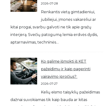
2026-07-28
Renkantis vietą gimtadieniui,
jubiliejui, įmonės vakarėliui ar
kitai progai, svarbu galvoti ne tik apie gražų
interjerą. Svečių patogumą lemia erdvės dydis,
aptarnavimas, techninės…
Ko galime išmokti iš KET
pažeidimų ir kaip pagerinti
vairavimo įpročius?
2026-07-27
Kelių eismo taisyklių pažeidimas
dažnai suvokiamas tik kaip bauda ar kitas