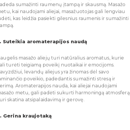
adeda sumažinti raumenų įtampą ir skausmą. Masažo
etu, kai naudojami aliejai, masažuotojas gali lengviau
udėti, kas leidžia pasiekti gilesnius raumenis ir sumažinti
tampą.
. Suteikia aromaterapijos naudą
augelis masažo aliejų turi natūralius aromatus, kurie
ali turėti teigiamą poveikį nuotaikai ir emocijoms.
avyzdžiui, levandų aliejus yra žinomas dėl savo
aminančio poveikio, padedantis sumažinti stresą ir
erimą. Aromaterapijos nauda, kai aliejai naudojami
asažo metu, gali padėti sukurti harmoningą atmosferą
uri skatina atsipalaidavimą ir gerovę.
. Gerina kraujotaką