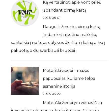
Ką verta žinoti apie Vont prieš
išbandant pirmą kartą
2026-05-01
Daugelis žmonių, pirmą kartą
imdamiesi nikotino maišelio,
susitelkia į ne tuos dalykus. Jie žiūri į kainą arba į
pakuotę, o du svarbiausi bruožai…
Moteriški žiedai – mažas
papuošalas, kuriame telpa
asmeninė istorija
2026-04-22
Moteriški žiedai yra vienas iš tų
juvelyrikos elementų, kurie iš pirmo žvilgsnio