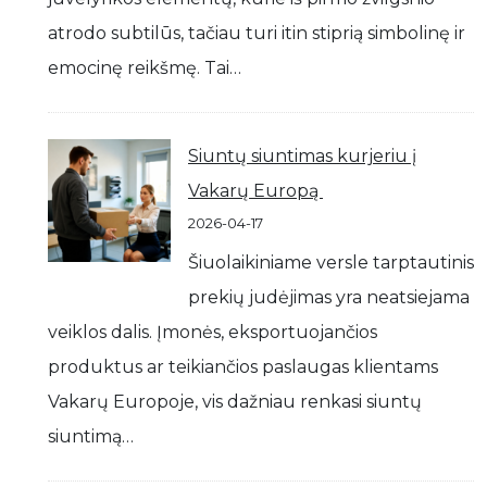
atrodo subtilūs, tačiau turi itin stiprią simbolinę ir
emocinę reikšmę. Tai…
Siuntų siuntimas kurjeriu į
Vakarų Europą
2026-04-17
Šiuolaikiniame versle tarptautinis
prekių judėjimas yra neatsiejama
veiklos dalis. Įmonės, eksportuojančios
produktus ar teikiančios paslaugas klientams
Vakarų Europoje, vis dažniau renkasi siuntų
siuntimą…