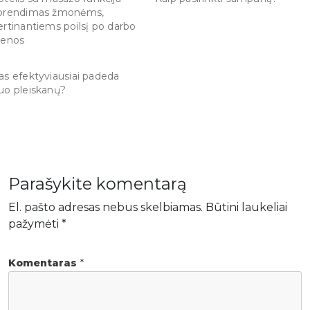
prendimas žmonėms,
ertinantiems poilsį po darbo
ienos
as efektyviausiai padeda
uo pleiskanų?
Parašykite komentarą
El. pašto adresas nebus skelbiamas.
Būtini laukeliai
pažymėti
*
Komentaras
*