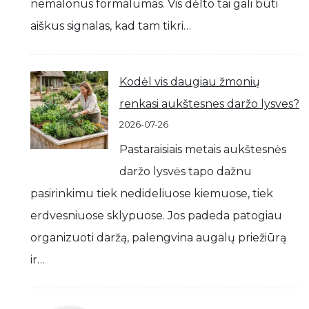
nemalonus formalumas. Vis dėlto tai gali būti
aiškus signalas, kad tam tikri…
Kodėl vis daugiau žmonių
renkasi aukštesnes daržo lysves?
2026-07-26
Pastaraisiais metais aukštesnės
daržo lysvės tapo dažnu
pasirinkimu tiek nedideliuose kiemuose, tiek
erdvesniuose sklypuose. Jos padeda patogiau
organizuoti daržą, palengvina augalų priežiūrą
ir…