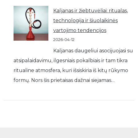
Kaljanas ir žiebtuvėliai: ritualas,
technologija ir šiuolaikinės
vartojimo tendencijos
2026-04-12
Kaljanas daugeliui asocijuojasi su
atsipalaidavimu, ilgesniais pokalbiais ir tam tikra
ritualine atmosfera, kuri išsiskiria iš kitų rūkymo
formų. Nors šis prietaisas dažnai siejamas…