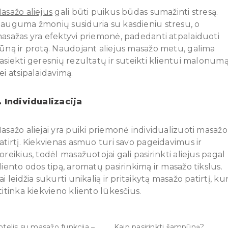
asažo aliejus
gali būti puikus būdas sumažinti stresą.
auguma žmonių susiduria su kasdieniu stresu, o
asažas yra efektyvi priemonė, padedanti atpalaiduoti
ūną ir protą. Naudojant aliejus masažo metu, galima
asiekti geresnių rezultatų ir suteikti klientui malonum
ei atsipalaidavimą.
. Individualizacija
asažo aliejai yra puiki priemonė individualizuoti masažo
atirtį. Kiekvienas asmuo turi savo pageidavimus ir
oreikius, todėl masažuotojai gali pasirinkti aliejus pagal
liento odos tipą, aromatų pasirinkimą ir masažo tikslus.
ai leidžia sukurti unikalią ir pritaikytą masažo patirtį, kur
titinka kiekvieno kliento lūkesčius.
otelis su masažo funkcija –
Kaip pasirinkti šampūną?