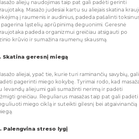
asažo aliejų naudojimas taip pat gali padėti gerinti
raujotaką. Masažo judesiai kartu su aliejais skatina krau
ekėjimą į raumenis ir audinius, padeda pašalinti toksinu
r pagerina ląstelių aprūpinimą deguonimi. Geresnė
raujotaka padeda organizmui greičiau atsigauti po
izinio krūvio ir sumažina raumenų skausmą.
. Skatina geresnį miegą
asažo aliejai, ypač tie, kurie turi raminančių savybių, gali
adėti pagerinti miego kokybę. Tyrimai rodo, kad masaž
u levandų aliejumi gali sumažinti nerimą ir padėti
žmigti greičiau. Reguliarus masažas taip pat gali padėti
eguliuoti miego ciklą ir suteikti gilesnį bei atgaivinančią
iegą.
. Palengvina streso lygį