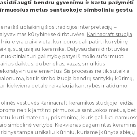
asidžiaugti bendru gyvenimu ir kartu pažymėti
irmuosius metus santuokoje simboliniu gestu.
iena iš šiuolaikinių šios tradicijos interpretacijų –
alyvavimas kūrybinėse dirbtuvėse.
Karinacraft studija
ilniuje
yra puiki vieta, kur poros gali patirti kūrybinę
eiklą, susijusią su keramika. Dalyvaudami dirbtuvėse,
utuoktiniai turi galimybę patys iš molio suformuoti
vairius daiktus: dubenėlius, vazas, smulkius
ekoratyvinius elementus. Šis procesas ne tik suteikia
alonumą, bet ir simbolizuoja bendrą santykių kūrimą,
ur kiekviena detalė reikalauja kantrybės ir atidumo.
olinės vestuvės Karinacraft keramikos studijoje
leidžia
oroms ne tik įamžinti pirmuosius santuokos metus, bet 
artu kurti materialų prisiminimą, kuris gali likti namuos
aip simbolinė vertybė. Kiekvienas pagamintas keraminis
irbinys tampa unikaliu kūriniu, kuriame įkūnyta abiejų