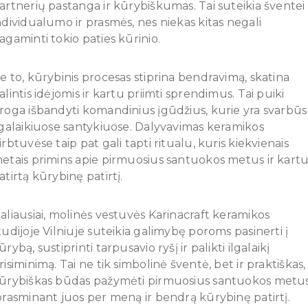
artnerių pastanga ir kūrybiškumas. Tai suteikia šventei
ndividualumo ir prasmės, nes niekas kitas negali
agaminti tokio paties kūrinio.
e to, kūrybinis procesas stiprina bendravimą, skatina
alintis idėjomis ir kartu priimti sprendimus. Tai puiki
roga išbandyti komandinius įgūdžius, kurie yra svarbūs
lgalaikiuose santykiuose. Dalyvavimas keramikos
irbtuvėse taip pat gali tapti ritualu, kuris kiekvienais
etais primins apie pirmuosius santuokos metus ir kart
atirtą kūrybinę patirtį.
aliausiai, molinės vestuvės Karinacraft keramikos
tudijoje Vilniuje suteikia galimybę poroms pasinerti į
ūrybą, sustiprinti tarpusavio ryšį ir palikti ilgalaikį
risiminimą. Tai ne tik simbolinė šventė, bet ir praktiškas,
ūrybiškas būdas pažymėti pirmuosius santuokos metus
prasminant juos per meną ir bendrą kūrybinę patirtį.