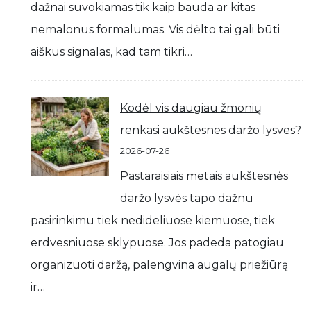
dažnai suvokiamas tik kaip bauda ar kitas
nemalonus formalumas. Vis dėlto tai gali būti
aiškus signalas, kad tam tikri…
Kodėl vis daugiau žmonių
renkasi aukštesnes daržo lysves?
2026-07-26
Pastaraisiais metais aukštesnės
daržo lysvės tapo dažnu
pasirinkimu tiek nedideliuose kiemuose, tiek
erdvesniuose sklypuose. Jos padeda patogiau
organizuoti daržą, palengvina augalų priežiūrą
ir…