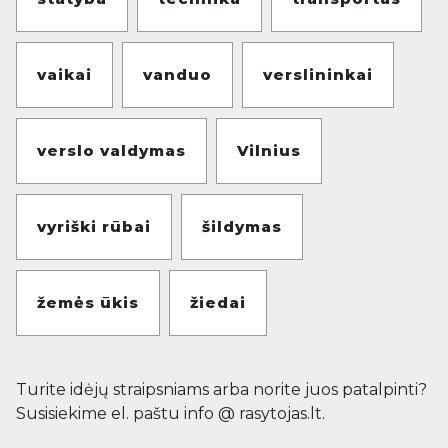
vaikai
vanduo
verslininkai
verslo valdymas
Vilnius
vyriški rūbai
šildymas
žemės ūkis
žiedai
Turite idėjų straipsniams arba norite juos patalpinti?
Susisiekime el. paštu info @ rasytojas.lt.