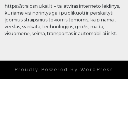
https://straipsniukai.lt
– tai atviras interneto leidinys,
kuriame visi norintys gali publikuoti ir perskaityti
įdomius straipsnius tokiomis temomis, kaip namai,
verslas, sveikata, technologijos, grožis, mada,
visuomenė, šeima, transportas ir automobiliai ir kt.
Proudly Powered By WordPress