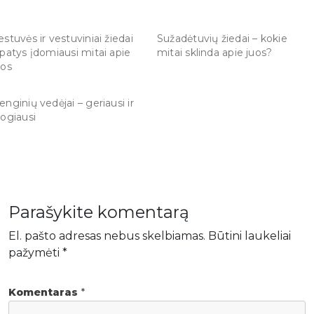
estuvės ir vestuviniai žiedai
Sužadėtuvių žiedai – kokie
 patys įdomiausi mitai apie
mitai sklinda apie juos?
uos
enginių vedėjai – geriausi ir
logiausi
Parašykite komentarą
El. pašto adresas nebus skelbiamas.
Būtini laukeliai
pažymėti
*
Komentaras
*