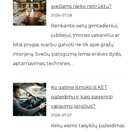
svečiams nieko netrūktų?
2026-07-28
Renkantis vietą gimtadieniui,
jubiliejui, įmonės vakarėliui ar
kitai progai, svarbu galvoti ne tik apie gražų
interjerą. Svečių patogumą lemia erdvės dydis,
aptarnavimas, techninės…
Ko galime išmokti iš KET
pažeidimų ir kaip pagerinti
vairavimo įpročius?
2026-07-27
Kelių eismo taisyklių pažeidimas