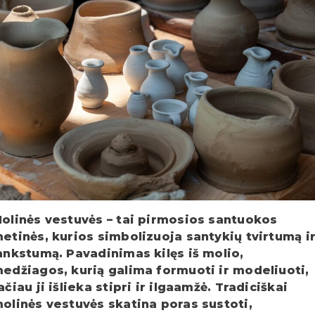
olinės vestuvės – tai pirmosios santuokos
etinės, kurios simbolizuoja santykių tvirtumą i
ankstumą. Pavadinimas kilęs iš molio,
edžiagos, kurią galima formuoti ir modeliuoti,
ačiau ji išlieka stipri ir ilgaamžė. Tradiciškai
olinės vestuvės skatina poras sustoti,