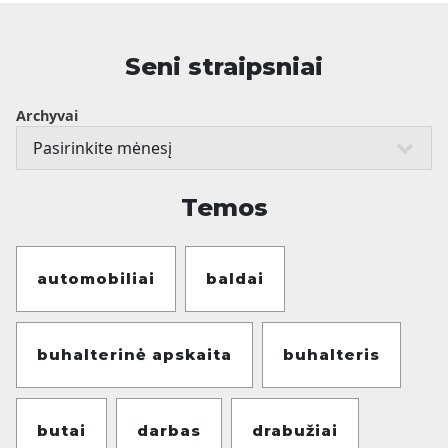
Seni straipsniai
Archyvai
Temos
automobiliai
baldai
buhalterinė apskaita
buhalteris
butai
darbas
drabužiai