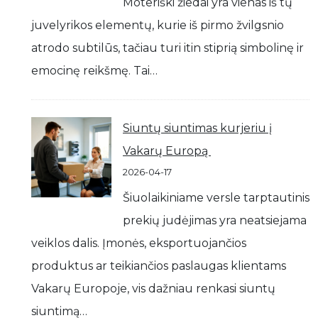
Moteriški žiedai yra vienas iš tų
juvelyrikos elementų, kurie iš pirmo žvilgsnio
atrodo subtilūs, tačiau turi itin stiprią simbolinę ir
emocinę reikšmę. Tai…
Siuntų siuntimas kurjeriu į
Vakarų Europą
2026-04-17
Šiuolaikiniame versle tarptautinis
prekių judėjimas yra neatsiejama
veiklos dalis. Įmonės, eksportuojančios
produktus ar teikiančios paslaugas klientams
Vakarų Europoje, vis dažniau renkasi siuntų
siuntimą…