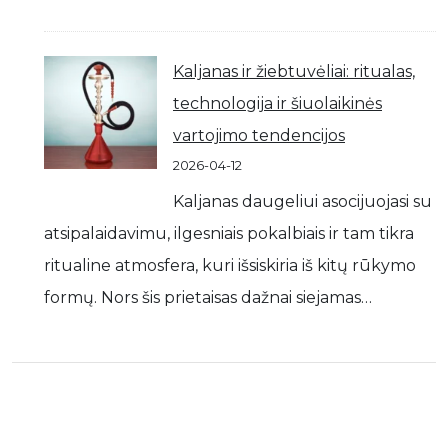
Kaljanas ir žiebtuvėliai: ritualas,
technologija ir šiuolaikinės
vartojimo tendencijos
2026-04-12
Kaljanas daugeliui asocijuojasi su
atsipalaidavimu, ilgesniais pokalbiais ir tam tikra
ritualine atmosfera, kuri išsiskiria iš kitų rūkymo
formų. Nors šis prietaisas dažnai siejamas…