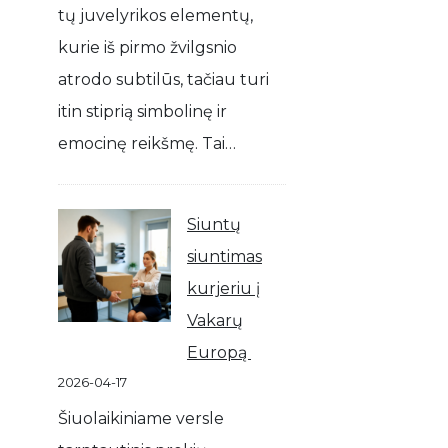
tų juvelyrikos elementų,
kurie iš pirmo žvilgsnio
atrodo subtilūs, tačiau turi
itin stiprią simbolinę ir
emocinę reikšmę. Tai…
Siuntų
siuntimas
kurjeriu į
Vakarų
Europą
2026-04-17
Šiuolaikiniame versle