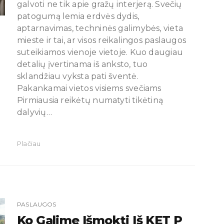
galvoti ne tik apie gražų interjerą. Svečių
patogumą lemia erdvės dydis,
aptarnavimas, techninės galimybės, vieta
mieste ir tai, ar visos reikalingos paslaugos
suteikiamos vienoje vietoje. Kuo daugiau
detalių įvertinama iš anksto, tuo
sklandžiau vyksta pati šventė.
Pakankamai vietos visiems svečiams
Pirmiausia reikėtų numatyti tikėtiną
dalyvių…
Plačiau
PASLAUGOS
Ko Galime Išmokti Iš KET P