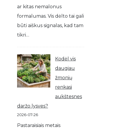
ar kitas nemalonus
formalumas. Vis dėlto tai gali
būti aiškus signalas, kad tam
tikri…
Kodėl vis
daugiau
žmonių
renkasi
aukštesnes
daržo lysves?
2026-07-26
Pastaraisiais metais