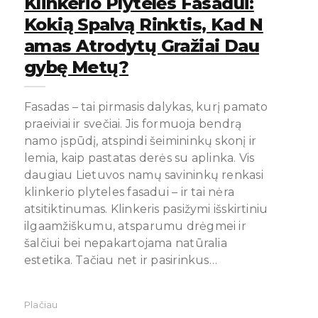
Klinkerio Plytelės Fasadui:
Kokią Spalvą Rinktis, Kad N
Amas Atrodytų Gražiai Dau
Gybę Metų?
Fasadas – tai pirmasis dalykas, kurį pamato
praeiviai ir svečiai. Jis formuoja bendrą
namo įspūdį, atspindi šeimininkų skonį ir
lemia, kaip pastatas derės su aplinka. Vis
daugiau Lietuvos namų savininkų renkasi
klinkerio plyteles fasadui – ir tai nėra
atsitiktinumas. Klinkeris pasižymi išskirtiniu
ilgaamžiškumu, atsparumu drėgmei ir
šalčiui bei nepakartojama natūralia
estetika. Tačiau net ir pasirinkus…
Plačiau