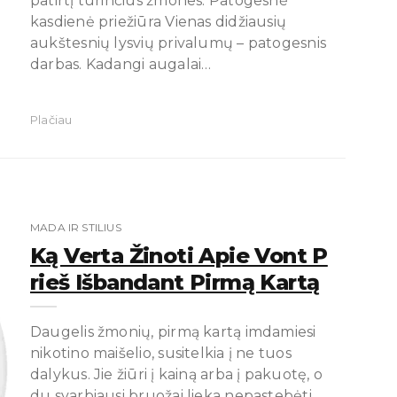
patirtį turinčius žmones. Patogesnė
kasdienė priežiūra Vienas didžiausių
aukštesnių lysvių privalumų – patogesnis
darbas. Kadangi augalai…
Plačiau
MADA IR STILIUS
Ką Verta Žinoti Apie Vont P
Rieš Išbandant Pirmą Kartą
Daugelis žmonių, pirmą kartą imdamiesi
nikotino maišelio, susitelkia į ne tuos
dalykus. Jie žiūri į kainą arba į pakuotę, o
du svarbiausi bruožai lieka nepastebėti.