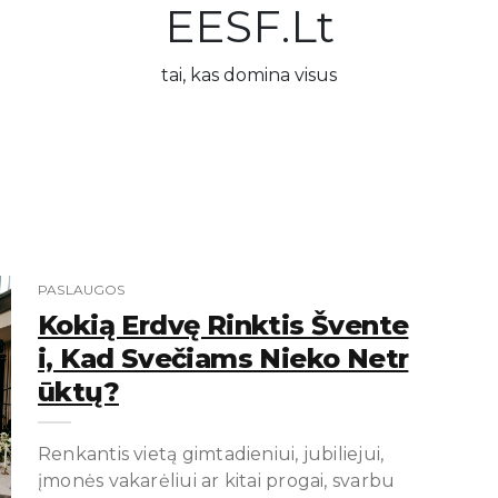
EESF.lt
tai, kas domina visus
PASLAUGOS
Kokią Erdvę Rinktis Švente
I, Kad Svečiams Nieko Netr
Ūktų?
Renkantis vietą gimtadieniui, jubiliejui,
įmonės vakarėliui ar kitai progai, svarbu