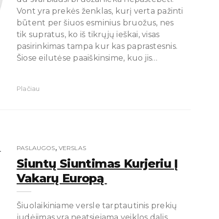
Vont yra prekės ženklas, kurį verta pažinti
būtent per šiuos esminius bruožus, nes
tik supratus, ko iš tikrųjų ieškai, visas
pasirinkimas tampa kur kas paprastesnis.
Šiose eilutėse paaiškinsime, kuo jis…
Plačiau
,
PASLAUGOS
VERSLAS
Siuntų Siuntimas Kurjeriu Į
Vakarų Europą
Šiuolaikiniame versle tarptautinis prekių
judėjimas yra neatsiejama veiklos dalis.