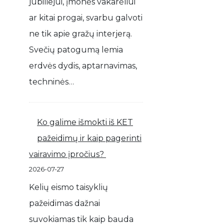
jubiliejui, įmonės vakarėliui
ar kitai progai, svarbu galvoti
ne tik apie gražų interjerą.
Svečių patogumą lemia
erdvės dydis, aptarnavimas,
techninės…
Ko galime išmokti iš KET
pažeidimų ir kaip pagerinti
vairavimo įpročius?
2026-07-27
Kelių eismo taisyklių
pažeidimas dažnai
suvokiamas tik kaip bauda