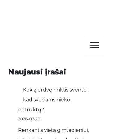
Naujausi įrašai
Kokią erdvę rinktis šventei,
kad svečiams nieko
netrūktų?
2026-07-28
Renkantis vietą gimtadieniui,