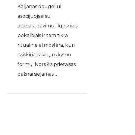
Kaljanas daugeliui
asocijuojasi su
atsipalaidavimu, ilgesniais
pokalbiais ir tam tikra
ritualine atmosfera, kuri
išsiskiria iš kitų rūkymo
formų. Nors šis prietaisas
dažnai siejamas…