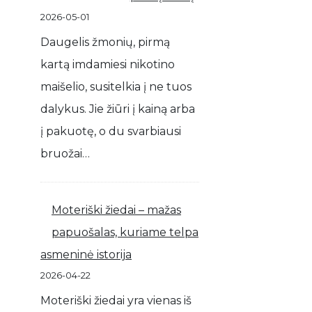
2026-05-01
Daugelis žmonių, pirmą
kartą imdamiesi nikotino
maišelio, susitelkia į ne tuos
dalykus. Jie žiūri į kainą arba
į pakuotę, o du svarbiausi
bruožai…
Moteriški žiedai – mažas
papuošalas, kuriame telpa
asmeninė istorija
2026-04-22
Moteriški žiedai yra vienas iš