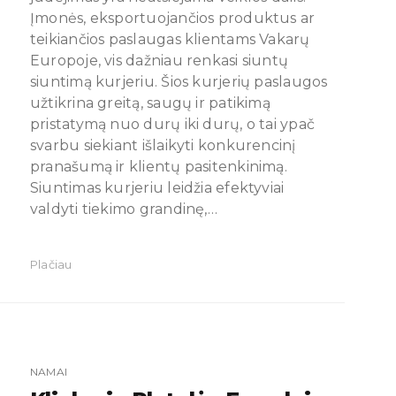
Įmonės, eksportuojančios produktus ar
teikiančios paslaugas klientams Vakarų
Europoje, vis dažniau renkasi siuntų
siuntimą kurjeriu. Šios kurjerių paslaugos
užtikrina greitą, saugų ir patikimą
pristatymą nuo durų iki durų, o tai ypač
svarbu siekiant išlaikyti konkurencinį
pranašumą ir klientų pasitenkinimą.
Siuntimas kurjeriu leidžia efektyviai
valdyti tiekimo grandinę,…
Plačiau
NAMAI