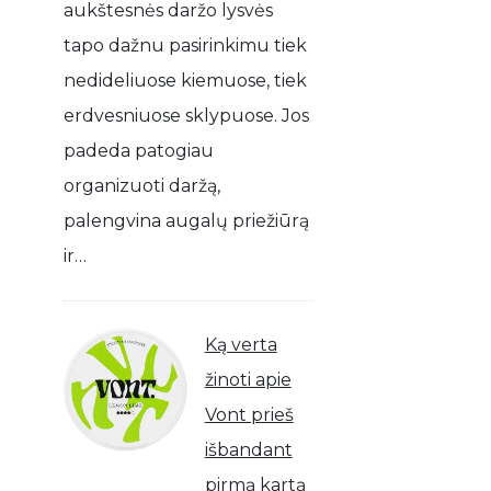
aukštesnės daržo lysvės
tapo dažnu pasirinkimu tiek
nedideliuose kiemuose, tiek
erdvesniuose sklypuose. Jos
padeda patogiau
organizuoti daržą,
palengvina augalų priežiūrą
ir…
Ką verta
žinoti apie
Vont prieš
išbandant
pirmą kartą