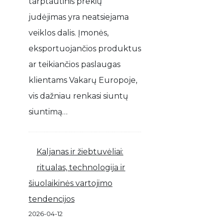
tarptautinis prekių
judėjimas yra neatsiejama
veiklos dalis. Įmonės,
eksportuojančios produktus
ar teikiančios paslaugas
klientams Vakarų Europoje,
vis dažniau renkasi siuntų
siuntimą…
Kaljanas ir žiebtuvėliai:
ritualas, technologija ir
šiuolaikinės vartojimo
tendencijos
2026-04-12