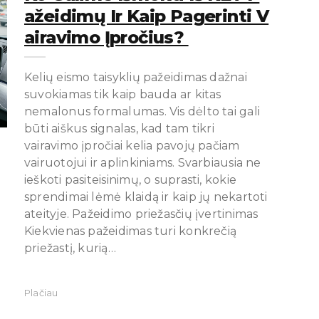
Ažeidimų Ir Kaip Pagerinti V
Airavimo Įpročius?
Kelių eismo taisyklių pažeidimas dažnai
suvokiamas tik kaip bauda ar kitas
nemalonus formalumas. Vis dėlto tai gali
būti aiškus signalas, kad tam tikri
vairavimo įpročiai kelia pavojų pačiam
vairuotojui ir aplinkiniams. Svarbiausia ne
ieškoti pasiteisinimų, o suprasti, kokie
sprendimai lėmė klaidą ir kaip jų nekartoti
ateityje. Pažeidimo priežasčių įvertinimas
Kiekvienas pažeidimas turi konkrečią
priežastį, kurią…
Plačiau