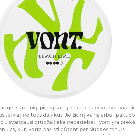
augelis žmonių, pirmą kartą imdamiesi nikotino maišelio
usitelkia į ne tuos dalykus. Jie žiūri į kainą arba į pakuot
 du svarbiausi bruožai lieka nepastebėti. Vont yra prekė
enklas, kurį verta pažinti būtent per šiuos esminius