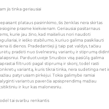
am jis tinka geriausiai
epaisant plataus pasirinkimo, šis ženklas nėra skirtas
iesiogine prasme kiekvienam. Geriausiai pasitarnaus
iems, kurie jau žino, kad maišelius nori naudoti
eguliariai, ir ieško stabilumo, kuriuo galima pasikliauti
iena iš dienos. Pradedantieji jį taip pat valdys, tačiau
urėtų pradėti nuo švelnesnių variantų ir stiprumą didint
alaipsniui. Parduotuvėje Snusbox visą pasiūlą galima
aprastai filtruoti pagal stiprumą ir skonį, todėl rasti
onkretų variantą, kuris tikrai tinka, nėra sudėtinga net i
ažiau patyrusiam pirkėjui. Tokia galimybė ramiai
alyginti variantus paverčia apsisprendimą mažiau
tsitiktiniu ir kur kas malonesniu.
odėl tai svarbu renkantis