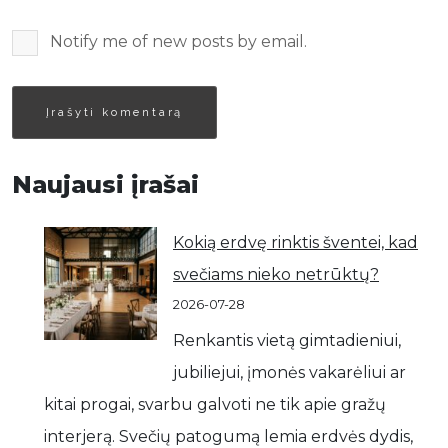
Notify me of new posts by email.
Naujausi įrašai
Kokią erdvę rinktis šventei, kad
svečiams nieko netrūktų?
2026-07-28
Renkantis vietą gimtadieniui,
jubiliejui, įmonės vakarėliui ar
kitai progai, svarbu galvoti ne tik apie gražų
interjerą. Svečių patogumą lemia erdvės dydis,