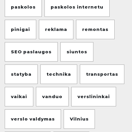
paskolos
paskolos internetu
pinigai
reklama
remontas
SEO paslaugos
siuntos
statyba
technika
transportas
vaikai
vanduo
verslininkai
verslo valdymas
Vilnius