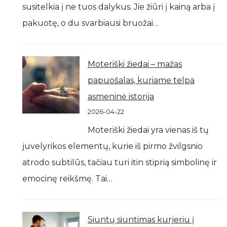
susitelkia į ne tuos dalykus. Jie žiūri į kainą arba į
pakuotę, o du svarbiausi bruožai…
Moteriški žiedai – mažas
papuošalas, kuriame telpa
asmeninė istorija
2026-04-22
Moteriški žiedai yra vienas iš tų
juvelyrikos elementų, kurie iš pirmo žvilgsnio
atrodo subtilūs, tačiau turi itin stiprią simbolinę ir
emocinę reikšmę. Tai…
Siuntų siuntimas kurjeriu į