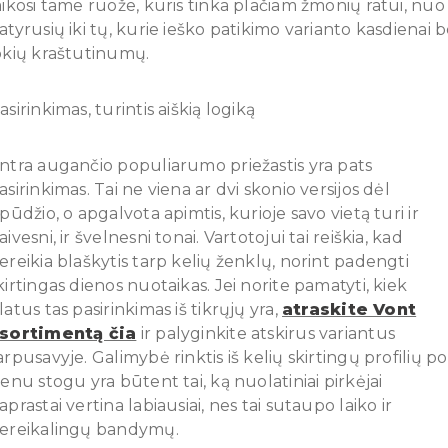
aikosi tame ruože, kuris tinka plačiam žmonių ratui, nuo
atyrusių iki tų, kurie ieško patikimo varianto kasdienai 
okių kraštutinumų.
asirinkimas, turintis aiškią logiką
ntra augančio populiarumo priežastis yra pats
asirinkimas. Tai ne viena ar dvi skonio versijos dėl
spūdžio, o apgalvota apimtis, kurioje savo vietą turi ir
aivesni, ir švelnesni tonai. Vartotojui tai reiškia, kad
ereikia blaškytis tarp kelių ženklų, norint padengti
kirtingas dienos nuotaikas. Jei norite pamatyti, kiek
latus tas pasirinkimas iš tikrųjų yra,
atraskite Vont
sortimentą čia
ir palyginkite atskirus variantus
arpusavyje. Galimybė rinktis iš kelių skirtingų profilių po
ienu stogu yra būtent tai, ką nuolatiniai pirkėjai
aprastai vertina labiausiai, nes tai sutaupo laiko ir
ereikalingų bandymų.