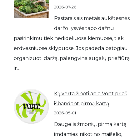
2026-07-26
Pastaraisiais metais aukštesnės
daržo lysvės tapo dažnu
pasirinkimu tiek nedideliuose kiemuose, tiek
erdvesniuose sklypuose. Jos padeda patogiau
organizuoti daržą, palengvina augalų priežiūrą
ir…
Ką verta žinoti apie Vont prieš
išbandant pirmą kartą
2026-05-01
Daugelis žmonių, pirmą kartą
imdamiesi nikotino maišelio,