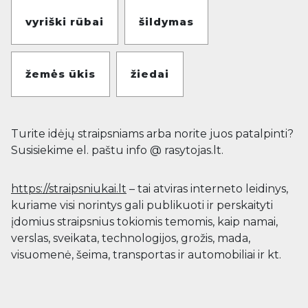
vyriški rūbai
šildymas
žemės ūkis
žiedai
Turite idėjų straipsniams arba norite juos patalpinti?
Susisiekime el. paštu info @ rasytojas.lt.
https://straipsniukai.lt
– tai atviras interneto leidinys,
kuriame visi norintys gali publikuoti ir perskaityti
įdomius straipsnius tokiomis temomis, kaip namai,
verslas, sveikata, technologijos, grožis, mada,
visuomenė, šeima, transportas ir automobiliai ir kt.