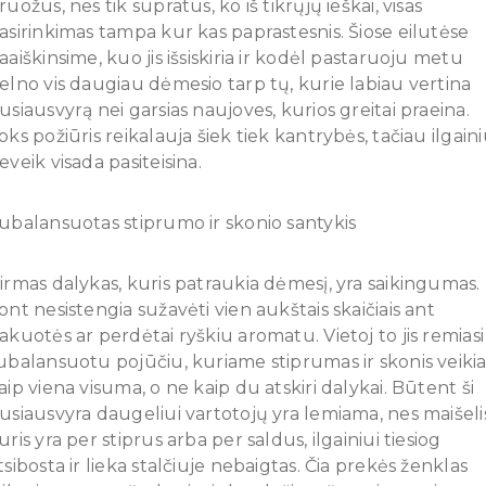
ruožus, nes tik supratus, ko iš tikrųjų ieškai, visas
asirinkimas tampa kur kas paprastesnis. Šiose eilutėse
aaiškinsime, kuo jis išsiskiria ir kodėl pastaruoju metu
elno vis daugiau dėmesio tarp tų, kurie labiau vertina
usiausvyrą nei garsias naujoves, kurios greitai praeina.
oks požiūris reikalauja šiek tiek kantrybės, tačiau ilgaini
eveik visada pasiteisina.
ubalansuotas stiprumo ir skonio santykis
irmas dalykas, kuris patraukia dėmesį, yra saikingumas.
ont nesistengia sužavėti vien aukštais skaičiais ant
akuotės ar perdėtai ryškiu aromatu. Vietoj to jis remiasi
ubalansuotu pojūčiu, kuriame stiprumas ir skonis veiki
aip viena visuma, o ne kaip du atskiri dalykai. Būtent ši
usiausvyra daugeliui vartotojų yra lemiama, nes maišelis
uris yra per stiprus arba per saldus, ilgainiui tiesiog
tsibosta ir lieka stalčiuje nebaigtas. Čia prekės ženklas