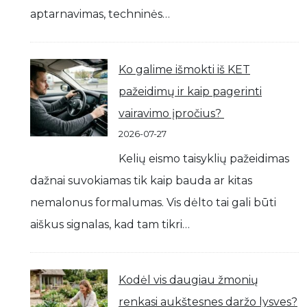
aptarnavimas, techninės…
Ko galime išmokti iš KET
pažeidimų ir kaip pagerinti
vairavimo įpročius?
2026-07-27
Kelių eismo taisyklių pažeidimas
dažnai suvokiamas tik kaip bauda ar kitas
nemalonus formalumas. Vis dėlto tai gali būti
aiškus signalas, kad tam tikri…
Kodėl vis daugiau žmonių
renkasi aukštesnes daržo lysves?