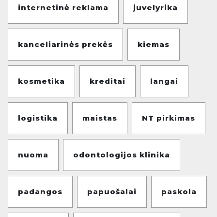
internetinė reklama
juvelyrika
kanceliarinės prekės
kiemas
kosmetika
kreditai
langai
logistika
maistas
NT pirkimas
nuoma
odontologijos klinika
padangos
papuošalai
paskola