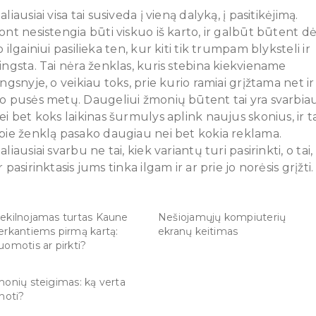
aliausiai visa tai susiveda į vieną dalyką, į pasitikėjimą.
ont nesistengia būti viskuo iš karto, ir galbūt būtent dė
o ilgainiui pasilieka ten, kur kiti tik trumpam blyksteli ir
ingsta. Tai nėra ženklas, kuris stebina kiekviename
ingsnyje, o veikiau toks, prie kurio ramiai grįžtama net ir
o pusės metų. Daugeliui žmonių būtent tai yra svarbia
ei bet koks laikinas šurmulys aplink naujus skonius, ir ta
pie ženklą pasako daugiau nei bet kokia reklama.
aliausiai svarbu ne tai, kiek variantų turi pasirinkti, o tai,
r pasirinktasis jums tinka ilgam ir ar prie jo norėsis grįžti.
ekilnojamas turtas Kaune
Nešiojamųjų kompiuterių
erkantiems pirmą kartą:
ekranų keitimas
uomotis ar pirkti?
monių steigimas: ką verta
inoti?