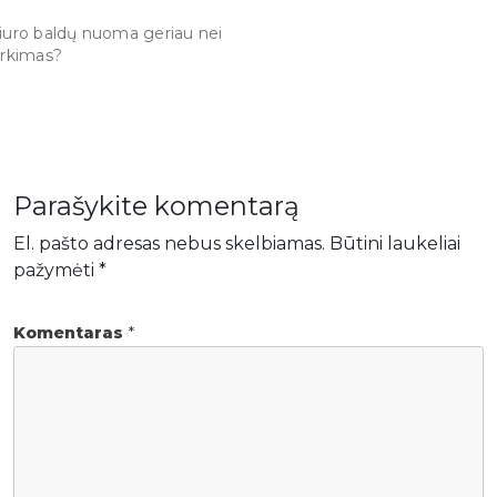
iuro baldų nuoma geriau nei
irkimas?
Parašykite komentarą
El. pašto adresas nebus skelbiamas.
Būtini laukeliai
pažymėti
*
Komentaras
*