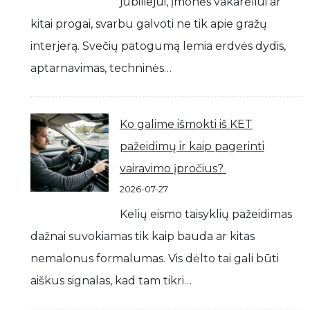
jubiliejui, įmonės vakarėliui ar
kitai progai, svarbu galvoti ne tik apie gražų
interjerą. Svečių patogumą lemia erdvės dydis,
aptarnavimas, techninės…
Ko galime išmokti iš KET
pažeidimų ir kaip pagerinti
vairavimo įpročius?
2026-07-27
Kelių eismo taisyklių pažeidimas
dažnai suvokiamas tik kaip bauda ar kitas
nemalonus formalumas. Vis dėlto tai gali būti
aiškus signalas, kad tam tikri…