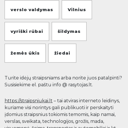
verslo valdymas
Vilnius
vyriški rūbai
šildymas
žemės ūkis
žiedai
Turite idėjų straipsniams arba norite juos patalpinti?
Susisiekime el. paštu info @ rasytojas.lt.
https://straipsniukai.lt
– tai atviras interneto leidinys,
kuriame visi norintys gali publikuoti ir perskaityti
įdomius straipsnius tokiomis temomis, kaip namai,
verslas, sveikata, technologijos, grožis, mada,