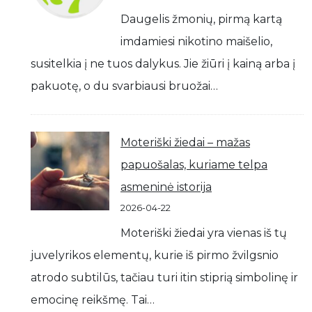
Daugelis žmonių, pirmą kartą
imdamiesi nikotino maišelio,
susitelkia į ne tuos dalykus. Jie žiūri į kainą arba į
pakuotę, o du svarbiausi bruožai…
Moteriški žiedai – mažas
papuošalas, kuriame telpa
asmeninė istorija
2026-04-22
Moteriški žiedai yra vienas iš tų
juvelyrikos elementų, kurie iš pirmo žvilgsnio
atrodo subtilūs, tačiau turi itin stiprią simbolinę ir
emocinę reikšmę. Tai…