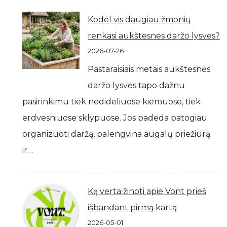
Kodėl vis daugiau žmonių
renkasi aukštesnes daržo lysves?
2026-07-26
Pastaraisiais metais aukštesnės
daržo lysvės tapo dažnu
pasirinkimu tiek nedideliuose kiemuose, tiek
erdvesniuose sklypuose. Jos padeda patogiau
organizuoti daržą, palengvina augalų priežiūrą
ir…
Ką verta žinoti apie Vont prieš
išbandant pirmą kartą
2026-05-01