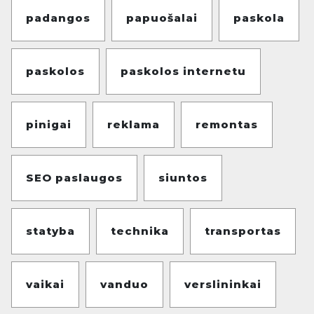
padangos
papuošalai
paskola
paskolos
paskolos internetu
pinigai
reklama
remontas
SEO paslaugos
siuntos
statyba
technika
transportas
vaikai
vanduo
verslininkai