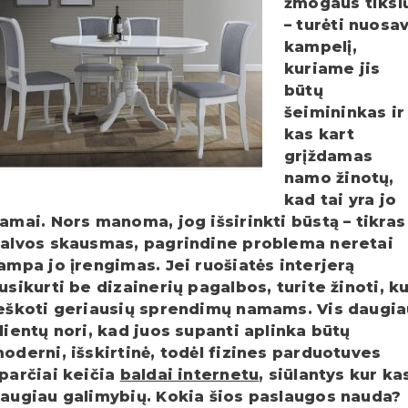
žmogaus tiksl
– turėti nuosa
kampelį,
kuriame jis
būtų
šeimininkas ir
kas kart
grįždamas
namo žinotų,
kad tai yra jo
amai. Nors manoma, jog išsirinkti būstą – tikras
alvos skausmas, pagrindine problema neretai
ampa jo įrengimas. Jei ruošiatės interjerą
usikurti be dizainerių pagalbos, turite žinoti, k
eškoti geriausių sprendimų namams. Vis daugia
lientų nori, kad juos supanti aplinka būtų
oderni, išskirtinė, todėl fizines parduotuves
parčiai keičia
baldai internetu
, siūlantys kur ka
augiau galimybių. Kokia šios paslaugos nauda?