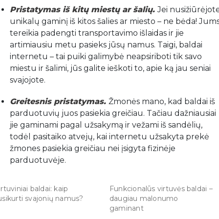
Pristatymas iš kitų miestų ar šalių.
Jei nusižiūrėjot
unikalų gaminį iš kitos šalies ar miesto – ne bėda! Jum
tereikia padengti transportavimo išlaidas ir jie
artimiausiu metu pasieks jūsų namus. Taigi, baldai
internetu – tai puiki galimybė neapsiriboti tik savo
miestu ir šalimi, jūs galite ieškoti to, apie ką jau seniai
svajojote.
Greitesnis pristatymas.
Žmonės mano, kad baldai iš
parduotuvių juos pasiekia greičiau. Tačiau dažniausiai
jie gaminami pagal užsakymą ir vežami iš sandėlių,
todėl pasitaiko atvejų, kai internetu užsakyta prekė
žmones pasiekia greičiau nei įsigyta fizinėje
parduotuvėje.
irtuviniai baldai: kaip
Funkcionalūs virtuvės baldai –
usikurti svajonių namus?
daugiau malonumo
gaminant