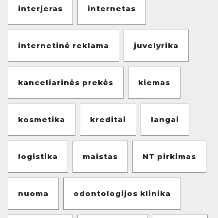
interjeras
internetas
internetinė reklama
juvelyrika
kanceliarinės prekės
kiemas
kosmetika
kreditai
langai
logistika
maistas
NT pirkimas
nuoma
odontologijos klinika