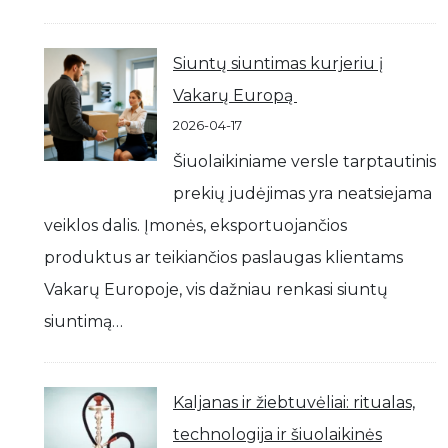
Siuntų siuntimas kurjeriu į
Vakarų Europą
2026-04-17
Šiuolaikiniame versle tarptautinis
prekių judėjimas yra neatsiejama
veiklos dalis. Įmonės, eksportuojančios
produktus ar teikiančios paslaugas klientams
Vakarų Europoje, vis dažniau renkasi siuntų
siuntimą…
Kaljanas ir žiebtuvėliai: ritualas,
technologija ir šiuolaikinės