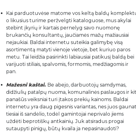
Kai parduotuvėse matome vos keltą baldų komplekt
o likusius turime peržvelgti kataloguose, mus akylai
stebint įkyrių ir kartais pernelyg savo nuomonę
brukančių konsultantų, jaučiamės mažų mažiausiai
nejaukiai. Baldai internetu suteikia galimybę visą
asortimentą matyti vienoje vietoje, bet kuriuo paros
metu. Tai leidžia pasirinkti labiausiai patikusį baldą bei
varijuoti stiliais, spalvomis, formomis, medžiagomis ir
pan.
Mažesni kaštai.
Be abejo, darbuotojų samdymas,
didžiulių patalpų nuoma, komunalinės paslaugos ir kit
panašūs veiksniai turi įtakos prekių kainoms. Baldai
internetu yra daug pigesnis variantas, nes juos gauna
tiesiai iš sandėlio, todėl gamintojai neprivalo jiems
uždėti beprotiškų antkainių. Juk atsiradus progai
sutaupyti pinigų, būtų kvaila ja nepasinaudoti?