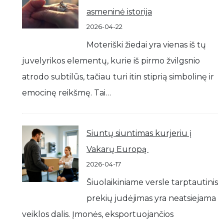
asmeninė istorija
2026-04-22
Moteriški žiedai yra vienas iš tų
juvelyrikos elementų, kurie iš pirmo žvilgsnio
atrodo subtilūs, tačiau turi itin stiprią simbolinę ir
emocinę reikšmę. Tai…
Siuntų siuntimas kurjeriu į
Vakarų Europą
2026-04-17
Šiuolaikiniame versle tarptautinis
prekių judėjimas yra neatsiejama
veiklos dalis. Įmonės, eksportuojančios