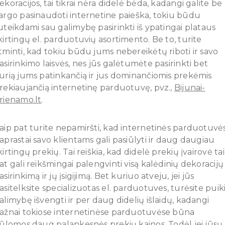
ekoracijos, tai tikrai nėra didelė bėda, kadangi galite be
argo pasinaudoti internetine paieška, tokiu būdu
uteikdami sau galimybę pasirinkti iš ypatingai plataus
kirtingų el. parduotuvių asortimento. Be to, turite
tminti, kad tokiu būdu jums nebereikėtų riboti ir savo
asirinkimo laisvės, nes jūs galėtumėte pasirinkti bet
urią jums patinkančią ir jus dominančiomis prekėmis
rekiaujančią internetinę parduotuvę, pvz.,
Bijunai-
rienamo.lt
.
aip pat turite nepamiršti, kad internetinės parduotuvė
aprastai savo klientams gali pasiūlyti ir daug daugiau
kirtingų prekių. Tai reiškia, kad didelė prekių įvairovė ta
at gali reikšmingai palengvinti visą kalėdinių dekoracijų
asirinkimą ir jų įsigijimą. Bet kuriuo atveju, jei jūs
asitelksite specializuotas el. parduotuves, turėsite puik
alimybę išvengti ir per daug didelių išlaidų, kadangi
ažnai tokiose internetinėse parduotuvėse būna
iūlomos daug palankesnės prekių kainos. Todėl jei jūsų