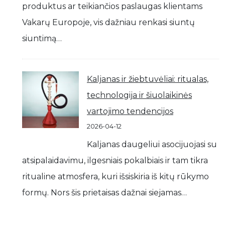
produktus ar teikiančios paslaugas klientams
Vakarų Europoje, vis dažniau renkasi siuntų
siuntimą…
Kaljanas ir žiebtuvėliai: ritualas,
technologija ir šiuolaikinės
vartojimo tendencijos
2026-04-12
Kaljanas daugeliui asocijuojasi su
atsipalaidavimu, ilgesniais pokalbiais ir tam tikra
ritualine atmosfera, kuri išsiskiria iš kitų rūkymo
formų. Nors šis prietaisas dažnai siejamas…