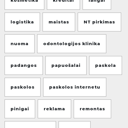
kosmetika
kreditai
langai
logistika
maistas
NT pirkimas
nuoma
odontologijos klinika
padangos
papuošalai
paskola
paskolos
paskolos internetu
pinigai
reklama
remontas