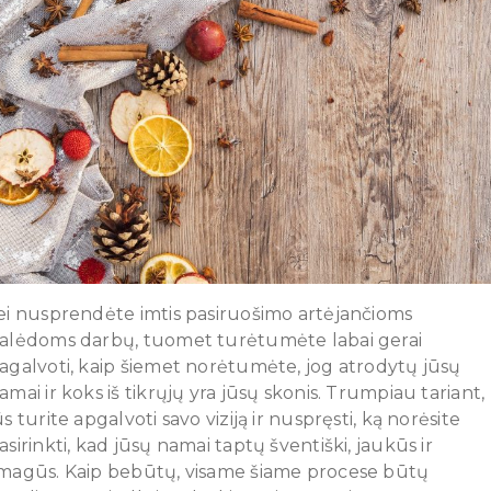
ei nusprendėte imtis pasiruošimo artėjančioms
alėdoms darbų, tuomet turėtumėte labai gerai
agalvoti, kaip šiemet norėtumėte, jog atrodytų jūsų
amai ir koks iš tikrųjų yra jūsų skonis. Trumpiau tariant,
ūs turite apgalvoti savo viziją ir nuspręsti, ką norėsite
asirinkti, kad jūsų namai taptų šventiški, jaukūs ir
magūs. Kaip bebūtų, visame šiame procese būtų