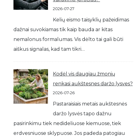
2026-07-27
Kelių eismo taisyklių pažeidimas
dažnai suvokiamas tik kaip bauda ar kitas
nemalonus formalumas. Vis dėlto tai gali būti
aiškus signalas, kad tam tikri…
Kodėl vis daugiau žmonių
renkasi aukštesnes daržo lysves?
2026-07-26
Pastaraisiais metais aukštesnės
daržo lysvės tapo dažnu
pasirinkimu tiek nedideliuose kiemuose, tiek
erdvesniuose sklypuose. Jos padeda patogiau