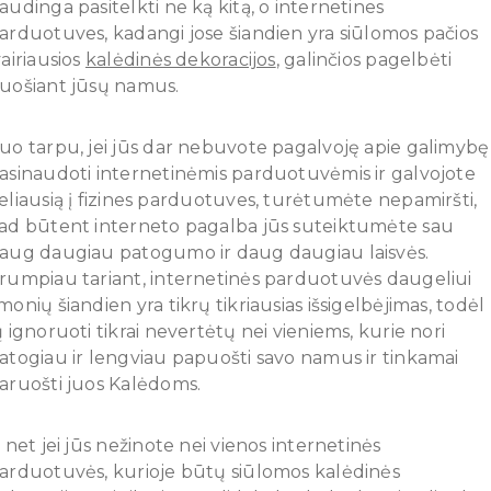
audinga pasitelkti ne ką kitą, o internetines
arduotuves, kadangi jose šiandien yra siūlomos pačios
vairiausios
kalėdinės dekoracijos
, galinčios pagelbėti
uošiant jūsų namus.
uo tarpu, jei jūs dar nebuvote pagalvoję apie galimybę
asinaudoti internetinėmis parduotuvėmis ir galvojote
eliausią į fizines parduotuves, turėtumėte nepamiršti,
ad būtent interneto pagalba jūs suteiktumėte sau
aug daugiau patogumo ir daug daugiau laisvės.
rumpiau tariant, internetinės parduotuvės daugeliui
monių šiandien yra tikrų tikriausias išsigelbėjimas, todėl
ų ignoruoti tikrai nevertėtų nei vieniems, kurie nori
atogiau ir lengviau papuošti savo namus ir tinkamai
aruošti juos Kalėdoms.
r net jei jūs nežinote nei vienos internetinės
arduotuvės, kurioje būtų siūlomos kalėdinės