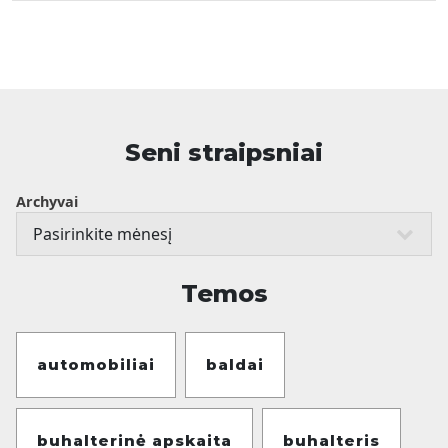
Seni straipsniai
Archyvai
Temos
automobiliai
baldai
buhalterinė apskaita
buhalteris