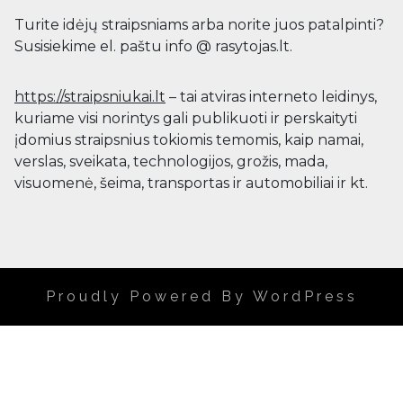
Turite idėjų straipsniams arba norite juos patalpinti?
Susisiekime el. paštu info @ rasytojas.lt.
https://straipsniukai.lt
– tai atviras interneto leidinys,
kuriame visi norintys gali publikuoti ir perskaityti
įdomius straipsnius tokiomis temomis, kaip namai,
verslas, sveikata, technologijos, grožis, mada,
visuomenė, šeima, transportas ir automobiliai ir kt.
Proudly Powered By WordPress