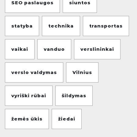
SEO paslaugos
siuntos
statyba
technika
transportas
vaikai
vanduo
verslininkai
verslo valdymas
Vilnius
vyriški rūbai
šildymas
žemės ūkis
žiedai