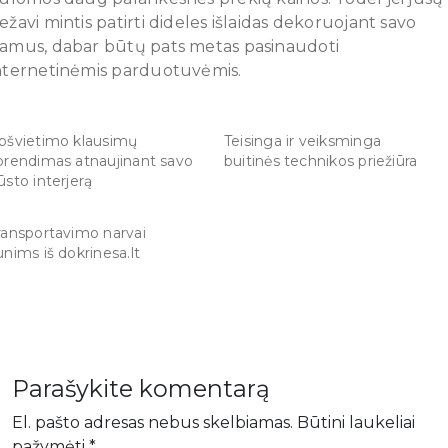
ežavi mintis patirti dideles išlaidas dekoruojant savo
amus, dabar būtų pats metas pasinaudoti
nternetinėmis parduotuvėmis.
pšvietimo klausimų
Teisinga ir veiksminga
prendimas atnaujinant savo
buitinės technikos priežiūra
ūsto interjerą
ransportavimo narvai
unims iš dokrinesa.lt
Parašykite komentarą
El. pašto adresas nebus skelbiamas.
Būtini laukeliai
pažymėti
*