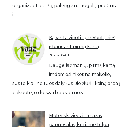
organizuoti daržą, palengvina augalų priežiūrą
ir…
Ką verta žinoti apie Vont prieš
išbandant pirmą kartą
2026-05-01
Daugelis žmonių, pirmą kartą
imdamiesi nikotino maišelio,
susitelkia į ne tuos dalykus. Jie žiūri į kainą arba į
pakuotę, o du svarbiausi bruožai…
Moteriški žiedai – mažas
papuošalas, kuriame telpa