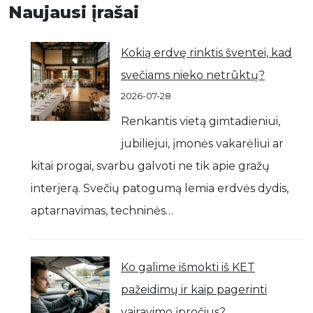
Naujausi įrašai
Kokią erdvę rinktis šventei, kad
svečiams nieko netrūktų?
2026-07-28
Renkantis vietą gimtadieniui,
jubiliejui, įmonės vakarėliui ar
kitai progai, svarbu galvoti ne tik apie gražų
interjerą. Svečių patogumą lemia erdvės dydis,
aptarnavimas, techninės…
Ko galime išmokti iš KET
pažeidimų ir kaip pagerinti
vairavimo įpročius?