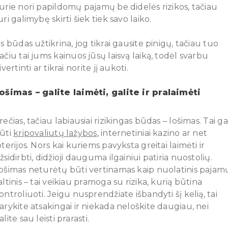
urie nori papildomų pajamų be didelės rizikos, tačiau
uri galimybę skirti šiek tiek savo laiko.
is būdas užtikrina, jog tikrai gausite pinigų, tačiau tuo
ačiu tai jums kainuos jūsų laisvą laiką, todėl svarbu
sivertinti ar tikrai norite jį aukoti.
ošimas – galite laimėti, galite ir pralaimėti
rečias, tačiau labiausiai rizikingas būdas – lošimas. Tai ga
ūti
kripovaliutų lažybos
, internetiniai kazino ar net
oterijos. Nors kai kuriems pavyksta greitai laimėti ir
žsidirbti, didžioji dauguma ilgainiui patiria nuostolių.
ošimas neturėtų būti vertinamas kaip nuolatinis pajam
altinis – tai veikiau pramoga su rizika, kurią būtina
ontroliuoti. Jeigu nusprendžiate išbandyti šį kelią, tai
arykite atsakingai ir niekada neloškite daugiau, nei
alite sau leisti prarasti.