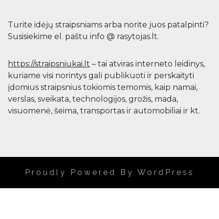
Turite idėjų straipsniams arba norite juos patalpinti?
Susisiekime el. paštu info @ rasytojas.lt.
https://straipsniukai.lt
– tai atviras interneto leidinys,
kuriame visi norintys gali publikuoti ir perskaityti
įdomius straipsnius tokiomis temomis, kaip namai,
verslas, sveikata, technologijos, grožis, mada,
visuomenė, šeima, transportas ir automobiliai ir kt.
Proudly Powered By WordPress