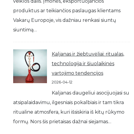
veiklos dalis. Įmonės, eksportuojančios
produktus ar teikiančios paslaugas klientams
Vakarų Europoje, vis dažniau renkasi siuntų
siuntimą…
Kaljanas ir žiebtuvėliai: ritualas,
technologija ir šiuolaikinės
vartojimo tendencijos
2026-04-12
Kaljanas daugeliui asocijuojasi su
atsipalaidavimu, ilgesniais pokalbiais ir tam tikra
ritualine atmosfera, kuri išsiskiria iš kitų rūkymo
formų. Nors šis prietaisas dažnai siejamas…