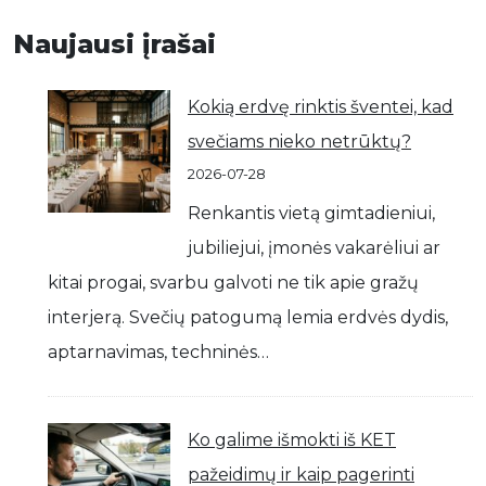
Naujausi įrašai
Kokią erdvę rinktis šventei, kad
svečiams nieko netrūktų?
2026-07-28
Renkantis vietą gimtadieniui,
jubiliejui, įmonės vakarėliui ar
kitai progai, svarbu galvoti ne tik apie gražų
interjerą. Svečių patogumą lemia erdvės dydis,
aptarnavimas, techninės…
Ko galime išmokti iš KET
pažeidimų ir kaip pagerinti