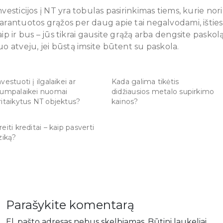
nvesticijos į NT yra tobulas pasirinkimas tiems, kurie nori
arantuotos grąžos per daug apie tai negalvodami, išties
aip ir bus – jūs tikrai gausite grąžą arba dengsite paskol
uo atveju, jei būstą imsite būtent su paskola.
nvestuoti į ilgalaikei ar
Kada galima tikėtis
rumpalaikei nuomai
didžiausios metalo supirkimo
ritaikytus NT objektus?
kainos?
reiti kreditai – kaip pasverti
iziką?
Parašykite komentarą
El. pašto adresas nebus skelbiamas.
Būtini laukeliai