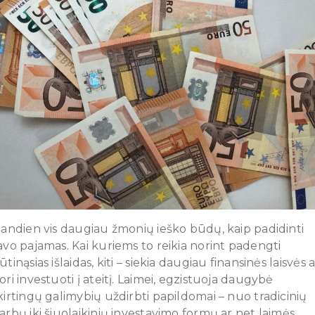
iandien vis daugiau žmonių ieško būdų, kaip padidinti
avo pajamas. Kai kuriems to reikia norint padengti
ūtinąsias išlaidas, kiti – siekia daugiau finansinės laisvės 
ori investuoti į ateitį. Laimei, egzistuoja daugybė
kirtingų galimybių uždirbti papildomai – nuo tradicinių
arbų iki šiuolaikinių investavimo formų ar net laimės