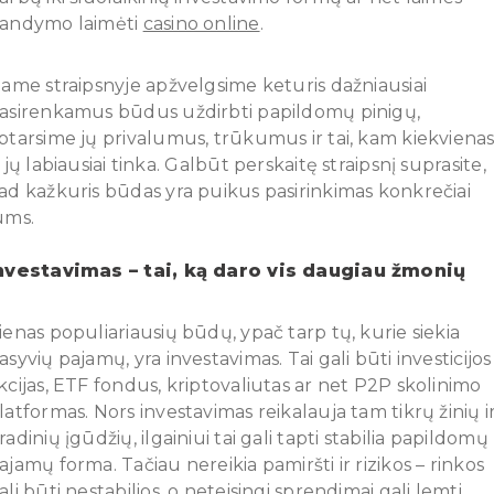
andymo laimėti
casino online
.
iame straipsnyje apžvelgsime keturis dažniausiai
asirenkamus būdus uždirbti papildomų pinigų,
ptarsime jų privalumus, trūkumus ir tai, kam kiekviena
š jų labiausiai tinka. Galbūt perskaitę straipsnį suprasite,
ad kažkuris būdas yra puikus pasirinkimas konkrečiai
ums.
nvestavimas – tai, ką daro vis daugiau žmonių
ienas populiariausių būdų, ypač tarp tų, kurie siekia
asyvių pajamų, yra investavimas. Tai gali būti investicijos 
kcijas, ETF fondus, kriptovaliutas ar net P2P skolinimo
latformas. Nors investavimas reikalauja tam tikrų žinių i
radinių įgūdžių, ilgainiui tai gali tapti stabilia papildomų
ajamų forma. Tačiau nereikia pamiršti ir rizikos – rinkos
ali būti nestabilios, o neteisingi sprendimai gali lemti