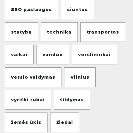
SEO paslaugos
siuntos
statyba
technika
transportas
vaikai
vanduo
verslininkai
verslo valdymas
Vilnius
vyriški rūbai
šildymas
žemės ūkis
žiedai