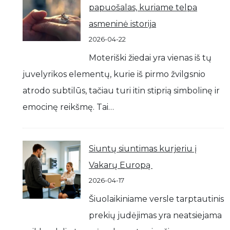
papuošalas, kuriame telpa
asmeninė istorija
2026-04-22
Moteriški žiedai yra vienas iš tų
juvelyrikos elementų, kurie iš pirmo žvilgsnio
atrodo subtilūs, tačiau turi itin stiprią simbolinę ir
emocinę reikšmę. Tai…
Siuntų siuntimas kurjeriu į
Vakarų Europą
2026-04-17
Šiuolaikiniame versle tarptautinis
prekių judėjimas yra neatsiejama