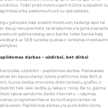
uostolius. Todėl prieš investuojant būtina susipažinti s
agrindais arba pasikonsultuoti su specialistais.
eigu galvojate kaip pradėti investuoti, kadangi apie tai
er daug nesuprantate, tai atsakymas yra gana paprasta
nvestuoti galima tiesiog savo banke, tokie bankai kaip
wedbank ar SEB suteikia puikias ir lanksčias investavim
alimybes.
apildomas darbas – uždirbsi, bet dirbsi
itas būdas užsidirbti – papildomas darbas. Pastaraisiais
etais itin išpopuliarėjo tokios platformos kaip Bolt ar
olt, kurios leidžia žmonėms dirbti lanksčiu grafiku ir
žsidirbti tiek, kiek leidžia jų laikas ir noras. Be to, galima
eškoti laisvai samdomo darbo internetu – rašymas,
izainas, programavimas ar konsultacijos tampa vis
aklausesni. Papildomas darbas yra puiki išeitis tiems,