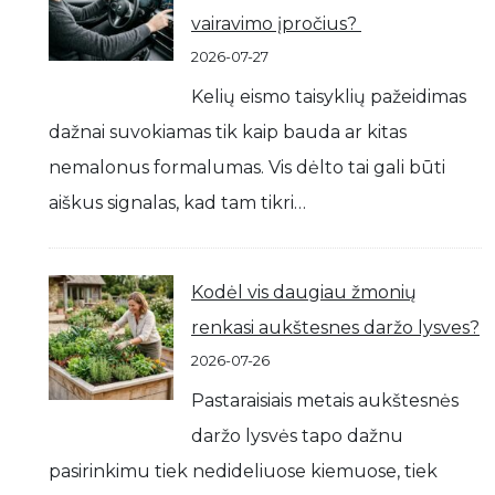
vairavimo įpročius?
2026-07-27
Kelių eismo taisyklių pažeidimas
dažnai suvokiamas tik kaip bauda ar kitas
nemalonus formalumas. Vis dėlto tai gali būti
aiškus signalas, kad tam tikri…
Kodėl vis daugiau žmonių
renkasi aukštesnes daržo lysves?
2026-07-26
Pastaraisiais metais aukštesnės
daržo lysvės tapo dažnu
pasirinkimu tiek nedideliuose kiemuose, tiek