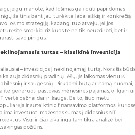
aigi, jeigu manote, kad lošimas gali būti papildomas
inigų šaltinis bent jau turėkite labai aiškią ir konkrečią
avo lošimo strategiją, kadangi tuo atveju, jei jos
eturėsite smarkiai rizikuosite ne tik neuždirbti, bet ir
rarasti savo pinigus.
ekilnojamasis turtas – klasikinė investicija
aliausiai – investicijos į nekilnojamąjį turtą. Nors šis būd
eikalauja didesnių pradinių lėšų, jis laikomas vienu iš
tabilesnių ir saugesnių. Pirkdami butą ar namą nuomai,
alite generuoti pastovias mėnesines pajamas, o ilgainiui
T vertė dažnai dar ir išauga. Be to, šiuo metu
opuliarėja ir sutelktinio finansavimo platformos, kurios
alima investuoti mažesnes sumas į didesnius NT
rojektus. Visgi ir čia reikalinga tam tikra analizė bei
tsakingas požiūris.