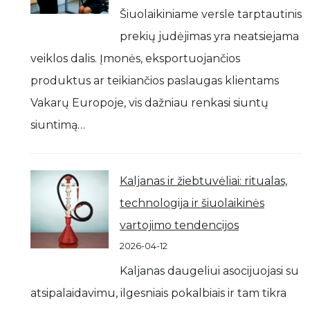
Šiuolaikiniame versle tarptautinis
prekių judėjimas yra neatsiejama
veiklos dalis. Įmonės, eksportuojančios
produktus ar teikiančios paslaugas klientams
Vakarų Europoje, vis dažniau renkasi siuntų
siuntimą…
Kaljanas ir žiebtuvėliai: ritualas,
technologija ir šiuolaikinės
vartojimo tendencijos
2026-04-12
Kaljanas daugeliui asocijuojasi su
atsipalaidavimu, ilgesniais pokalbiais ir tam tikra