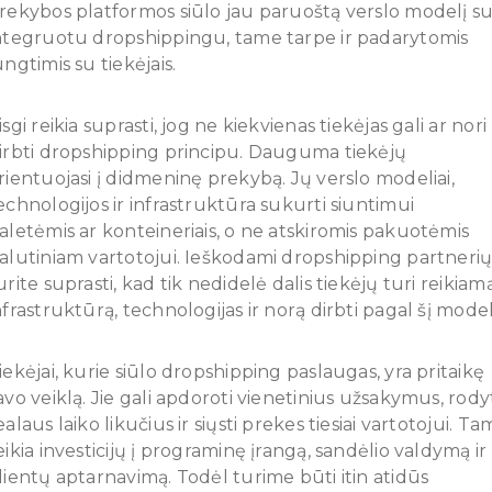
rekybos platformos siūlo jau paruoštą verslo modelį s
ntegruotu dropshippingu, tame tarpe ir padarytomis
ungtimis su tiekėjais.
isgi reikia suprasti, jog ne kiekvienas tiekėjas gali ar nori
irbti dropshipping principu. Dauguma tiekėjų
rientuojasi į didmeninę prekybą. Jų verslo modeliai,
echnologijos ir infrastruktūra sukurti siuntimui
aletėmis ar konteineriais, o ne atskiromis pakuotėmis
alutiniam vartotojui. Ieškodami dropshipping partneri
urite suprasti, kad tik nedidelė dalis tiekėjų turi reikiam
nfrastruktūrą, technologijas ir norą dirbti pagal šį model
iekėjai, kurie siūlo dropshipping paslaugas, yra pritaikę
avo veiklą. Jie gali apdoroti vienetinius užsakymus, rody
ealaus laiko likučius ir siųsti prekes tiesiai vartotojui. Ta
eikia investicijų į programinę įrangą, sandėlio valdymą ir
lientų aptarnavimą. Todėl turime būti itin atidūs