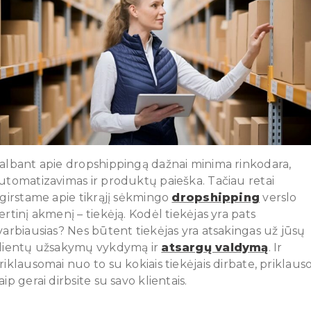
albant apie dropshippingą dažnai minima rinkodara,
utomatizavimas ir produktų paieška. Tačiau retai
šgirstame apie tikrąjį sėkmingo
dropshipping
verslo
ertinį akmenį – tiekėją. Kodėl tiekėjas yra pats
varbiausias? Nes būtent tiekėjas yra atsakingas už jūsų
lientų užsakymų vykdymą ir
atsargų valdymą
. Ir
riklausomai nuo to su kokiais tiekėjais dirbate, priklaus
aip gerai dirbsite su savo klientais.