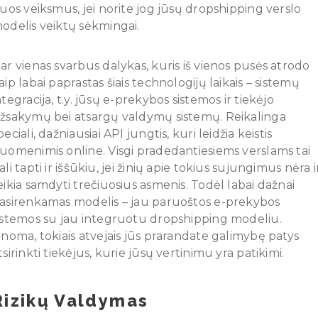
iuos veiksmus, jei norite jog jūsų dropshipping verslo
odelis veiktų sėkmingai.
ar vienas svarbus dalykas, kuris iš vienos pusės atrodo
aip labai paprastas šiais technologijų laikais – sistemų
ntegracija, t.y. jūsų e-prekybos sistemos ir tiekėjo
žsakymų bei atsargų valdymų sistemų. Reikalinga
peciali, dažniausiai API jungtis, kuri leidžia keistis
uomenimis online. Visgi pradedantiesiems verslams tai
ali tapti ir iššūkiu, jei žinių apie tokius sujungimus nėra i
eikia samdyti trečiuosius asmenis. Todėl labai dažnai
asirenkamas modelis – jau paruoštos e-prekybos
istemos su jau integruotu dropshipping modeliu.
inoma, tokiais atvejais jūs prarandate galimybę patys
tsirinkti tiekėjus, kurie jūsų vertinimu yra patikimi.
Rizikų Valdymas