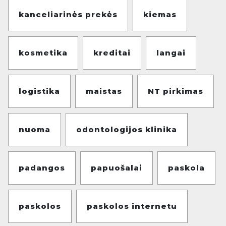
kanceliarinės prekės
kiemas
kosmetika
kreditai
langai
logistika
maistas
NT pirkimas
nuoma
odontologijos klinika
padangos
papuošalai
paskola
paskolos
paskolos internetu