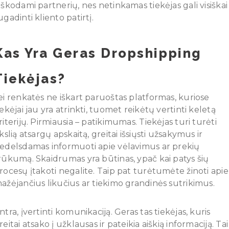
eškodami partnerių, nes netinkamas tiekėjas gali visiškai
ugadinti kliento patirtį.
Kas Yra Geras Dropshipping
Tiekėjas?
ei renkatės ne iškart paruoštas platformas, kuriose
iekėjai jau yra atrinkti, tuomet reikėtų vertinti keletą
riterijų. Pirmiausia – patikimumas. Tiekėjas turi turėti
ikslią atsargų apskaitą, greitai išsiųsti užsakymus ir
edelsdamas informuoti apie vėlavimus ar prekių
rūkumą. Skaidrumas yra būtinas, ypač kai patys šių
rocesų įtakoti negalite. Taip pat turėtumėte žinoti apie
ažėjančius likučius ar tiekimo grandinės sutrikimus.
ntra, įvertinti komunikaciją. Geras tas tiekėjas, kuris
reitai atsako į užklausas ir pateikia aiškią informaciją. Tai