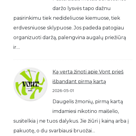
daržo lysvės tapo dažnu
pasirinkimu tiek nedideliuose kiemuose, tiek
erdvesniuose sklypuose. Jos padeda patogiau
organizuoti daržą, palengvina augalų priežiūrą
ir…
Ką verta žinoti apie Vont prieš
išbandant pirmą kartą
2026-05-01
Daugelis žmonių, pirmą kartą
imdamiesi nikotino maišelio,
susitelkia į ne tuos dalykus. Jie žiūri į kainą arba į
pakuotę, o du svarbiausi bruožai…