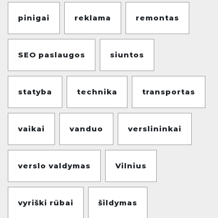
pinigai
reklama
remontas
SEO paslaugos
siuntos
statyba
technika
transportas
vaikai
vanduo
verslininkai
verslo valdymas
Vilnius
vyriški rūbai
šildymas