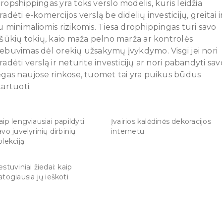
ropshippingas yra toks verslo modelis, kuris leidžia
radėti e-komercijos verslą be didelių investicijų, greitai i
u minimaliomis rizikomis. Tiesa drophippingas turi savo
ššūkių tokių, kaio maža pelno marža ar kontrolės
ebuvimas dėl orekių užsakymų įvykdymo. Visgi jei nori
radėti verslą ir neturite investicijų ar nori pabandyti sav
ėgas naujose rinkose, tuomet tai yra puikus būdus
tartuoti.
aip lengviausiai papildyti
Įvairios kalėdinės dekoracijos
avo juvelyrinių dirbinių
internetu
olekciją
estuviniai žiedai: kaip
atogiausia jų ieškoti