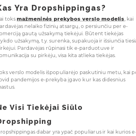
Kas Yra Dropshippingas?
ai toks
mažmeninės prekybos verslo modelis
, kai
ardavėjas nelaiko fizinių atsargų, o persiunčiu per e-
omerciją gautą užsakymą tiekėjui. Būtent tiekėjas
vykdo užsakymą, t.y. surenka, supakuoja ir išsiunčia tiesi
irkėjui. Pardavėjas rūpinasi tik e-parduotuve ir
omunikacija su pirkėju, visa kita atlieka tiekėjas.
oks verslo modelis išpopuliarėjo paskutiniu metu, kai p
ovid pandemijos e-prekyba įgavo kur kas didesnius
astus.
Ne Visi Tiekėjai Siūlo
Dropshipping
ropshippingas dabar yra ypač populiarus ir kai kurios e