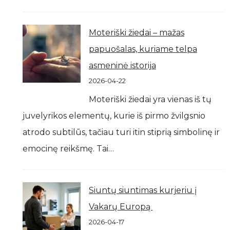
Moteriški žiedai – mažas
papuošalas, kuriame telpa
asmeninė istorija
2026-04-22
Moteriški žiedai yra vienas iš tų
juvelyrikos elementų, kurie iš pirmo žvilgsnio
atrodo subtilūs, tačiau turi itin stiprią simbolinę ir
emocinę reikšmę. Tai…
Siuntų siuntimas kurjeriu į
Vakarų Europą
2026-04-17