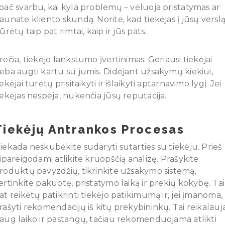
pač svarbu, kai kyla problemų – vėluoja pristatymas ar
aunate kliento skundą. Norite, kad tiekėjas į jūsų versl
iūrėtų taip pat rimtai, kaip ir jūs pats.
rečia, tiekėjo lankstumo įvertinimas. Geriausi tiekėjai
eba augti kartu su jumis. Didėjant užsakymų kiekiui,
iekėjai turėtų prisitaikyti ir išlaikyti aptarnavimo lygį. Jei
iekėjas nespėja, nukenčia jūsų reputacija.
Tiekėjų Antrankos Procesas
iekada neskubėkite sudaryti sutarties su tiekėju. Prieš
sipareigodami atlikite kruopščią analizę. Prašykite
roduktų pavyzdžių, tikrinkite užsakymo sistemą,
ertinkite pakuotę, pristatymo laiką ir prekių kokybę. Ta
at reikėtų patikrinti tiekėjo patikimumą ir, jei įmanoma,
rašyti rekomendacijų iš kitų prekybininkų. Tai reikalauj
aug laiko ir pastangų, tačiau rekomenduojama atlikti