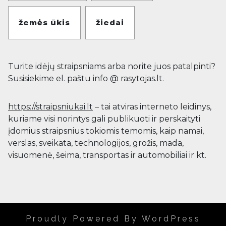
žemės ūkis
žiedai
Turite idėjų straipsniams arba norite juos patalpinti?
Susisiekime el. paštu info @ rasytojas.lt.
https://straipsniukai.lt
– tai atviras interneto leidinys,
kuriame visi norintys gali publikuoti ir perskaityti
įdomius straipsnius tokiomis temomis, kaip namai,
verslas, sveikata, technologijos, grožis, mada,
visuomenė, šeima, transportas ir automobiliai ir kt.
Proudly Powered By WordPress