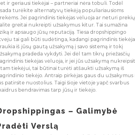
et ir geriausi tiekėjai – partneriai nėra tobuli. Todėl
isada turėkite alternatyvų tiekėją populiariausioms
rekėms. Jei pagrindinis tiekėjas vėluoja ar neturi prekių
alite greitai nukreipti užsakymus kitur. Tai sumažina
iziką ir apsaugo jūsų reputaciją. Tiesa dropshippingo
tveju tai gali būti sudėtinga, kadangi pagrindinis tiekėja
traukia iš jūsų gautą užsakymą į savo sistemą ir tokį
žsakymą pradeda vykdyti. Jei dėl tam tikrų priežasčių
agrindinis tiekėjas vėluoja, ir jei jūs užsakymą nukreipsi
itam tiekėjui, tai būtinai turėti atšaukti užsakymą iš
agrindinio tiekėjo. Antraip pirkėjas gaus du užsakymus 
ūs patirsite nuostolius. Taigi šioje vietoje yapč svarbus
kaidrus bendravimas tarp jūsų ir tiekėjo.
Dropshippingas – Galimybė
Pradėti Verslą