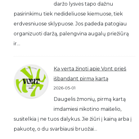
daržo lysvės tapo dažnu
pasirinkimu tiek nedideliuose kiemuose, tiek
erdvesniuose sklypuose. Jos padeda patogiau
organizuoti daržą, palengvina augalų priežiūrą
ir…
Ką verta žinoti apie Vont prieš
išbandant pirmą kartą
2026-05-01
Daugelis žmonių, pirmą kartą
imdamiesi nikotino maišelio,
susitelkia į ne tuos dalykus. Jie žiūri į kainą arba į
pakuotę, o du svarbiausi bruožai…