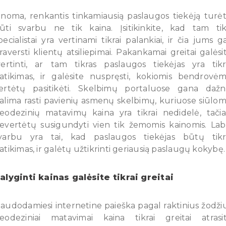
inoma, renkantis tinkamiausią paslaugos tiekėją turė
ūti svarbu ne tik kaina. Įsitikinkite, kad tam tik
pecialistai yra vertinami tikrai palankiai, ir čia jums ga
raversti klientų atsiliepimai. Pakankamai greitai galėsi
vertinti, ar tam tikras paslaugos tiekėjas yra tikr
atikimas, ir galėsite nuspręsti, kokiomis bendrovėm
ertėtų pasitikėti. Skelbimų portaluose gana dažn
alima rasti pavienių asmenų skelbimų, kuriuose siūlo
eodezinių matavimų kaina yra tikrai nedidelė, tači
evertėtų susigundyti vien tik žemomis kainomis. Lab
varbu yra tai, kad paslaugos tiekėjas būtų tikr
atikimas, ir galėtų užtikrinti geriausią paslaugų kokybę.
alyginti kainas galėsite tikrai greitai
audodamiesi internetine paieška pagal raktinius žodži
eodeziniai matavimai kaina tikrai greitai atrasi