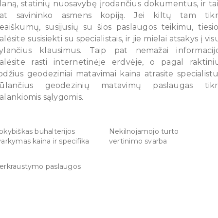
laną, statinių nuosavybę įrodančius dokumentus, ir ta
at savininko asmens kopiją. Jei kiltų tam tik
eaiškumų, susijusių su šios paslaugos teikimu, tiesi
alėsite susisiekti su specialistais, ir jie mielai atsakys į vis
ylančius klausimus. Taip pat nemažai informacij
alėsite rasti internetinėje erdvėje, o pagal raktini
odžius geodeziniai matavimai kaina atrasite specialistu
iūlančius geodezinių matavimų paslaugas tikr
alankiomis sąlygomis.
okybiškas buhalterijos
Nekilnojamojo turto
varkymas kaina ir specifika
vertinimo svarba
erkraustymo paslaugos