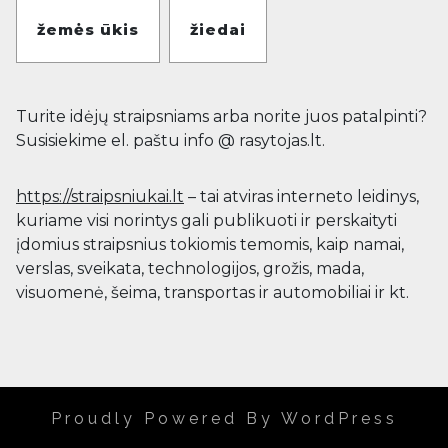
žemės ūkis
žiedai
Turite idėjų straipsniams arba norite juos patalpinti?
Susisiekime el. paštu info @ rasytojas.lt.
https://straipsniukai.lt
– tai atviras interneto leidinys,
kuriame visi norintys gali publikuoti ir perskaityti
įdomius straipsnius tokiomis temomis, kaip namai,
verslas, sveikata, technologijos, grožis, mada,
visuomenė, šeima, transportas ir automobiliai ir kt.
Proudly Powered By WordPress