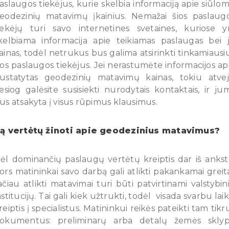
aslaugos tiekėjus, kurie skelbia informaciją apie siūlo
eodezinių matavimų įkainius. Nemažai šios paslaug
iekėjų turi savo internetines svetaines, kuriose y
kelbiama informacija apie teikiamas paslaugas bei 
ainas, todėl netrukus bus galima atsirinkti tinkamiausi
ios paslaugos tiekėjus. Jei nerastumėte informacijos ap
ustatytas geodezinių matavimų kainas, tokiu atve
iesiog galėsite susisiekti nurodytais kontaktais, ir ju
us atsakyta į visus rūpimus klausimus.
ą vertėtų žinoti apie geodezinius matavimus?
ėl dominančių paslaugų vertėtų kreiptis dar iš ankst
ors matininkai savo darbą gali atlikti pakankamai greita
ačiau atlikti matavimai turi būti patvirtinami valstybin
nstitucijų. Tai gali kiek užtrukti, todėl visada svarbu lai
reiptis į specialistus. Matininkui reikės pateikti tam tikr
okumentus: preliminarų arba detalų žemės skly