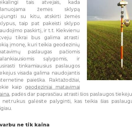
eikalingi tais atvejais, kada
planuojama žemės sklypą
ujungti su kitu, atskirti žemės
klypus, taip pat pakeisti sklypo
audojimo paskirtį, ir t.t. Kiekvienu
tveju tikrai bus galima atrasti
okią įmonę, kuri teikia geodezinių
atavimų paslaugas pačiomis
alankiausiomis sąlygomis, ir
usirasti tinkamiausius paslaugos
iekėjus visada galima naudojantis
nternetine paieška. Raktažodžiai,
okie kaip
geodeziniai matavimai
aina
, padės dar paprasčiau atrasti šios paslaugos tiekėju
r netrukus galėsite palyginti, kas teikia šias paslaug
igiau.
varbu ne tik kaina