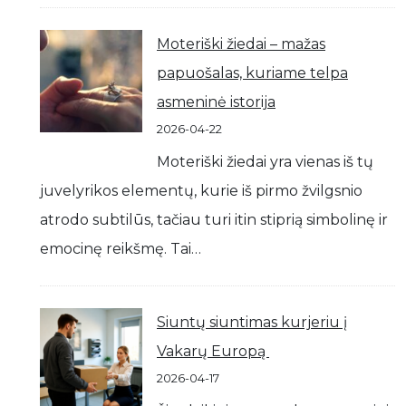
Moteriški žiedai – mažas
papuošalas, kuriame telpa
asmeninė istorija
2026-04-22
Moteriški žiedai yra vienas iš tų
juvelyrikos elementų, kurie iš pirmo žvilgsnio
atrodo subtilūs, tačiau turi itin stiprią simbolinę ir
emocinę reikšmę. Tai…
Siuntų siuntimas kurjeriu į
Vakarų Europą
2026-04-17