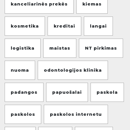
kanceliarinės prekės
kiemas
kosmetika
kreditai
langai
logistika
maistas
NT pirkimas
nuoma
odontologijos klinika
padangos
papuošalai
paskola
paskolos
paskolos internetu