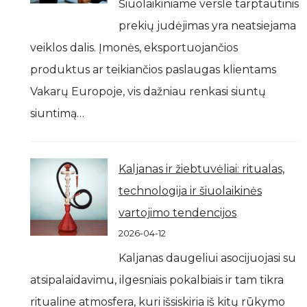
Šiuolaikiniame versle tarptautinis
prekių judėjimas yra neatsiejama
veiklos dalis. Įmonės, eksportuojančios
produktus ar teikiančios paslaugas klientams
Vakarų Europoje, vis dažniau renkasi siuntų
siuntimą…
Kaljanas ir žiebtuvėliai: ritualas,
technologija ir šiuolaikinės
vartojimo tendencijos
2026-04-12
Kaljanas daugeliui asocijuojasi su
atsipalaidavimu, ilgesniais pokalbiais ir tam tikra
ritualine atmosfera, kuri išsiskiria iš kitų rūkymo