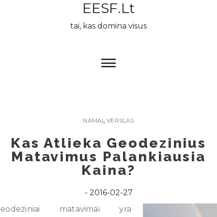
EESF.lt
Skip
to
tai, kas domina visus
content
,
NAMAI
VERSLAS
Kas Atlieka Geodezinius
Matavimus Palankiausia
Kaina?
2016-02-27
eodeziniai matavimai yra