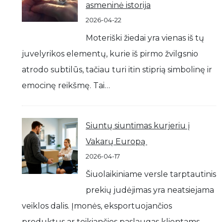
asmeninė istorija
2026-04-22
Moteriški žiedai yra vienas iš tų
juvelyrikos elementų, kurie iš pirmo žvilgsnio
atrodo subtilūs, tačiau turi itin stiprią simbolinę ir
emocinę reikšmę. Tai…
Siuntų siuntimas kurjeriu į
Vakarų Europą
2026-04-17
Šiuolaikiniame versle tarptautinis
prekių judėjimas yra neatsiejama
veiklos dalis. Įmonės, eksportuojančios
produktus ar teikiančios paslaugas klientams