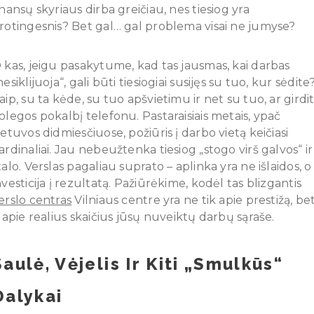
inansų skyriaus dirba greičiau, nes tiesiog yra
rotingesnis? Bet gal… gal problema visai ne jumyse?
 kas, jeigu pasakytume, kad tas jausmas, kai darbas
nesiklijuoja“, gali būti tiesiogiai susijęs su tuo, kur sėdite
aip, su ta kėde, su tuo apšvietimu ir net su tuo, ar girdi
olegos pokalbį telefonu. Pastaraisiais metais, ypač
ietuvos didmiesčiuose, požiūris į darbo vietą keičiasi
ardinaliai. Jau nebeužtenka tiesiog „stogo virš galvos“ ir
talo. Verslas pagaliau suprato – aplinka yra ne išlaidos, o
nvesticija į rezultatą. Pažiūrėkime, kodėl tas blizgantis
erslo centras
Vilniaus centre yra ne tik apie prestižą, be
r apie realius skaičius jūsų nuveiktų darbų sąraše.
Saulė, Vėjelis Ir Kiti „smulkūs“
Dalykai