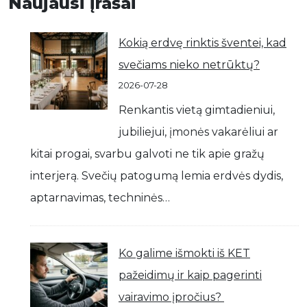
Naujausi įrašai
Kokią erdvę rinktis šventei, kad
svečiams nieko netrūktų?
2026-07-28
Renkantis vietą gimtadieniui,
jubiliejui, įmonės vakarėliui ar
kitai progai, svarbu galvoti ne tik apie gražų
interjerą. Svečių patogumą lemia erdvės dydis,
aptarnavimas, techninės…
Ko galime išmokti iš KET
pažeidimų ir kaip pagerinti
vairavimo įpročius?