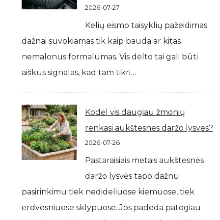
2026-07-27
Kelių eismo taisyklių pažeidimas
dažnai suvokiamas tik kaip bauda ar kitas
nemalonus formalumas. Vis dėlto tai gali būti
aiškus signalas, kad tam tikri…
Kodėl vis daugiau žmonių
renkasi aukštesnes daržo lysves?
2026-07-26
Pastaraisiais metais aukštesnės
daržo lysvės tapo dažnu
pasirinkimu tiek nedideliuose kiemuose, tiek
erdvesniuose sklypuose. Jos padeda patogiau