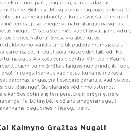
radėkime nuo pačių pagrindų, kuriuos dažnai
amirštame. Biologija. Mūsų kūnas reaguoja į aplinką. Je
ėdite tamsiame kambarėlyje, kurį apšviečia tik mirganti
talinė lempa, jūsų smegenys natūraliai gauna signalą –
etas miegoti. O tada stebimės, kodėl žiovaujame vidur
altos dienos. Natūrali šviesa yra absoliutus
roduktyvumo variklis. Ji ne tik padeda mums jaustis
valesniems, bet ir reguliuoja mūsų vidinį laikrodį. Ne
eltui naujausi A klasės verslo centrai Vilniuje ir Kaune
rojektuojami su milžiniškais langais nuo grindų iki lubų.
r oras! Prirūkęs, tvankus kabinetas, kuriame niekada
eatidaromas langas, yra tiesioginė garantija, kad po pie
isi bus „išsijungę“. Šiuolaikinės vėdinimo sistemos,
alaikančios optimalią temperatūrą ir drėgmę, nėra
rabanga. Tai būtinybė, leidžianti smegenims gauti
akankamai deguonies ir tiesiog… veikti.
Kai Kaimyno Grąžtas Nugali