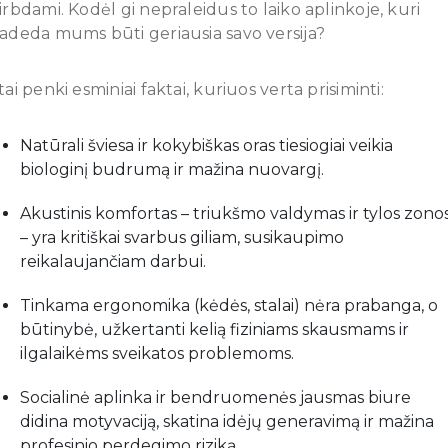
irbdami. Kodėl gi nepraleidus to laiko aplinkoje, kuri
adeda mums būti geriausia savo versija?
tai penki esminiai faktai, kuriuos verta prisiminti:
Natūrali šviesa ir kokybiškas oras tiesiogiai veikia
biologinį budrumą ir mažina nuovargį.
Akustinis komfortas – triukšmo valdymas ir tylos zono
– yra kritiškai svarbus giliam, susikaupimo
reikalaujančiam darbui.
Tinkama ergonomika (kėdės, stalai) nėra prabanga, o
būtinybė, užkertanti kelią fiziniams skausmams ir
ilgalaikėms sveikatos problemoms.
Socialinė aplinka ir bendruomenės jausmas biure
didina motyvaciją, skatina idėjų generavimą ir mažina
profesinio perdegimo riziką.