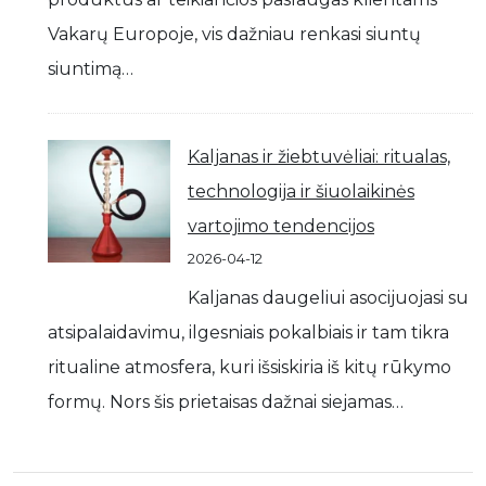
Vakarų Europoje, vis dažniau renkasi siuntų
siuntimą…
Kaljanas ir žiebtuvėliai: ritualas,
technologija ir šiuolaikinės
vartojimo tendencijos
2026-04-12
Kaljanas daugeliui asocijuojasi su
atsipalaidavimu, ilgesniais pokalbiais ir tam tikra
ritualine atmosfera, kuri išsiskiria iš kitų rūkymo
formų. Nors šis prietaisas dažnai siejamas…