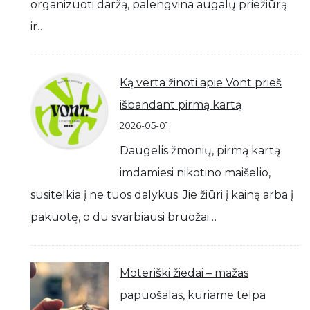
organizuoti daržą, palengvina augalų priežiūrą
ir…
Ką verta žinoti apie Vont prieš
išbandant pirmą kartą
2026-05-01
Daugelis žmonių, pirmą kartą
imdamiesi nikotino maišelio,
susitelkia į ne tuos dalykus. Jie žiūri į kainą arba į
pakuotę, o du svarbiausi bruožai…
Moteriški žiedai – mažas
papuošalas, kuriame telpa