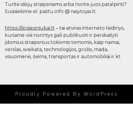
Turite idėjų straipsniams arba norite juos patalpinti?
Susisiekime el. paštu info @ rasytojas.lt.
https://straipsniukai.lt
– tai atviras interneto leidinys,
kuriame visi norintys gali publikuoti ir perskaityti
įdomius straipsnius tokiomis temomis, kaip namai,
verslas, sveikata, technologijos, grožis, mada,
visuomenė, šeima, transportas ir automobiliai ir kt.
Proudly Powered By WordPress