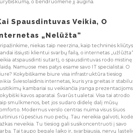
ūrybiškumą, o bendruomenė jį augina.
Kai Spausdintuvas Veikia, O
Internetas „nelūžta“
ripažinkime, niekas taip neerzina, kaip techninės kliūtys
andai išsiųsti klientui svarbų failą, o internetas „užlūžta“
eikia atspausdinti sutartį, o spausdintuvas rodo mistinę
laidą. Namuose mes patys esame savo IT specialistai. O
iure? Kokybiškame biure visa infrastruktūra tiesiog
eikia
. Šviesolaidinis internetas, kuris yra greitas ir stabilu
usitikimų kambariai su veikiančia įranga prezentacijoms
okybiški kavos aparatai. Švarūs tualetai. Visa tai atrodo
aip smulkmenos, bet jos sudaro didelę dalį mūsų
omforto. Modernus verslo centras nuima visus šiuos
uitinius rūpesčius nuo pečių. Tau nereikia galvoti, kodė
ažkas neveikia. Tu tiesiog gali susikoncentruoti į savo
arbą. Tai taupo begalę laiko ir, svarbiausia, nervų ląsteli