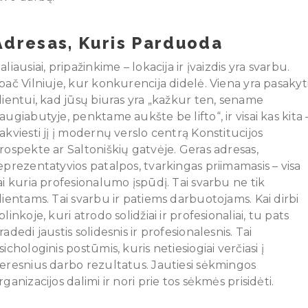
Adresas, Kuris Parduoda
aliausiai, pripažinkime – lokacija ir įvaizdis yra svarbu.
pač Vilniuje, kur konkurencija didelė. Viena yra pasakyt
lientui, kad jūsų biuras yra „kažkur ten, sename
augiabutyje, penktame aukšte be lifto“, ir visai kas kita 
akviesti jį į modernų verslo centrą Konstitucijos
rospekte ar Saltoniškių gatvėje. Geras adresas,
eprezentatyvios patalpos, tvarkingas priimamasis – visa
ai kuria profesionalumo įspūdį. Tai svarbu ne tik
lientams. Tai svarbu ir patiems darbuotojams. Kai dirbi
plinkoje, kuri atrodo solidžiai ir profesionaliai, tu pats
radedi jaustis solidesnis ir profesionalesnis. Tai
sichologinis postūmis, kuris netiesiogiai verčiasi į
eresnius darbo rezultatus. Jautiesi sėkmingos
rganizacijos dalimi ir nori prie tos sėkmės prisidėti.