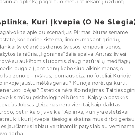
asirinkti aplinką pagal tuo metu atliekamą užduotį.
Aplinka, Kuri Įkvepia (o Ne Slegia
agalvokite apie du scenarijus. Pirmas: biuras sename
astate, koridorinė sistema, linoleumas ant grindų,
lankiai šviečiančios dienos šviesos lempos ir sienos,
ažytos ta niūria, „ligoninės“ žalia spalva. Antras: šviesi
rdvė su aukštomis lubomis, daug natūralių medžiagų
medis, augalai), ant sienų kabo šiuolaikinis menas, o
oilsio zonoje – ryškūs, įdomaus dizaino foteliai. Kurioje
plinkoje jaustumėtės geriau? Kurioje norėtųsi kurti,
eneruoti idėjas? Estetika nėra išpindėjimas. Tai tiesiogin
oveikis mūsų psichologinei būsenai. Kaip yra pasakęs
teve’as Jobsas: „Dizainas nėra vien tai, kaip daiktas
trodo, bet ir kaip jis veikia.“ Aplinka, kuri yra estetiškai
atraukli, kuri įkvepia, tiesiogiai skatina mus dirbti geriau
es jaučiamės labiau vertinami ir patys labiau vertiname
avo darbą.