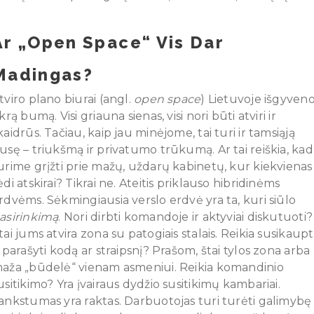
Ar „open Space“ Vis Dar
Madingas?
tviro plano biurai (angl.
open space
) Lietuvoje išgyven
ikrą bumą. Visi griauna sienas, visi nori būti atviri ir
kaidrūs. Tačiau, kaip jau minėjome, tai turi ir tamsiąją
usę – triukšmą ir privatumo trūkumą. Ar tai reiškia, kad
urime grįžti prie mažų, uždarų kabinetų, kur kiekvienas
ėdi atskirai? Tikrai ne. Ateitis priklauso hibridinėms
rdvėms. Sėkmingiausia verslo erdvė yra ta, kuri siūlo
asirinkimą
. Nori dirbti komandoje ir aktyviai diskutuoti?
tai jums atvira zona su patogiais stalais. Reikia susikaupt
r parašyti kodą ar straipsnį? Prašom, štai tylos zona arba
aža „būdelė“ vienam asmeniui. Reikia komandinio
usitikimo? Yra įvairaus dydžio susitikimų kambariai.
ankstumas yra raktas. Darbuotojas turi turėti galimybę