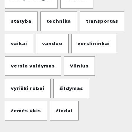
statyba
technika
transportas
vaikai
vanduo
verslininkai
verslo valdymas
Vilnius
vyriški rūbai
šildymas
žemės ūkis
žiedai