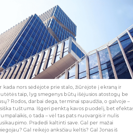
r kada nors sėdėjote prie stalo, žiūrėjote į ekraną ir
autėtės taip, lyg smegenys būtų išėjusios atostogų be
ūsų? Rodos, darbai dega, terminai spaudžia, o galvoje –
isiška tuštuma. Išgeri penktą kavos puodelį, bet efekta
rumpalaikis, o tada – vėl tas pats nuovargis ir nulis
usikaupimo. Pradedi kaltinti save. Gal per mažai
iegojau? Gal reikėjo anksčiau keltis? Gal Jonas iš