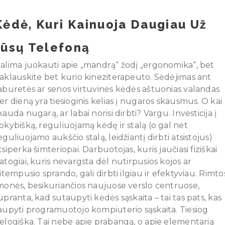
Kėdė, Kuri Kainuoja Daugiau Už
Jūsų Telefoną
alima juokauti apie „mandrą“ žodį „ergonomika“, bet
aklauskite bet kurio kineziterapeuto. Sėdėjimas ant
aburetės ar senos virtuvinės kėdės aštuonias valandas
er dieną yra tiesioginis kelias į nugaros skausmus. O kai
kauda nugarą, ar labai norisi dirbti? Vargu. Investicija į
okybišką, reguliuojamą kėdę ir stalą (o gal net
eguliuojamo aukščio stalą, leidžiantį dirbti atsistojus)
tsiperka šimteriopai. Darbuotojas, kuris jaučiasi fiziškai
atogiai, kuris nevargsta dėl nutirpusios kojos ar
sitempusio sprando, gali dirbti ilgiau ir efektyviau. Rimto
monės, besikuriančios naujuose verslo centruose,
upranta, kad sutaupyti kėdės sąskaita – tai tas pats, kas
aupyti programuotojo kompiuterio sąskaita. Tiesiog
elogiška. Tai nebe apie prabangą, o apie elementarią