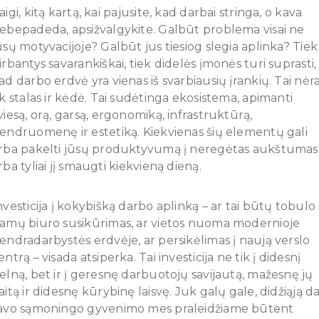
aigi, kitą kartą, kai pajusite, kad darbai stringa, o kava
ebepadeda, apsižvalgykite. Galbūt problema visai ne
ūsų motyvacijoje? Galbūt jus tiesiog slegia aplinka? Tiek
irbantys savarankiškai, tiek didelės įmonės turi suprasti,
ad darbo erdvė yra vienas iš svarbiausių įrankių. Tai nėr
ik stalas ir kėdė. Tai sudėtinga ekosistema, apimanti
viesą, orą, garsą, ergonomiką, infrastruktūrą,
endruomenę ir estetiką. Kiekvienas šių elementų gali
rba pakelti jūsų produktyvumą į neregėtas aukštumas
rba tyliai jį smaugti kiekvieną dieną.
nvesticija į kokybišką darbo aplinką – ar tai būtų tobulo
amų biuro susikūrimas, ar vietos nuoma modernioje
endradarbystės erdvėje, ar persikėlimas į naują verslo
entrą – visada atsiperka. Tai investicija ne tik į didesnį
elną, bet ir į geresnę darbuotojų savijautą, mažesnę jų
aitą ir didesnę kūrybinę laisvę. Juk galų gale, didžiąją da
avo sąmoningo gyvenimo mes praleidžiame būtent