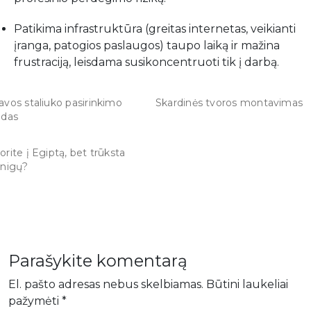
Patikima infrastruktūra (greitas internetas, veikianti
įranga, patogios paslaugos) taupo laiką ir mažina
frustraciją, leisdama susikoncentruoti tik į darbą.
avos staliuko pasirinkimo
Skardinės tvoros montavimas
idas
orite į Egiptą, bet trūksta
inigų?
Parašykite komentarą
El. pašto adresas nebus skelbiamas.
Būtini laukeliai
pažymėti
*