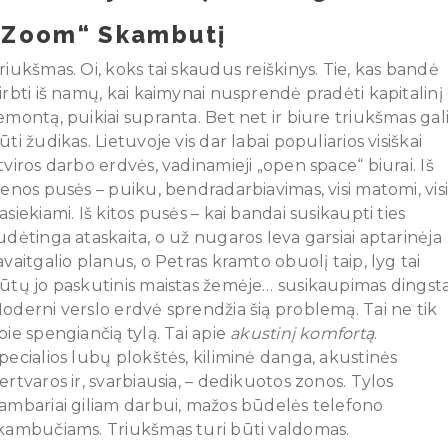
„Zoom“ Skambutį
riukšmas. Oi, koks tai skaudus reiškinys. Tie, kas bandė
irbti iš namų, kai kaimynai nusprendė pradėti kapitalinį
emontą, puikiai supranta. Bet net ir biure triukšmas gal
ūti žudikas. Lietuvoje vis dar labai populiarios visiškai
tviros darbo erdvės, vadinamieji „open space“ biurai. Iš
ienos pusės – puiku, bendradarbiavimas, visi matomi, vis
asiekiami. Iš kitos pusės – kai bandai susikaupti ties
udėtinga ataskaita, o už nugaros Ieva garsiai aptarinėja
avaitgalio planus, o Petras kramto obuolį taip, lyg tai
ūtų jo paskutinis maistas žemėje… susikaupimas dingsta
oderni verslo erdvė sprendžia šią problemą. Tai ne tik
pie spengiančią tylą. Tai apie
akustinį komfortą
.
pecialios lubų plokštės, kiliminė danga, akustinės
ertvaros ir, svarbiausia, – dedikuotos zonos. Tylos
ambariai giliam darbui, mažos būdelės telefono
kambučiams. Triukšmas turi būti valdomas.