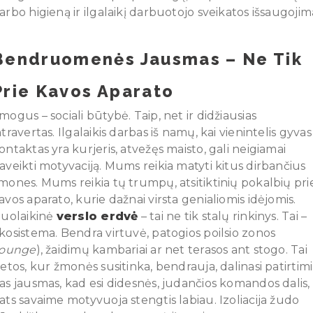
arbo higieną ir ilgalaikį darbuotojo sveikatos išsaugojim
Bendruomenės Jausmas – Ne Tik
Prie Kavos Aparato
mogus – sociali būtybė. Taip, net ir didžiausias
ntravertas. Ilgalaikis darbas iš namų, kai vienintelis gyvas
ontaktas yra kurjeris, atvežęs maisto, gali neigiamai
aveikti motyvaciją. Mums reikia matyti kitus dirbančius
mones. Mums reikia tų trumpų, atsitiktinių pokalbių pri
avos aparato, kurie dažnai virsta genialiomis idėjomis.
iuolaikinė
verslo erdvė
– tai ne tik stalų rinkinys. Tai –
kosistema. Bendra virtuvė, patogios poilsio zonos
lounge
), žaidimų kambariai ar net terasos ant stogo. Tai
ietos, kur žmonės susitinka, bendrauja, dalinasi patirtimi
as jausmas, kad esi didesnės, judančios komandos dalis,
ats savaime motyvuoja stengtis labiau. Izoliacija žudo