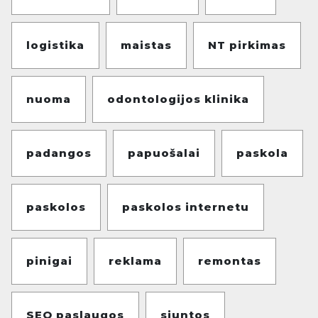
logistika
maistas
NT pirkimas
nuoma
odontologijos klinika
padangos
papuošalai
paskola
paskolos
paskolos internetu
pinigai
reklama
remontas
SEO paslaugos
siuntos