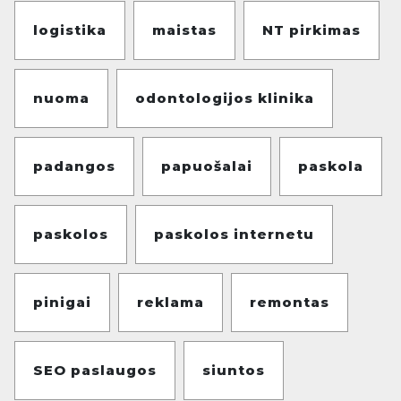
logistika
maistas
NT pirkimas
nuoma
odontologijos klinika
padangos
papuošalai
paskola
paskolos
paskolos internetu
pinigai
reklama
remontas
SEO paslaugos
siuntos