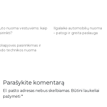
uto nuoma vestuvėms: kaip
Ilgalaikė automobilių nuoma
sirinkti?
– patogi ir greita paslauga
oliapjovės pasirinkimas ir
odo technikos nuoma
Parašykite komentarą
El. pašto adresas nebus skelbiamas.
Būtini laukeliai
pažymėti
*