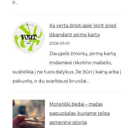
ir…
Ką verta žinoti apie Vont prieš
išbandant pirmą kartą
2026-05-01
Daugelis žmonių, pirmą kartą
imdamiesi nikotino maišelio,
susitelkia į ne tuos dalykus. Jie žiūri į kainą arba į
pakuotę, o du svarbiausi bruožai…
Moteriški žiedai – mažas
papuošalas, kuriame telpa
asmeninė istorija