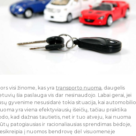
ors visi žinome, kas yra
transporto nuoma
, daugelis
ietuvių šia paslauga vis dar nesinaudojo. Labai gerai, jei
ūsų gyvenime nesusidarė tokia situacija, kai automobilio
uoma yra viena efektyviausių išeičių, tačiau praktika
odo, kad dažnas tautietis, net ir tuo atveju, kai nuoma
ūtų patogiausias ir racionaliausias sprendimas bėdoje,
esikreipia į nuomos bendrovę dėl visuomenėje