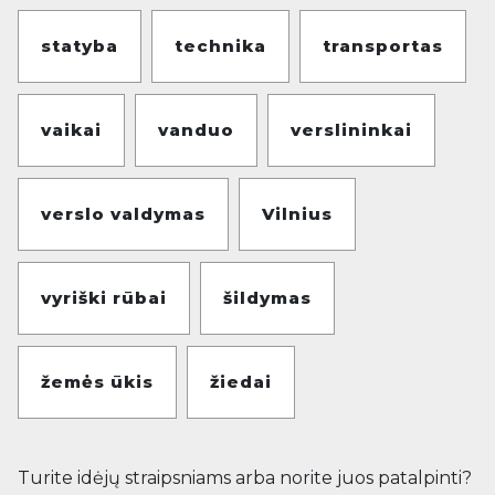
statyba
technika
transportas
vaikai
vanduo
verslininkai
verslo valdymas
Vilnius
vyriški rūbai
šildymas
žemės ūkis
žiedai
Turite idėjų straipsniams arba norite juos patalpinti?