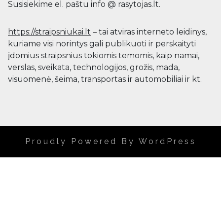
Susisiekime el. paštu info @ rasytojas.lt.
https://straipsniukai.lt
– tai atviras interneto leidinys,
kuriame visi norintys gali publikuoti ir perskaityti
įdomius straipsnius tokiomis temomis, kaip namai,
verslas, sveikata, technologijos, grožis, mada,
visuomenė, šeima, transportas ir automobiliai ir kt.
Proudly Powered By WordPress