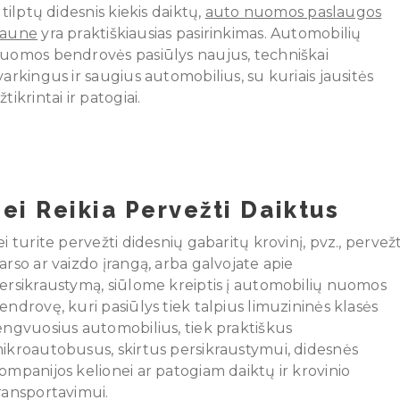
r tilptų didesnis kiekis daiktų,
auto nuomos paslaugos
aune
yra praktiškiausias pasirinkimas. Automobilių
uomos bendrovės pasiūlys naujus, techniškai
varkingus ir saugius automobilius, su kuriais jausitės
žtikrintai ir patogiai.
Jei Reikia Pervežti Daiktus
ei turite pervežti didesnių gabaritų krovinį, pvz., pervežt
arso ar vaizdo įrangą, arba galvojate apie
ersikraustymą, siūlome kreiptis į automobilių nuomos
endrovę, kuri pasiūlys tiek talpius limuzininės klasės
engvuosius automobilius, tiek praktiškus
ikroautobusus, skirtus persikraustymui, didesnės
ompanijos kelionei ar patogiam daiktų ir krovinio
ransportavimui.