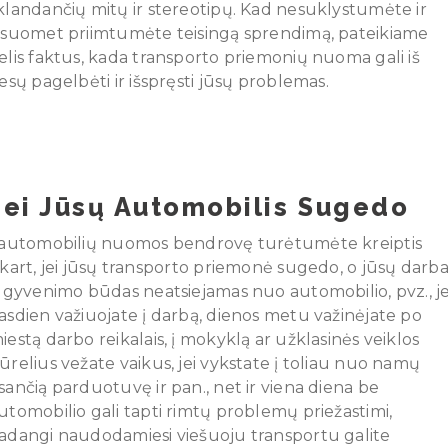
klandančių mitų ir stereotipų. Kad nesuklystumėte ir
isuomet priimtumėte teisingą sprendimą, pateikiame
elis faktus, kada transporto priemonių nuoma gali iš
iesų pagelbėti ir išspręsti jūsų problemas.
Jei Jūsų Automobilis Sugedo
 automobilių nuomos bendrovę turėtumėte kreiptis
škart, jei jūsų transporto priemonė sugedo, o jūsų darba
r gyvenimo būdas neatsiejamas nuo automobilio, pvz., je
asdien važiuojate į darbą, dienos metu važinėjate po
iestą darbo reikalais, į mokyklą ar užklasinės veiklos
ūrelius vežate vaikus, jei vykstate į toliau nuo namų
sančią parduotuvę ir pan., net ir viena diena be
utomobilio gali tapti rimtų problemų priežastimi,
adangi naudodamiesi viešuoju transportu galite