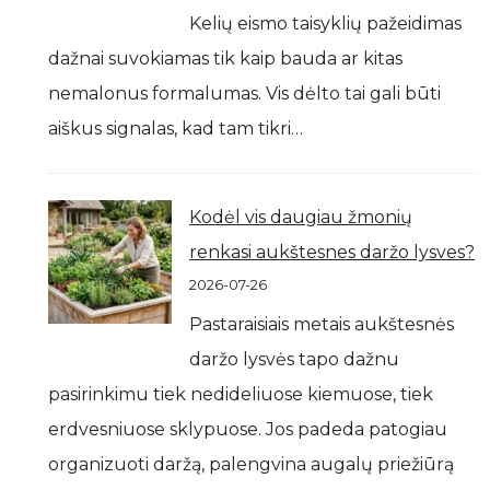
Kelių eismo taisyklių pažeidimas
dažnai suvokiamas tik kaip bauda ar kitas
nemalonus formalumas. Vis dėlto tai gali būti
aiškus signalas, kad tam tikri…
Kodėl vis daugiau žmonių
renkasi aukštesnes daržo lysves?
2026-07-26
Pastaraisiais metais aukštesnės
daržo lysvės tapo dažnu
pasirinkimu tiek nedideliuose kiemuose, tiek
erdvesniuose sklypuose. Jos padeda patogiau
organizuoti daržą, palengvina augalų priežiūrą