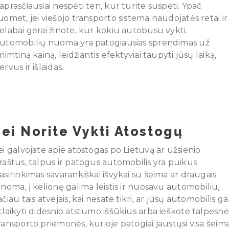
aprasčiausiai nespėti ten, kur turite suspėti. Ypač
uomet, jei viešojo transporto sistema naudojatės retai ir
elabai gerai žinote, kur kokiu autobusu vykti.
utomobilių nuoma yra patogiausias sprendimas už
riimtiną kainą, leidžiantis efektyviai taupyti jūsų laiką,
ervus ir išlaidas.
Jei Norite Vykti Atostogų
ei galvojate apie atostogas po Lietuvą ar užsienio
raštus, talpus ir patogus automobilis yra puikus
asirinkimas savarankiškai išvykai su šeima ar draugais.
inoma, į kelionę galima leistis ir nuosavu automobiliu,
ačiau tais atvejais, kai nesate tikri, ar jūsų automobilis gal
tlaikyti didesnio atstumo iššūkius arba ieškote talpesnė
ransporto priemonės, kurioje patogiai jaustųsi visa šeim