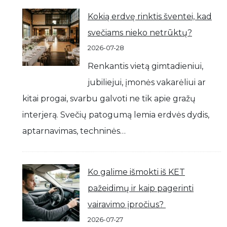
Kokią erdvę rinktis šventei, kad
svečiams nieko netrūktų?
2026-07-28
Renkantis vietą gimtadieniui,
jubiliejui, įmonės vakarėliui ar
kitai progai, svarbu galvoti ne tik apie gražų
interjerą. Svečių patogumą lemia erdvės dydis,
aptarnavimas, techninės…
Ko galime išmokti iš KET
pažeidimų ir kaip pagerinti
vairavimo įpročius?
2026-07-27