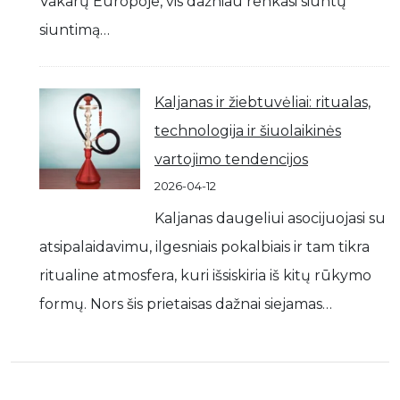
Vakarų Europoje, vis dažniau renkasi siuntų
siuntimą…
Kaljanas ir žiebtuvėliai: ritualas,
technologija ir šiuolaikinės
vartojimo tendencijos
2026-04-12
Kaljanas daugeliui asocijuojasi su
atsipalaidavimu, ilgesniais pokalbiais ir tam tikra
ritualine atmosfera, kuri išsiskiria iš kitų rūkymo
formų. Nors šis prietaisas dažnai siejamas…