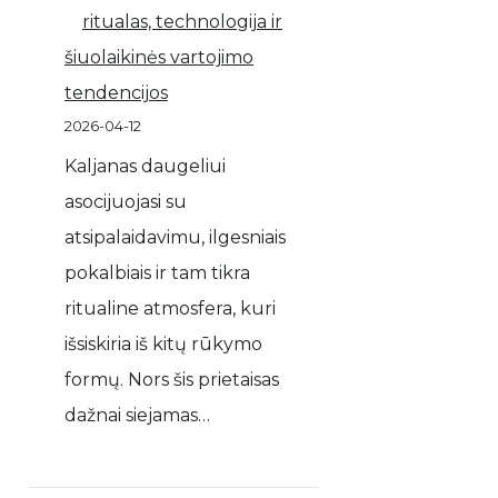
ritualas, technologija ir
šiuolaikinės vartojimo
tendencijos
2026-04-12
Kaljanas daugeliui
asocijuojasi su
atsipalaidavimu, ilgesniais
pokalbiais ir tam tikra
ritualine atmosfera, kuri
išsiskiria iš kitų rūkymo
formų. Nors šis prietaisas
dažnai siejamas…