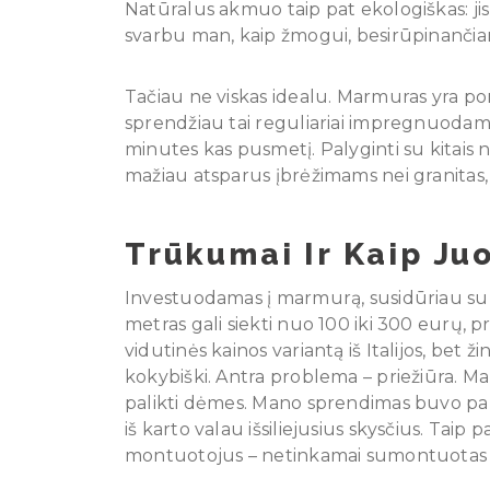
Natūralus akmuo taip pat ekologiškas: ji
svarbu man, kaip žmogui, besirūpinančia
Tačiau ne viskas idealu. Marmuras yra por
sprendžiau tai reguliariai impregnuodama
minutes kas pusmetį. Palyginti su kitais 
mažiau atsparus įbrėžimams nei granitas,
Trūkumai Ir Kaip Juo
Investuodamas į marmurą, susidūriau su kel
metras gali siekti nuo 100 iki 300 eurų, p
vidutinės kainos variantą iš Italijos, bet ž
kokybiški. Antra problema – priežiūra. Mar
palikti dėmes. Mano sprendimas buvo papr
iš karto valau išsiliejusius skysčius. Ta
montuotojus – netinkamai sumontuotas na