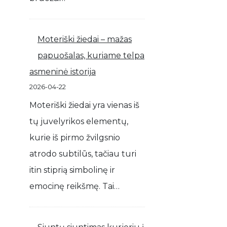
Moteriški žiedai – mažas
papuošalas, kuriame telpa
asmeninė istorija
2026-04-22
Moteriški žiedai yra vienas iš
tų juvelyrikos elementų,
kurie iš pirmo žvilgsnio
atrodo subtilūs, tačiau turi
itin stiprią simbolinę ir
emocinę reikšmę. Tai…