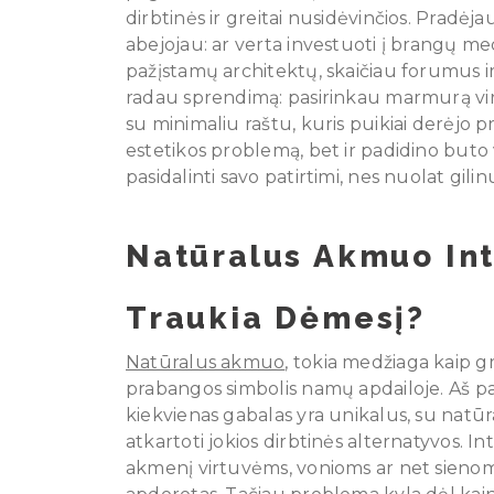
dirbtinės ir greitai nusidėvinčios. Prad
abejojau: ar verta investuoti į brangų me
pažįstamų architektų, skaičiau forumus ir
radau sprendimą: pasirinkau marmurą vir
su minimaliu raštu, kuris puikiai derėjo pri
estetikos problemą, bet ir padidino buto
pasidalinti savo patirtimi, nes nuolat gili
Natūralus Akmuo Int
Traukia Dėmesį?
Natūralus akmuo
, tokia medžiaga kaip gr
prabangos simbolis namų apdailoje. Aš pat
kiekvienas gabalas yra unikalus, su natūral
atkartoti jokios dirbtinės alternatyvos. 
akmenį virtuvėms, vonioms ar net sienoms, 