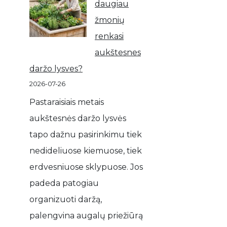
daugiau
žmonių
renkasi
aukštesnes
daržo lysves?
2026-07-26
Pastaraisiais metais
aukštesnės daržo lysvės
tapo dažnu pasirinkimu tiek
nedideliuose kiemuose, tiek
erdvesniuose sklypuose. Jos
padeda patogiau
organizuoti daržą,
palengvina augalų priežiūrą