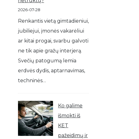
netrūktų?
2026-07-28
Renkantis vietą gimtadieniui,
jubiliejui, įmonės vakarėliui
ar kitai progai, svarbu galvoti
ne tik apie gražų interjerą.
Svečių patogumą lemia
erdvės dydis, aptarnavimas,
techninės…
Ko galime
išmokti iš
KET
pažeidimų ir