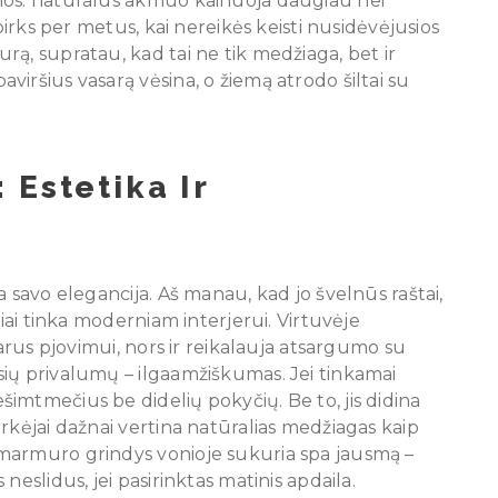
nos: natūralus akmuo kainuoja daugiau nei
pirks per metus, kai nereikės keisti nusidėvėjusios
ą, supratau, kad tai ne tik medžiaga, bet ir
iršius vasarą vėsina, o žiemą atrodo šiltai su
 Estetika Ir
a savo elegancija. Aš manau, kad jo švelnūs raštai,
kiai tinka moderniam interjerui. Virtuvėje
parus pjovimui, nors ir reikalauja atsargumo su
ių privalumų – ilgaamžiškumas. Jei tinkamai
imtmečius be didelių pokyčių. Be to, jis didina
rkėjai dažnai vertina natūralias medžiagas kaip
marmuro grindys vonioje sukuria spa jausmą –
neslidus, jei pasirinktas matinis apdaila.