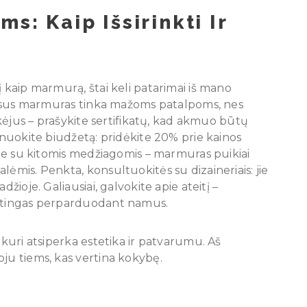
s: Kaip Išsirinkti Ir
į kaip marmurą, štai keli patarimai iš mano
šviesus marmuras tinka mažoms patalpoms, nes
iekėjus – prašykite sertifikatų, kad akmuo būtų
lanuokite biudžetą: pridėkite 20% prie kainos
kite su kitomis medžiagomis – marmuras puikiai
lėmis. Penkta, konsultuokitės su dizaineriais: jie
žioje. Galiausiai, galvokite apie ateitį –
ertingas perparduodant namus.
 kuri atsiperka estetika ir patvarumu. Aš
oju tiems, kas vertina kokybę.