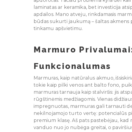
apdorotas. Tačiau problema kyla dėl kai
laminatas ar keramika, bet investicija atsi
apdailos. Mano atveju, rinkdamasis marmur
būdas sukurti jaukumą – šaltas akmens pav
tinkamu apšvietimu.
Marmuro Privalumai:
Funkcionalumas
Marmuras, kaip natūralus akmuo, išsiskiri
tokie kaip pilki venos ant balto fono, pui
marmuras tarnauja kaip stalviršis: jis ats
rūgštinėmis medžiagomis. Vienas didžiaus
impregnuotas, marmuras gali tarnauti deš
nekilnojamojo turto vertę: potencialūs pi
premium klasę. Aš pats pastebėjau, kad 
vanduo nuo jo nubėga greitai, o paviršius 