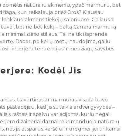
ėjau domėtis natūraliu akmeniu, ypač marmuru, bet
džiagą, kuri reikalauja priežiūros? Klausiau
 lankiausi akmens tiekėjų salonuose. Galiausiai
tuvei, bet ne bet kokį – baltą Carrara marmurą
e minimalistinio stiliaus. Tai ne tik išsprendė
 vertę. Dabar, po kelių metų naudojimo, galiu
nuosi į interjero tendencijas ir medžiagų savybes.
erjere: Kodėl Jis
anitas, travertinas ar
marmuras
, visada buvo
s pastebėjau, kad jis suteikia erdvei gyvybės –
iais raštais ir spalvų variacijomis, kurių negali
Interjero dizaineriai dažnai rekomenduoja natūralų
nes jis atsparus karščiui ir drėgmei, jei tinkamai