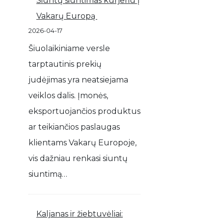
Siuntų siuntimas kurjeriu į
Vakarų Europą
2026-04-17
Šiuolaikiniame versle
tarptautinis prekių
judėjimas yra neatsiejama
veiklos dalis. Įmonės,
eksportuojančios produktus
ar teikiančios paslaugas
klientams Vakarų Europoje,
vis dažniau renkasi siuntų
siuntimą…
Kaljanas ir žiebtuvėliai: