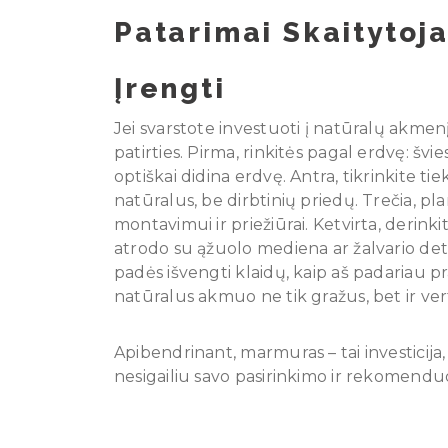
Patarimai Skaitytojam
Įrengti
Jei svarstote investuoti į natūralų akmen
patirties. Pirma, rinkitės pagal erdvę: 
optiškai didina erdvę. Antra, tikrinkite t
natūralus, be dirbtinių priedų. Trečia, p
montavimui ir priežiūrai. Ketvirta, derin
atrodo su ąžuolo mediena ar žalvario deta
padės išvengti klaidų, kaip aš padariau prad
natūralus akmuo ne tik gražus, bet ir v
Apibendrinant, marmuras – tai investicija,
nesigailiu savo pasirinkimo ir rekomendu