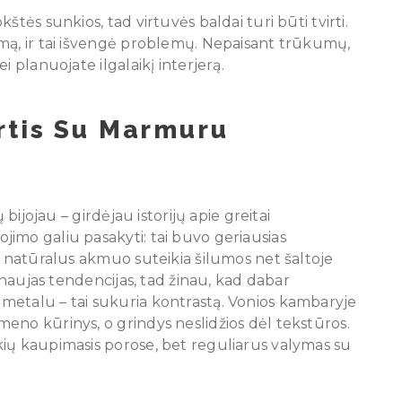
tės sunkios, tad virtuvės baldai turi būti tvirti.
mą, ir tai išvengė problemų. Nepaisant trūkumų,
i planuojate ilgalaikį interjerą.
rtis Su Marmuru
 bijojau – girdėjau istorijų apie greitai
imo galiu pasakyti: tai buvo geriausias
o natūralus akmuo suteikia šilumos net šaltoje
į naujas tendencijas, tad žinau, kad dabar
metalu – tai sukuria kontrastą. Vonios kambaryje
eno kūrinys, o grindys neslidžios dėl tekstūros.
ių kaupimasis porose, bet reguliarus valymas su