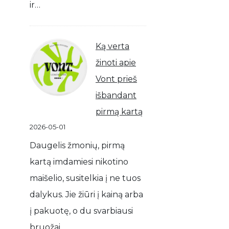
ir…
Ką verta
žinoti apie
Vont prieš
išbandant
pirmą kartą
2026-05-01
Daugelis žmonių, pirmą
kartą imdamiesi nikotino
maišelio, susitelkia į ne tuos
dalykus. Jie žiūri į kainą arba
į pakuotę, o du svarbiausi
bruožai…