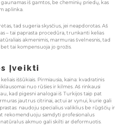
s gaunamas iš gamtos, be cheminių priedų, kas
m aplinka.
ėtas, tad sugeria skysčius, jei neapdorotas. Aš
s – tai paprasta procedūra, trunkanti kelias
natūraliais akmenimis, marmuras švelnesnis, tad
 bet tai kompensuoja jo grožis.
s Įveikti
iais iššūkiais. Pirmiausia, kaina: kvadratinis
riklausomai nuo rūšies ir kilmės. Aš rinkausi
inau, kad pigesni analogai iš Turkijos taip pat
muras jautrus citrinai, actui ar vynui, kurie gali
astas: naudoju specialius valiklius be rūgščių ir
ip pat rekomenduoju samdyti profesionalus
tūralus akmuo gali skilti ar deformuotis.