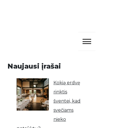
Naujausi įrašai
Kokią erdvę
rinktis
šventei, kad
svečiams
nieko