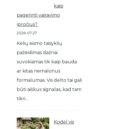
kaip
pagerinti vairavimo
įpročius?
2026-07-27
Kelių eismo taisyklių
pažeidimas dažnai
suvokiamas tik kaip bauda
ar kitas nemalonus
formalumas. Vis dėlto tai gali
būti aiškus signalas, kad tam
tikri…
Kodėl vis