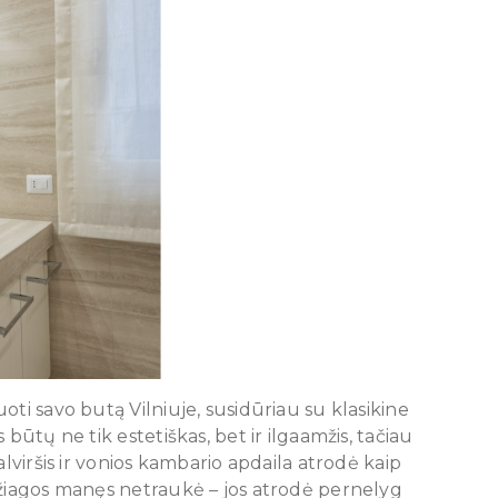
oti savo butą Vilniuje, susidūriau su klasikine
būtų ne tik estetiškas, bet ir ilgaamžis, tačiau
alviršis ir vonios kambario apdaila atrodė kaip
džiagos manęs netraukė – jos atrodė pernelyg