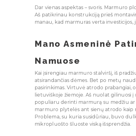
Dar vienas aspektas – svoris. Marmuro plokš
Aš patikrinau konstrukciją prieš montavi
manau, kad marmuras verta investicijos, je
Mano Asmeninė Pati
Namuose
Kai įsirengiau marmuro stalviršį, iš pradžių
atsirandančias dėmes. Bet po metų naudoj
pasirinkimas. Virtuvė atrodo prabangiai, 
lietuviškoje žiemoje. Aš nuolat gilinuosi 
populiaru derinti marmurą su medžiu ar 
marmuro plytelės ant sienų atrodo kaip m
Problema, su kuria susidūriau, buvo dulk
mikropluošto šluoste viską išsprendžia.