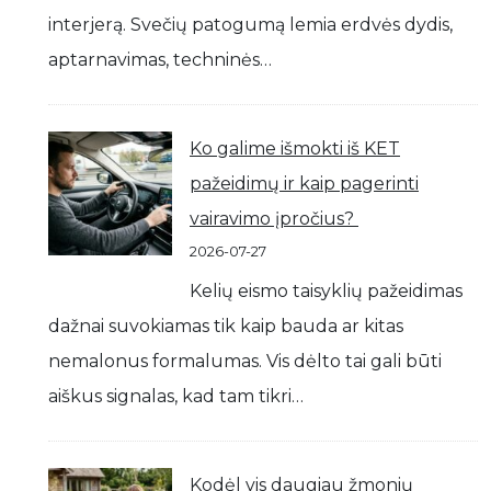
interjerą. Svečių patogumą lemia erdvės dydis,
aptarnavimas, techninės…
Ko galime išmokti iš KET
pažeidimų ir kaip pagerinti
vairavimo įpročius?
2026-07-27
Kelių eismo taisyklių pažeidimas
dažnai suvokiamas tik kaip bauda ar kitas
nemalonus formalumas. Vis dėlto tai gali būti
aiškus signalas, kad tam tikri…
Kodėl vis daugiau žmonių