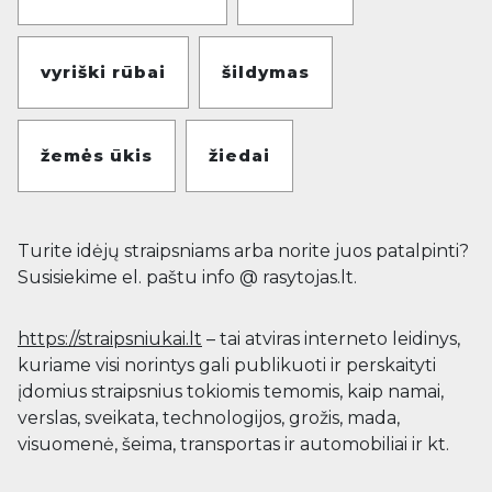
vyriški rūbai
šildymas
žemės ūkis
žiedai
Turite idėjų straipsniams arba norite juos patalpinti?
Susisiekime el. paštu info @ rasytojas.lt.
https://straipsniukai.lt
– tai atviras interneto leidinys,
kuriame visi norintys gali publikuoti ir perskaityti
įdomius straipsnius tokiomis temomis, kaip namai,
verslas, sveikata, technologijos, grožis, mada,
visuomenė, šeima, transportas ir automobiliai ir kt.