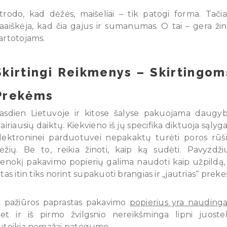
trodo, kad dėžės, maišeliai – tik patogi forma. Tači
aaiškėja, kad čia gajus ir sumanumas. O tai – gera žin
artotojams.
Skirtingi Reikmenys – Skirtingom
Prekėms
asdien Lietuvoje ir kitose šalyse pakuojama daugy
vairiausių daiktų. Kiekvieno iš jų specifika diktuoja sąlyga
lektroninei parduotuvei nepakaktų turėti poros rūš
ėžių. Be to, reikia žinoti, kaip ką sudėti. Pavyzdžiu
ienokį pakavimo popierių galima naudoti kaip užpildą,
itas itin tiks norint supakuoti brangias ir „jautrias“ preke
š pažiūros paprastas pakavimo
popierius yra nauding
et ir iš pirmo žvilgsnio nereikšminga lipni juoste
uteikia nemažai patogumo.