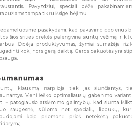
raustantis. Pavyzdžiui, speciali dėžė pakabinamie
rabužiams tampa tikru išsigelbėjimu.
epameluosime pasakydami, kad
pakavimo popierius
b
itos šios srities prekės palengvina siuntų vežimą ir kit
arbus. Didėja produktyvumas, žymiai sumažėja rizi
ugadinti kokį nors gerą daiktą. Geros pakuotės yra stip
psauga.
Sumanumas
iuntų klausimą narplioja tiek jas siunčiantys, ti
aunantys. Vieni ieško optimaliausių gabenimo variant
iti – patogiausio atsiėmimo galimybių. Kad siunta išlik
uo saugesnė, siūloma net specialių lipdukų, kur
audojami kaip priemonė prieš neteisėtą pakuot
tidarymą.