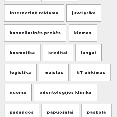
internetinė reklama
juvelyrika
kanceliarinės prekės
kiemas
kosmetika
kreditai
langai
logistika
maistas
NT pirkimas
nuoma
odontologijos klinika
padangos
papuošalai
paskola