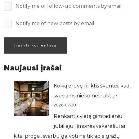
Notify me of follow-up comments by email.
Notify me of new posts by email.
Naujausi įrašai
Kokią erdvę rinktis šventei, kad
svečiams nieko netrūktų?
2026-07-28
Renkantis vietą gimtadieniui,
jubiliejui, įmonės vakarėliui ar
kitai progai, svarbu galvoti ne tik apie gražų