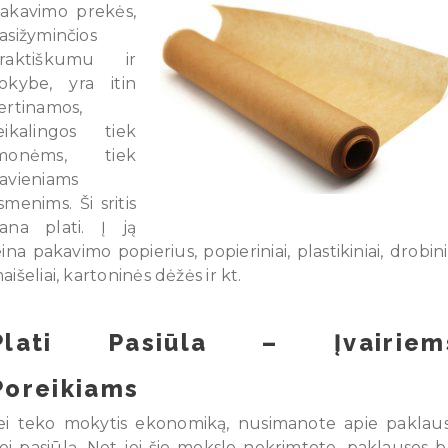
akavimo prekės,
asižyminčios
raktiškumu ir
okybe, yra itin
ertinamos,
eikalingos tiek
monėms, tiek
avieniams
smenims. Ši sritis
ana plati. Į ją
eina pakavimo popierius, popieriniai, plastikiniai, drobini
aišeliai, kartoninės dėžės ir kt.
Plati Pasiūla – Įvairiem
Poreikiams
ei teko mokytis ekonomiką, nusimanote apie paklau
ei pasiūlą. Net jei šio mokslo nekrimtote, paklausos b