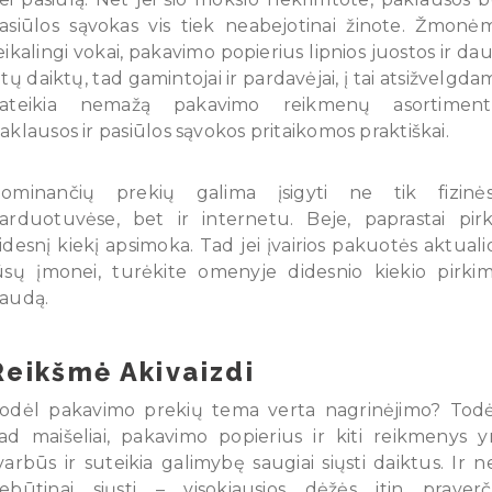
asiūlos sąvokas vis tiek neabejotinai žinote. Žmonė
eikalingi vokai, pakavimo popierius lipnios juostos ir da
itų daiktų, tad gamintojai ir pardavėjai, į tai atsižvelgdam
ateikia nemažą pakavimo reikmenų asortiment
aklausos ir pasiūlos sąvokos pritaikomos praktiškai.
ominančių prekių galima įsigyti ne tik fizinė
arduotuvėse, bet ir internetu. Beje, paprastai pirk
idesnį kiekį apsimoka. Tad jei įvairios pakuotės aktuali
ūsų įmonei, turėkite omenyje didesnio kiekio pirki
audą.
Reikšmė Akivaizdi
odėl pakavimo prekių tema verta nagrinėjimo? Todė
ad maišeliai, pakavimo popierius ir kiti reikmenys y
varbūs ir suteikia galimybę saugiai siųsti daiktus. Ir n
ebūtinai siųsti – visokiausios dėžės itin praverč