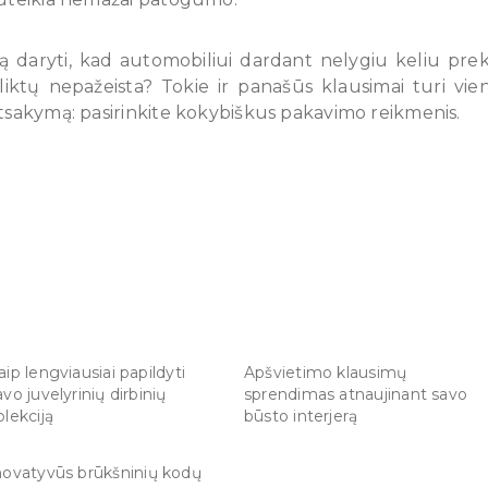
ą daryti, kad automobiliui dardant nelygiu keliu pre
šliktų nepažeista? Tokie ir panašūs klausimai turi vie
tsakymą: pasirinkite kokybiškus pakavimo reikmenis.
aip lengviausiai papildyti
Apšvietimo klausimų
avo juvelyrinių dirbinių
sprendimas atnaujinant savo
olekciją
būsto interjerą
novatyvūs brūkšninių kodų