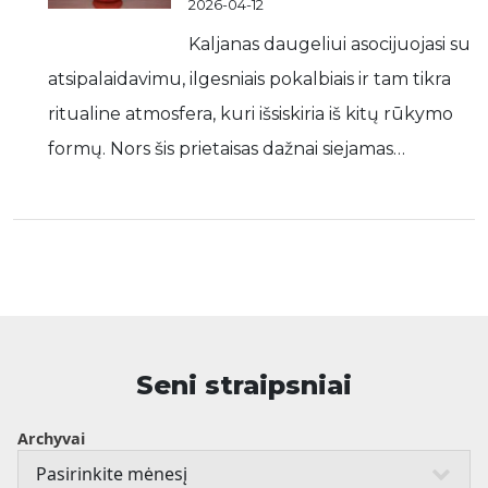
2026-04-12
Kaljanas daugeliui asocijuojasi su
atsipalaidavimu, ilgesniais pokalbiais ir tam tikra
ritualine atmosfera, kuri išsiskiria iš kitų rūkymo
formų. Nors šis prietaisas dažnai siejamas…
Seni straipsniai
Archyvai