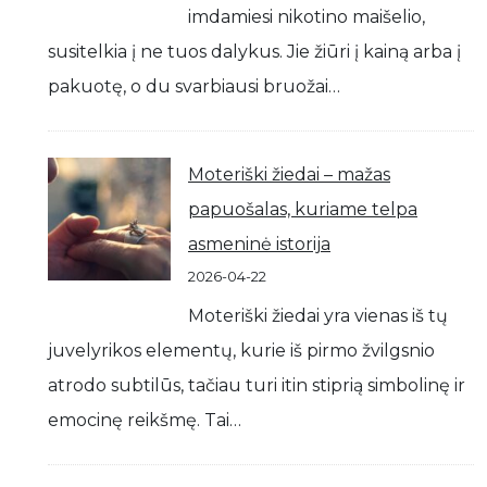
imdamiesi nikotino maišelio,
susitelkia į ne tuos dalykus. Jie žiūri į kainą arba į
pakuotę, o du svarbiausi bruožai…
Moteriški žiedai – mažas
papuošalas, kuriame telpa
asmeninė istorija
2026-04-22
Moteriški žiedai yra vienas iš tų
juvelyrikos elementų, kurie iš pirmo žvilgsnio
atrodo subtilūs, tačiau turi itin stiprią simbolinę ir
emocinę reikšmę. Tai…