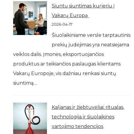
Siuntų siuntimas kurjeriu į
Vakarų Europą
2026-04-17
Šiuolaikiniame versle tarptautinis
prekių judėjimas yra neatsiejama
veiklos dalis. Įmonės, eksportuojančios
produktus ar teikiančios paslaugas klientams
Vakarų Europoje, vis dažniau renkasi siuntų
siuntimą…
Kaljanas ir žiebtuvėliai: ritualas,
technologija ir šiuolaikinės
vartojimo tendencijos