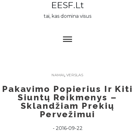
EESF.lt
Skip
to
tai, kas domina visus
content
,
NAMAI
VERSLAS
Pakavimo Popierius Ir Kiti
Siuntų Reikmenys –
Sklandžiam Prekių
Pervežimui
2016-09-22