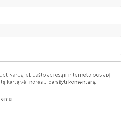
oti vardą, el. pašto adresą ir interneto puslapį,
 kitą kartą vėl norėsiu parašyti komentarą.
email.