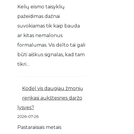
Kelių eismo taisyklių
pažeidimas dažnai
suvokiamas tik kaip bauda
ar kitas nemalonus
formalumas. Vis dėlto tai gali
būti aiškus signalas, kad tam
tikri…
Kodėl vis daugiau žmonių
renkasi aukštesnes daržo
lysves?
2026-07-26
Pastaraisiais metais