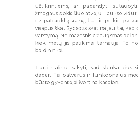
užtikrintiems, ar pabandyti sutaupyt
žmogaus siekis šiuo atveju – aukso viduriu
už patrauklią kainą, bet ir puikiu pat
visapusiškai. Šypsotis skatina jau tai, k
varstymą. Ne mažesnis džiaugsmas aplanko 
kiek metų jis patikimai tarnauja. To nor
baldininkai.
Tikrai galime sakyti, kad slenkančios 
dabar. Tai patvarus ir funkcionalus mo
būsto gyventojai įvertina kasdien.