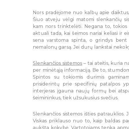
Nors pradėjome nuo kalbų apie daiktus
Šiuo atveju vėlgi matomi slenkančių si
kam nors trinktelėti. Negana to, tokios 
aktuali tada, kai šeimos nariai keliasi i
sena varstoma spinta, o grindys bent š
nemalonų garsą. Jei durų lankstai nekokyb
Slenkančios sistemos
– tai ateitis, kuria 
per minėtąją informaciją. Be to, stumdo
Spintos su tokiomis durimis gaminamo
prisiderintų prie specifinių patalpos 
interjeras įgauna naujų formų bei atspa
šeimininkus, tiek užsukusius svečius.
Slenkančios sistemos išties patrauklios.
Viskas priklauso nuo to, kaip baldas p
aukšta kokybė. Vartotojams tenka apmąst