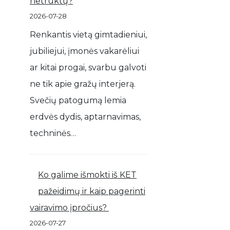
netrūktų?
2026-07-28
Renkantis vietą gimtadieniui,
jubiliejui, įmonės vakarėliui
ar kitai progai, svarbu galvoti
ne tik apie gražų interjerą.
Svečių patogumą lemia
erdvės dydis, aptarnavimas,
techninės…
Ko galime išmokti iš KET
pažeidimų ir kaip pagerinti
vairavimo įpročius?
2026-07-27