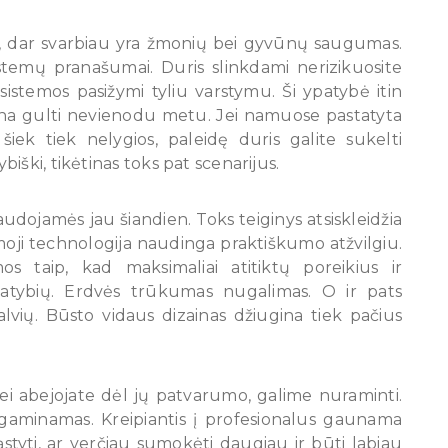
, dar svarbiau yra žmonių bei gyvūnų saugumas.
stemų pranašumai. Duris slinkdami nerizikuosite
sistemos pasižymi tyliu varstymu. Ši ypatybė itin
r eina gulti nevienodu metu. Jei namuose pastatyta
iek tiek nelygios, paleidę duris galite sukelti
iški, tikėtinas toks pat scenarijus.
naudojamės jau šiandien. Toks teiginys atsiskleidžia
moji technologija naudinga praktiškumo atžvilgiu.
s taip, kad maksimaliai atitiktų poreikius ir
ypatybių. Erdvės trūkumas nugalimas. O ir pats
lvių. Būsto vidaus dizainas džiugina tiek pačius
 Jei abejojate dėl jų patvarumo, galime nuraminti.
agaminamas. Kreipiantis į profesionalus gaunama
yti, ar verčiau sumokėti daugiau ir būti labiau