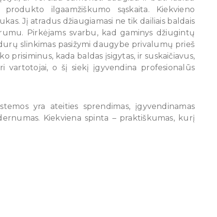
i produkto ilgaamžiškumo sąskaita. Kiekvieno
kas. Jį atradus džiaugiamasi ne tik dailiais baldais
varumu. Pirkėjams svarbu, kad gaminys džiugintų
ad durų slinkimas pasižymi daugybe privalumų prieš
prisiminus, kada baldas įsigytas, ir suskaičiavus,
i vartotojai, o šį siekį įgyvendina profesionalūs
sistemos yra ateities sprendimas, įgyvendinamas
dernumas. Kiekviena spinta – praktiškumas, kurį