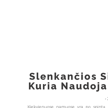
Skip
to
content
Slenkančios Si
Kuria Naudoja
Kiekvienuose namuose yra po spintą 