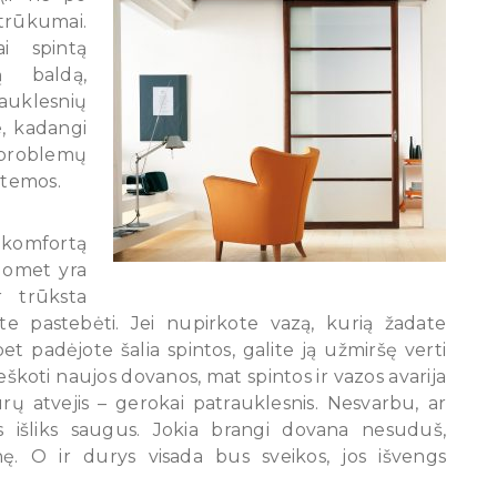
trūkumai.
i spintą
ą baldą,
auklesnių
e, kadangi
 problemų
stemos.
komfortą
suomet yra
 trūksta
 pastebėti. Jei nupirkote vazą, kurią žadate
t padėjote šalia spintos, galite ją užmiršę verti
ieškoti naujos dovanos, mat spintos ir vazos avarija
 atvejis – gerokai patrauklesnis. Nesvarbu, ar
jis išliks saugus. Jokia brangi dovana nesuduš,
nę. O ir durys visada bus sveikos, jos išvengs