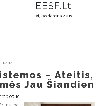
EESF.lt
tai, kas domina visus
NAMAI
stemos – Ateitis,
mės Jau Šiandien
2016-03-16
(ir ne po