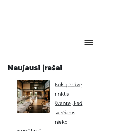
Naujausi įrašai
Kokią erdvę
rinktis
šventei, kad
svečiams
nieko