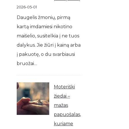
2026-05-01
Daugelis žmonių, pirmą
kartą imdamiesi nikotino
maišelio, susitelkia į ne tuos
dalykus. Jie žiūri į kainą arba
į pakuotę, o du svarbiausi
bruožai…
Moteriški
žiedai –
mažas
papuošalas,
kuriame