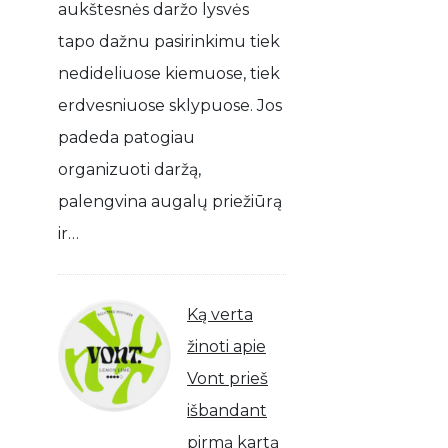
aukštesnės daržo lysvės
tapo dažnu pasirinkimu tiek
nedideliuose kiemuose, tiek
erdvesniuose sklypuose. Jos
padeda patogiau
organizuoti daržą,
palengvina augalų priežiūrą
ir…
Ką verta
žinoti apie
Vont prieš
išbandant
pirmą kartą