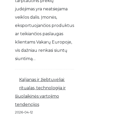
tarptautinis prekių
judėjimas yra neatsiejama
veiklos dalis. Įmonės,
eksportuojančios produktus
ar teikiančios paslaugas
klientams Vakarų Europoje,
vis dažniau renkasi siuntų
siuntimą…
Kaljanas ir žiebtuvėliai:
ritualas, technologija ir
šiuolaikinės vartojimo
tendencijos
2026-04-12