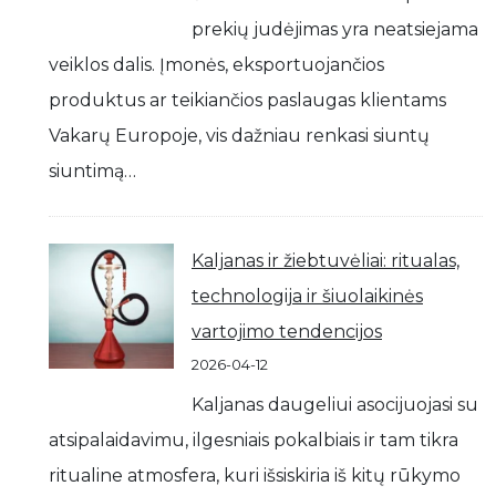
prekių judėjimas yra neatsiejama
veiklos dalis. Įmonės, eksportuojančios
produktus ar teikiančios paslaugas klientams
Vakarų Europoje, vis dažniau renkasi siuntų
siuntimą…
Kaljanas ir žiebtuvėliai: ritualas,
technologija ir šiuolaikinės
vartojimo tendencijos
2026-04-12
Kaljanas daugeliui asocijuojasi su
atsipalaidavimu, ilgesniais pokalbiais ir tam tikra
ritualine atmosfera, kuri išsiskiria iš kitų rūkymo