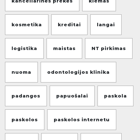
kanceliarinės prekės
kiemas
kosmetika
kreditai
langai
logistika
maistas
NT pirkimas
nuoma
odontologijos klinika
padangos
papuošalai
paskola
paskolos
paskolos internetu