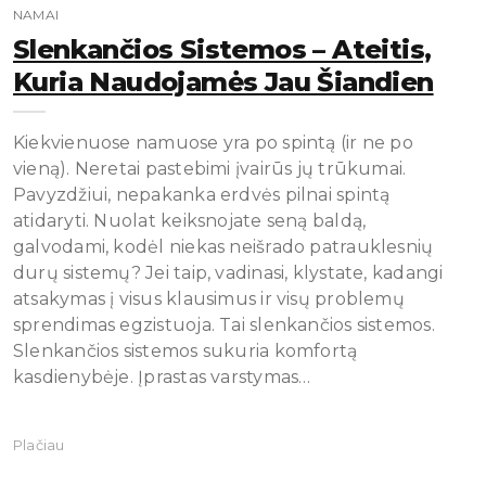
NAMAI
Slenkančios Sistemos – Ateitis,
Kuria Naudojamės Jau Šiandien
Kiekvienuose namuose yra po spintą (ir ne po
vieną). Neretai pastebimi įvairūs jų trūkumai.
Pavyzdžiui, nepakanka erdvės pilnai spintą
atidaryti. Nuolat keiksnojate seną baldą,
galvodami, kodėl niekas neišrado patrauklesnių
durų sistemų? Jei taip, vadinasi, klystate, kadangi
atsakymas į visus klausimus ir visų problemų
sprendimas egzistuoja. Tai slenkančios sistemos.
Slenkančios sistemos sukuria komfortą
kasdienybėje. Įprastas varstymas…
Plačiau