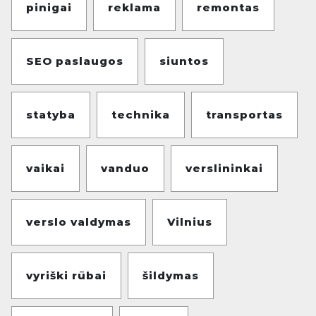
pinigai
reklama
remontas
SEO paslaugos
siuntos
statyba
technika
transportas
vaikai
vanduo
verslininkai
verslo valdymas
Vilnius
vyriški rūbai
šildymas