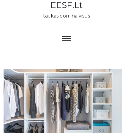
EESF.lt
Skip
to
tai, kas domina visus
content