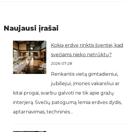
Naujausi įrašai
Kokią erdvę rinktis šventei, kad
svečiams nieko netrūktų?
2026-07-28
Renkantis vietą gimtadieniui,
jubiliejui, įmonės vakarėliui ar
kitai progai, svarbu galvoti ne tik apie gražų
interjerą. Svečių patogumą lemia erdvės dydis,
aptarnavimas, techninės…