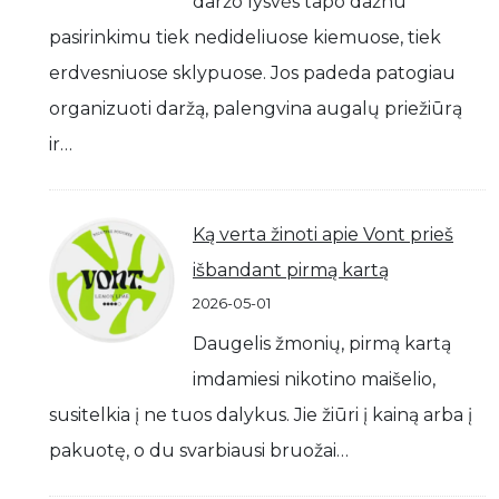
daržo lysvės tapo dažnu
pasirinkimu tiek nedideliuose kiemuose, tiek
erdvesniuose sklypuose. Jos padeda patogiau
organizuoti daržą, palengvina augalų priežiūrą
ir…
Ką verta žinoti apie Vont prieš
išbandant pirmą kartą
2026-05-01
Daugelis žmonių, pirmą kartą
imdamiesi nikotino maišelio,
susitelkia į ne tuos dalykus. Jie žiūri į kainą arba į
pakuotę, o du svarbiausi bruožai…