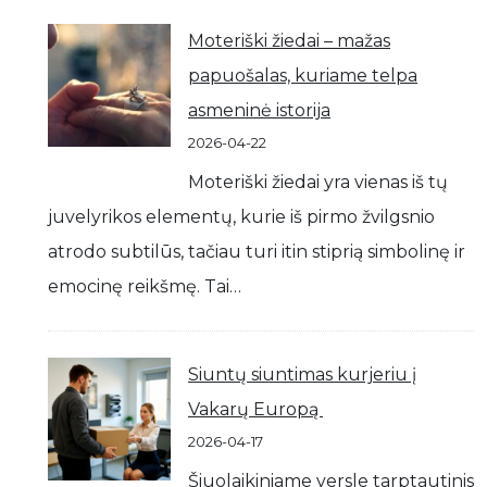
Moteriški žiedai – mažas
papuošalas, kuriame telpa
asmeninė istorija
2026-04-22
Moteriški žiedai yra vienas iš tų
juvelyrikos elementų, kurie iš pirmo žvilgsnio
atrodo subtilūs, tačiau turi itin stiprią simbolinę ir
emocinę reikšmę. Tai…
Siuntų siuntimas kurjeriu į
Vakarų Europą
2026-04-17
Šiuolaikiniame versle tarptautinis