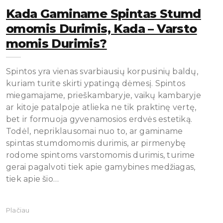
Kada Gaminame Spintas Stumd
Omomis Durimis, Kada – Varsto
Momis Durimis?
Spintos yra vienas svarbiausių korpusinių baldų,
kuriam turite skirti ypatingą dėmesį. Spintos
miegamajame, prieškambaryje, vaikų kambaryje
ar kitoje patalpoje atlieka ne tik praktinę vertę,
bet ir formuoja gyvenamosios erdvės estetiką.
Todėl, nepriklausomai nuo to, ar gaminame
spintas stumdomomis durimis, ar pirmenybę
rodome spintoms varstomomis durimis, turime
gerai pagalvoti tiek apie gamybines medžiagas,
tiek apie šio…
Plačiau