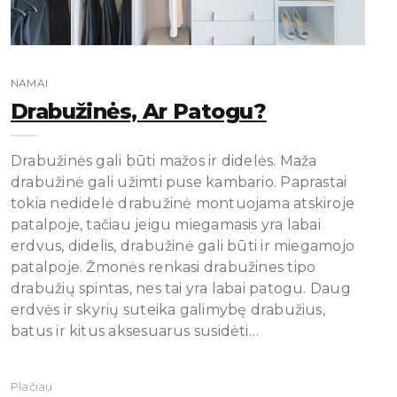
NAMAI
Drabužinės, Ar Patogu?
Drabužinės gali būti mažos ir didelės. Maža
drabužinė gali užimti puse kambario. Paprastai
tokia nedidelė drabužinė montuojama atskiroje
patalpoje, tačiau jeigu miegamasis yra labai
erdvus, didelis, drabužinė gali būti ir miegamojo
patalpoje. Žmonės renkasi drabužines tipo
drabužių spintas, nes tai yra labai patogu. Daug
erdvės ir skyrių suteika galimybę drabužius,
batus ir kitus aksesuarus susidėti…
Plačiau