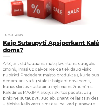
LAISVALAIKIS
Kaip Sutaupyti Apsiperkant Kalė
Doms?
Artėjant didžiausioms metų šventėms daugelis
žmonių imasi už galvos. Reikia tiek daug visko
nupirkti. Pradedant maisto produktais, kurie bus
dedami ant vaišių stalo ir baigiant dovanomis,
kurios skirtos nustebinti mylimiems žmonėms.
Kalėdinės MAXIMA akcijos skirtos padėti Jūsų
piniginei sutaupyti. Juolab, žinant kelias taisykles
– išleisite kelis kartus mažiau nei kad planavote.