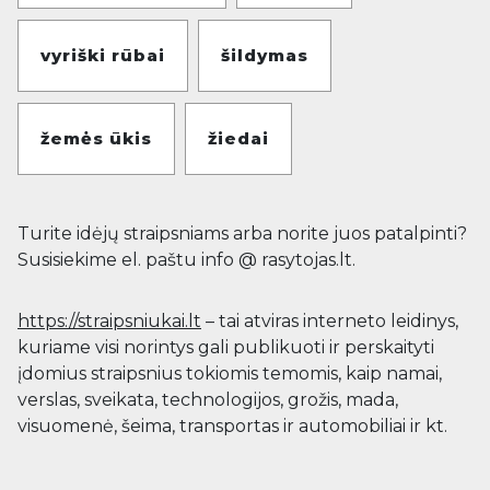
vyriški rūbai
šildymas
žemės ūkis
žiedai
Turite idėjų straipsniams arba norite juos patalpinti?
Susisiekime el. paštu info @ rasytojas.lt.
https://straipsniukai.lt
– tai atviras interneto leidinys,
kuriame visi norintys gali publikuoti ir perskaityti
įdomius straipsnius tokiomis temomis, kaip namai,
verslas, sveikata, technologijos, grožis, mada,
visuomenė, šeima, transportas ir automobiliai ir kt.