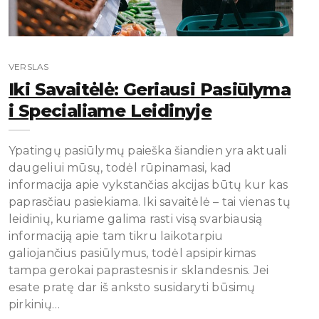
VERSLAS
Iki Savaitėlė: Geriausi Pasiūlyma
I Specialiame Leidinyje
Ypatingų pasiūlymų paieška šiandien yra aktuali
daugeliui mūsų, todėl rūpinamasi, kad
informacija apie vykstančias akcijas būtų kur kas
paprasčiau pasiekiama. Iki savaitėlė – tai vienas tų
leidinių, kuriame galima rasti visą svarbiausią
informaciją apie tam tikru laikotarpiu
galiojančius pasiūlymus, todėl apsipirkimas
tampa gerokai paprastesnis ir sklandesnis. Jei
esate pratę dar iš anksto susidaryti būsimų
pirkinių…