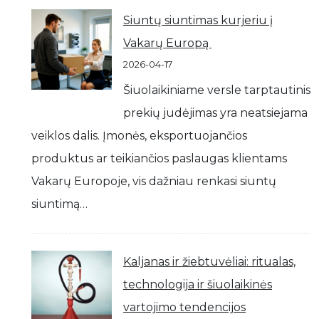
Siuntų siuntimas kurjeriu į
Vakarų Europą
2026-04-17
Šiuolaikiniame versle tarptautinis
prekių judėjimas yra neatsiejama
veiklos dalis. Įmonės, eksportuojančios
produktus ar teikiančios paslaugas klientams
Vakarų Europoje, vis dažniau renkasi siuntų
siuntimą…
Kaljanas ir žiebtuvėliai: ritualas,
technologija ir šiuolaikinės
vartojimo tendencijos