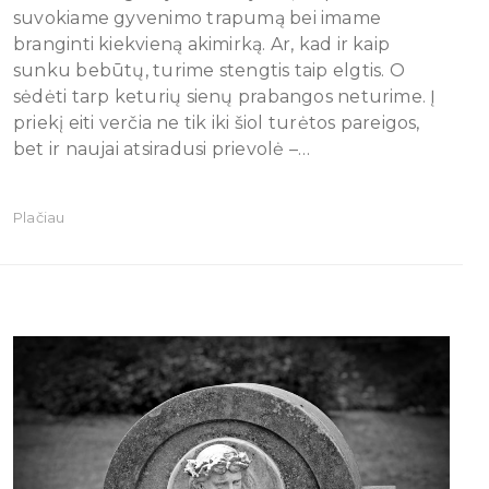
suvokiame gyvenimo trapumą bei imame
branginti kiekvieną akimirką. Ar, kad ir kaip
sunku bebūtų, turime stengtis taip elgtis. O
sėdėti tarp keturių sienų prabangos neturime. Į
priekį eiti verčia ne tik iki šiol turėtos pareigos,
bet ir naujai atsiradusi prievolė –…
Plačiau