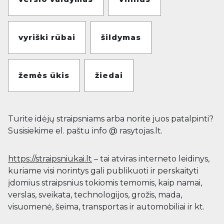
vyriški rūbai
šildymas
žemės ūkis
žiedai
Turite idėjų straipsniams arba norite juos patalpinti?
Susisiekime el. paštu info @ rasytojas.lt.
https://straipsniukai.lt
– tai atviras interneto leidinys,
kuriame visi norintys gali publikuoti ir perskaityti
įdomius straipsnius tokiomis temomis, kaip namai,
verslas, sveikata, technologijos, grožis, mada,
visuomenė, šeima, transportas ir automobiliai ir kt.