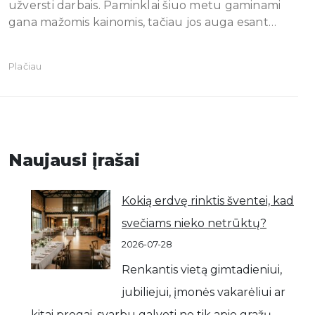
užversti darbais. Paminklai šiuo metu gaminami
gana mažomis kainomis, tačiau jos auga esant…
Plačiau
Naujausi įrašai
Kokią erdvę rinktis šventei, kad
svečiams nieko netrūktų?
2026-07-28
Renkantis vietą gimtadieniui,
jubiliejui, įmonės vakarėliui ar
kitai progai, svarbu galvoti ne tik apie gražų