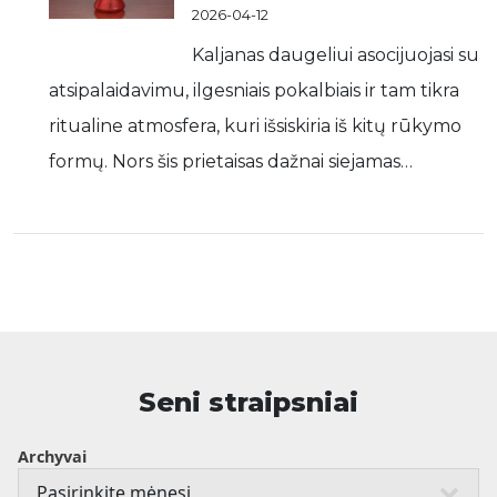
2026-04-12
Kaljanas daugeliui asocijuojasi su
atsipalaidavimu, ilgesniais pokalbiais ir tam tikra
ritualine atmosfera, kuri išsiskiria iš kitų rūkymo
formų. Nors šis prietaisas dažnai siejamas…
Seni straipsniai
Archyvai