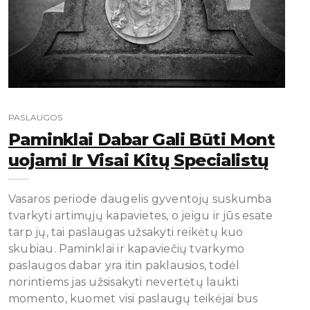
PASLAUGOS
Paminklai Dabar Gali Būti Mont
Uojami Ir Visai Kitų Specialistų
Vasaros periode daugelis gyventojų suskumba
tvarkyti artimųjų kapavietes, o jeigu ir jūs esate
tarp jų, tai paslaugas užsakyti reikėtų kuo
skubiau. Paminklai ir kapaviečių tvarkymo
paslaugos dabar yra itin paklausios, todėl
norintiems jas užsisakyti nevertėtų laukti
momento, kuomet visi paslaugų teikėjai bus