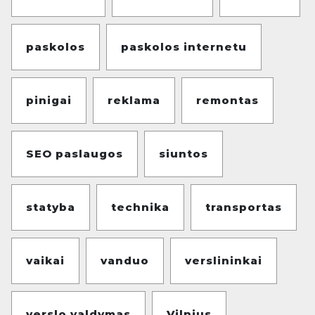
paskolos
paskolos internetu
pinigai
reklama
remontas
SEO paslaugos
siuntos
statyba
technika
transportas
vaikai
vanduo
verslininkai
verslo valdymas
Vilnius