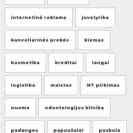
internetinė reklama
juvelyrika
kanceliarinės prekės
kiemas
kosmetika
kreditai
langai
logistika
maistas
NT pirkimas
nuoma
odontologijos klinika
padangos
papuošalai
paskola