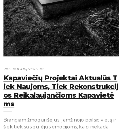
,
PASLAUGOS
VERSLAS
Kapaviečių Projektai Aktualūs T
Iek Naujoms, Tiek Rekonstrukcij
Os Reikalaujančioms Kapavietė
Ms
Brangiam žmogui išėjus į amžinojo poilsio vietą ir
šiek tiek susigulėjus emocijoms, kaip niekada