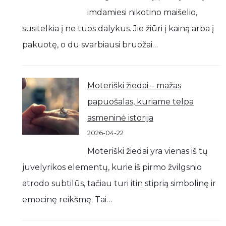
imdamiesi nikotino maišelio,
susitelkia į ne tuos dalykus. Jie žiūri į kainą arba į
pakuotę, o du svarbiausi bruožai…
Moteriški žiedai – mažas
papuošalas, kuriame telpa
asmeninė istorija
2026-04-22
Moteriški žiedai yra vienas iš tų
juvelyrikos elementų, kurie iš pirmo žvilgsnio
atrodo subtilūs, tačiau turi itin stiprią simbolinę ir
emocinę reikšmę. Tai…