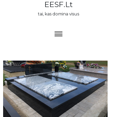
EESF.lt
Skip
to
tai, kas domina visus
content