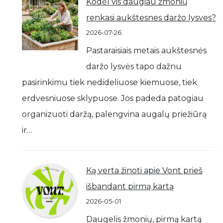
Kodėl vis daugiau žmonių
renkasi aukštesnes daržo lysves?
2026-07-26
Pastaraisiais metais aukštesnės
daržo lysvės tapo dažnu
pasirinkimu tiek nedideliuose kiemuose, tiek
erdvesniuose sklypuose. Jos padeda patogiau
organizuoti daržą, palengvina augalų priežiūrą
ir…
Ką verta žinoti apie Vont prieš
išbandant pirmą kartą
2026-05-01
Daugelis žmonių, pirmą kartą