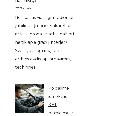
netrūktų?
2026-07-28
Renkantis vietą gimtadieniui,
jubiliejui, įmonės vakarėliui
ar kitai progai, svarbu galvoti
ne tik apie gražų interjerą.
Svečių patogumą lemia
erdvės dydis, aptarnavimas,
techninės…
Ko galime
išmokti iš
KET
pažeidimų ir