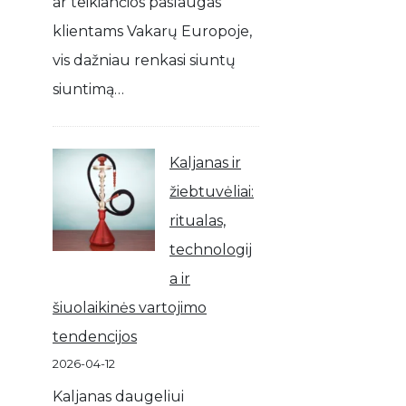
ar teikiančios paslaugas
klientams Vakarų Europoje,
vis dažniau renkasi siuntų
siuntimą…
Kaljanas ir
žiebtuvėliai:
ritualas,
technologij
a ir
šiuolaikinės vartojimo
tendencijos
2026-04-12
Kaljanas daugeliui