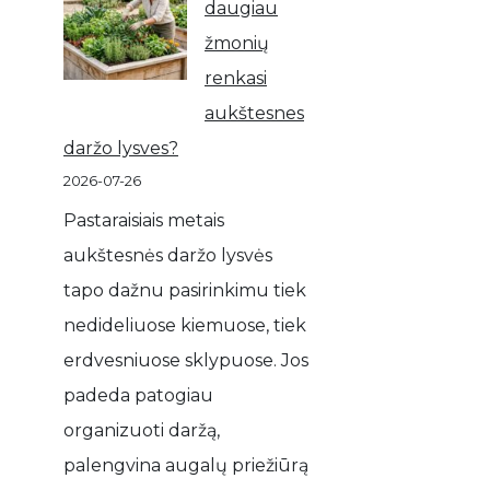
daugiau
žmonių
renkasi
aukštesnes
daržo lysves?
2026-07-26
Pastaraisiais metais
aukštesnės daržo lysvės
tapo dažnu pasirinkimu tiek
nedideliuose kiemuose, tiek
erdvesniuose sklypuose. Jos
padeda patogiau
organizuoti daržą,
palengvina augalų priežiūrą