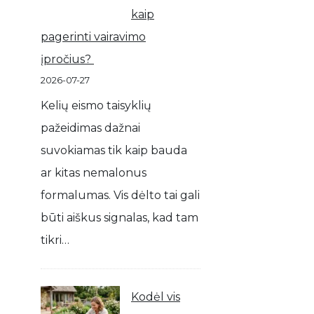
kaip
pagerinti vairavimo
įpročius?
2026-07-27
Kelių eismo taisyklių
pažeidimas dažnai
suvokiamas tik kaip bauda
ar kitas nemalonus
formalumas. Vis dėlto tai gali
būti aiškus signalas, kad tam
tikri…
Kodėl vis