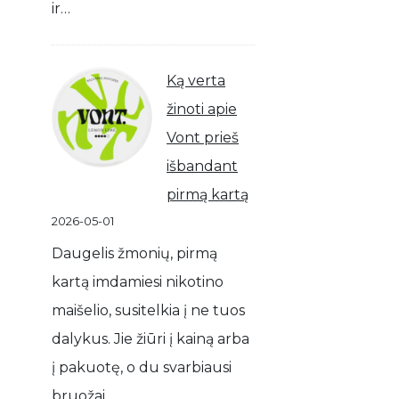
ir…
Ką verta
žinoti apie
Vont prieš
išbandant
pirmą kartą
2026-05-01
Daugelis žmonių, pirmą
kartą imdamiesi nikotino
maišelio, susitelkia į ne tuos
dalykus. Jie žiūri į kainą arba
į pakuotę, o du svarbiausi
bruožai…