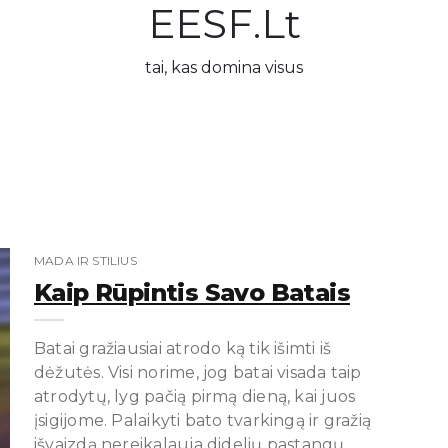
EESF.lt
tai, kas domina visus
MADA IR STILIUS
Kaip Rūpintis Savo Batais
Batai gražiausiai atrodo ką tik išimti iš
dėžutės. Visi norime, jog batai visada taip
atrodytų, lyg pačią pirmą dieną, kai juos
įsigijome. Palaikyti bato tvarkingą ir gražią
išvaizdą nereikalauja didelių pastangų.