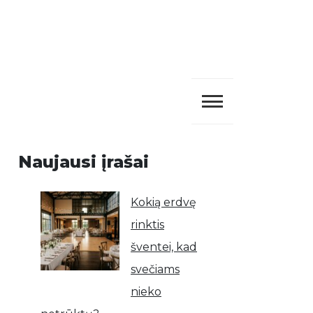
Naujausi įrašai
Kokią erdvę
rinktis
šventei, kad
svečiams
nieko