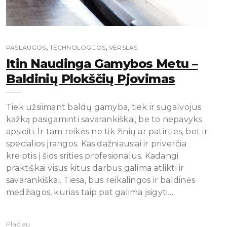
,
,
PASLAUGOS
TECHNOLOGIJOS
VERSLAS
Itin Naudinga Gamybos Metu –
Baldinių Plokščių Pjovimas
Tiek užsiimant baldų gamyba, tiek ir sugalvojus
kažką pasigaminti savarankiškai, be to nepavyks
apsieiti. Ir tam reikės ne tik žinių ar patirties, bet ir
specialios įrangos. Kas dažniausiai ir priverčia
kreiptis į šios srities profesionalus. Kadangi
praktiškai visus kitus darbus galima atlikti ir
savarankiškai. Tiesa, bus reikalingos ir baldinės
medžiagos, kurias taip pat galima įsigyti…
Plačiau