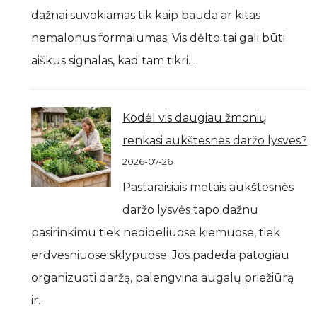
dažnai suvokiamas tik kaip bauda ar kitas
nemalonus formalumas. Vis dėlto tai gali būti
aiškus signalas, kad tam tikri…
Kodėl vis daugiau žmonių
renkasi aukštesnes daržo lysves?
2026-07-26
Pastaraisiais metais aukštesnės
daržo lysvės tapo dažnu
pasirinkimu tiek nedideliuose kiemuose, tiek
erdvesniuose sklypuose. Jos padeda patogiau
organizuoti daržą, palengvina augalų priežiūrą
ir…