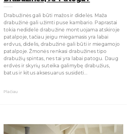
Drabužinės gali būti mažos ir didelės. Maža
drabužinė gali užimti puse kambario. Paprastai
tokia nedidelė drabužinė montuojama atskiroje
patalpoje, tačiau jeigu miegamasis yra labai
erdvus, didelis, drabužinė gali būti ir miegamojo
patalpoje. Žmonės renkasi drabužines tipo
drabužių spintas, nes tai yra labai patogu. Daug
erdvės ir skyrių suteika galimybę drabužius,
batus ir kitus aksesuarus susidėti…
Plačiau