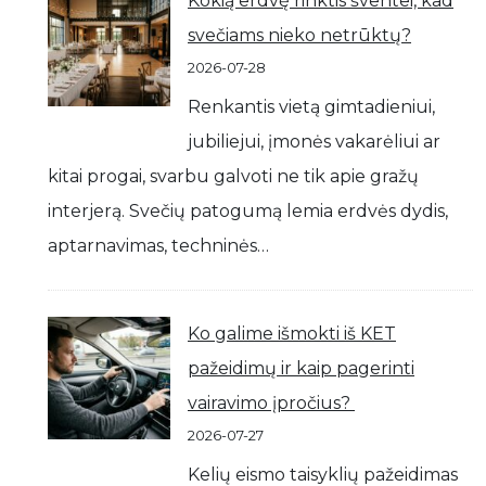
Kokią erdvę rinktis šventei, kad
svečiams nieko netrūktų?
2026-07-28
Renkantis vietą gimtadieniui,
jubiliejui, įmonės vakarėliui ar
kitai progai, svarbu galvoti ne tik apie gražų
interjerą. Svečių patogumą lemia erdvės dydis,
aptarnavimas, techninės…
Ko galime išmokti iš KET
pažeidimų ir kaip pagerinti
vairavimo įpročius?
2026-07-27
Kelių eismo taisyklių pažeidimas