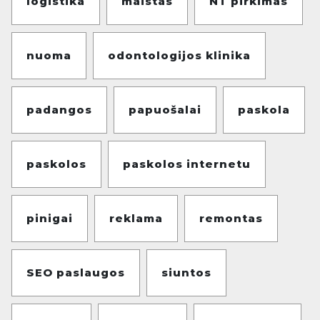
logistika
maistas
NT pirkimas
nuoma
odontologijos klinika
padangos
papuošalai
paskola
paskolos
paskolos internetu
pinigai
reklama
remontas
SEO paslaugos
siuntos