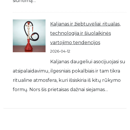
siuntimą…
Kaljanas ir žiebtuvėliai: ritualas,
technologija ir šiuolaikinės
vartojimo tendencijos
2026-04-12
Kaljanas daugeliui asocijuojasi su
atsipalaidavimu, ilgesniais pokalbiais ir tam tikra
ritualine atmosfera, kuri išsiskiria iš kitų rūkymo
formų. Nors šis prietaisas dažnai siejamas…