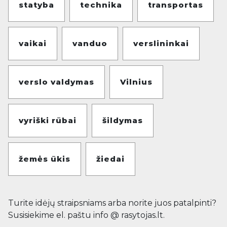
statyba
technika
transportas
vaikai
vanduo
verslininkai
verslo valdymas
Vilnius
vyriški rūbai
šildymas
žemės ūkis
žiedai
Turite idėjų straipsniams arba norite juos patalpinti?
Susisiekime el. paštu info @ rasytojas.lt.