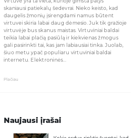
Virtuvė yra ta vieta, kurioje gimsta patys
skaniausi patiekalų šedevrai. Nieko keisto, kad
daugelis žmonių įsirengdami namus būtent
virtuvei skiria labai daug dėmesio. Juk tik gražioje
virtuvėje bus skanus maistas. Virtuviniai baldai
teikia labai plačią pasiūlą ir kiekvienas žmogus
gali pasirinkti tai, kas jam labiausiai tinka. Juolab,
šiuo metu ypač populiaru virtuviniai baldai
internetu. Elektroninės…
Plačiau
Naujausi įrašai