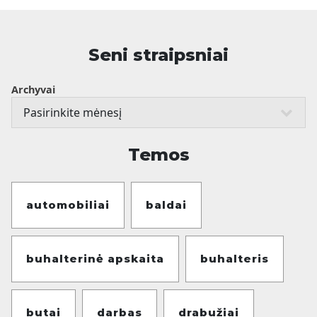
Seni straipsniai
Archyvai
Temos
automobiliai
baldai
buhalterinė apskaita
buhalteris
butai
darbas
drabužiai