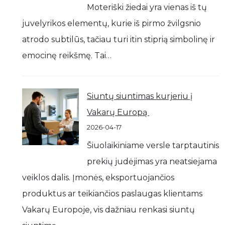
Moteriški žiedai yra vienas iš tų
juvelyrikos elementų, kurie iš pirmo žvilgsnio
atrodo subtilūs, tačiau turi itin stiprią simbolinę ir
emocinę reikšmę. Tai…
Siuntų siuntimas kurjeriu į
Vakarų Europą
2026-04-17
Šiuolaikiniame versle tarptautinis
prekių judėjimas yra neatsiejama
veiklos dalis. Įmonės, eksportuojančios
produktus ar teikiančios paslaugas klientams
Vakarų Europoje, vis dažniau renkasi siuntų