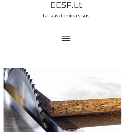
EESF.lt
Skip
to
tai, kas domina visus
content