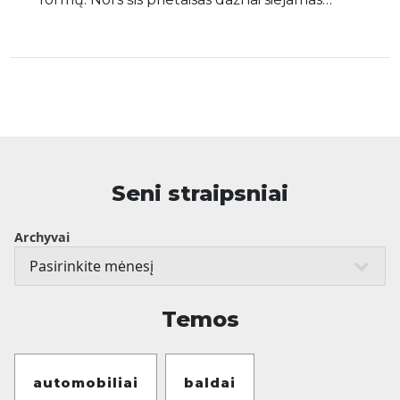
Seni straipsniai
Archyvai
Temos
automobiliai
baldai