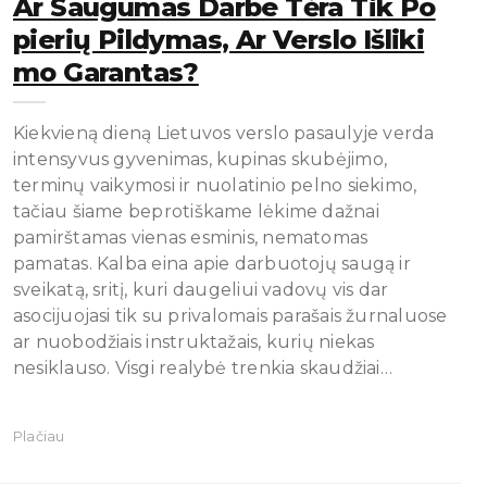
Ar Saugumas Darbe Tėra Tik Po
Pierių Pildymas, Ar Verslo Išliki
Mo Garantas?
Kiekvieną dieną Lietuvos verslo pasaulyje verda
intensyvus gyvenimas, kupinas skubėjimo,
terminų vaikymosi ir nuolatinio pelno siekimo,
tačiau šiame beprotiškame lėkime dažnai
pamirštamas vienas esminis, nematomas
pamatas. Kalba eina apie darbuotojų saugą ir
sveikatą, sritį, kuri daugeliui vadovų vis dar
asocijuojasi tik su privalomais parašais žurnaluose
ar nuobodžiais instruktažais, kurių niekas
nesiklauso. Visgi realybė trenkia skaudžiai…
Plačiau