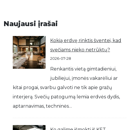
Naujausi įrašai
Kokią erdvę rinktis šventei, kad
svečiams nieko netrūktų?
2026-07-28
Renkantis vietą gimtadieniui,
jubiliejui, įmonės vakarėliui ar
kitai progai, svarbu galvoti ne tik apie gražų
interjerą. Svečių patogumą lemia erdvės dydis,
aptarnavimas, techninės…
Ko galime išmokti iš KET