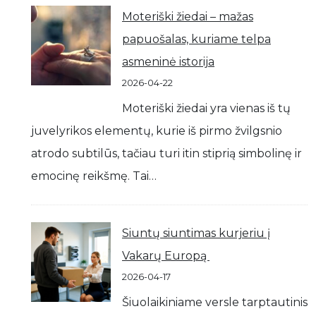
Moteriški žiedai – mažas
papuošalas, kuriame telpa
asmeninė istorija
2026-04-22
Moteriški žiedai yra vienas iš tų
juvelyrikos elementų, kurie iš pirmo žvilgsnio
atrodo subtilūs, tačiau turi itin stiprią simbolinę ir
emocinę reikšmę. Tai…
Siuntų siuntimas kurjeriu į
Vakarų Europą
2026-04-17
Šiuolaikiniame versle tarptautinis