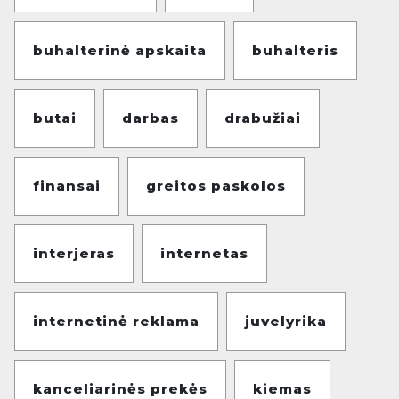
buhalterinė apskaita
buhalteris
butai
darbas
drabužiai
finansai
greitos paskolos
interjeras
internetas
internetinė reklama
juvelyrika
kanceliarinės prekės
kiemas