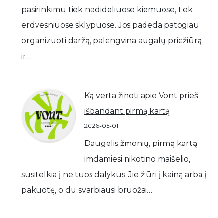
pasirinkimu tiek nedideliuose kiemuose, tiek
erdvesniuose sklypuose. Jos padeda patogiau
organizuoti daržą, palengvina augalų priežiūrą
ir…
Ką verta žinoti apie Vont prieš
išbandant pirmą kartą
2026-05-01
Daugelis žmonių, pirmą kartą
imdamiesi nikotino maišelio,
susitelkia į ne tuos dalykus. Jie žiūri į kainą arba į
pakuotę, o du svarbiausi bruožai…