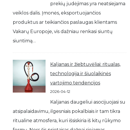
prekių judėjimas yra neatsiejama
veiklos dalis. Įmonės, eksportuojančios
produktus ar teikiančios paslaugas klientams
Vakarų Europoje, vis dažniau renkasi siuntų
siuntimą…
Kaljanas ir žiebtuvėliai: ritualas,
technologija ir šiuolaikinės
vartojimo tendencijos
2026-04-12
Kaljanas daugeliui asocijuojasi su
atsipalaidavimu, ilgesniais pokalbiais ir tam tikra
ritualine atmosfera, kuri išsiskiria iš kitų rūkymo
formų. Nors šis prietaisas dažnai siejamas…