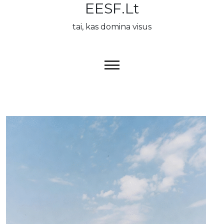
EESF.lt
Skip
to
tai, kas domina visus
content