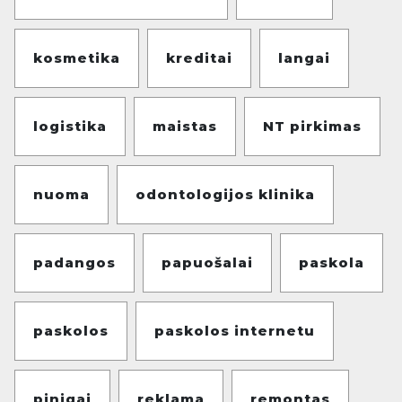
kosmetika
kreditai
langai
logistika
maistas
NT pirkimas
nuoma
odontologijos klinika
padangos
papuošalai
paskola
paskolos
paskolos internetu
pinigai
reklama
remontas