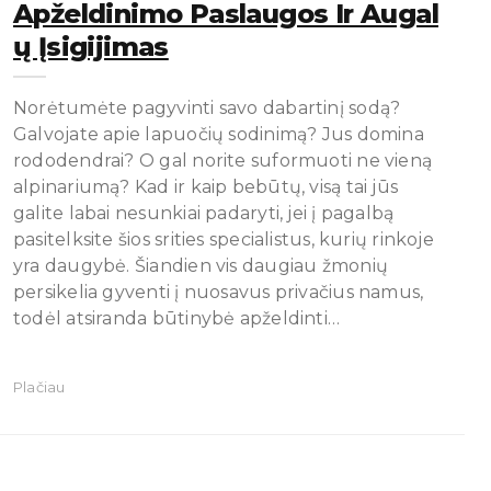
Apželdinimo Paslaugos Ir Augal
Ų Įsigijimas
Norėtumėte pagyvinti savo dabartinį sodą?
Galvojate apie lapuočių sodinimą? Jus domina
rododendrai? O gal norite suformuoti ne vieną
alpinariumą? Kad ir kaip bebūtų, visą tai jūs
galite labai nesunkiai padaryti, jei į pagalbą
pasitelksite šios srities specialistus, kurių rinkoje
yra daugybė. Šiandien vis daugiau žmonių
persikelia gyventi į nuosavus privačius namus,
todėl atsiranda būtinybė apželdinti…
Plačiau