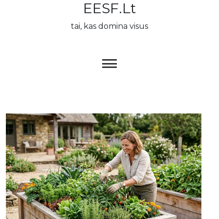
EESF.lt
Skip
to
tai, kas domina visus
content