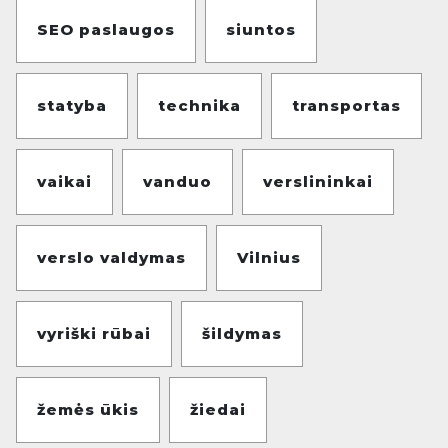
SEO paslaugos
siuntos
statyba
technika
transportas
vaikai
vanduo
verslininkai
verslo valdymas
Vilnius
vyriški rūbai
šildymas
žemės ūkis
žiedai