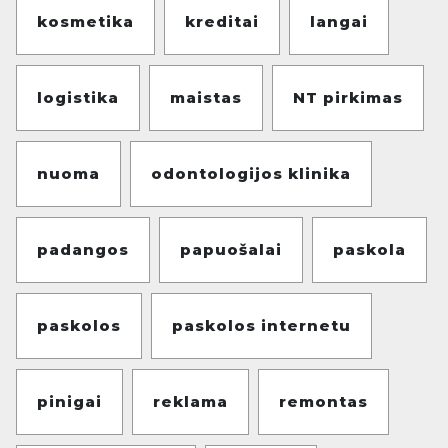
kosmetika
kreditai
langai
logistika
maistas
NT pirkimas
nuoma
odontologijos klinika
padangos
papuošalai
paskola
paskolos
paskolos internetu
pinigai
reklama
remontas