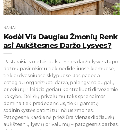
NAMAI
Kodėl Vis Daugiau Žmonių Renk
Asi Aukštesnes Daržo Lysves?
Pastaraisiais metais aukštesnės daržo lysvės tapo
dažnu pasirinkimu tiek nedideliuose kiemuose,
tiek erdvesniuose sklypuose. Jos padeda
patogiau organizuoti daržą, palengvina augalų
priežiūrą ir leidžia geriau kontroliuoti dirvožemio
kokybę. Dėl šių privalumų toks sprendimas
domina tiek pradedančius, tiek ilgametę
sodininkystės patirtį turinčius žmones.
Patogesnė kasdienė priežiūra Vienas didžiausių
aukštesnių lysvių privalumų – patogesnis darbas.