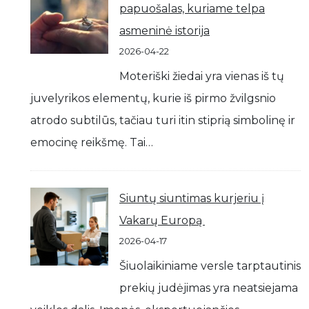
papuošalas, kuriame telpa
asmeninė istorija
2026-04-22
Moteriški žiedai yra vienas iš tų
juvelyrikos elementų, kurie iš pirmo žvilgsnio
atrodo subtilūs, tačiau turi itin stiprią simbolinę ir
emocinę reikšmę. Tai…
Siuntų siuntimas kurjeriu į
Vakarų Europą
2026-04-17
Šiuolaikiniame versle tarptautinis
prekių judėjimas yra neatsiejama