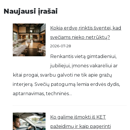
Naujausi įrašai
Kokią erdvę rinktis šventei, kad
svečiams nieko netrūktų?
2026-07-28
Renkantis vietą gimtadieniui,
jubiliejui, įmonės vakarėliui ar
kitai progai, svarbu galvoti ne tik apie gražų
interjerą. Svečių patogumą lemia erdvės dydis,
aptarnavimas, techninės…
Ko galime išmokti iš KET
pažeidimų ir kaip pagerinti