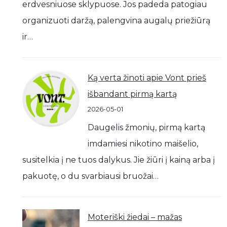
erdvesniuose sklypuose. Jos padeda patogiau
organizuoti daržą, palengvina augalų priežiūrą
ir…
Ką verta žinoti apie Vont prieš
išbandant pirmą kartą
2026-05-01
Daugelis žmonių, pirmą kartą
imdamiesi nikotino maišelio,
susitelkia į ne tuos dalykus. Jie žiūri į kainą arba į
pakuotę, o du svarbiausi bruožai…
Moteriški žiedai – mažas