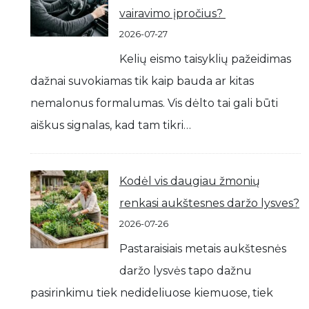
vairavimo įpročius?
2026-07-27
Kelių eismo taisyklių pažeidimas
dažnai suvokiamas tik kaip bauda ar kitas
nemalonus formalumas. Vis dėlto tai gali būti
aiškus signalas, kad tam tikri…
Kodėl vis daugiau žmonių
renkasi aukštesnes daržo lysves?
2026-07-26
Pastaraisiais metais aukštesnės
daržo lysvės tapo dažnu
pasirinkimu tiek nedideliuose kiemuose, tiek