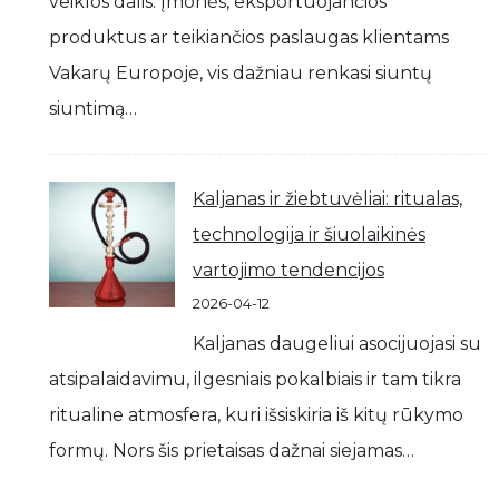
veiklos dalis. Įmonės, eksportuojančios
produktus ar teikiančios paslaugas klientams
Vakarų Europoje, vis dažniau renkasi siuntų
siuntimą…
Kaljanas ir žiebtuvėliai: ritualas,
technologija ir šiuolaikinės
vartojimo tendencijos
2026-04-12
Kaljanas daugeliui asocijuojasi su
atsipalaidavimu, ilgesniais pokalbiais ir tam tikra
ritualine atmosfera, kuri išsiskiria iš kitų rūkymo
formų. Nors šis prietaisas dažnai siejamas…