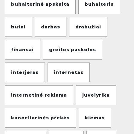
buhalterinė apskaita
buhalteris
butai
darbas
drabužiai
finansai
greitos paskolos
interjeras
internetas
internetinė reklama
juvelyrika
kanceliarinės prekės
kiemas