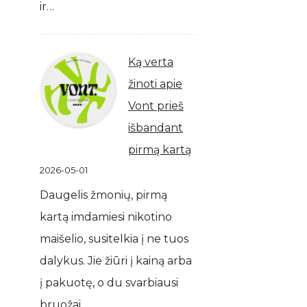
ir…
Ką verta
žinoti apie
Vont prieš
išbandant
pirmą kartą
2026-05-01
Daugelis žmonių, pirmą
kartą imdamiesi nikotino
maišelio, susitelkia į ne tuos
dalykus. Jie žiūri į kainą arba
į pakuotę, o du svarbiausi
bruožai…