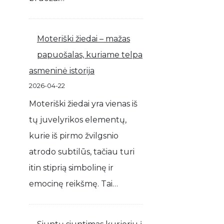
Moteriški žiedai – mažas
papuošalas, kuriame telpa
asmeninė istorija
2026-04-22
Moteriški žiedai yra vienas iš
tų juvelyrikos elementų,
kurie iš pirmo žvilgsnio
atrodo subtilūs, tačiau turi
itin stiprią simbolinę ir
emocinę reikšmę. Tai…