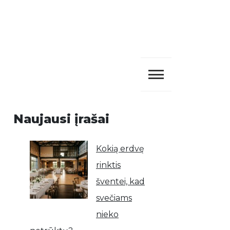
Naujausi įrašai
Kokią erdvę
rinktis
šventei, kad
svečiams
nieko