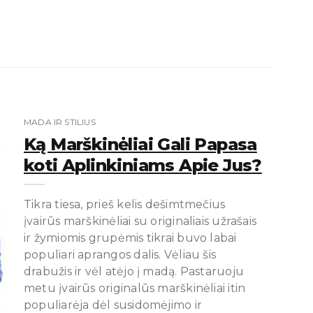
MADA IR STILIUS
Ką Marškinėliai Gali Papasa
Koti Aplinkiniams Apie Jus?
Tikra tiesa, prieš kelis dešimtmečius
įvairūs marškinėliai su originaliais užrašais
ir žymiomis grupėmis tikrai buvo labai
populiari aprangos dalis. Vėliau šis
drabužis ir vėl atėjo į madą. Pastaruoju
metu įvairūs originalūs marškinėliai itin
populiarėja dėl susidomėjimo ir