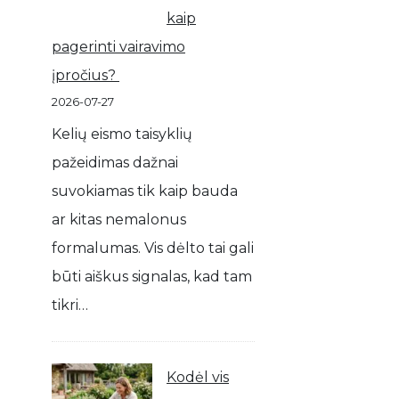
kaip
pagerinti vairavimo
įpročius?
2026-07-27
Kelių eismo taisyklių
pažeidimas dažnai
suvokiamas tik kaip bauda
ar kitas nemalonus
formalumas. Vis dėlto tai gali
būti aiškus signalas, kad tam
tikri…
Kodėl vis