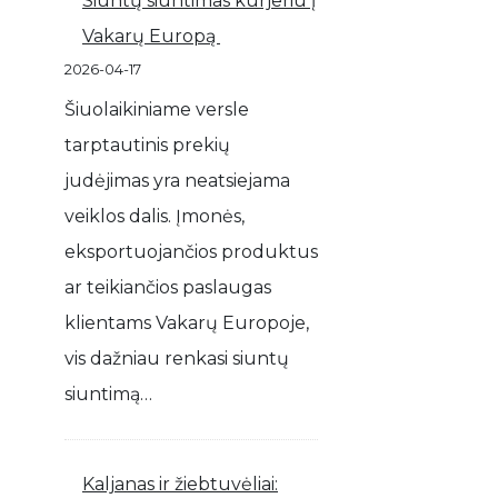
Siuntų siuntimas kurjeriu į
Vakarų Europą
2026-04-17
Šiuolaikiniame versle
tarptautinis prekių
judėjimas yra neatsiejama
veiklos dalis. Įmonės,
eksportuojančios produktus
ar teikiančios paslaugas
klientams Vakarų Europoje,
vis dažniau renkasi siuntų
siuntimą…
Kaljanas ir žiebtuvėliai: