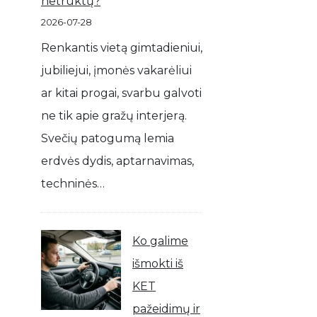
netrūktų?
2026-07-28
Renkantis vietą gimtadieniui,
jubiliejui, įmonės vakarėliui
ar kitai progai, svarbu galvoti
ne tik apie gražų interjerą.
Svečių patogumą lemia
erdvės dydis, aptarnavimas,
techninės…
Ko galime
išmokti iš
KET
pažeidimų ir