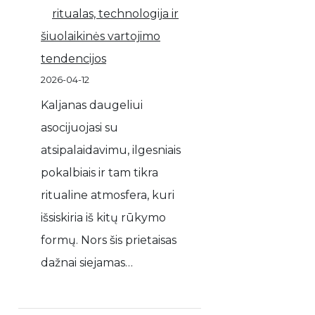
ritualas, technologija ir
šiuolaikinės vartojimo
tendencijos
2026-04-12
Kaljanas daugeliui
asocijuojasi su
atsipalaidavimu, ilgesniais
pokalbiais ir tam tikra
ritualine atmosfera, kuri
išsiskiria iš kitų rūkymo
formų. Nors šis prietaisas
dažnai siejamas…