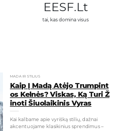
EESF.lt
tai, kas domina visus
MADA IR STILIUS
Kaip Į Madą Atėjo Trumpint
Os Kelnės? Viskas, Ką Turi Ž
Inoti Šiuolaikinis Vyras
Kai kalbame apie vyrišką stilių, dažnai
akcentuojame klasikinius sprendimus –