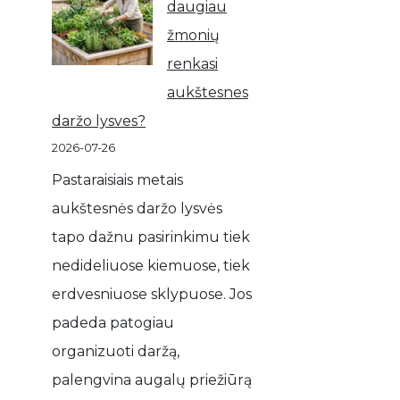
daugiau
žmonių
renkasi
aukštesnes
daržo lysves?
2026-07-26
Pastaraisiais metais
aukštesnės daržo lysvės
tapo dažnu pasirinkimu tiek
nedideliuose kiemuose, tiek
erdvesniuose sklypuose. Jos
padeda patogiau
organizuoti daržą,
palengvina augalų priežiūrą