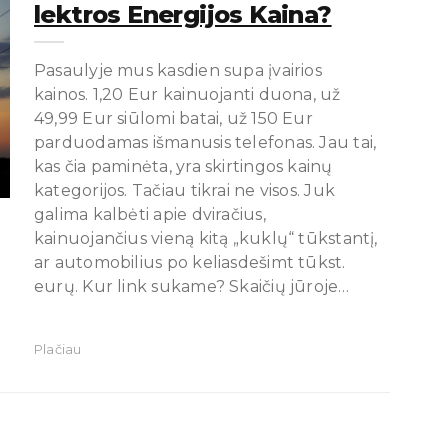
Lektros Energijos Kaina?
Pasaulyje mus kasdien supa įvairios
kainos. 1,20 Eur kainuojanti duona, už
49,99 Eur siūlomi batai, už 150 Eur
parduodamas išmanusis telefonas. Jau tai,
kas čia paminėta, yra skirtingos kainų
kategorijos. Tačiau tikrai ne visos. Juk
galima kalbėti apie dviračius,
kainuojančius vieną kitą „kuklų“ tūkstantį,
ar automobilius po keliasdešimt tūkst.
eurų. Kur link sukame? Skaičių jūroje…
Plačiau