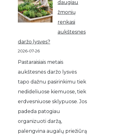
daugiau
žmonių
renkasi
aukštesnes
daržo lysves?
2026-07-26
Pastaraisiais metais
aukštesnės daržo lysvės
tapo dažnu pasirinkimu tiek
nedideliuose kiemuose, tiek
erdvesniuose sklypuose. Jos
padeda patogiau
organizuoti daržą,
palengvina augalų priežiūrą