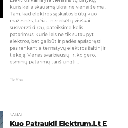
Elektros kaina yra vienas iš tų dalykų,
kuris kelia skausmą tikrai ne vienai šeimai.
Tam, kad elektros sąskaitos būtų kuo
mažesnės, tačiau nereikėtų visiškai
susiveržti diržų, pateiksime kelis
patarimus, kurie leis ne tik sutaupyti
elektros, bet galbūt ir padės apsispręsti
pasirenkant alternatyvų elektros šaltinį ir
tiekėją. Vienas svarbiausių, ir, ko gero,
esminių patarimų tai išjungti…
Plačiau
NAMAI
Kuo Patraukli Elektrum.lt E