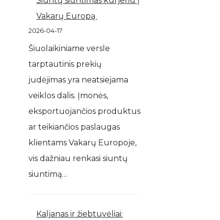
Siuntų siuntimas kurjeriu į
Vakarų Europą
2026-04-17
Šiuolaikiniame versle
tarptautinis prekių
judėjimas yra neatsiejama
veiklos dalis. Įmonės,
eksportuojančios produktus
ar teikiančios paslaugas
klientams Vakarų Europoje,
vis dažniau renkasi siuntų
siuntimą…
Kaljanas ir žiebtuvėliai: