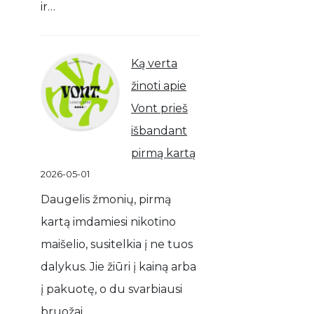
ir…
Ką verta
žinoti apie
Vont prieš
išbandant
pirmą kartą
2026-05-01
Daugelis žmonių, pirmą
kartą imdamiesi nikotino
maišelio, susitelkia į ne tuos
dalykus. Jie žiūri į kainą arba
į pakuotę, o du svarbiausi
bruožai…