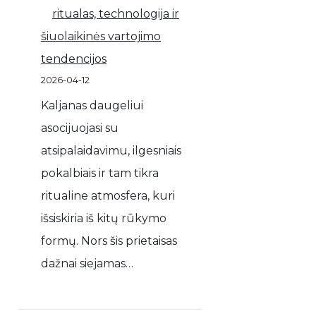
ritualas, technologija ir
šiuolaikinės vartojimo
tendencijos
2026-04-12
Kaljanas daugeliui
asocijuojasi su
atsipalaidavimu, ilgesniais
pokalbiais ir tam tikra
ritualine atmosfera, kuri
išsiskiria iš kitų rūkymo
formų. Nors šis prietaisas
dažnai siejamas…