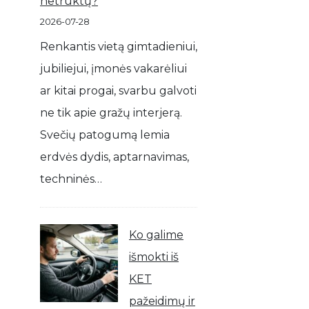
netrūktų?
2026-07-28
Renkantis vietą gimtadieniui,
jubiliejui, įmonės vakarėliui
ar kitai progai, svarbu galvoti
ne tik apie gražų interjerą.
Svečių patogumą lemia
erdvės dydis, aptarnavimas,
techninės…
Ko galime
išmokti iš
KET
pažeidimų ir