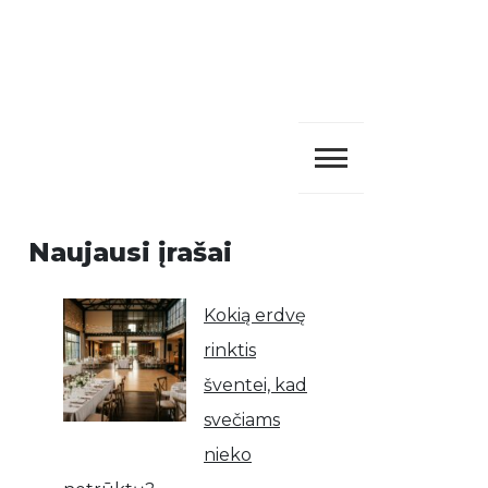
Naujausi įrašai
Kokią erdvę
rinktis
šventei, kad
svečiams
nieko