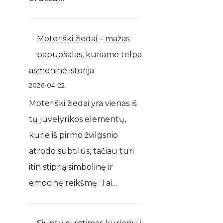
Moteriški žiedai – mažas
papuošalas, kuriame telpa
asmeninė istorija
2026-04-22
Moteriški žiedai yra vienas iš
tų juvelyrikos elementų,
kurie iš pirmo žvilgsnio
atrodo subtilūs, tačiau turi
itin stiprią simbolinę ir
emocinę reikšmę. Tai…