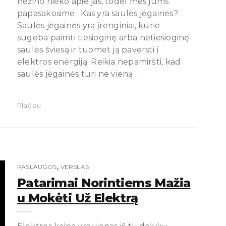
nežino nieko apie jas, todėl mes jums
papasakosime. Kas yra saulės jėgainės?
Saulės jėgainės yra įrenginiai, kurie
sugeba paimti tiesioginę arba netiesioginę
saulės šviesą ir tuomet ją paversti į
elektros energiją. Reikia nepamiršti, kad
saulės jėgainės turi ne vieną…
Plačiau
,
PASLAUGOS
VERSLAS
Patarimai Norintiems Mažia
U Mokėti Už Elektrą