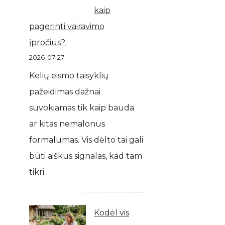
kaip
pagerinti vairavimo
įpročius?
2026-07-27
Kelių eismo taisyklių
pažeidimas dažnai
suvokiamas tik kaip bauda
ar kitas nemalonus
formalumas. Vis dėlto tai gali
būti aiškus signalas, kad tam
tikri…
Kodėl vis