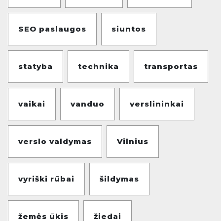
SEO paslaugos
siuntos
statyba
technika
transportas
vaikai
vanduo
verslininkai
verslo valdymas
Vilnius
vyriški rūbai
šildymas
žemės ūkis
žiedai