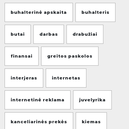
buhalterinė apskaita
buhalteris
butai
darbas
drabužiai
finansai
greitos paskolos
interjeras
internetas
internetinė reklama
juvelyrika
kanceliarinės prekės
kiemas