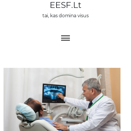
EESF.lt
Skip
to
tai, kas domina visus
content