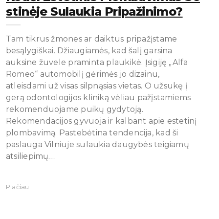
Stinėje Sulaukia Pripažinimo?
Tam tikrus žmones ar daiktus pripažįstame
besąlygiškai. Džiaugiamės, kad šalį garsina
auksine žuvele praminta plaukikė. Įsigiję „Alfa
Romeo“ automobilį gėrimės jo dizainu,
atleisdami už visas silpnąsias vietas. O užsukę į
gerą odontologijos kliniką vėliau pažįstamiems
rekomenduojame puikų gydytoją.
Rekomendacijos gyvuoja ir kalbant apie estetinį
plombavimą. Pastebėtina tendencija, kad ši
paslauga Vilniuje sulaukia daugybės teigiamų
atsiliepimų.…
Plačiau