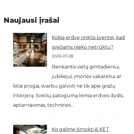
Naujausi įrašai
Kokią erdvę rinktis šventei, kad
svečiams nieko netrūktų?
2026-07-28
Renkantis vietą gimtadieniui,
jubiliejui, įmonės vakarėliui ar
kitai progai, svarbu galvoti ne tik apie gražų
interjerą. Svečių patogumą lemia erdvės dydis,
aptarnavimas, techninės…
Ko galime išmokti iš KET