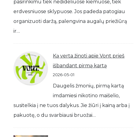
pasirinkimu tiek nedideliuose kiemuose, tiek
erdvesniuose sklypuose. Jos padeda patogiau
organizuoti daržą, palengvina augalų priežiūrą
ir…
Ką verta žinoti apie Vont prieš
išbandant pirmą kartą
2026-05-01
Daugelis žmonių, pirmą kartą
imdamiesi nikotino maišelio,
susitelkia į ne tuos dalykus. Jie žiūri į kainą arba į
pakuotę, o du svarbiausi bruožai…