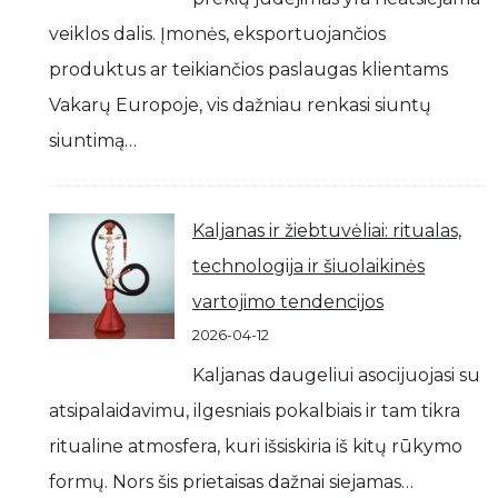
veiklos dalis. Įmonės, eksportuojančios
produktus ar teikiančios paslaugas klientams
Vakarų Europoje, vis dažniau renkasi siuntų
siuntimą…
Kaljanas ir žiebtuvėliai: ritualas,
technologija ir šiuolaikinės
vartojimo tendencijos
2026-04-12
Kaljanas daugeliui asocijuojasi su
atsipalaidavimu, ilgesniais pokalbiais ir tam tikra
ritualine atmosfera, kuri išsiskiria iš kitų rūkymo
formų. Nors šis prietaisas dažnai siejamas…