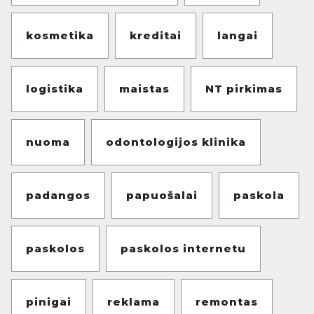
kosmetika
kreditai
langai
logistika
maistas
NT pirkimas
nuoma
odontologijos klinika
padangos
papuošalai
paskola
paskolos
paskolos internetu
pinigai
reklama
remontas