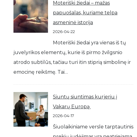
Moteriški žiedai – mažas
papuošalas, kuriame telpa
asmeninė istorija
2026-04-22
Moteriški žiedai yra vienas iš tų
juvelyrikos elementų, kurie iš pirmo žvilgsnio
atrodo subtilūs, tačiau turi itin stiprią simbolinę ir
emocinę reikšmę. Tai…
Siuntų siuntimas kurjeriu į
Vakarų Europą
2026-04-17
Šiuolaikiniame versle tarptautinis
prekių judėjimas yra neatsiejama