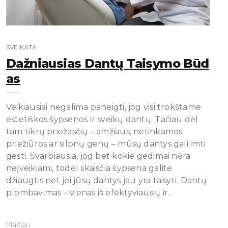
SVEIKATA
Dažniausias Dantų Taisymo Būd
As
Veikiausiai negalima paneigti, jog visi trokštame
estetiškos šypsenos ir sveikų dantų. Tačiau dėl
tam tikrų priežasčių – amžiaus, netinkamos
priežiūros ar silpnų genų – mūsų dantys gali imti
gesti. Svarbiausia, jog bet kokie gedimai nėra
neįveikiami, todėl skaisčia šypsena galite
džiaugtis net jei jūsų dantys jau yra taisyti. Dantų
plombavimas – vienas iš efektyviausių ir…
Plačiau