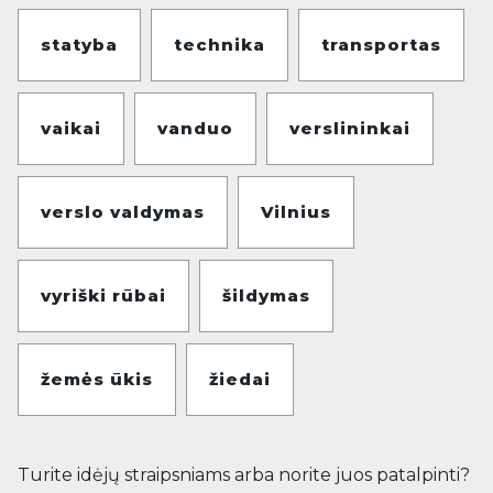
statyba
technika
transportas
vaikai
vanduo
verslininkai
verslo valdymas
Vilnius
vyriški rūbai
šildymas
žemės ūkis
žiedai
Turite idėjų straipsniams arba norite juos patalpinti?