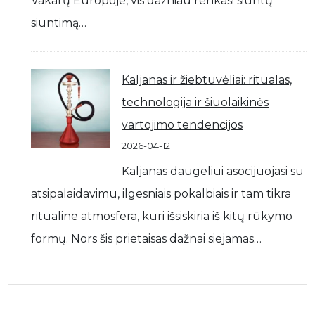
Vakarų Europoje, vis dažniau renkasi siuntų
siuntimą…
Kaljanas ir žiebtuvėliai: ritualas,
technologija ir šiuolaikinės
vartojimo tendencijos
2026-04-12
Kaljanas daugeliui asocijuojasi su
atsipalaidavimu, ilgesniais pokalbiais ir tam tikra
ritualine atmosfera, kuri išsiskiria iš kitų rūkymo
formų. Nors šis prietaisas dažnai siejamas…