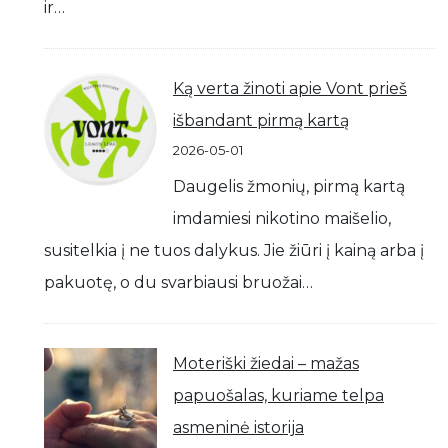
ir…
Ką verta žinoti apie Vont prieš
išbandant pirmą kartą
2026-05-01
Daugelis žmonių, pirmą kartą
imdamiesi nikotino maišelio,
susitelkia į ne tuos dalykus. Jie žiūri į kainą arba į
pakuotę, o du svarbiausi bruožai…
Moteriški žiedai – mažas
papuošalas, kuriame telpa
asmeninė istorija