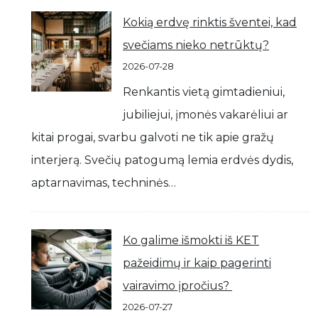
Kokią erdvę rinktis šventei, kad
svečiams nieko netrūktų?
2026-07-28
Renkantis vietą gimtadieniui,
jubiliejui, įmonės vakarėliui ar
kitai progai, svarbu galvoti ne tik apie gražų
interjerą. Svečių patogumą lemia erdvės dydis,
aptarnavimas, techninės…
Ko galime išmokti iš KET
pažeidimų ir kaip pagerinti
vairavimo įpročius?
2026-07-27