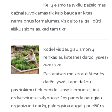
Kelių eismo taisyklių pažeidimas
dažnai suvokiamas tik kaip bauda ar kitas
nemalonus formalumas. Vis dėlto tai gali būti
aiškus signalas, kad tam tikri…
Kodėl vis daugiau žmonių
renkasi aukštesnes daržo lysves?
2026-07-26
Pastaraisiais metais aukštesnės
daržo lysvės tapo dažnu
pasirinkimu tiek nedideliuose kiemuose, tiek
erdvesniuose sklypuose. Jos padeda patogiau
organizuoti daržą, palengvina augalų priežiūrą