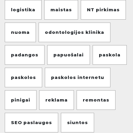
logistika
maistas
NT pirkimas
nuoma
odontologijos klinika
padangos
papuošalai
paskola
paskolos
paskolos internetu
pinigai
reklama
remontas
SEO paslaugos
siuntos