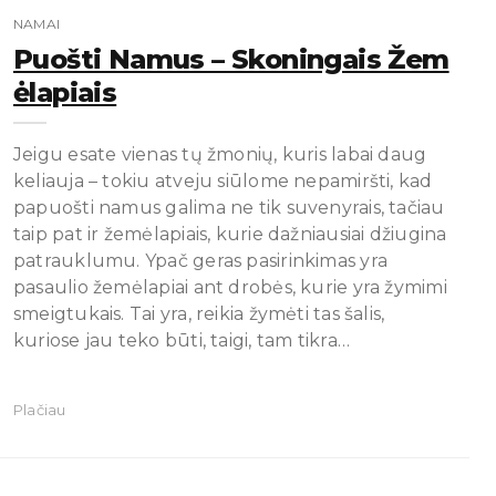
NAMAI
Puošti Namus – Skoningais Žem
Ėlapiais
Jeigu esate vienas tų žmonių, kuris labai daug
keliauja – tokiu atveju siūlome nepamiršti, kad
papuošti namus galima ne tik suvenyrais, tačiau
taip pat ir žemėlapiais, kurie dažniausiai džiugina
patrauklumu. Ypač geras pasirinkimas yra
pasaulio žemėlapiai ant drobės, kurie yra žymimi
smeigtukais. Tai yra, reikia žymėti tas šalis,
kuriose jau teko būti, taigi, tam tikra…
Plačiau