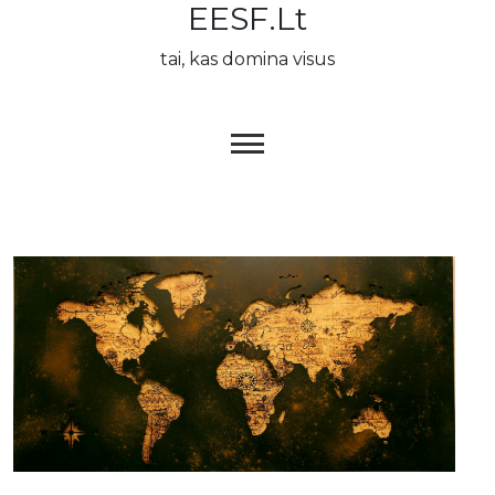
EESF.lt
Skip
to
tai, kas domina visus
content