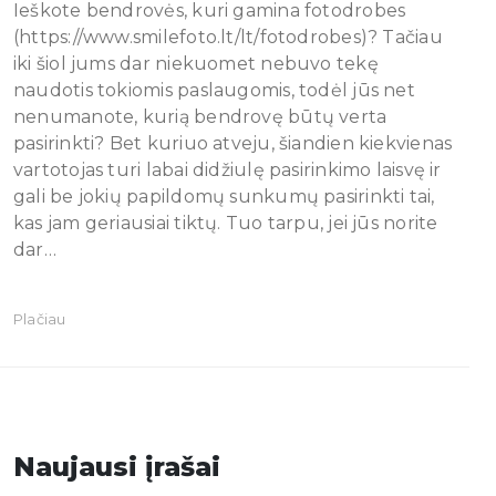
Ieškote bendrovės, kuri gamina fotodrobes
(https://www.smilefoto.lt/lt/fotodrobes)? Tačiau
iki šiol jums dar niekuomet nebuvo tekę
naudotis tokiomis paslaugomis, todėl jūs net
nenumanote, kurią bendrovę būtų verta
pasirinkti? Bet kuriuo atveju, šiandien kiekvienas
vartotojas turi labai didžiulę pasirinkimo laisvę ir
gali be jokių papildomų sunkumų pasirinkti tai,
kas jam geriausiai tiktų. Tuo tarpu, jei jūs norite
dar…
Plačiau
Naujausi įrašai