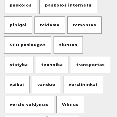
paskolos
paskolos internetu
pinigai
reklama
remontas
SEO paslaugos
siuntos
statyba
technika
transportas
vaikai
vanduo
verslininkai
verslo valdymas
Vilnius