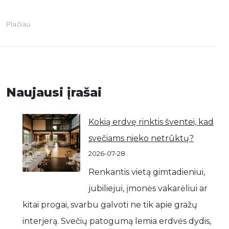
Plačiau
Naujausi įrašai
Kokią erdvę rinktis šventei, kad
svečiams nieko netrūktų?
2026-07-28
Renkantis vietą gimtadieniui,
jubiliejui, įmonės vakarėliui ar
kitai progai, svarbu galvoti ne tik apie gražų
interjerą. Svečių patogumą lemia erdvės dydis,