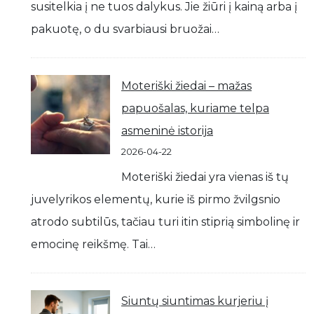
susitelkia į ne tuos dalykus. Jie žiūri į kainą arba į
pakuotę, o du svarbiausi bruožai…
Moteriški žiedai – mažas
papuošalas, kuriame telpa
asmeninė istorija
2026-04-22
Moteriški žiedai yra vienas iš tų
juvelyrikos elementų, kurie iš pirmo žvilgsnio
atrodo subtilūs, tačiau turi itin stiprią simbolinę ir
emocinę reikšmę. Tai…
Siuntų siuntimas kurjeriu į