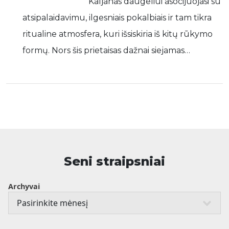
Kaljanas daugeliui asocijuojasi su
atsipalaidavimu, ilgesniais pokalbiais ir tam tikra
ritualine atmosfera, kuri išsiskiria iš kitų rūkymo
formų. Nors šis prietaisas dažnai siejamas…
Seni straipsniai
Archyvai