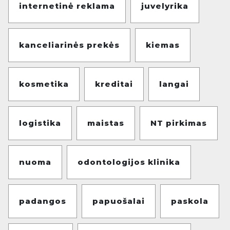
internetinė reklama
juvelyrika
kanceliarinės prekės
kiemas
kosmetika
kreditai
langai
logistika
maistas
NT pirkimas
nuoma
odontologijos klinika
padangos
papuošalai
paskola