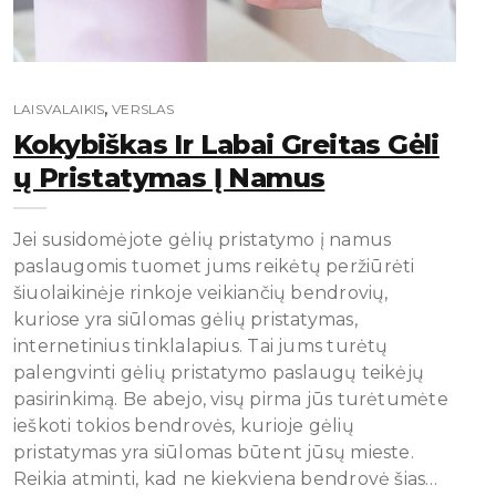
,
LAISVALAIKIS
VERSLAS
Kokybiškas Ir Labai Greitas Gėli
Ų Pristatymas Į Namus
Jei susidomėjote gėlių pristatymo į namus
paslaugomis tuomet jums reikėtų peržiūrėti
šiuolaikinėje rinkoje veikiančių bendrovių,
kuriose yra siūlomas gėlių pristatymas,
internetinius tinklalapius. Tai jums turėtų
palengvinti gėlių pristatymo paslaugų teikėjų
pasirinkimą. Be abejo, visų pirma jūs turėtumėte
ieškoti tokios bendrovės, kurioje gėlių
pristatymas yra siūlomas būtent jūsų mieste.
Reikia atminti, kad ne kiekviena bendrovė šias…