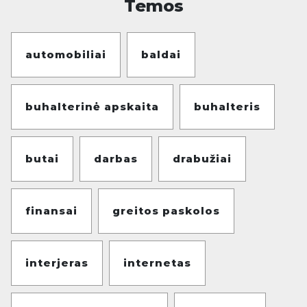
Temos
automobiliai
baldai
buhalterinė apskaita
buhalteris
butai
darbas
drabužiai
finansai
greitos paskolos
interjeras
internetas