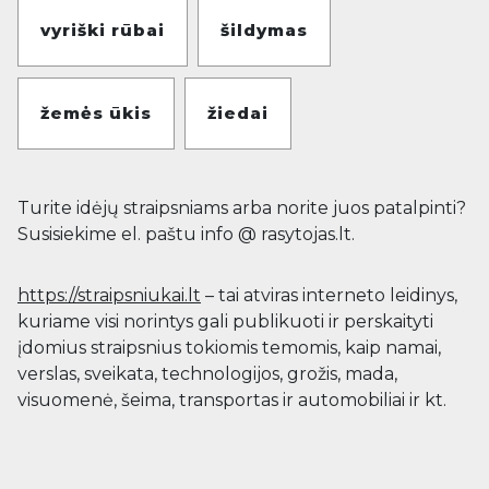
vyriški rūbai
šildymas
žemės ūkis
žiedai
Turite idėjų straipsniams arba norite juos patalpinti?
Susisiekime el. paštu info @ rasytojas.lt.
https://straipsniukai.lt
– tai atviras interneto leidinys,
kuriame visi norintys gali publikuoti ir perskaityti
įdomius straipsnius tokiomis temomis, kaip namai,
verslas, sveikata, technologijos, grožis, mada,
visuomenė, šeima, transportas ir automobiliai ir kt.