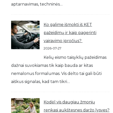
aptarnavimas, techninės…
Ko galime išmokti iš KET
pažeidimų ir kaip pagerinti
vairavimo įpročius?
2026-07-27
Kelių eismo taisyklių pažeidimas
dažnai suvokiamas tik kaip bauda ar kitas
nemalonus formalumas. Vis dėlto tai gali būti
aiškus signalas, kad tam tikri…
Kodėl vis daugiau žmonių
renkasi aukštesnes daržo lysves?