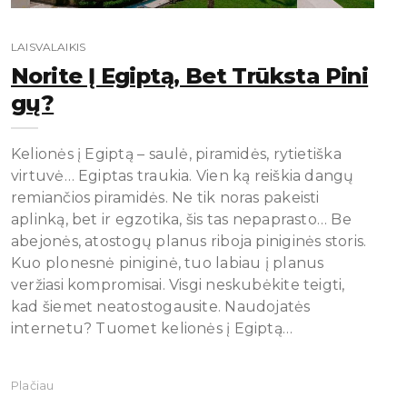
LAISVALAIKIS
Norite Į Egiptą, Bet Trūksta Pini
Gų?
Kelionės į Egiptą – saulė, piramidės, rytietiška
virtuvė… Egiptas traukia. Vien ką reiškia dangų
remiančios piramidės. Ne tik noras pakeisti
aplinką, bet ir egzotika, šis tas nepaprasto… Be
abejonės, atostogų planus riboja piniginės storis.
Kuo plonesnė piniginė, tuo labiau į planus
veržiasi kompromisai. Visgi neskubėkite teigti,
kad šiemet neatostogausite. Naudojatės
internetu? Tuomet kelionės į Egiptą…
Plačiau