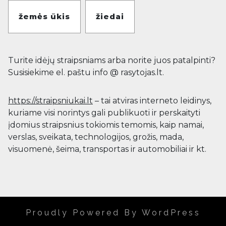
žemės ūkis
žiedai
Turite idėjų straipsniams arba norite juos patalpinti?
Susisiekime el. paštu info @ rasytojas.lt.
https://straipsniukai.lt
– tai atviras interneto leidinys,
kuriame visi norintys gali publikuoti ir perskaityti
įdomius straipsnius tokiomis temomis, kaip namai,
verslas, sveikata, technologijos, grožis, mada,
visuomenė, šeima, transportas ir automobiliai ir kt.
Proudly Powered By WordPress