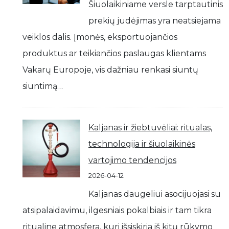
Šiuolaikiniame versle tarptautinis
prekių judėjimas yra neatsiejama
veiklos dalis. Įmonės, eksportuojančios
produktus ar teikiančios paslaugas klientams
Vakarų Europoje, vis dažniau renkasi siuntų
siuntimą…
Kaljanas ir žiebtuvėliai: ritualas,
technologija ir šiuolaikinės
vartojimo tendencijos
2026-04-12
Kaljanas daugeliui asocijuojasi su
atsipalaidavimu, ilgesniais pokalbiais ir tam tikra
ritualine atmosfera, kuri išsiskiria iš kitų rūkymo