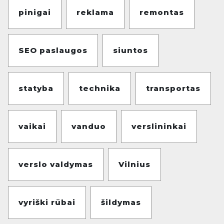
pinigai
reklama
remontas
SEO paslaugos
siuntos
statyba
technika
transportas
vaikai
vanduo
verslininkai
verslo valdymas
Vilnius
vyriški rūbai
šildymas