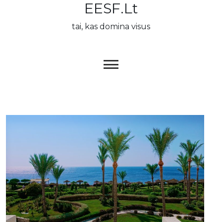
EESF.lt
Skip
to
tai, kas domina visus
content