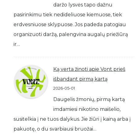
daržo lysvės tapo dažnu
pasirinkimu tiek nedideliuose kiemuose, tiek
erdvesniuose sklypuose. Jos padeda patogiau
organizuoti daržą, palengvina augalų priežiūrą
ir…
Ką verta žinoti apie Vont prieš
išbandant pirmą kartą
2026-05-01
Daugelis žmonių, pirmą kartą
imdamiesi nikotino maišelio,
susitelkia į ne tuos dalykus. Jie žiūri į kainą arba į
pakuotę, o du svarbiausi bruožai…