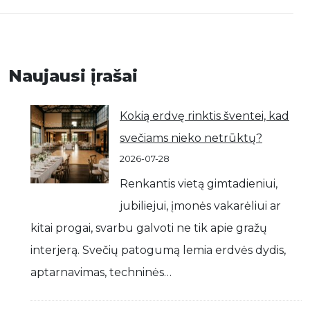
Naujausi įrašai
Kokią erdvę rinktis šventei, kad
svečiams nieko netrūktų?
2026-07-28
Renkantis vietą gimtadieniui,
jubiliejui, įmonės vakarėliui ar
kitai progai, svarbu galvoti ne tik apie gražų
interjerą. Svečių patogumą lemia erdvės dydis,
aptarnavimas, techninės…