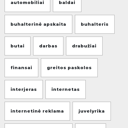
automobiliai
baldai
buhalterinė apskaita
buhalteris
butai
darbas
drabužiai
finansai
greitos paskolos
interjeras
internetas
internetinė reklama
juvelyrika