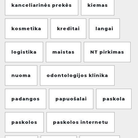
kanceliarinės prekės
kiemas
kosmetika
kreditai
langai
logistika
maistas
NT pirkimas
nuoma
odontologijos klinika
padangos
papuošalai
paskola
paskolos
paskolos internetu