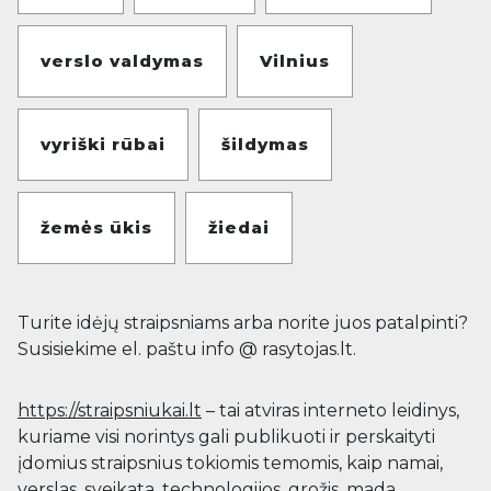
verslo valdymas
Vilnius
vyriški rūbai
šildymas
žemės ūkis
žiedai
Turite idėjų straipsniams arba norite juos patalpinti?
Susisiekime el. paštu info @ rasytojas.lt.
https://straipsniukai.lt
– tai atviras interneto leidinys,
kuriame visi norintys gali publikuoti ir perskaityti
įdomius straipsnius tokiomis temomis, kaip namai,
verslas, sveikata, technologijos, grožis, mada,