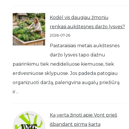
Kodėl vis daugiau žmonių
renkasi aukštesnes daržo lysves?
2026-07-26
Pastaraisiais metais aukštesnės
daržo lysvės tapo dažnu
pasirinkimu tiek nedideliuose kiemuose, tiek
erdvesniuose sklypuose. Jos padeda patogiau
organizuoti daržą, palengvina augalų priežiūrą
ir…
Ką verta žinoti apie Vont prieš
išbandant pirmą kartą