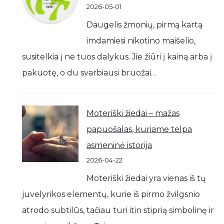
2026-05-01
Daugelis žmonių, pirmą kartą
imdamiesi nikotino maišelio,
susitelkia į ne tuos dalykus. Jie žiūri į kainą arba į
pakuotę, o du svarbiausi bruožai…
Moteriški žiedai – mažas
papuošalas, kuriame telpa
asmeninė istorija
2026-04-22
Moteriški žiedai yra vienas iš tų
juvelyrikos elementų, kurie iš pirmo žvilgsnio
atrodo subtilūs, tačiau turi itin stiprią simbolinę ir