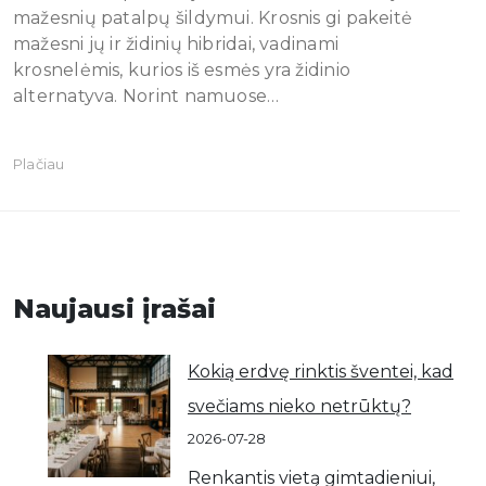
mažesnių patalpų šildymui. Krosnis gi pakeitė
mažesni jų ir židinių hibridai, vadinami
krosnelėmis, kurios iš esmės yra židinio
alternatyva. Norint namuose…
Plačiau
Naujausi įrašai
Kokią erdvę rinktis šventei, kad
svečiams nieko netrūktų?
2026-07-28
Renkantis vietą gimtadieniui,