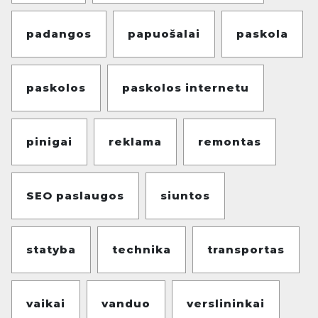
padangos
papuošalai
paskola
paskolos
paskolos internetu
pinigai
reklama
remontas
SEO paslaugos
siuntos
statyba
technika
transportas
vaikai
vanduo
verslininkai