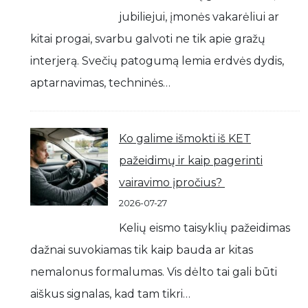
jubiliejui, įmonės vakarėliui ar
kitai progai, svarbu galvoti ne tik apie gražų
interjerą. Svečių patogumą lemia erdvės dydis,
aptarnavimas, techninės…
Ko galime išmokti iš KET
pažeidimų ir kaip pagerinti
vairavimo įpročius?
2026-07-27
Kelių eismo taisyklių pažeidimas
dažnai suvokiamas tik kaip bauda ar kitas
nemalonus formalumas. Vis dėlto tai gali būti
aiškus signalas, kad tam tikri…