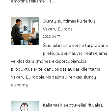
emocinę reikšmę. Tai…
Siuntų siuntimas kurjeriu į
Vakarų Europą
2026-04-17
Šiuolaikiniame versle tarptautinis
prekių judėjimas yra neatsiejama
veiklos dalis. Įmonės, eksportuojančios
produktus ar teikiančios paslaugas klientams
Vakarų Europoje, vis dažniau renkasi siuntų
siuntimą…
Kaljanas ir žiebtuvėliai: ritualas,