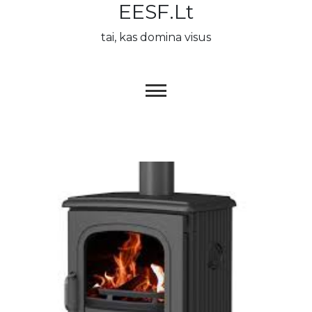
EESF.lt
Skip
to
tai, kas domina visus
content