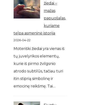
žiedai –
mažas
papuošalas,
kuriame
telpa asmeninė istorija
2026-04-22
Moteriški žiedai yra vienas iš
tų juvelyrikos elementų,
kurie iš pirmo žvilgsnio
atrodo subtilūs, tačiau turi
itin stiprią simbolinę ir
emocinę reikšmę. Tai…