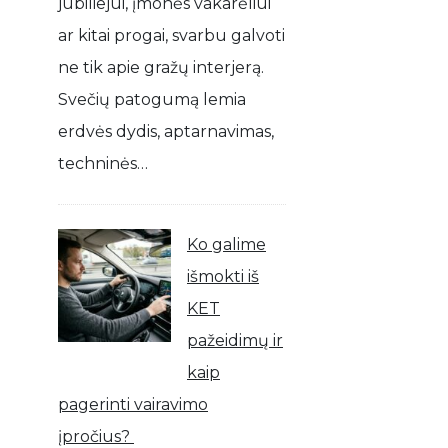
jubiliejui, įmonės vakarėliui
ar kitai progai, svarbu galvoti
ne tik apie gražų interjerą.
Svečių patogumą lemia
erdvės dydis, aptarnavimas,
techninės…
Ko galime
išmokti iš
KET
pažeidimų ir
kaip
pagerinti vairavimo
įpročius?