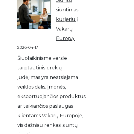
Siuntų
siuntimas
kurjeriu į
Vakarų
Europą
2026-04-17
Šiuolaikiniame versle
tarptautinis prekių
judėjimas yra neatsiejama
veiklos dalis. Įmonės,
eksportuojančios produktus
ar teikiančios paslaugas
klientams Vakarų Europoje,
vis dažniau renkasi siuntų