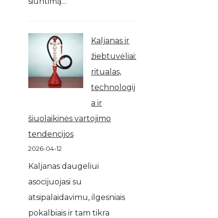
siuntimą…
Kaljanas ir
žiebtuvėliai:
ritualas,
technologij
a ir
šiuolaikinės vartojimo
tendencijos
2026-04-12
Kaljanas daugeliui
asocijuojasi su
atsipalaidavimu, ilgesniais
pokalbiais ir tam tikra