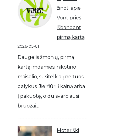
žinoti apie
Vont prieš
išbandant
pirmą kartą
2026-05-01
Daugelis žmonių, pirmą
kartą imdamiesi nikotino
maišelio, susitelkia į ne tuos
dalykus. Jie žiūri į kainą arba
į pakuotę, o du svarbiausi
bruožai…
Moteriški