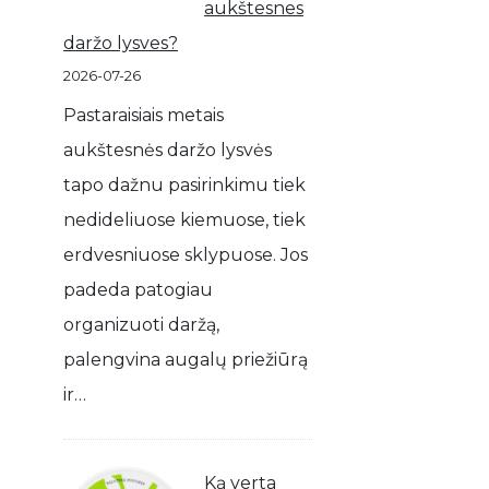
aukštesnes
daržo lysves?
2026-07-26
Pastaraisiais metais
aukštesnės daržo lysvės
tapo dažnu pasirinkimu tiek
nedideliuose kiemuose, tiek
erdvesniuose sklypuose. Jos
padeda patogiau
organizuoti daržą,
palengvina augalų priežiūrą
ir…
Ką verta