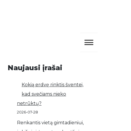
Naujausi įrašai
Kokią erdvę rinktis šventei,
kad svečiams nieko
netrūktų?
2026-07-28
Renkantis vietą gimtadieniui,