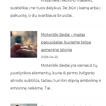
imdamiesi nikotino maišelio,
susitelkia į ne tuos dalykus. Jie žiūri į kainą arba į
pakuotę, o du svarbiausi bruožai…
Moteriški žiedai – mažas
papuošalas, kuriame telpa
asmeninė istorija
2026-04-22
Moteriški žiedai yra vienas iš tų
juvelyrikos elementų, kurie iš pirmo žvilgsnio
atrodo subtilūs, tačiau turi itin stiprią simbolinę ir
emocinę reikšmę. Tai…