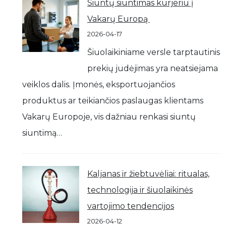
Siuntų siuntimas kurjeriu į
Vakarų Europą
2026-04-17
Šiuolaikiniame versle tarptautinis
prekių judėjimas yra neatsiejama
veiklos dalis. Įmonės, eksportuojančios
produktus ar teikiančios paslaugas klientams
Vakarų Europoje, vis dažniau renkasi siuntų
siuntimą…
Kaljanas ir žiebtuvėliai: ritualas,
technologija ir šiuolaikinės
vartojimo tendencijos
2026-04-12