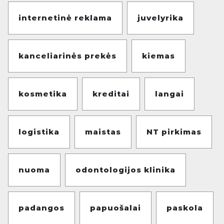
internetinė reklama
juvelyrika
kanceliarinės prekės
kiemas
kosmetika
kreditai
langai
logistika
maistas
NT pirkimas
nuoma
odontologijos klinika
padangos
papuošalai
paskola