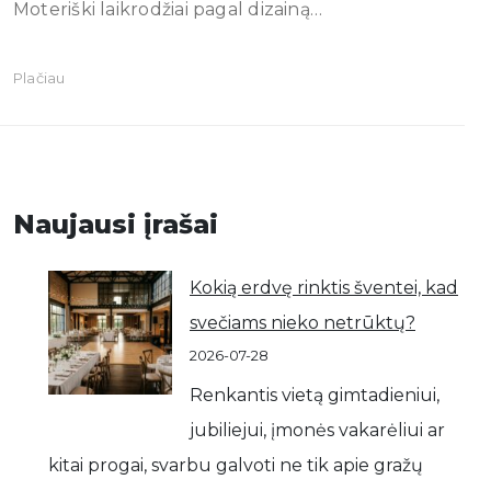
Moteriški laikrodžiai pagal dizainą…
Plačiau
Naujausi įrašai
Kokią erdvę rinktis šventei, kad
svečiams nieko netrūktų?
2026-07-28
Renkantis vietą gimtadieniui,
jubiliejui, įmonės vakarėliui ar
kitai progai, svarbu galvoti ne tik apie gražų