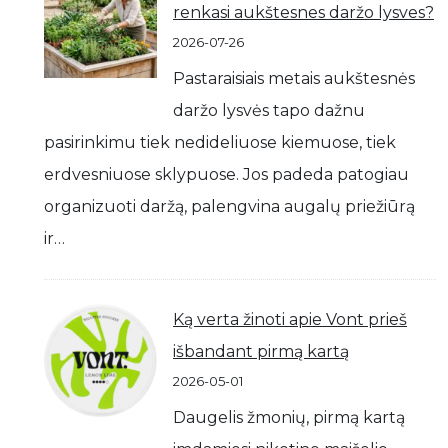
renkasi aukštesnes daržo lysves?
2026-07-26
Pastaraisiais metais aukštesnės
daržo lysvės tapo dažnu
pasirinkimu tiek nedideliuose kiemuose, tiek
erdvesniuose sklypuose. Jos padeda patogiau
organizuoti daržą, palengvina augalų priežiūrą
ir…
Ką verta žinoti apie Vont prieš
išbandant pirmą kartą
2026-05-01
Daugelis žmonių, pirmą kartą