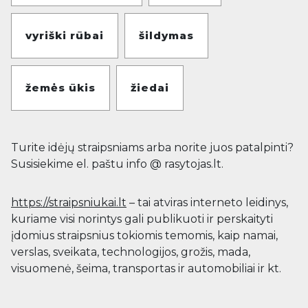
vyriški rūbai
šildymas
žemės ūkis
žiedai
Turite idėjų straipsniams arba norite juos patalpinti?
Susisiekime el. paštu info @ rasytojas.lt.
https://straipsniukai.lt
– tai atviras interneto leidinys,
kuriame visi norintys gali publikuoti ir perskaityti
įdomius straipsnius tokiomis temomis, kaip namai,
verslas, sveikata, technologijos, grožis, mada,
visuomenė, šeima, transportas ir automobiliai ir kt.