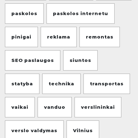
paskolos
paskolos internetu
pinigai
reklama
remontas
SEO paslaugos
siuntos
statyba
technika
transportas
vaikai
vanduo
verslininkai
verslo valdymas
Vilnius