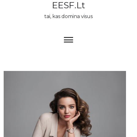
EESF.lt
Skip
to
tai, kas domina visus
content