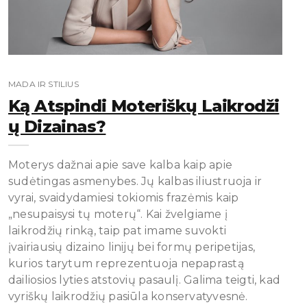
MADA IR STILIUS
Ką Atspindi Moteriškų Laikrodži
Ų Dizainas?
Moterys dažnai apie save kalba kaip apie
sudėtingas asmenybes. Jų kalbas iliustruoja ir
vyrai, svaidydamiesi tokiomis frazėmis kaip
„nesupaisysi tų moterų“. Kai žvelgiame į
laikrodžių rinką, taip pat imame suvokti
įvairiausių dizaino linijų bei formų peripetijas,
kurios tarytum reprezentuoja nepaprastą
dailiosios lyties atstovių pasaulį. Galima teigti, kad
vyriškų laikrodžių pasiūla konservatyvesnė.