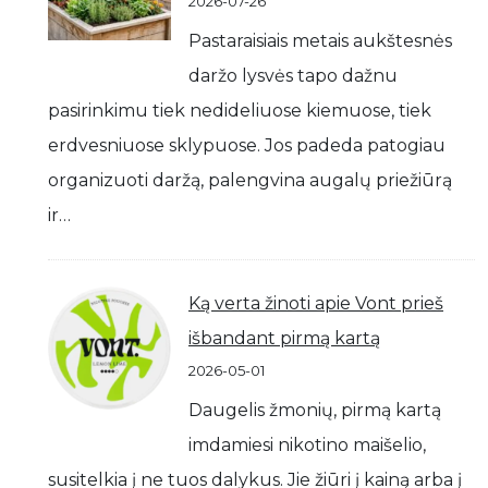
2026-07-26
Pastaraisiais metais aukštesnės
daržo lysvės tapo dažnu
pasirinkimu tiek nedideliuose kiemuose, tiek
erdvesniuose sklypuose. Jos padeda patogiau
organizuoti daržą, palengvina augalų priežiūrą
ir…
Ką verta žinoti apie Vont prieš
išbandant pirmą kartą
2026-05-01
Daugelis žmonių, pirmą kartą
imdamiesi nikotino maišelio,
susitelkia į ne tuos dalykus. Jie žiūri į kainą arba į