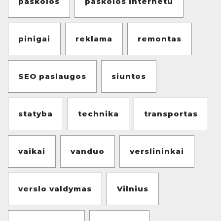
paskolos
paskolos internetu
pinigai
reklama
remontas
SEO paslaugos
siuntos
statyba
technika
transportas
vaikai
vanduo
verslininkai
verslo valdymas
Vilnius