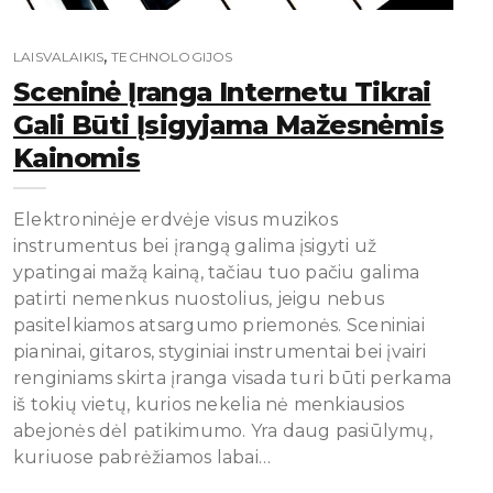
,
LAISVALAIKIS
TECHNOLOGIJOS
Sceninė Įranga Internetu Tikrai
Gali Būti Įsigyjama Mažesnėmis
Kainomis
Elektroninėje erdvėje visus muzikos
instrumentus bei įrangą galima įsigyti už
ypatingai mažą kainą, tačiau tuo pačiu galima
patirti nemenkus nuostolius, jeigu nebus
pasitelkiamos atsargumo priemonės. Sceniniai
pianinai, gitaros, styginiai instrumentai bei įvairi
renginiams skirta įranga visada turi būti perkama
iš tokių vietų, kurios nekelia nė menkiausios
abejonės dėl patikimumo. Yra daug pasiūlymų,
kuriuose pabrėžiamos labai…