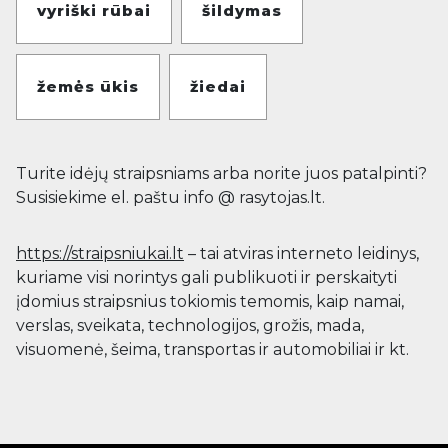
vyriški rūbai
šildymas
žemės ūkis
žiedai
Turite idėjų straipsniams arba norite juos patalpinti?
Susisiekime el. paštu info @ rasytojas.lt.
https://straipsniukai.lt
– tai atviras interneto leidinys,
kuriame visi norintys gali publikuoti ir perskaityti
įdomius straipsnius tokiomis temomis, kaip namai,
verslas, sveikata, technologijos, grožis, mada,
visuomenė, šeima, transportas ir automobiliai ir kt.