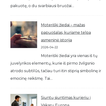
pakuotę, o du svarbiausi bruožai…
Moteriški žiedai – mažas
papuošalas, kuriame telpa
asmeninė istorija
2026-04-22
Moteriški žiedai yra vienas iš tų
juvelyrikos elementų, kurie iš pirmo žvilgsnio
atrodo subtilūs, tačiau turi itin stiprią simbolinę ir
emocinę reikšmę. Tai…
Siuntų siuntimas kurjeriu į
Vakarų Europą