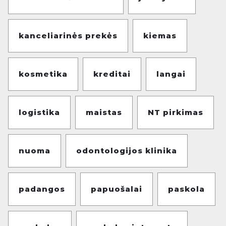
kanceliarinės prekės
kiemas
kosmetika
kreditai
langai
logistika
maistas
NT pirkimas
nuoma
odontologijos klinika
padangos
papuošalai
paskola