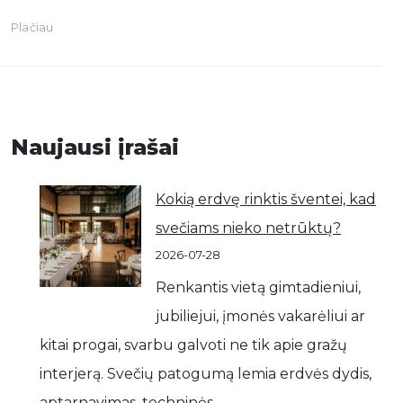
Plačiau
Naujausi įrašai
Kokią erdvę rinktis šventei, kad
svečiams nieko netrūktų?
2026-07-28
Renkantis vietą gimtadieniui,
jubiliejui, įmonės vakarėliui ar
kitai progai, svarbu galvoti ne tik apie gražų
interjerą. Svečių patogumą lemia erdvės dydis,
aptarnavimas, techninės…