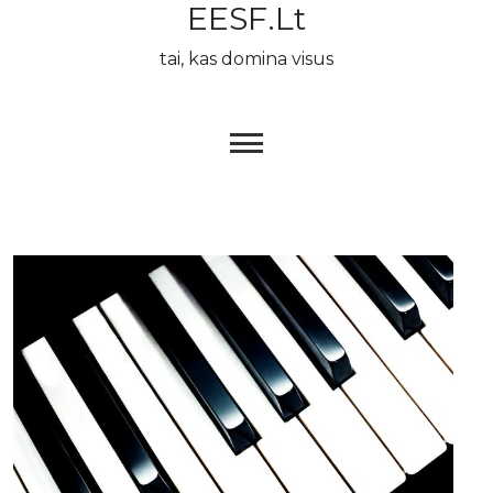
EESF.lt
Skip
to
tai, kas domina visus
content