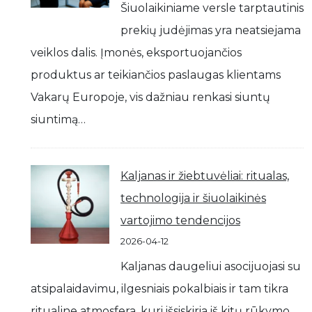
Šiuolaikiniame versle tarptautinis
prekių judėjimas yra neatsiejama
veiklos dalis. Įmonės, eksportuojančios
produktus ar teikiančios paslaugas klientams
Vakarų Europoje, vis dažniau renkasi siuntų
siuntimą…
Kaljanas ir žiebtuvėliai: ritualas,
technologija ir šiuolaikinės
vartojimo tendencijos
2026-04-12
Kaljanas daugeliui asocijuojasi su
atsipalaidavimu, ilgesniais pokalbiais ir tam tikra
ritualine atmosfera, kuri išsiskiria iš kitų rūkymo