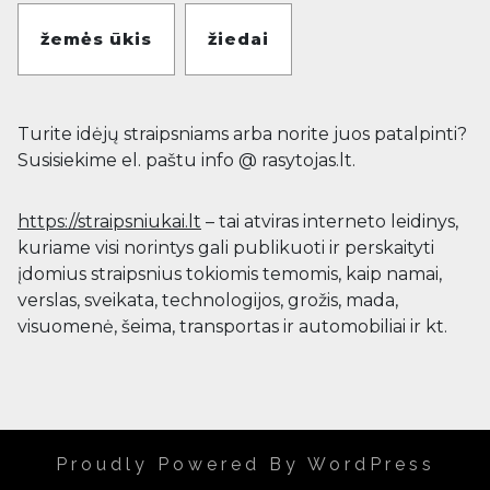
žemės ūkis
žiedai
Turite idėjų straipsniams arba norite juos patalpinti?
Susisiekime el. paštu info @ rasytojas.lt.
https://straipsniukai.lt
– tai atviras interneto leidinys,
kuriame visi norintys gali publikuoti ir perskaityti
įdomius straipsnius tokiomis temomis, kaip namai,
verslas, sveikata, technologijos, grožis, mada,
visuomenė, šeima, transportas ir automobiliai ir kt.
Proudly Powered By WordPress