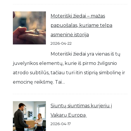
Moteriški žiedai – mažas
papuošalas, kuriame telpa
asmeninė istorija
2026-04-22
Moteriški žiedai yra vienas iš tų
juvelyrikos elementų, kurie iš pirmo žvilgsnio
atrodo subtilūs, tačiau turi itin stiprią simbolinę ir
emocinę reikšmę. Tai…
Siuntų siuntimas kurjeriu į
Vakarų Europą
2026-04-17