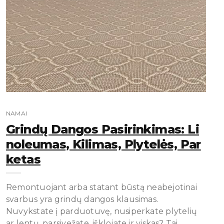
NAMAI
Grindų Dangos Pasirinkimas: Li
Noleumas, Kilimas, Plytelės, Par
Ketas
Remontuojant arba statant būstą neabejotinai
svarbus yra grindų dangos klausimas.
Nuvykstate į parduotuvę, nusiperkate plytelių
ar lentų, parsivežate, išklojate ir viskas? Tai