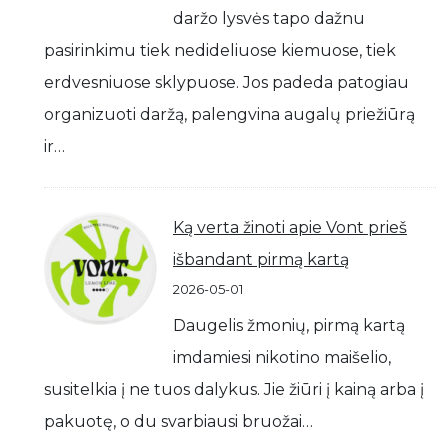
daržo lysvės tapo dažnu
pasirinkimu tiek nedideliuose kiemuose, tiek
erdvesniuose sklypuose. Jos padeda patogiau
organizuoti daržą, palengvina augalų priežiūrą
ir…
Ką verta žinoti apie Vont prieš
išbandant pirmą kartą
2026-05-01
Daugelis žmonių, pirmą kartą
imdamiesi nikotino maišelio,
susitelkia į ne tuos dalykus. Jie žiūri į kainą arba į
pakuotę, o du svarbiausi bruožai…