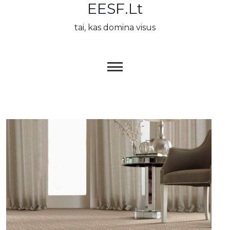
EESF.lt
Skip
to
tai, kas domina visus
content