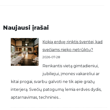
Naujausi įrašai
Kokią erdvę rinktis šventei, kad
svečiams nieko netrūktų?
2026-07-28
Renkantis vietą gimtadieniui,
jubiliejui, įmonės vakarėliui ar
kitai progai, svarbu galvoti ne tik apie gražų
interjerą. Svečių patogumą lemia erdvės dydis,
aptarnavimas, techninės…