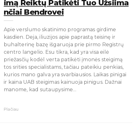
Imą Reiktų Patikėti Tuo Užsiima
Nčiai Bendrovei
Apie verslumo skatinimo programas girdime
kasdien. Deja, iliuzijos apie paprastą teisinę ir
buhalterinę bazę išgaruoja prie pirmo Registrų
centro langelio. Esu tikra, kad yra visa eilė
priežasčių kodėl verta patikėti įmonės steigimą
tos srities specialistams, tačiau pateikiu penkias,
kurios mano galva yra svarbiausios. Laikas pinigai
ir kaina UAB steigimas kainuoja pinigus. Dažnai
manome, kad sutaupysime…
Plačiau