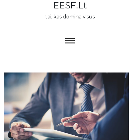
EESF.lt
Skip
to
tai, kas domina visus
content