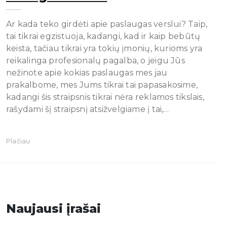
Ar kada teko girdėti apie paslaugas verslui? Taip,
tai tikrai egzistuoja, kadangi, kad ir kaip bebūtų
keista, tačiau tikrai yra tokių įmonių, kurioms yra
reikalinga profesionalų pagalba, o jeigu Jūs
nežinote apie kokias paslaugas mes jau
prakalbome, mes Jums tikrai tai papasakosime,
kadangi šis straipsnis tikrai nėra reklamos tikslais,
rašydami šį straipsnį atsižvelgiame į tai,…
Plačiau
Naujausi įrašai