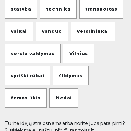
statyba
technika
transportas
vaikai
vanduo
verslininkai
verslo valdymas
Vilnius
vyriški rūbai
šildymas
žemės ūkis
žiedai
Turite idėjų straipsniams arba norite juos patalpinti?
Susisiekime el. paštu info @ rasytojas.lt.