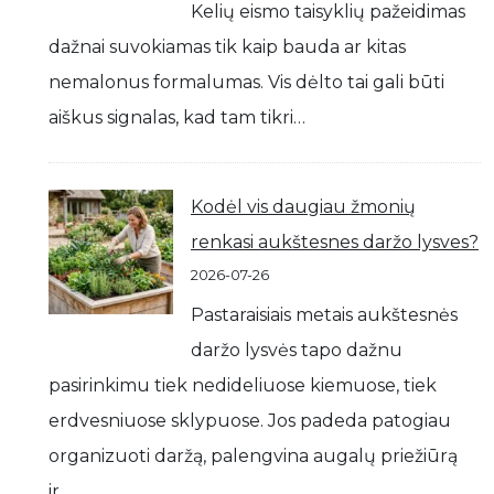
Kelių eismo taisyklių pažeidimas
dažnai suvokiamas tik kaip bauda ar kitas
nemalonus formalumas. Vis dėlto tai gali būti
aiškus signalas, kad tam tikri…
Kodėl vis daugiau žmonių
renkasi aukštesnes daržo lysves?
2026-07-26
Pastaraisiais metais aukštesnės
daržo lysvės tapo dažnu
pasirinkimu tiek nedideliuose kiemuose, tiek
erdvesniuose sklypuose. Jos padeda patogiau
organizuoti daržą, palengvina augalų priežiūrą
ir…