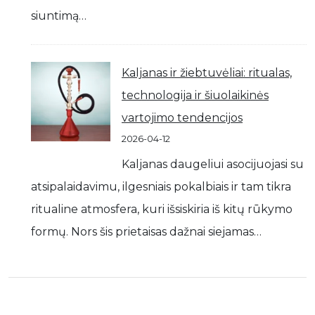
siuntimą…
Kaljanas ir žiebtuvėliai: ritualas,
technologija ir šiuolaikinės
vartojimo tendencijos
2026-04-12
Kaljanas daugeliui asocijuojasi su
atsipalaidavimu, ilgesniais pokalbiais ir tam tikra
ritualine atmosfera, kuri išsiskiria iš kitų rūkymo
formų. Nors šis prietaisas dažnai siejamas…