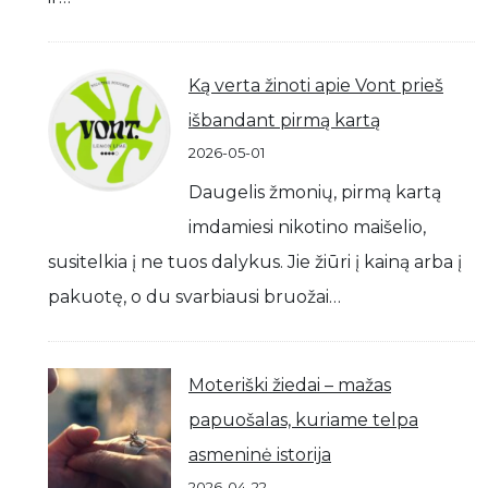
Ką verta žinoti apie Vont prieš
išbandant pirmą kartą
2026-05-01
Daugelis žmonių, pirmą kartą
imdamiesi nikotino maišelio,
susitelkia į ne tuos dalykus. Jie žiūri į kainą arba į
pakuotę, o du svarbiausi bruožai…
Moteriški žiedai – mažas
papuošalas, kuriame telpa
asmeninė istorija
2026-04-22