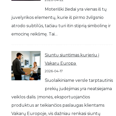
Moteriški žiedai yra vienas iš tų
juvelyrikos elementų, kurie iš pirmo žvilgsnio
atrodo subtilūs, tačiau turi itin stiprią simbolinę ir
emocinę reikšmę. Tai…
Siuntų siuntimas kurjeriu į
Vakarų Europą
2026-04-17
Šiuolaikiniame versle tarptautinis
prekių judėjimas yra neatsiejama
veiklos dalis. Įmonės, eksportuojančios
produktus ar teikiančios paslaugas klientams
Vakarų Europoje, vis dažniau renkasi siuntų