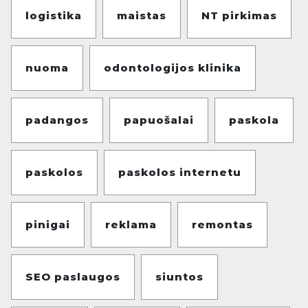
logistika
maistas
NT pirkimas
nuoma
odontologijos klinika
padangos
papuošalai
paskola
paskolos
paskolos internetu
pinigai
reklama
remontas
SEO paslaugos
siuntos