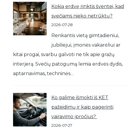
Kokią erdvę rinktis šventei, kad
svečiams nieko netrūktų?
2026-07-28
Renkantis vietą gimtadieniui,
jubiliejui, įmonės vakarėliui ar
kitai progai, svarbu galvoti ne tik apie gražų
interjerą. Svečių patogumą lemia erdvės dydis,
aptarnavimas, techninės…
Ko galime išmokti iš KET
pažeidimų ir kaip pagerinti
vairavimo įpročius?
2026-07-27