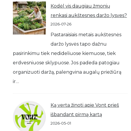
Kodėl vis daugiau žmonių
renkasi aukštesnes daržo lysves?
2026-07-26
Pastaraisiais metais aukštesnės
daržo lysvės tapo dažnu
pasirinkimu tiek nedideliuose kiemuose, tiek
erdvesniuose sklypuose. Jos padeda patogiau
organizuoti daržą, palengvina augalų priežiūrą
ir…
Ką verta žinoti apie Vont prieš
išbandant pirmą kartą
2026-05-01