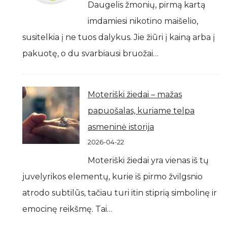
Daugelis žmonių, pirmą kartą
imdamiesi nikotino maišelio,
susitelkia į ne tuos dalykus. Jie žiūri į kainą arba į
pakuotę, o du svarbiausi bruožai…
Moteriški žiedai – mažas
papuošalas, kuriame telpa
asmeninė istorija
2026-04-22
Moteriški žiedai yra vienas iš tų
juvelyrikos elementų, kurie iš pirmo žvilgsnio
atrodo subtilūs, tačiau turi itin stiprią simbolinę ir
emocinę reikšmę. Tai…