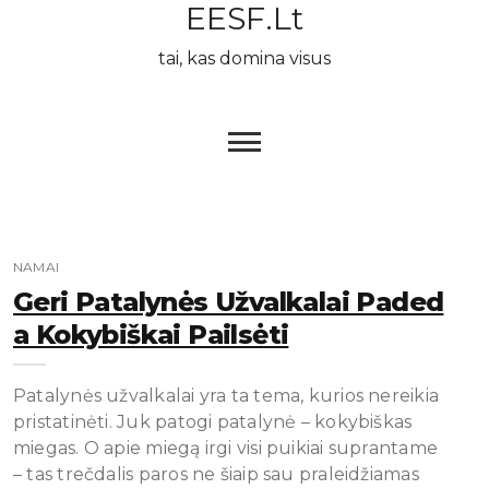
EESF.lt
Skip
to
tai, kas domina visus
content
NAMAI
Geri Patalynės Užvalkalai Paded
A Kokybiškai Pailsėti
Patalynės užvalkalai yra ta tema, kurios nereikia
pristatinėti. Juk patogi patalynė – kokybiškas
miegas. O apie miegą irgi visi puikiai suprantame
– tas trečdalis paros ne šiaip sau praleidžiamas