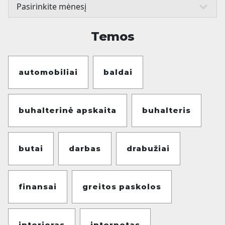
Temos
automobiliai
baldai
buhalterinė apskaita
buhalteris
butai
darbas
drabužiai
finansai
greitos paskolos
interjeras
internetas