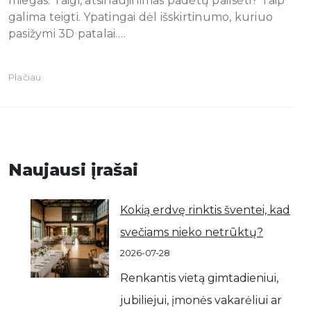
miegas. Taigi, atsinaujinimas padėtų pailsėti? Taip
galima teigti. Ypatingai dėl išskirtinumo, kuriuo
pasižymi 3D patalai.…
Plačiau
Naujausi įrašai
Kokią erdvę rinktis šventei, kad
svečiams nieko netrūktų?
2026-07-28
Renkantis vietą gimtadieniui,
jubiliejui, įmonės vakarėliui ar