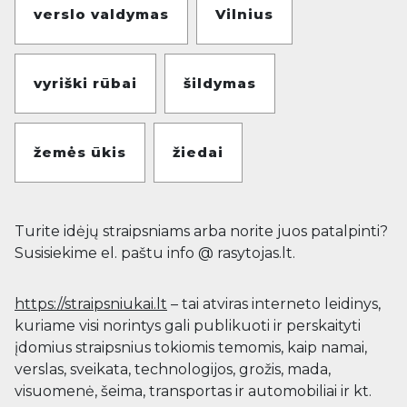
verslo valdymas
Vilnius
vyriški rūbai
šildymas
žemės ūkis
žiedai
Turite idėjų straipsniams arba norite juos patalpinti?
Susisiekime el. paštu info @ rasytojas.lt.
https://straipsniukai.lt
– tai atviras interneto leidinys,
kuriame visi norintys gali publikuoti ir perskaityti
įdomius straipsnius tokiomis temomis, kaip namai,
verslas, sveikata, technologijos, grožis, mada,
visuomenė, šeima, transportas ir automobiliai ir kt.