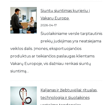
Siuntų siuntimas kurjeriu į
Vakarų Europą
2026-04-17
Šiuolaikiniame versle tarptautinis
prekių judėjimas yra neatsiejama
veiklos dalis. Įmonės, eksportuojančios
produktus ar teikiančios paslaugas klientams
Vakarų Europoje, vis dažniau renkasi siuntų
siuntimą…
Kaljanas ir žiebtuvėliai: ritualas,
technologija ir šiuolaikinės