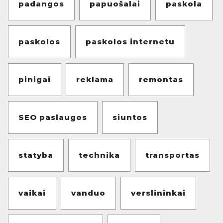
padangos
papuošalai
paskola
paskolos
paskolos internetu
pinigai
reklama
remontas
SEO paslaugos
siuntos
statyba
technika
transportas
vaikai
vanduo
verslininkai