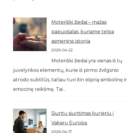
Moteriški žiedai – mažas
papuošalas, kuriame telpa
asmeninė istorija
2026-04-22
Moteriški žiedai yra vienas iš tų
juvelyrikos elementų, kurie iš pirmo žvilgsnio
atrodo subtilūs, tačiau turi itin stiprią simbolinę ir
emocinę reikšmę. Tai…
Siuntų siuntimas kurjeriu į
Vakarų Europą
2026-04-17