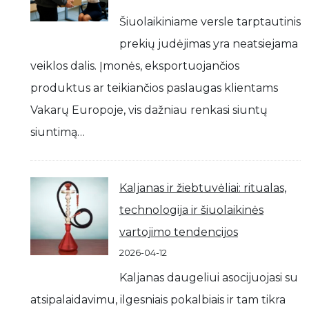
Šiuolaikiniame versle tarptautinis
prekių judėjimas yra neatsiejama
veiklos dalis. Įmonės, eksportuojančios
produktus ar teikiančios paslaugas klientams
Vakarų Europoje, vis dažniau renkasi siuntų
siuntimą…
Kaljanas ir žiebtuvėliai: ritualas,
technologija ir šiuolaikinės
vartojimo tendencijos
2026-04-12
Kaljanas daugeliui asocijuojasi su
atsipalaidavimu, ilgesniais pokalbiais ir tam tikra