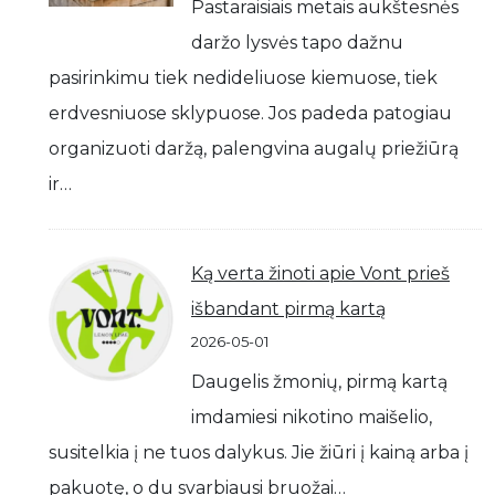
Pastaraisiais metais aukštesnės
daržo lysvės tapo dažnu
pasirinkimu tiek nedideliuose kiemuose, tiek
erdvesniuose sklypuose. Jos padeda patogiau
organizuoti daržą, palengvina augalų priežiūrą
ir…
Ką verta žinoti apie Vont prieš
išbandant pirmą kartą
2026-05-01
Daugelis žmonių, pirmą kartą
imdamiesi nikotino maišelio,
susitelkia į ne tuos dalykus. Jie žiūri į kainą arba į
pakuotę, o du svarbiausi bruožai…