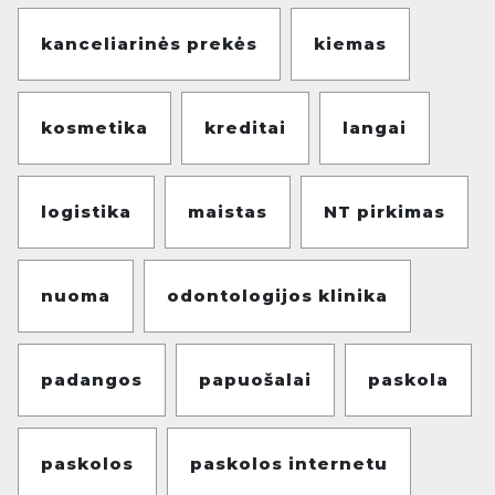
kanceliarinės prekės
kiemas
kosmetika
kreditai
langai
logistika
maistas
NT pirkimas
nuoma
odontologijos klinika
padangos
papuošalai
paskola
paskolos
paskolos internetu