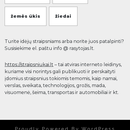
žemės ūkis
žiedai
Turite idėjų straipsniams arba norite juos patalpinti?
Susisiekime el. paštu info @ rasytojas.lt.
https://straipsniukai.lt
– tai atviras interneto leidinys,
kuriame visi norintys gali publikuoti ir perskaityti
įdomius straipsnius tokiomis temomis, kaip namai,
verslas, sveikata, technologijos, grožis, mada,
visuomenė, šeima, transportas ir automobiliai ir kt.
Proudly Powered By WordPress