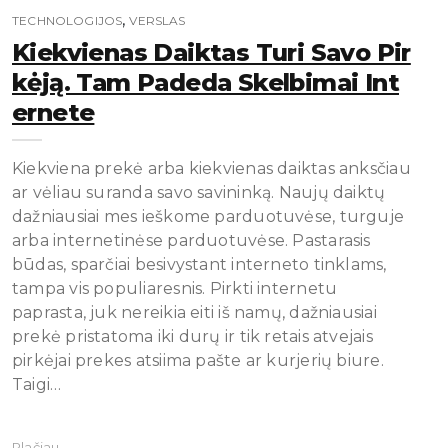
,
TECHNOLOGIJOS
VERSLAS
Kiekvienas Daiktas Turi Savo Pir
Kėją. Tam Padeda Skelbimai Int
Ernete
Kiekviena prekė arba kiekvienas daiktas anksčiau
ar vėliau suranda savo savininką. Naujų daiktų
dažniausiai mes ieškome parduotuvėse, turguje
arba internetinėse parduotuvėse. Pastarasis
būdas, sparčiai besivystant interneto tinklams,
tampa vis populiaresnis. Pirkti internetu
paprasta, juk nereikia eiti iš namų, dažniausiai
prekė pristatoma iki durų ir tik retais atvejais
pirkėjai prekes atsiima pašte ar kurjerių biure.
Taigi…
Plačiau