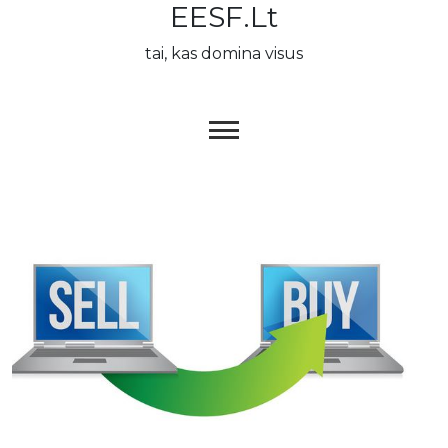
EESF.lt
Skip
to
tai, kas domina visus
content