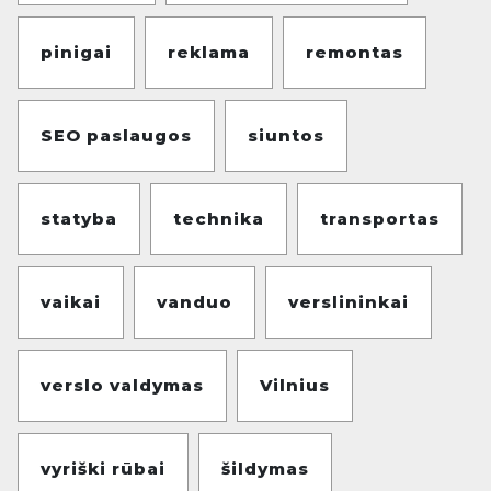
pinigai
reklama
remontas
SEO paslaugos
siuntos
statyba
technika
transportas
vaikai
vanduo
verslininkai
verslo valdymas
Vilnius
vyriški rūbai
šildymas