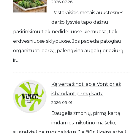
2026-07-26
Pastaraisiais metais aukštesnės
daržo lysvės tapo dažnu
pasirinkimu tiek nedideliuose kiemuose, tiek
erdvesniuose sklypuose. Jos padeda patogiau
organizuoti daržą, palengvina augalų priežiūrą
ir…
Ką verta žinoti apie Vont prieš
išbandant pirmą kartą
2026-05-01
Daugelis žmonių, pirmą kartą
imdamiesi nikotino maišelio,
susitelkia į ne tuos dalykus. Jie žiūri į kainą arba į