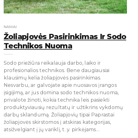
NAMAI
Žoliapjovės Pasirinkimas Ir Sodo
Technikos Nuoma
Sodo priežiūra reikalauja darbo, laiko ir
profesionalios technikos. Bene daugiausiai
klausimų kelia žoliapjovės pasirinkimas.
Nesvarbu, ar galvojate apie nuosavos įrangos
įsigijimą, ar jus domina sodo technikos nuoma,
privalote žinoti, kokia technika leis pasiekti
produktyviausių rezultatų ir užtikrins vykdomų
darbų sklandumą. Žoliapjovių tipai Paprastai
žoliapjovės skirstomos į atskiras kategorijas,
atsižvelgiant į jų variklį, t. y. pirkėjams…