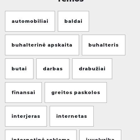
automobiliai
baldai
buhalterinė apskaita
buhalteris
butai
darbas
drabužiai
finansai
greitos paskolos
interjeras
internetas
internetinė reklama
juvelyrika