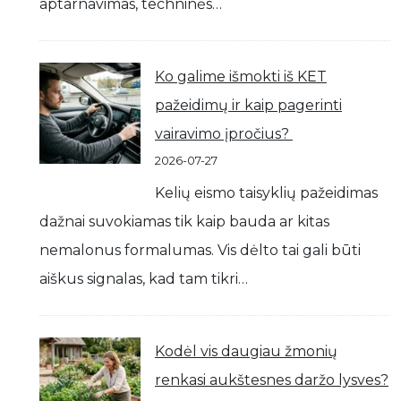
aptarnavimas, techninės…
Ko galime išmokti iš KET
pažeidimų ir kaip pagerinti
vairavimo įpročius?
2026-07-27
Kelių eismo taisyklių pažeidimas
dažnai suvokiamas tik kaip bauda ar kitas
nemalonus formalumas. Vis dėlto tai gali būti
aiškus signalas, kad tam tikri…
Kodėl vis daugiau žmonių
renkasi aukštesnes daržo lysves?