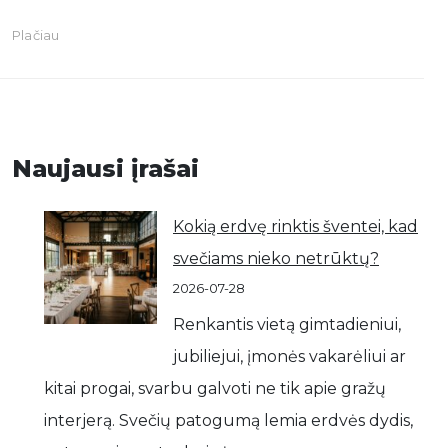
Plačiau
Naujausi įrašai
Kokią erdvę rinktis šventei, kad
svečiams nieko netrūktų?
2026-07-28
Renkantis vietą gimtadieniui,
jubiliejui, įmonės vakarėliui ar
kitai progai, svarbu galvoti ne tik apie gražų
interjerą. Svečių patogumą lemia erdvės dydis,