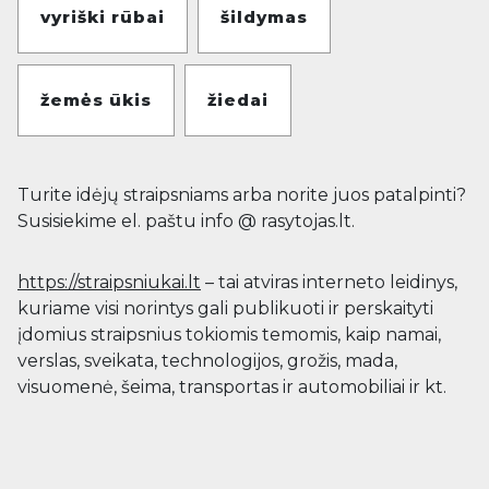
vyriški rūbai
šildymas
žemės ūkis
žiedai
Turite idėjų straipsniams arba norite juos patalpinti?
Susisiekime el. paštu info @ rasytojas.lt.
https://straipsniukai.lt
– tai atviras interneto leidinys,
kuriame visi norintys gali publikuoti ir perskaityti
įdomius straipsnius tokiomis temomis, kaip namai,
verslas, sveikata, technologijos, grožis, mada,
visuomenė, šeima, transportas ir automobiliai ir kt.