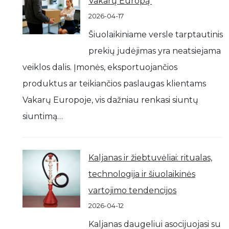
Vakarų Europą
2026-04-17
Šiuolaikiniame versle tarptautinis
prekių judėjimas yra neatsiejama
veiklos dalis. Įmonės, eksportuojančios
produktus ar teikiančios paslaugas klientams
Vakarų Europoje, vis dažniau renkasi siuntų
siuntimą…
Kaljanas ir žiebtuvėliai: ritualas,
technologija ir šiuolaikinės
vartojimo tendencijos
2026-04-12
Kaljanas daugeliui asocijuojasi su