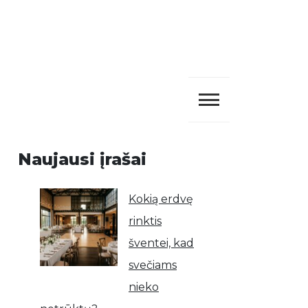
Naujausi įrašai
Kokią erdvę
rinktis
šventei, kad
svečiams
nieko