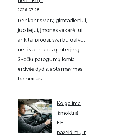
netrūktų?
2026-07-28
Renkantis vietą gimtadieniui,
jubiliejui, įmonės vakarėliui
ar kitai progai, svarbu galvoti
ne tik apie gražų interjerą.
Svečių patogumą lemia
erdvės dydis, aptarnavimas,
techninės…
Ko galime
išmokti iš
KET
pažeidimų ir