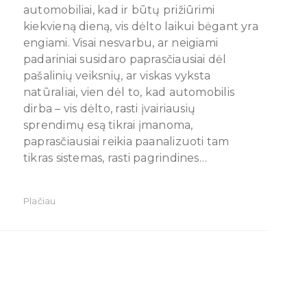
automobiliai, kad ir būtų prižiūrimi
kiekvieną dieną, vis dėlto laikui bėgant yra
engiami. Visai nesvarbu, ar neigiami
padariniai susidaro paprasčiausiai dėl
pašalinių veiksnių, ar viskas vyksta
natūraliai, vien dėl to, kad automobilis
dirba – vis dėlto, rasti įvairiausių
sprendimų esą tikrai įmanoma,
paprasčiausiai reikia paanalizuoti tam
tikras sistemas, rasti pagrindines…
Plačiau