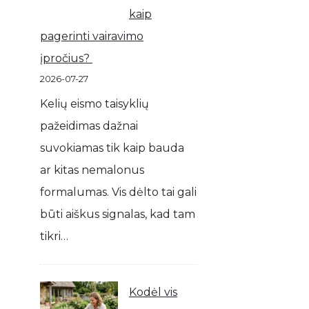
kaip
pagerinti vairavimo
įpročius?
2026-07-27
Kelių eismo taisyklių
pažeidimas dažnai
suvokiamas tik kaip bauda
ar kitas nemalonus
formalumas. Vis dėlto tai gali
būti aiškus signalas, kad tam
tikri…
Kodėl vis