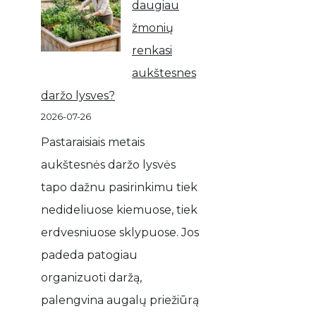
daugiau
žmonių
renkasi
aukštesnes
daržo lysves?
2026-07-26
Pastaraisiais metais
aukštesnės daržo lysvės
tapo dažnu pasirinkimu tiek
nedideliuose kiemuose, tiek
erdvesniuose sklypuose. Jos
padeda patogiau
organizuoti daržą,
palengvina augalų priežiūrą