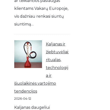
ar teikiančios paslaugas
klientams Vakarų Europoje,
vis dažniau renkasi siuntų
siuntimą…
Kaljanas ir
žiebtuvėliai:
ritualas,
technologij
a ir
šiuolaikinės vartojimo
tendencijos
2026-04-12
Kaljanas daugeliui