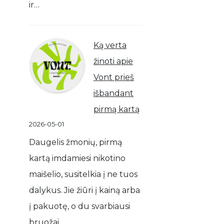
ir…
Ką verta
žinoti apie
Vont prieš
išbandant
pirmą kartą
2026-05-01
Daugelis žmonių, pirmą
kartą imdamiesi nikotino
maišelio, susitelkia į ne tuos
dalykus. Jie žiūri į kainą arba
į pakuotę, o du svarbiausi
bruožai…