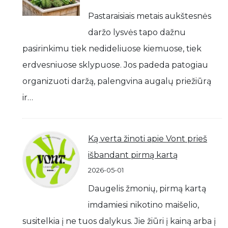
Pastaraisiais metais aukštesnės
daržo lysvės tapo dažnu
pasirinkimu tiek nedideliuose kiemuose, tiek
erdvesniuose sklypuose. Jos padeda patogiau
organizuoti daržą, palengvina augalų priežiūrą
ir…
Ką verta žinoti apie Vont prieš
išbandant pirmą kartą
2026-05-01
Daugelis žmonių, pirmą kartą
imdamiesi nikotino maišelio,
susitelkia į ne tuos dalykus. Jie žiūri į kainą arba į