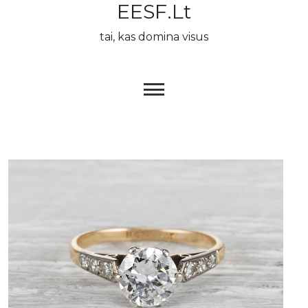
EESF.lt
Skip
to
tai, kas domina visus
content