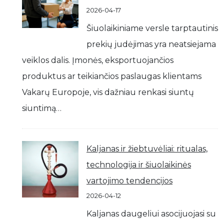
2026-04-17
Šiuolaikiniame versle tarptautinis
prekių judėjimas yra neatsiejama
veiklos dalis. Įmonės, eksportuojančios
produktus ar teikiančios paslaugas klientams
Vakarų Europoje, vis dažniau renkasi siuntų
siuntimą…
Kaljanas ir žiebtuvėliai: ritualas,
technologija ir šiuolaikinės
vartojimo tendencijos
2026-04-12
Kaljanas daugeliui asocijuojasi su