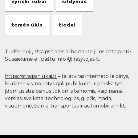
vyriški rūbai
šildymas
žemės ūkis
žiedai
Turite idėjų straipsniams arba norite juos patalpinti?
Susisiekime el. paštu info @ rasytojas.lt.
https://straipsniukai.lt
– tai atviras interneto leidinys,
kuriame visi norintys gali publikuoti ir perskaityti
įdomius straipsnius tokiomis temomis, kaip namai,
verslas, sveikata, technologijos, grožis, mada,
visuomenė, šeima, transportas ir automobiliai ir kt.