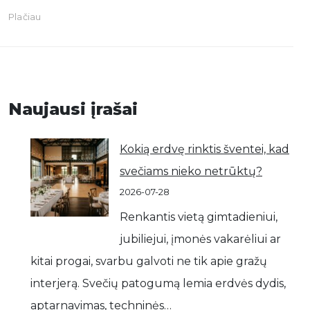
Plačiau
Naujausi įrašai
Kokią erdvę rinktis šventei, kad
svečiams nieko netrūktų?
2026-07-28
Renkantis vietą gimtadieniui,
jubiliejui, įmonės vakarėliui ar
kitai progai, svarbu galvoti ne tik apie gražų
interjerą. Svečių patogumą lemia erdvės dydis,
aptarnavimas, techninės…