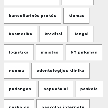
kanceliarinės prekės
kiemas
kosmetika
kreditai
langai
logistika
maistas
NT pirkimas
nuoma
odontologijos klinika
padangos
papuošalai
paskola
paskolos
paskolos internetu