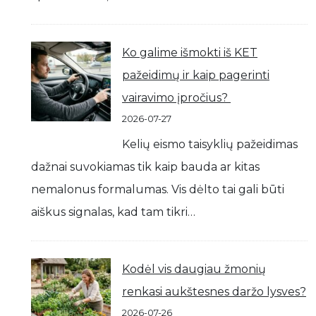
Ko galime išmokti iš KET
pažeidimų ir kaip pagerinti
vairavimo įpročius?
2026-07-27
Kelių eismo taisyklių pažeidimas
dažnai suvokiamas tik kaip bauda ar kitas
nemalonus formalumas. Vis dėlto tai gali būti
aiškus signalas, kad tam tikri…
Kodėl vis daugiau žmonių
renkasi aukštesnes daržo lysves?
2026-07-26