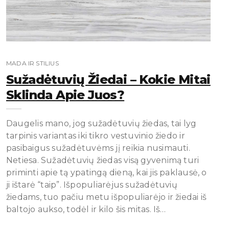
MADA IR STILIUS
Sužadėtuvių Žiedai – Kokie Mitai
Sklinda Apie Juos?
Daugelis mano, jog sužadėtuvių žiedas, tai lyg
tarpinis variantas iki tikro vestuvinio žiedo ir
pasibaigus sužadėtuvėms jį reikia nusimauti.
Netiesa. Sužadėtuvių žiedas visą gyvenimą turi
priminti apie tą ypatingą dieną, kai jis paklausė, o
ji ištarė “taip”. Išpopuliarėjus sužadėtuvių
žiedams, tuo pačiu metu išpopuliarėjo ir žiedai iš
baltojo aukso, todėl ir kilo šis mitas. Iš…