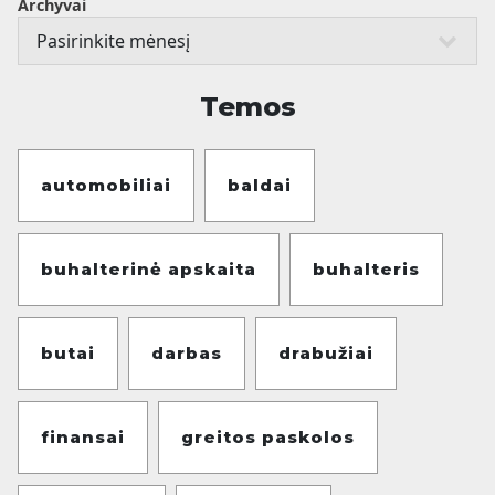
Archyvai
Temos
automobiliai
baldai
buhalterinė apskaita
buhalteris
butai
darbas
drabužiai
finansai
greitos paskolos