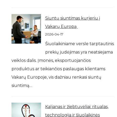
Siuntų siuntimas kurjeriu į
Vakarų Europą
2026-04-17
Šiuolaikiniame versle tarptautinis
prekių judėjimas yra neatsiejama
veiklos dalis. Įmonės, eksportuojančios
produktus ar teikiančios paslaugas klientams
Vakarų Europoje, vis dažniau renkasi siuntų
siuntimą…
Kaljanas ir žiebtuvėliai: ritualas,
technologija ir šiuolaikinės