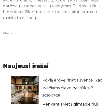
akcentuojamų priežasčių, kodėl jie vartoja mažai
daržovių – nepatogus jų valgymas. Turime išeitį –
blenderiai. Blenderiai skirti susmulkinti, sumalti
maistą taip, kad jis…
Plačiau
Naujausi įrašai
Kokią erdvę rinktis šventei, kad
svečiams nieko netrūktų?
2026-07-28
Renkantis vietą gimtadieniui,