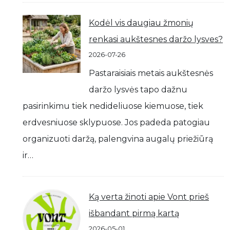
Kodėl vis daugiau žmonių
renkasi aukštesnes daržo lysves?
2026-07-26
Pastaraisiais metais aukštesnės
daržo lysvės tapo dažnu
pasirinkimu tiek nedideliuose kiemuose, tiek
erdvesniuose sklypuose. Jos padeda patogiau
organizuoti daržą, palengvina augalų priežiūrą
ir…
Ką verta žinoti apie Vont prieš
išbandant pirmą kartą
2026-05-01