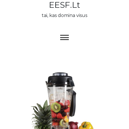
EESF.lt
Skip
to
tai, kas domina visus
content