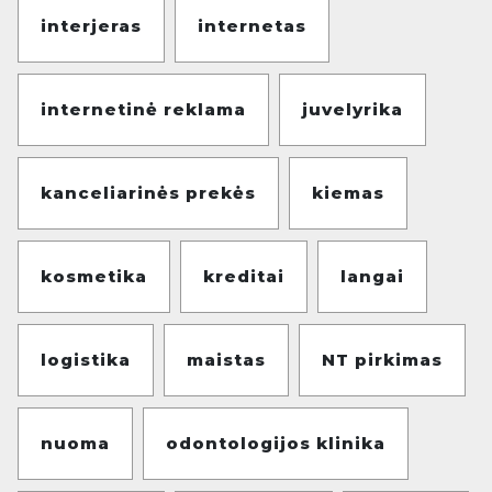
interjeras
internetas
internetinė reklama
juvelyrika
kanceliarinės prekės
kiemas
kosmetika
kreditai
langai
logistika
maistas
NT pirkimas
nuoma
odontologijos klinika