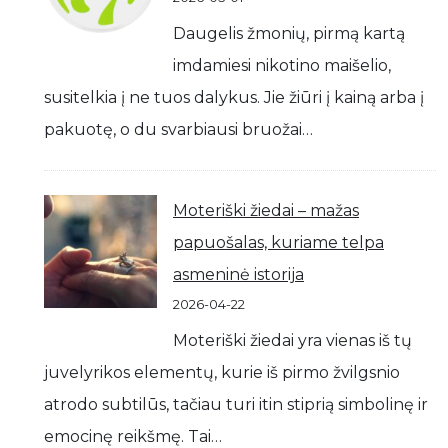
Daugelis žmonių, pirmą kartą
imdamiesi nikotino maišelio,
susitelkia į ne tuos dalykus. Jie žiūri į kainą arba į
pakuotę, o du svarbiausi bruožai…
Moteriški žiedai – mažas
papuošalas, kuriame telpa
asmeninė istorija
2026-04-22
Moteriški žiedai yra vienas iš tų
juvelyrikos elementų, kurie iš pirmo žvilgsnio
atrodo subtilūs, tačiau turi itin stiprią simbolinę ir
emocinę reikšmę. Tai…