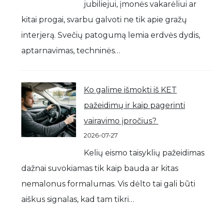
jubiliejui, įmonės vakarėliui ar
kitai progai, svarbu galvoti ne tik apie gražų
interjerą. Svečių patogumą lemia erdvės dydis,
aptarnavimas, techninės…
Ko galime išmokti iš KET
pažeidimų ir kaip pagerinti
vairavimo įpročius?
2026-07-27
Kelių eismo taisyklių pažeidimas
dažnai suvokiamas tik kaip bauda ar kitas
nemalonus formalumas. Vis dėlto tai gali būti
aiškus signalas, kad tam tikri…