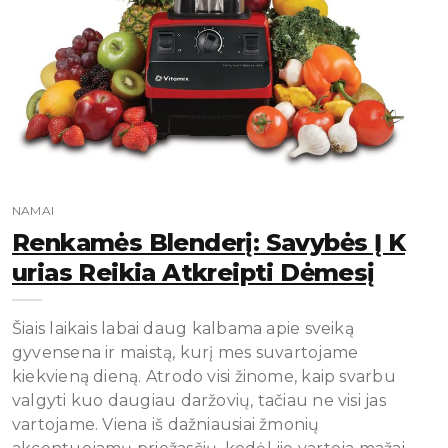
NAMAI
Renkamės Blenderį: Savybės Į K
Urias Reikia Atkreipti Dėmesį
Šiais laikais labai daug kalbama apie sveiką
gyvensena ir maistą, kurį mes suvartojame
kiekvieną dieną. Atrodo visi žinome, kaip svarbu
valgyti kuo daugiau daržovių, tačiau ne visi jas
vartojame. Viena iš dažniausiai žmonių