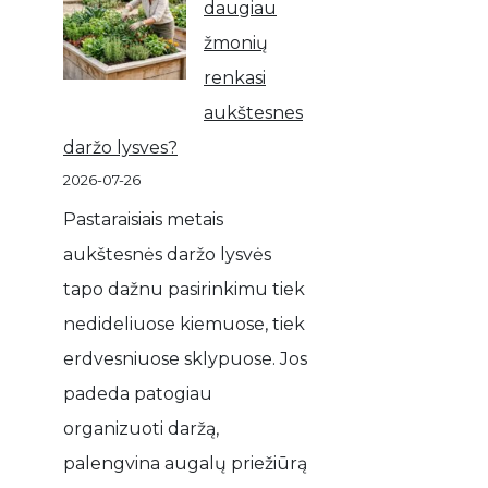
daugiau
žmonių
renkasi
aukštesnes
daržo lysves?
2026-07-26
Pastaraisiais metais
aukštesnės daržo lysvės
tapo dažnu pasirinkimu tiek
nedideliuose kiemuose, tiek
erdvesniuose sklypuose. Jos
padeda patogiau
organizuoti daržą,
palengvina augalų priežiūrą