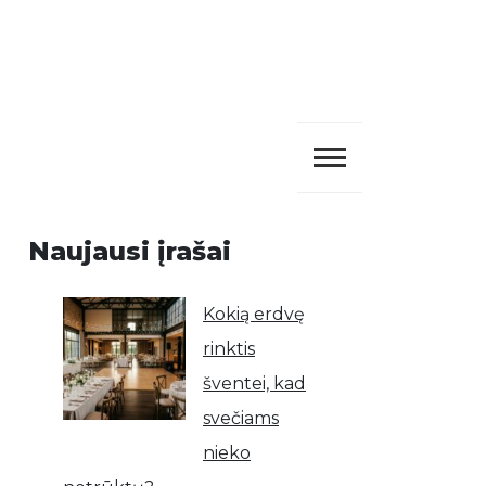
Naujausi įrašai
Kokią erdvę
rinktis
šventei, kad
svečiams
nieko