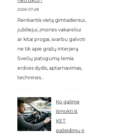
netrūktų?
2026-07-28
Renkantis vietą gimtadieniui,
jubiliejui, įmonės vakarėliui
ar kitai progai, svarbu galvoti
ne tik apie gražų interjerą.
Svečių patogumą lemia
erdvės dydis, aptarnavimas,
techninės…
Ko galime
išmokti iš
KET
pažeidimų ir