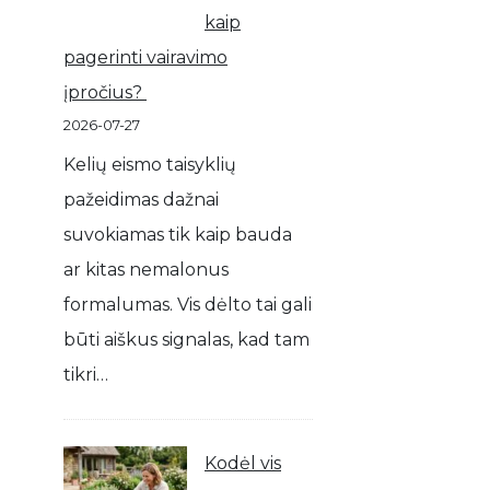
kaip
pagerinti vairavimo
įpročius?
2026-07-27
Kelių eismo taisyklių
pažeidimas dažnai
suvokiamas tik kaip bauda
ar kitas nemalonus
formalumas. Vis dėlto tai gali
būti aiškus signalas, kad tam
tikri…
Kodėl vis