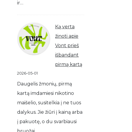
ir…
Ką verta
žinoti apie
Vont prieš
išbandant
pirmą kartą
2026-05-01
Daugelis žmonių, pirmą
kartą imdamiesi nikotino
maišelio, susitelkia į ne tuos
dalykus. Jie žiūri į kainą arba
į pakuotę, o du svarbiausi
bruožai…