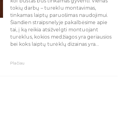
kol būstas bus tinkamas gyventi. Vienas
tokių darbų – tureklu montavimas,
tinkamas laiptų paruošimas naudojimui.
Šiandien straipsnelyje pakalbėsime apie
tai, į ką reikia atsižvelgti montuojant
turėklus, kokios medžiagos yra geriausios
bei koks laiptų turėklų dizainas yra…
Plačiau