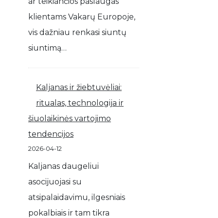
ar teikiančios paslaugas
klientams Vakarų Europoje,
vis dažniau renkasi siuntų
siuntimą…
Kaljanas ir žiebtuvėliai:
ritualas, technologija ir
šiuolaikinės vartojimo
tendencijos
2026-04-12
Kaljanas daugeliui
asocijuojasi su
atsipalaidavimu, ilgesniais
pokalbiais ir tam tikra