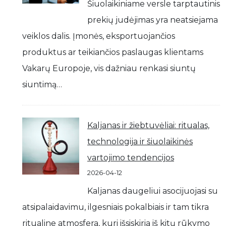
Šiuolaikiniame versle tarptautinis
prekių judėjimas yra neatsiejama
veiklos dalis. Įmonės, eksportuojančios
produktus ar teikiančios paslaugas klientams
Vakarų Europoje, vis dažniau renkasi siuntų
siuntimą…
Kaljanas ir žiebtuvėliai: ritualas,
technologija ir šiuolaikinės
vartojimo tendencijos
2026-04-12
Kaljanas daugeliui asocijuojasi su
atsipalaidavimu, ilgesniais pokalbiais ir tam tikra
ritualine atmosfera, kuri išsiskiria iš kitų rūkymo