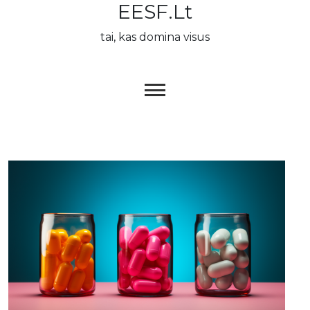
EESF.lt
Skip
to
tai, kas domina visus
content