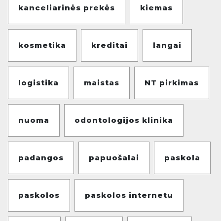
kanceliarinės prekės
kiemas
kosmetika
kreditai
langai
logistika
maistas
NT pirkimas
nuoma
odontologijos klinika
padangos
papuošalai
paskola
paskolos
paskolos internetu