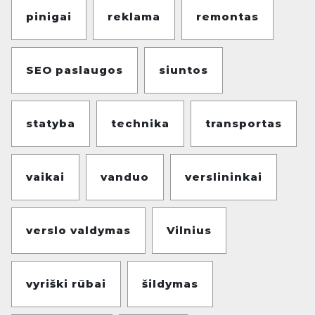
pinigai
reklama
remontas
SEO paslaugos
siuntos
statyba
technika
transportas
vaikai
vanduo
verslininkai
verslo valdymas
Vilnius
vyriški rūbai
šildymas