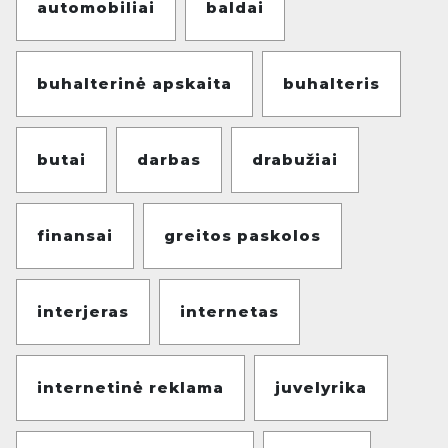
automobiliai
baldai
buhalterinė apskaita
buhalteris
butai
darbas
drabužiai
finansai
greitos paskolos
interjeras
internetas
internetinė reklama
juvelyrika