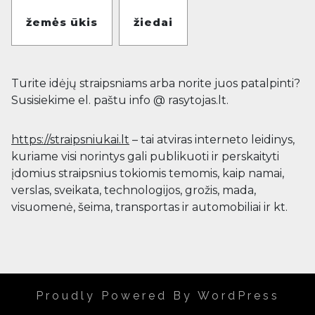
žemės ūkis
žiedai
Turite idėjų straipsniams arba norite juos patalpinti?
Susisiekime el. paštu info @ rasytojas.lt.
https://straipsniukai.lt
– tai atviras interneto leidinys,
kuriame visi norintys gali publikuoti ir perskaityti
įdomius straipsnius tokiomis temomis, kaip namai,
verslas, sveikata, technologijos, grožis, mada,
visuomenė, šeima, transportas ir automobiliai ir kt.
Proudly Powered By WordPress