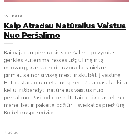
SVEIKATA
Kaip Atradau Natūralius Vaistus
Nuo Peršalimo
Kai pajuntu pirmuosius peršalimo požymius –
gerklės kutenimą, nosies užgulimą ir tą
nuovargį, kuris atrodo užpuola iš niekur –
pirmiausia norisi viską mesti ir skubėti į vaistinę.
Bet pastaruoju metu nusprendžiau pasukti kitu
keliu ir išbandyti natūralius vaistus nuo
peršalimo. Pasirodo, rezultatai ne tik nustebino
mane, bet ir pakeitė požiūrį į sveikatos priežiūrą.
Kodėl nusprendžiau…
Plačiau