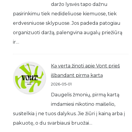
daržo lysvės tapo dažnu
pasirinkimu tiek nedideliuose kiemuose, tiek
erdvesniuose sklypuose. Jos padeda patogiau
organizuoti daržą, palengvina augalų priežiūrą
ir…
Ką verta žinoti apie Vont prieš
išbandant pirmą kartą
2026-05-01
Daugelis žmonių, pirmą kartą
imdamiesi nikotino maišelio,
susitelkia į ne tuos dalykus. Jie žiūri į kainą arba į
pakuotę, o du svarbiausi bruožai…