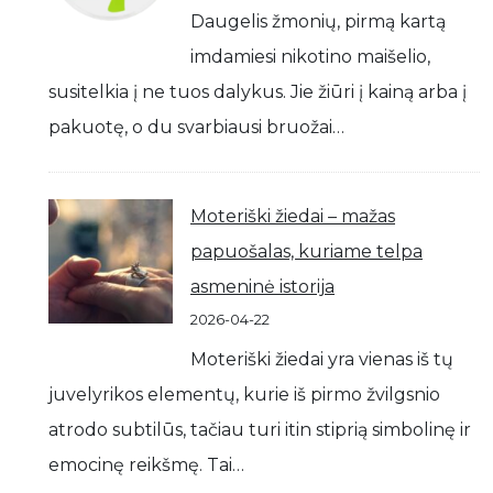
Daugelis žmonių, pirmą kartą
imdamiesi nikotino maišelio,
susitelkia į ne tuos dalykus. Jie žiūri į kainą arba į
pakuotę, o du svarbiausi bruožai…
Moteriški žiedai – mažas
papuošalas, kuriame telpa
asmeninė istorija
2026-04-22
Moteriški žiedai yra vienas iš tų
juvelyrikos elementų, kurie iš pirmo žvilgsnio
atrodo subtilūs, tačiau turi itin stiprią simbolinę ir
emocinę reikšmę. Tai…