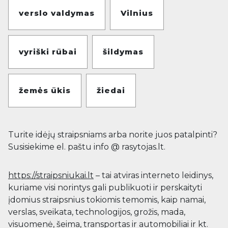
verslo valdymas
Vilnius
vyriški rūbai
šildymas
žemės ūkis
žiedai
Turite idėjų straipsniams arba norite juos patalpinti?
Susisiekime el. paštu info @ rasytojas.lt.
https://straipsniukai.lt
– tai atviras interneto leidinys,
kuriame visi norintys gali publikuoti ir perskaityti
įdomius straipsnius tokiomis temomis, kaip namai,
verslas, sveikata, technologijos, grožis, mada,
visuomenė, šeima, transportas ir automobiliai ir kt.