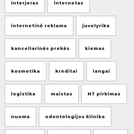
interjeras
internetas
internetinė reklama
juvelyrika
kanceliarinės prekės
kiemas
kosmetika
kreditai
langai
logistika
maistas
NT pirkimas
nuoma
odontologijos klinika