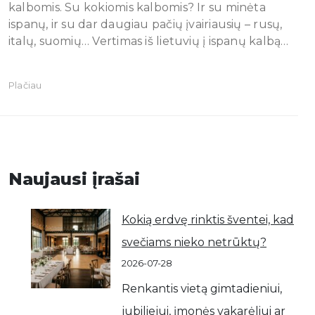
kalbomis. Su kokiomis kalbomis? Ir su minėta
ispanų, ir su dar daugiau pačių įvairiausių – rusų,
italų, suomių… Vertimas iš lietuvių į ispanų kalbą…
Plačiau
Naujausi įrašai
Kokią erdvę rinktis šventei, kad
svečiams nieko netrūktų?
2026-07-28
Renkantis vietą gimtadieniui,
jubiliejui, įmonės vakarėliui ar