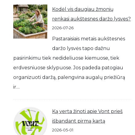
Kodėl vis daugiau žmonių
renkasi aukštesnes daržo lysves?
2026-07-26
Pastaraisiais metais aukštesnės
daržo lysvės tapo dažnu
pasirinkimu tiek nedideliuose kiemuose, tiek
erdvesniuose sklypuose. Jos padeda patogiau
organizuoti daržą, palengvina augalų priežiūrą
ir…
Ką verta žinoti apie Vont prieš
išbandant pirmą kartą
2026-05-01