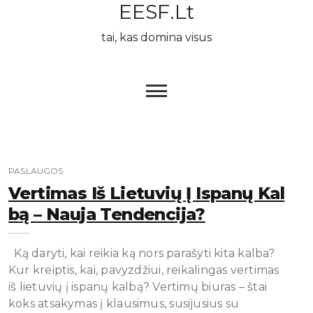
EESF.lt
Skip
to
tai, kas domina visus
content
PASLAUGOS
Vertimas Iš Lietuvių Į Ispanų Kal
Bą – Nauja Tendencija?
Ką daryti, kai reikia ką nors parašyti kita kalba?
Kur kreiptis, kai, pavyzdžiui, reikalingas vertimas
iš lietuvių į ispanų kalbą? Vertimų biuras – štai
koks atsakymas į klausimus, susijusius su