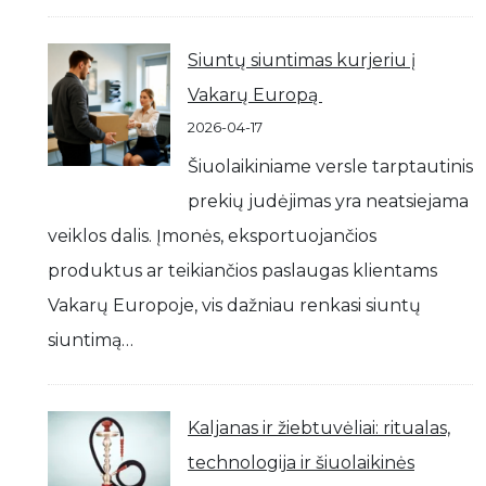
Siuntų siuntimas kurjeriu į
Vakarų Europą
2026-04-17
Šiuolaikiniame versle tarptautinis
prekių judėjimas yra neatsiejama
veiklos dalis. Įmonės, eksportuojančios
produktus ar teikiančios paslaugas klientams
Vakarų Europoje, vis dažniau renkasi siuntų
siuntimą…
Kaljanas ir žiebtuvėliai: ritualas,
technologija ir šiuolaikinės